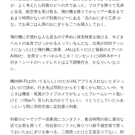
が、よく考えたら到着ロビーの方であった。フロアを降りて兄弟
と合流、航空券を受け取る。飛行機を降りてからツアー集合まで
あまり時間がないので到着ロビーにある「北のおにぎり工房 か
な」でお昼ごはん用のおにぎりを二つを購入しておく。
飛行機に不慣れな人も居るので早めに保安検査を抜ける、今どき
ベルトの金具でひっかかる人っているんだな。出発が20分ディレ
イになったけど飛行機に搭乗、JALは久々だけど最新のエアバス
A350だ、全席タッチパネルモニタ！コンセントにUSB-Aポート
付き！シートのヘッドレストは上下調整付き、かなりいいなコ
レ。
機内Wi-Fiは付いてるらしいのだがJALアプリを入れないとダメっ
ぽいので諦め。行き先は羽田だからすぐ着くから別にいいや。モ
ニタは機首・尾翼のライブカメラがちょっとフレームレート低い
けど（15fps?）見られるのがとてもいい。うとうとしていたらあ
っという間に羽田空港に定刻通り到着。
到着ロビーでツアー添乗員にコンタクト。集合時間の前に適当な
店でお茶を買って、待合室のソファに座りつつ新千歳空港で買っ
ておいたおにぎりを食べる。二個買ったけど正直足りてない。到