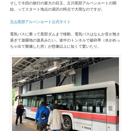
そして今回の旅行の最大の目玉、立川黒部アルペンルートの開
始。ってスタート地点の扇沢の時点で大雨なのですが。
立山黒部アルペンルート公式サイト
電気バスに乗って黒部ダムまで移動、電気バスはなんか音が無さ
過ぎて遊園地の遊具みたい。途中のトンネルで破砕帯（水がめっ
ちゃ出て難儀した所）が想像以上に短くて驚いたり。