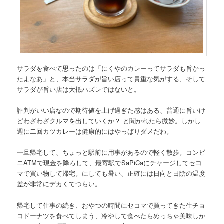
サラダを食べて思ったのは「にくやのカレーってサラダも旨かっ
たよなあ」と、本当サラダが旨い店って貴重な気がする、そして
サラダが旨い店は大抵ハズレではないと。
評判がいい店なので期待値を上げ過ぎた感はある、普通に旨いけ
どわざわざクルマを出していくか？ と聞かれたら微妙。しかし
週に二回カツカレーは健康的にはやっぱりダメだわ。
一旦帰宅して、ちょっと駅前に用事があるので軽く散歩。コンビ
ニATMで現金を降ろして、最寄駅でSaPiCaにチャージしてセコ
マで買い物して帰宅。にしても暑い、正確には日向と日陰の温度
差が非常にデカくてつらい。
帰宅して仕事の続き、おやつの時間にセコマで買ってきた生チョ
コドーナツを食べてしまう、冷やして食べたらめっちゃ美味しか