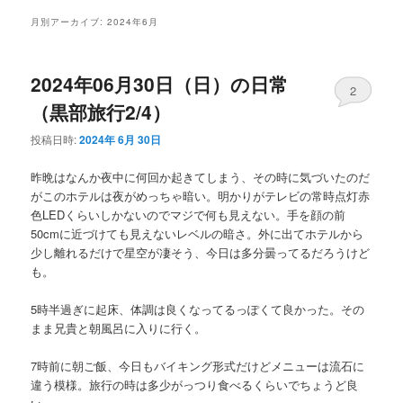
メ
月別アーカイブ:
2024年6月
ニ
ュ
ー
2024年06月30日（日）の日常
2
（黒部旅行2/4）
投稿日時:
2024年 6月 30日
昨晩はなんか夜中に何回か起きてしまう、その時に気づいたのだ
がこのホテルは夜がめっちゃ暗い。明かりがテレビの常時点灯赤
色LEDくらいしかないのでマジで何も見えない。手を顔の前
50cmに近づけても見えないレベルの暗さ。外に出てホテルから
少し離れるだけで星空が凄そう、今日は多分曇ってるだろうけど
も。
5時半過ぎに起床、体調は良くなってるっぽくて良かった。その
まま兄貴と朝風呂に入りに行く。
7時前に朝ご飯、今日もバイキング形式だけどメニューは流石に
違う模様。旅行の時は多少がっつり食べるくらいでちょうど良