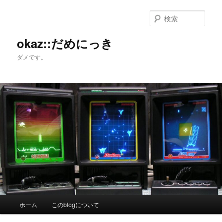
メ
サ
イ
ブ
検
ン
コ
索
コ
ン
okaz::だめにっき
ン
テ
ダメです。
テ
ン
ン
ツ
ツ
へ
へ
移
移
動
動
メ
ホーム
このblogについて
イ
ン