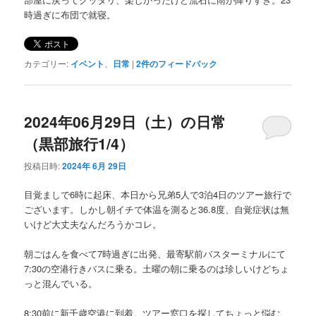
時過ぎに布団で就寝。
カテゴリー:
イベント
、
日常
|
2
件のフィードバック
2024年06月29日（土）の日常
（黒部旅行1/4）
投稿日時:
2024年 6月 29日
目覚ましで6時に起床、本日から兄弟5人で3泊4日のツアー旅行で
ございます。しかし朝イチで体温を測ると36.8度、自覚症状は無
いけど大丈夫なんだろうかコレ。
朝ごはんを食べて7時過ぎに出発、最寄駅前バスターミナルにて
7:30の空港行きバスに乗る。土曜の朝に乗るのは珍しいけどちょ
っと混んでいる。
8:30前に新千歳空港に到着。ツアー窓口を探してちょっと悩む