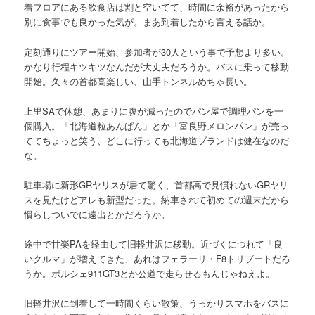
着フロアにある飲食店は割と空いてて、時間に余裕があったから
別に食事でも良かった気が。まあ到着したから言える話か。
定刻通りにツアー開始、参加者が30人という事で予想より多い。
かなり行程キツキツなんだが大丈夫だろうか。バスに乗って移動
開始。久々の首都高楽しい、山手トンネルめちゃ長い。
上里SAで休憩、あまりに腹が減ったのでパン屋で調理パンを一
個購入。「北海道粒あんぱん」とか「富良野メロンパン」が売っ
ててちょっと笑う、どこに行っても北海道ブランドは健在なのだ
な。
駐車場に新形GRヤリスが居て驚く、首都高で見慣れないGRヤリ
スを見たけどアレも新型だった。納車されて初めての週末だから
慣らしついでに遠出とかだろうか。
途中で甘楽PAを経由して旧軽井沢に移動。近づくにつれて「良
いクルマ」が増えてきた、あれはフェラーリ・F8トリブートだろ
うか。ポルシェ911GT3とか公道で走らせるもんじゃねえよ。
旧軽井沢に到着して一時間くらい散策、うっかりスマホをバスに