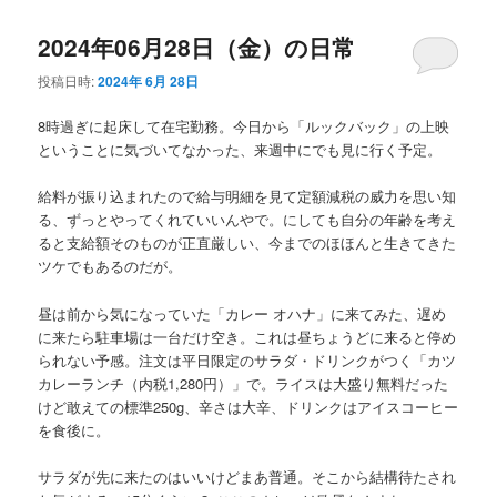
2024年06月28日（金）の日常
投稿日時:
2024年 6月 28日
8時過ぎに起床して在宅勤務。今日から「ルックバック」の上映
ということに気づいてなかった、来週中にでも見に行く予定。
給料が振り込まれたので給与明細を見て定額減税の威力を思い知
る、ずっとやってくれていいんやで。にしても自分の年齢を考え
ると支給額そのものが正直厳しい、今までのほほんと生きてきた
ツケでもあるのだが。
昼は前から気になっていた「カレー オハナ」に来てみた、遅め
に来たら駐車場は一台だけ空き。これは昼ちょうどに来ると停め
られない予感。注文は平日限定のサラダ・ドリンクがつく「カツ
カレーランチ（内税1,280円）」で。ライスは大盛り無料だった
けど敢えての標準250g、辛さは大辛、ドリンクはアイスコーヒー
を食後に。
サラダが先に来たのはいいけどまあ普通。そこから結構待たされ