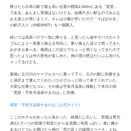
降りたら日本の駅で最も高い位置の標高2,450mにある「室堂」
である。あんまし実感はないけども。結構大きい駅なのでみんな
お土産とか買いまくり。オレは小腹が空いたので「そばおやき」
の餡子入り（内税300円）を一個購入。
続いては高原バスで一気に降りる、と思ったら途中でバスのトラ
ブルにより一度乗り換える羽目に。乗り換えた辺りで買ってきた
おやきも食べる。風雨はこの辺りでちょっと弱くなってきたので
思ったよりは外の景色が楽しめた。例の雪の壁はだいぶん溶けち
ゃってるけども。
最後に立川川のケーブルカーに乗って下り。立川の駅に到着する
と扇沢まで運んでくれたバスがグルっと回って来てくれていた。
大変な仕事だなコレ。その後は宇奈月温泉に移動して本日の宿
「黒部・宇奈月温泉やまのは」に到着。
黒部・宇奈月温泉やまのは［公式サイト］
ここのホテルがめっちゃ良かった、綺麗だし広いし、部屋は男兄
弟3人で一つの部屋で和室だから全員畳に布団っぽい。奥に襖が
あるけどコレを開けたら例の「窓の近くの縁側スペース」よね、