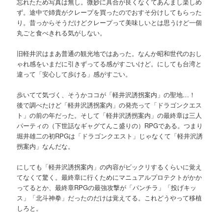
忘れたため写真は無し。微妙に具合が良くなくてあんまし楽しめ
ず。途中で姉貴がクレープを買ったのでおすそ分けしてもらった
り。昔っからそうだけどクレープって美味しいとは思うけど一個
丸ごと食べきれる気がしない。
旧軽井沢はまあ普通の観光地ではあった。なんか昭和世代のおし
ゃれ感をいまだに引きずってる感がすごいけど。にしても台湾と
違って「安心して歩ける」感がすごい。
歩いてて気づく、そうかココが「軽井沢誘拐案内」の聖地…！
後で調べたけど「軽井沢誘拐案内」の発売って「ドラゴンクエス
ト」の前の年だった。そして「軽井沢誘拐案内」の最終章は三人
パーティの（下世話なギャグてんこ盛りの）RPGである。つまり
堀井雄二の初RPGは「ドラゴンクエスト」じゃなくて「軽井沢誘
拐案内」なんだな。
にしても「軽井沢誘拐案内」の内容がビックリするくらいに覚え
てなくて驚く。最終章に行くためにマニュアルプロテクトがかか
ってるとか、最終章RPGの最強攻撃が「パンチラ」「投げキッ
ス」「北斗神拳」だったのだけは覚えてる。これどうやって移植
しろと。