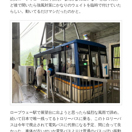
ど後で聞いたら強風対策にかなりのウェイトを臨時で付けていた
らしい。動いてるだけマシだったのかと。
ロープウェー駅で展望台に出ようと思ったら猛烈な風雨で諦め。
続いて日本で唯一残ってるトロリーバスに乗る、このトロリーバ
スは今年で廃止されて電気バスに代替になる予定、間に合って良
かった。車体が古いせいか電気バスよりは普通のバスっぽい振動