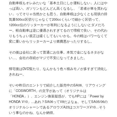
自動車税もオレみたいな「基本土日にしか運転しない」人にはや
っぱ高い。ガソリンもどんどん高くなるし、「若者が車を買わな
い」ってそりゃ当然かとも思う。自動車税は少なくとも現状の排
気量500cc区切りじゃなくて200ccくらいで細かく区切って、
1200cc位のリッターカーが有利になるようにしないとダメだろ
ー。軽自動車は逆に優遇されすぎてるので増税で良い、その代わ
りもうちょい規正は緩くしてもいいかも。今の軽はパワーなくて
変に重いからリッターカーより燃費悪かったりするし。
その後は会社に戻って普通にお仕事。本気で金になるネタがな
い…、会社の存続がマジで不安になってきました。
帰宅後はDVD覧たり、なんかもう色々積みモノが多すぎて消化し
きれねー。
そいや昨日のエントリで紹介した販売中のSA06、リアウィング
に「COSWORTH」の文字があって（オリジナルは
「HONDA」）、エンジン換装疑惑が、でもHPには「Power by
HONDA V10」…あれ？SA06ってV8だよなぁ、そしてSA05/06の
オリジナルシャーシであるアロウズA23はコスワースV10…そう
いう事なのかね、なんか納得。