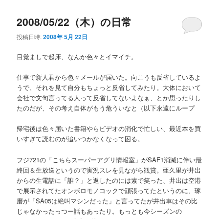
2008/05/22（木）の日常
投稿日時:
2008年 5月 22日
目覚ましで起床、なんか色々とイマイチ。
仕事で新人君から色々メールが届いた。向こうも反省しているよ
うで、それを見て自分もちょっと反省してみたり。大体において
会社で文句言ってる人って反省してないよなぁ、とか思ったりし
たのだが、その考え自体がもう危ういなと（以下永遠にループ
帰宅後は色々届いた書籍やらビデオの消化で忙しい、最近本を買
いすぎて読むのが追いつかなくなって困る。
フジ721の「こちらスーパーアグリ情報室」がSAF1消滅に伴い最
終回＆生放送というので実況スレを見ながら観賞。亜久里が井出
からの生電話に「誰？」と返したのには素で笑った、井出は空港
で展示されてたオンボロモノコックで頑張ってたというのに、琢
磨が「SA05は絶叫マシンだった」と言ってたが井出車はその比
じゃなかったっつー話もあったり。もっとも今シーズンの