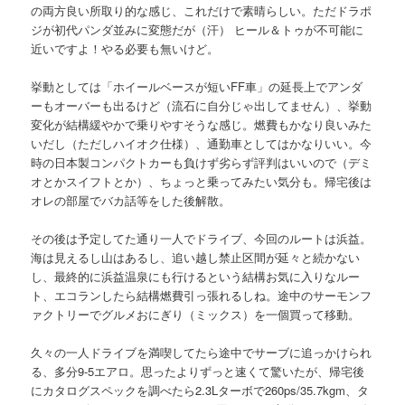
の両方良い所取り的な感じ、これだけで素晴らしい。ただドラポ
ジが初代パンダ並みに変態だが（汗） ヒール＆トゥが不可能に
近いですよ！やる必要も無いけど。
挙動としては「ホイールベースが短いFF車」の延長上でアンダ
ーもオーバーも出るけど（流石に自分じゃ出してません）、挙動
変化が結構緩やかで乗りやすそうな感じ。燃費もかなり良いみた
いだし（ただしハイオク仕様）、通勤車としてはかなりいい。今
時の日本製コンパクトカーも負けず劣らず評判はいいので（デミ
オとかスイフトとか）、ちょっと乗ってみたい気分も。帰宅後は
オレの部屋でバカ話等をした後解散。
その後は予定してた通り一人でドライブ、今回のルートは浜益。
海は見えるし山はあるし、追い越し禁止区間が延々と続かない
し、最終的に浜益温泉にも行けるという結構お気に入りなルー
ト、エコランしたら結構燃費引っ張れるしね。途中のサーモンフ
ァクトリーでグルメおにぎり（ミックス）を一個買って移動。
久々の一人ドライブを満喫してたら途中でサーブに追っかけられ
る、多分9-5エアロ。思ったよりずっと速くて驚いたが、帰宅後
にカタログスペックを調べたら2.3Lターボで260ps/35.7kgm、タ