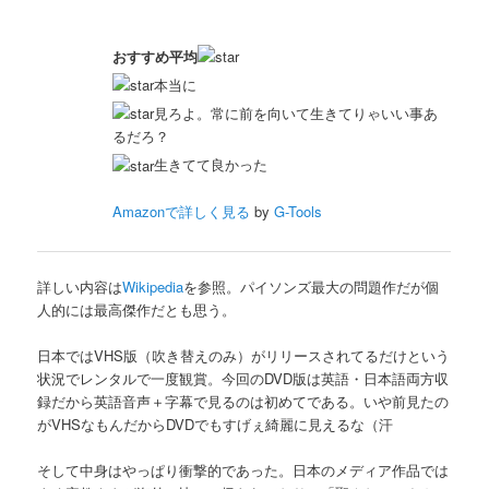
おすすめ平均
本当に
見ろよ。常に前を向いて生きてりゃいい事あ
るだろ？
生きてて良かった
Amazonで詳しく見る
by
G-Tools
詳しい内容は
Wikipedia
を参照。パイソンズ最大の問題作だが個
人的には最高傑作だとも思う。
日本ではVHS版（吹き替えのみ）がリリースされてるだけという
状況でレンタルで一度観賞。今回のDVD版は英語・日本語両方収
録だから英語音声＋字幕で見るのは初めてである。いや前見たの
がVHSなもんだからDVDでもすげぇ綺麗に見えるな（汗
そして中身はやっぱり衝撃的であった。日本のメディア作品では