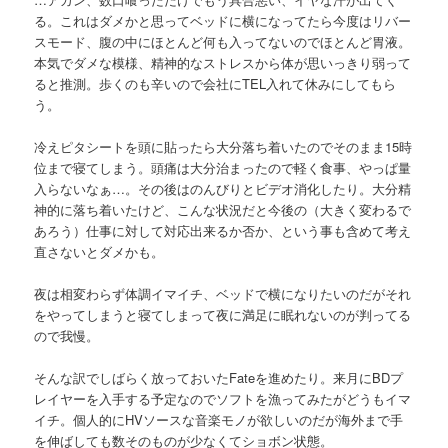
る。これはダメかと思ってベッドに横になってたら今度はリバー
スモード、腹の中にほとんど何も入ってないのでほとんど胃液。
本気でダメな模様、精神的なストレスから体が思いっきり弱って
ると推測。歩くのも辛いので会社にTEL入れて休みにしてもら
う。
冷えピタシートを頭に貼ったら大分落ち着いたのでそのまま15時
位まで寝てしまう。頭痛は大分治まったので軽く食事、やっぱ量
入らないなぁ…。その後はのんびりとビデオ消化したり。大分精
神的に落ち着いたけど、こんな状況だと今後の（大きく変わるで
あろう）仕事に対して対応出来るか否か、という事も含めて考え
直さないとダメかも。
夜は相変わらず体調イマイチ、ベッドで横になりたいのだがそれ
をやってしまうと寝てしまって夜に満足に眠れないのが判ってる
ので我慢。
そんな訳でしばらく放っておいたFateを進めたり。来月にBDプ
レイヤーを入手する予定なのでソフトを漁ってみたがどうもイマ
イチ。個人的にHVソースな音楽モノが欲しいのだが海外まで手
を伸ばしても数そのものが少なくてショボン状態。