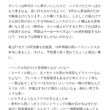
ガソリンは昨日久々に満タンにしたけど、ハイオクだとやっぱか
なり来るなぁ。追い討ちをかけるように「6月から原油高のため
大幅値上げになります」とか書いてあるし。しかしこの値上げで
さえ自公民のせいにするYahooニュースのコメント欄はある意味
凄いなと思った（棒読み。そりゃ値上がりすると判ってれば誰も
が投資するわな、問題はそーゆーやり方はいつか絶対破綻するわ
けで、それまでは我慢するしかないのかなと。
夜はF1モナコGP決勝を生観賞。12年周期の雨レースジンクスが
本当に来ました、すげぇ。予想通り色々荒れてちょっと面白い事
に。
– ベッテルGJだけど全然映らなかったなー
– スーティル惜しい、元々モナコ＆雨が大得意なドライバーなん
だよなー。ブレーキング失敗疑惑もあるけど本人コメント待ち
– 一貴はあそこまでババを引かないというのも一種の才能なんだ
ろうか（汗） 評価はするけど面白くはないなぁ、細かい所で凡
ミスも多い
– ピケ子さようならフラグが立ちましたw
– 来年から思いっきりフロントウィングの幅が広がるはずだが、
余計に脱落事故起こらんか？（汗） パーツ個数制限はあっても