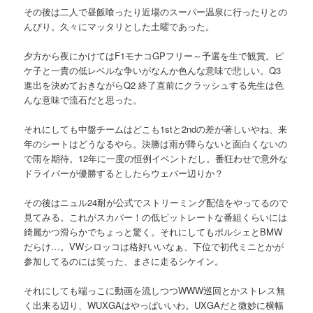
その後は二人で昼飯喰ったり近場のスーパー温泉に行ったりとの
んびり。久々にマッタリとした土曜であった。
夕方から夜にかけてはF1モナコGPフリー～予選を生で観賞。ピ
ケ子と一貴の低レベルな争いがなんか色んな意味で悲しい。Q3
進出を決めておきながらQ2 終了直前にクラッシュする先生は色
んな意味で流石だと思った。
それにしても中盤チームはどこも1stと2ndの差が著しいやね、来
年のシートはどうなるやら。決勝は雨が降らないと面白くないの
で雨を期待。12年に一度の恒例イベントだし。番狂わせで意外な
ドライバーが優勝するとしたらウェバー辺りか？
その後はニュル24耐が公式でストリーミング配信をやってるので
見てみる。これがスカパー！の低ビットレートな番組くらいには
綺麗かつ滑らかでちょっと驚く。それにしてもポルシェとBMW
だらけ…。VWシロッコは格好いいなぁ、下位で初代ミニとかが
参加してるのには笑った、まさに走るシケイン。
それにしても端っこに動画を流しつつWWW巡回とかストレス無
く出来る辺り、WUXGAはやっぱいいわ。UXGAだと微妙に横幅