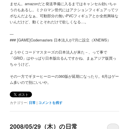
ません。amazonだと発送準備に入るまではキャンセル効いちゃ
うのもあるし。ミクロマン世代にはアクションフィギュアってツ
ボなんだよなぁ、可動部分の無いPVCフィギュアとか全然興味な
いんだけど、動くとそれだけで欲しくなる…。
—
### [GAME]Codemasters 日本法人が7月に設立（XNEWS）
ようやくコードマスターズの日本法人が来た－、って事で
「GRID」はやっぱり日本版出るんですかね、まぁアジア版買っ
ちゃうけど。
その一方でギターヒーローの360版が延期になったり。6月はゲー
ム多いので別にいいや。
カテゴリー:
日常
|
コメントを残す
2008/05/29（木）の日常