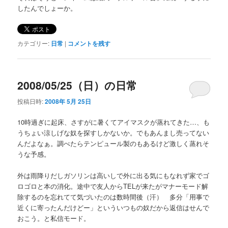
したんでしょーか。
カテゴリー:
日常
|
コメントを残す
2008/05/25（日）の日常
投稿日時:
2008年 5月 25日
10時過ぎに起床、さすがに暑くてアイマスクが蒸れてきた…、も
うちょい涼しげな奴を探すしかないか。でもあんまし売ってない
んだよなぁ。調べたらテンピュール製のもあるけど激しく蒸れそ
うな予感。
外は雨降りだしガソリンは高いしで外に出る気にもなれず家でゴ
ロゴロと本の消化。途中で友人からTELが来たがマナーモード解
除するのを忘れてて気づいたのは数時間後（汗） 多分「用事で
近くに寄ったんだけどー」といういつもの奴だから返信はせんで
おこう。と私信モード。