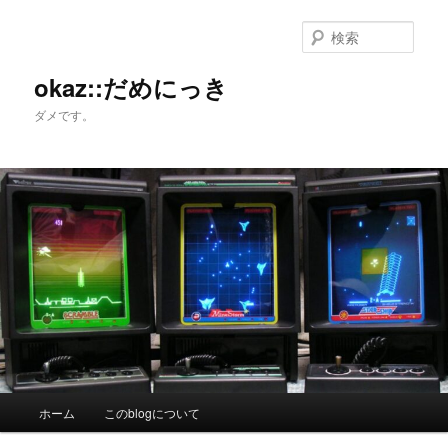
メ
サ
イ
ブ
検
ン
コ
索
コ
ン
okaz::だめにっき
ン
テ
ダメです。
テ
ン
ン
ツ
ツ
へ
へ
移
移
動
動
メ
ホーム
このblogについて
イ
ン