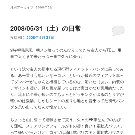
メ
月別アーカイブ:
2008年5月
ニ
ュ
ー
2008/05/31（土）の日常
投稿日時:
2008年 5月 31日
9時半頃起床。朝メシ喰ってのんびりしてたら友人からTEL、用
事で近くまで来たっつー事で久々に会う。
という訳で友人の新車たる現行型フィアット・パンダに乗ってみ
る。あー乗り心地いいなーコレ、というか最近のフィアット車っ
てダンパーがちゃんと機能しているのな、驚いた（ぉぃ。内装の
デザインも凄い、見た目が凝ってるけど実はかなり実用的だった
り。流石に全長が短いのでちょっとピッチングが出るのとリアが
軽いのは愛嬌。しかしシートの座り心地とか昔乗ってた初代パン
ダを思い出してなんか懐かしい。
ちょっと山に登って運転させて貰う、久々のFF車なんでのんび
り運転。ステアリングフィールがもの凄く良い！電動式パワステ
って嫌いだったけど、コイツは油圧式パワステと電動式パワステ