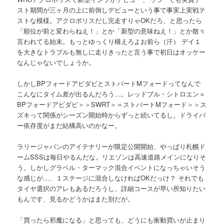
スト期間が三ヶ月の上に前倒しデビューという事で事実上実戦テ
ストな模様。アクロポリスだし完走すりゃOKだろ、と思ったら
「順位が前と変わらねえ！」とか「新型の意味ねえ！」とか散々
言われてる始末。もっとゆっくり構えろよお前ら（汗） デイ１
を大きなトラブルも無しに走りきったと言う事で初日はオッケー
なんじゃないでしょうか。
しかしBPフォードアビダビとストバートMフォードってなんで
こんなにタイム差が出るんだろう…。レッドブル・シトロエン＝
BPフォードアビダビ＞＞SWRT＞＝ストバートMフォード＞＞ス
ズキって関係がシーズン開始時からずっと続いてるし。ドライバ
ー依存度がまだ結構高いのかなー。
ラリージャパンのアイテナリーが限定公開開始、やっぱり札幌ド
ームSSSは毎日やるんだな。リエゾンは高速道路メインになりそ
う。しかしグラベル・ターマック混合イベントになっちゃいそう
な感じが…、１ステージに混合しなければOKだっけ？ それでも
タイヤ選択のアレもあるだろうし、詳細コースが早い所知りたい
もんです、見るかどうかはまた別だが。
「買ったら邪魔になる」と思っても、どうにも衝動買いが止まり