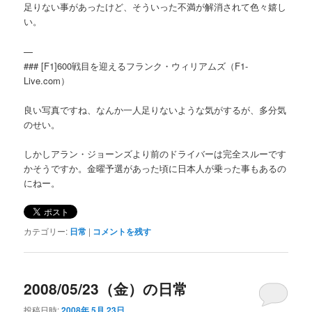
足りない事があったけど、そういった不満が解消されて色々嬉し
い。
—
### [F1]600戦目を迎えるフランク・ウィリアムズ（F1-
Live.com）
良い写真ですね、なんか一人足りないような気がするが、多分気
のせい。
しかしアラン・ジョーンズより前のドライバーは完全スルーです
かそうですか。金曜予選があった頃に日本人が乗った事もあるの
にねー。
カテゴリー:
日常
|
コメントを残す
2008/05/23（金）の日常
投稿日時:
2008年 5月 23日