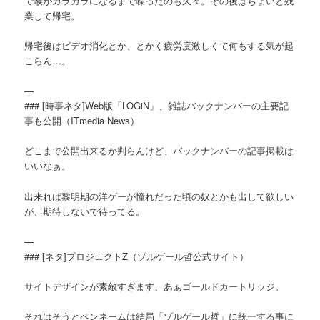
で喉がガラガラになるまで喋ったのも久々。その後はちょいと残
業して帰宅。
帰宅後はビデオ消化とか、とかく疲労度激しくて何もする気が起
こらん…。
—
### [時事ネタ]Web版「LOGiN」、雑誌バックナンバーの主要記
事も公開（ITmedia News）
どこまで公開出来るか判らんけど、バックナンバーの記事掲載は
いいなぁ。
出来れば黎明期の洋ゲーが憧れだった頃の奴とかも出して欲しい
が、期待しないで待ってる。
—
### [ネタ]プロジェクトZ（ゾルゲール哲公式サイト）
サイトデザインが素敵すぎます、あぁゴールドカートリッジ。
それはそうとペンネームは結局「ゾルゲール哲」に統一する事に