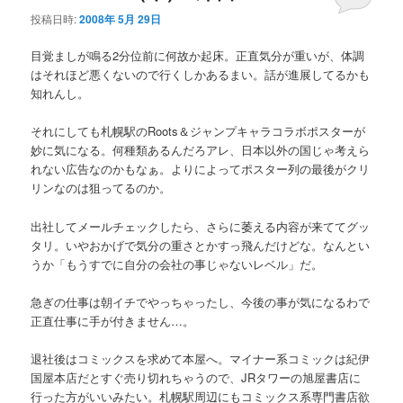
投稿日時:
2008年 5月 29日
目覚ましが鳴る2分位前に何故か起床。正直気分が重いが、体調
はそれほど悪くないので行くしかあるまい。話が進展してるかも
知れんし。
それにしても札幌駅のRoots＆ジャンプキャラコラボポスターが
妙に気になる。何種類あるんだろアレ、日本以外の国じゃ考えら
れない広告なのかもなぁ。よりによってポスター列の最後がクリ
リンなのは狙ってるのか。
出社してメールチェックしたら、さらに萎える内容が来ててグッ
タリ。いやおかげで気分の重さとかすっ飛んだけどな。なんとい
うか「もうすでに自分の会社の事じゃないレベル」だ。
急ぎの仕事は朝イチでやっちゃったし、今後の事が気になるわで
正直仕事に手が付きません…。
退社後はコミックスを求めて本屋へ。マイナー系コミックは紀伊
国屋本店だとすぐ売り切れちゃうので、JRタワーの旭屋書店に
行った方がいいみたい。札幌駅周辺にもコミックス系専門書店欲