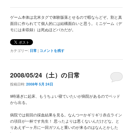
ゲーム本体は北米タグで体験版落とせるので暇ならどぞ。割と真
面目に作られてて個人的には結構面白いと思う。ミニゲーム（デ
モには未収録）は死ぬほどバカだが。
カテゴリー:
日常
|
コメントを残す
2008/05/24（土）の日常
投稿日時:
2008年 5月 24日
9時過ぎに起床、もうちょい寝ていたいが病院があるのでベッド
から出る。
病院では前回の採血結果を見る。なんつーかギリギリ赤点ライン
の項目が一杯です先生！ 思ったよりは悪くないんだけどな。と
りあえず一ヶ月に一回ガツんと重いのが来るのはなんとかした