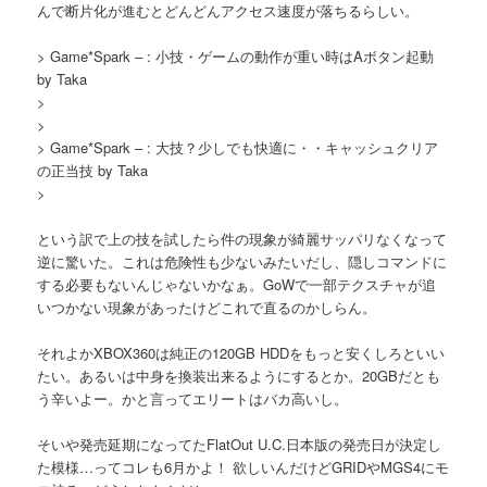
んで断片化が進むとどんどんアクセス速度が落ちるらしい。
> Game*Spark – : 小技・ゲームの動作が重い時はAボタン起動
by Taka
>
>
> Game*Spark – : 大技？少しでも快適に・・キャッシュクリア
の正当技 by Taka
>
という訳で上の技を試したら件の現象が綺麗サッパリなくなって
逆に驚いた。これは危険性も少ないみたいだし、隠しコマンドに
する必要もないんじゃないかなぁ。GoWで一部テクスチャが追
いつかない現象があったけどこれで直るのかしらん。
それよかXBOX360は純正の120GB HDDをもっと安くしろといい
たい。あるいは中身を換装出来るようにするとか。20GBだとも
う辛いよー。かと言ってエリートはバカ高いし。
そいや発売延期になってたFlatOut U.C.日本版の発売日が決定し
た模様…ってコレも6月かよ！ 欲しいんだけどGRIDやMGS4にモ