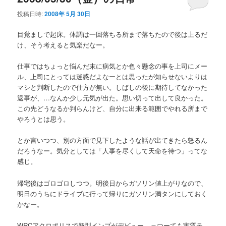
投稿日時:
2008年 5月 30日
目覚ましで起床。体調は一回落ちる所まで落ちたので後は上るだ
け、そう考えると気楽だなー。
仕事ではちょっと悩んだ末に病気とか色々懸念の事を上司にメー
ル、上司にとっては迷惑だよなーとは思ったが知らせないよりは
マシと判断したので仕方が無い。しばしの後に期待してなかった
返事が、…なんか少し元気が出た。思い切って出して良かった。
この先どうなるか判らんけど、自分に出来る範囲でやれる所まで
やろうとは思う。
とか言いつつ、別の方面で見下したような話が出てきたら怒るん
だろうなー。気分としては「人事を尽くして天命を待つ」ってな
感じ。
帰宅後はゴロゴロしつつ。明後日からガソリン値上がりなので、
明日のうちにドライブに行って帰りにガソリン満タンにしておく
かなー。
WRCアクロポリスで新型インプがデビュー、っつーても実質テ