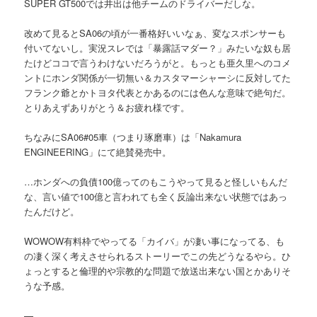
SUPER GT500では井出は他チームのドライバーだしな。
改めて見るとSA06の頃が一番格好いいなぁ、変なスポンサーも
付いてないし。実況スレでは「暴露話マダー？」みたいな奴も居
たけどココで言うわけないだろうがと。もっとも亜久里へのコメ
ントにホンダ関係が一切無い＆カスタマーシャーシに反対してた
フランク爺とかトヨタ代表とかあるのには色んな意味で絶句だ。
とりあえずありがとう＆お疲れ様です。
ちなみにSA06#05車（つまり琢磨車）は「Nakamura
ENGINEERING」にて絶賛発売中。
…ホンダへの負債100億ってのもこうやって見ると怪しいもんだ
な、言い値で100億と言われても全く反論出来ない状態ではあっ
たんだけど。
WOWOW有料枠でやってる「カイバ」が凄い事になってる、も
の凄く深く考えさせられるストーリーでこの先どうなるやら。ひ
ょっとすると倫理的や宗教的な問題で放送出来ない国とかありそ
うな予感。
—