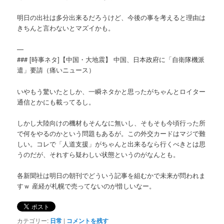
明日の出社は多分出来るだろうけど、今後の事を考えると理由は
きちんと言わないとマズイかも。
—
### [時事ネタ]【中国・大地震】 中国、日本政府に「自衛隊機派
遣」要請（痛いニュース）
いやもう驚いたとしか、一瞬ネタかと思ったがちゃんとロイター
通信とかにも載ってるし。
しかし大陸向けの機材もそんなに無いし、そもそも今頃行った所
で何をやるのかという問題もあるが。この外交カードはマジで難
しい。コレで「人道支援」がちゃんと出来るなら行くべきとは思
うのだが、それすら疑わしい状態というのがなんとも。
各新聞社は明日の朝刊でどういう記事を組むかで未来が問われま
すｗ 産経が札幌で売ってないのが惜しいなー。
カテゴリー:
日常
|
コメントを残す