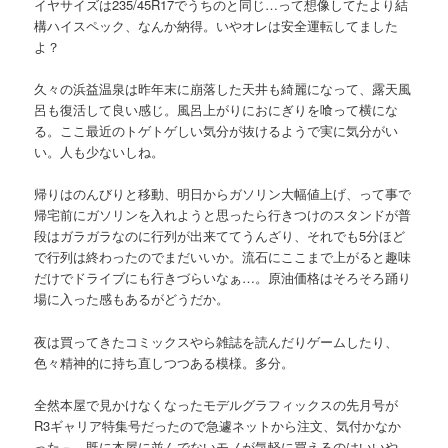
イヤサイズは235/45R17でうちのと同じ…って想像してたより結
構ハイスペック、なんか納得。いやオレは安全運転してました
よ？
久々の浜益温泉は昨年末に崩落した天井も綺麗になって、露天風
呂も復活して良い感じ。風呂上がりにおにぎりを喰って横にな
る。ここ最近のトゲトゲしい気分が抜けるようで実に気分がい
い。人も少ないしね。
帰りはのんびりと移動、明日からガソリン大幅値上げ、って事で
帰宅前にガソリンを入れようと思ったら行きつけのスタンドが普
段はガラガラなのに行列が出来ててうんざり、それでも5分ほど
で行列は終わったのでまだいいか。流石にここまで上がると趣味
だけでドライブにも行きづらいなぁ…。原油価格はそろそろ踊り
場に入った感もあるがどうだか。
夜は買ってきたコミックスやら雑誌を読んだりゲームしたり、
色々精神的に持ち直しつつある模様。多分。
全然本屋で見かけなくなったモデルグラフィックスの先月号が
R3ギャリア特集号だったので急遽ネットから注文、気付かなか
った－。既に本屋に並んでないモノが気軽に買えるのはいいや