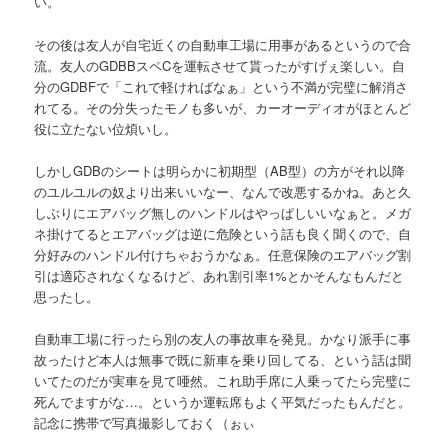
い。
その後は友人が自宅近くの自動車工場に用事があるというので合
流。友人のGDBBスペCを運転させて貰ったがすげぇ楽しい。自
分のGDBFで「これで軽ければなぁ」という不満が完璧に解消さ
れてる。その分失ったモノも多いが、カーオーディオがほとんど
役に立たない位煩いし。
しかしGDBのシートは明らかに初期型（AB型）の方がそれ以降
のユルユルの奴より出来いいなー、なんで改悪するかね。あと久
しぶりにエアバッグ無しのハンドルはやっぱしいいなぁと。メガ
ネ掛けてるとエアバッグは逆に危険という話も良く聞くので、自
分好みのハンドル付けちゃおうかなぁ。任意保険のエアバッグ割
引は適応されなくなるけど、あれ割引率1%とかそんなもんだと
思ったし。
自動車工場に行ったら別の友人の事故車を発見。かなり派手に事
故ったけど本人は無事で既に新車を乗り回してる、という話は聞
いてたのだが実車を見て唖然。これ助手席に人乗ってたら完璧に
死んでますがな…。というか運転席もよく平気だったもんだと。
記念に携帯で写真撮影しておく（ぉぃ