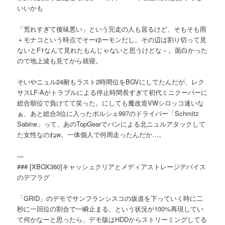
いいかも
「荒れすぎて後味悪い」という完走の人も居るけど、そもそも雨
＋モナコという時点でそーゆーモンだし。その辺は割り切って見
ないとF1なんて見れたもんじゃないと思うけどな－。面白かった
ので地上波も見てから就寝。
そいやニュル24耐もラスト2時間位をBGVにしてたんだが、レク
サスLF-Aがトラブルによる停止時間長すぎて初代ミニクーパーに
総合順位で負けてて笑った。にしても魔改造VWシロッコ速いな
ぁ、あと総合3位に入ったポルシェ997のドライバー「Schmitz
Sabine」って、あのTopGearでバンによる北ニュルアタックして
た女性なのねw。一体個人で何周走ったんだか…。
—
### [XBOX360]キャッシュクリアとメディアストレージデバイス
のデフラグ
「GRID」のデモでサンフランシスコの坂道を下っていく時に二
秒に一回位の割合で一瞬止まる、という状況が100%再現してい
て何かなーと思ったら、デモ版はHDDからストリーミングしてる