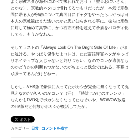
よく宗教ネタが海外に比べて扱われており（「聖☆おにいさん」
とかな）、宗教的ネタには慣れてるつもりだったが、本気で宗教
圏に居る人が宗教について真面目にギャグをやったら…やっぱ日
本人の宗教観はまだ浅いのかと思い知らされる事に。彼らは宗教
に対して極めて真摯に、かつ右左の枠を超えて矛盾をパロディ化
してる。もうかなわん。
そしてラストの「Always Look On The Bright Side Of Life」がま
た泣ける。やっぱり傑作だよコレは。ただ言語障害ネタがやっぱ
りネイティブな人じゃないと判りづらい、なのでコレが適切なも
のかどうかの判断もつかないのがちょっと残念ではある、字幕は
頑張ってるんだけどねー。
しかし…VHS版で豪快に入ってたボカシが完全に無くなってて丸
見えなのだがいいのかコレ？（汗） 「時計じかけのオレンジ」
なんかもDVD化でボカシなくなってたなそいや、WOWOW放送
のHV版だと何故かボカシが復活してたが。
カテゴリー:
日常
|
コメントを残す