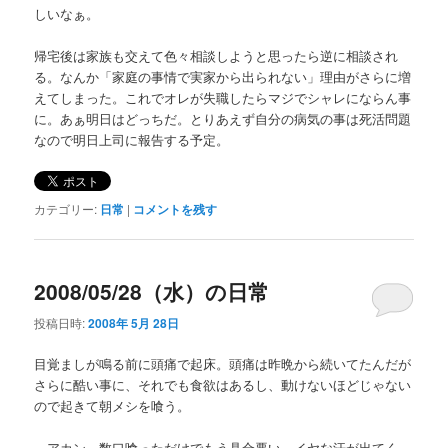
しいなぁ。
帰宅後は家族も交えて色々相談しようと思ったら逆に相談され
る。なんか「家庭の事情で実家から出られない」理由がさらに増
えてしまった。これでオレが失職したらマジでシャレにならん事
に。あぁ明日はどっちだ。とりあえず自分の病気の事は死活問題
なので明日上司に報告する予定。
カテゴリー:
日常
|
コメントを残す
2008/05/28（水）の日常
投稿日時:
2008年 5月 28日
目覚ましが鳴る前に頭痛で起床。頭痛は昨晩から続いてたんだが
さらに酷い事に、それでも食欲はあるし、動けないほどじゃない
ので起きて朝メシを喰う。
…アカン、数口喰っただけでもう具合悪い、イヤな汗が出てく