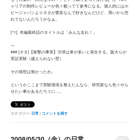
ャリアの制作レビューが色々載ってて参考になる。個人的にはホ
ビージャパンよりネタが豊富なんで好きなんだけど、薄いから売
れてないんだろうかなぁ。
[^1]: 本編最終話のタイトルは「みんな走れ！」
—
### [ネタ]【衝撃の事実】渋滞は車が多いと発生する。阪大らが
実証実験（越えられない壁）
その発想は無かったわ。
というかここまで実験環境を整えたんなら、研究家なら色々やら
せたい事があるだろうに…。
カテゴリー:
日常
|
コメントを残す
2008/05/30（金）の日常