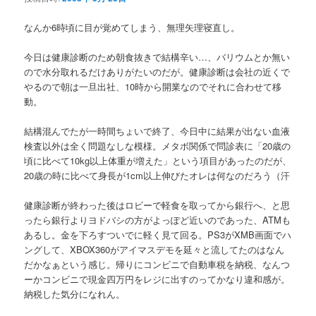
なんか6時頃に目が覚めてしまう、無理矢理寝直し。
今日は健康診断のため朝食抜きで結構辛い…、バリウムとか無い
ので水分取れるだけありがたいのだが。健康診断は会社の近くで
やるので朝は一旦出社、10時から開業なのでそれに合わせて移
動。
結構混んでたが一時間ちょいで終了、今日中に結果が出ない血液
検査以外は全く問題なしな模様。メタボ関係で問診表に「20歳の
頃に比べて10kg以上体重が増えた」という項目があったのだが、
20歳の時に比べて身長が1cm以上伸びたオレは何なのだろう（汗
健康診断が終わった後はロビーで軽食を取ってから銀行へ、と思
ったら銀行よりヨドバシの方がよっぽど近いのであった、ATMも
あるし。金を下ろすついでに軽く見て回る。PS3がXMB画面でハ
ングして、XBOX360がアイマスデモを延々と流してたのはなん
だかなぁという感じ。帰りにコンビニで自動車税を納税、なんつ
ーかコンビニで現金四万円をレジに出すのってかなり違和感が。
納税した気分になれん。