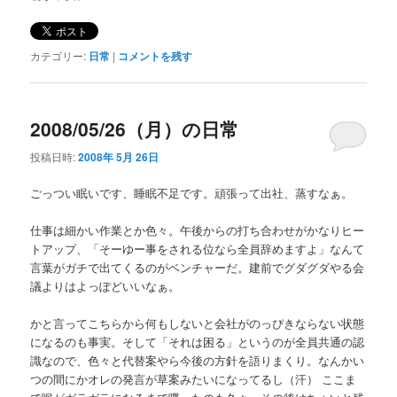
カテゴリー:
日常
|
コメントを残す
2008/05/26（月）の日常
投稿日時:
2008年 5月 26日
ごっつい眠いです、睡眠不足です。頑張って出社、蒸すなぁ。
仕事は細かい作業とか色々。午後からの打ち合わせがかなりヒー
トアップ、「そーゆー事をされる位なら全員辞めますよ」なんて
言葉がガチで出てくるのがベンチャーだ。建前でグダグダやる会
議よりはよっぽどいいなぁ。
かと言ってこちらから何もしないと会社がのっぴきならない状態
になるのも事実。そして「それは困る」というのが全員共通の認
識なので、色々と代替案やら今後の方針を語りまくり。なんかい
つの間にかオレの発言が草案みたいになってるし（汗） ここま