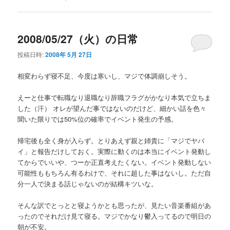
2008/05/27（火）の日常
投稿日時:
2008年 5月 27日
相変わらず寝不足、今度は寒いし、マジで体調崩しそう。
えーと仕事で転職なり退職なり辞職フラグがかなり本気で立ちま
した（汗） オレが望んだ事ではないのだけど、細かい話を色々
聞いた限りでは50%位の確率でイベント発生の予感。
帰宅後も全く身が入らず。とりあえず親と姉貴に「マジでヤバ
イ」と報告だけしておく。実際に動くのは本当にイベント発動し
てからでいいや、つーか正直考えたくない。イベント発動しない
可能性ももちろん有るわけで、それに超した事はないし。ただ自
分一人で決まる話じゃないのが結構キツいな。
そんな訳でとっとと寝ようかとも思ったが、見たい音楽番組があ
ったのでそれだけ見て寝る。マジでかなり鬱入ってるので明日の
朝が不安。