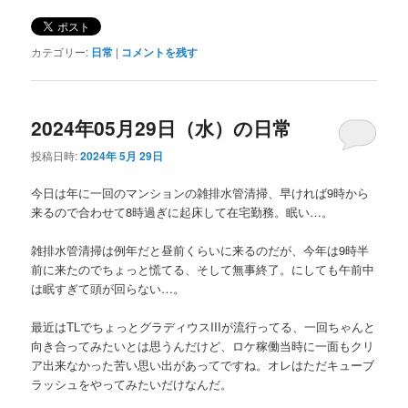
カテゴリー:
日常
|
コメントを残す
2024年05月29日（水）の日常
投稿日時:
2024年 5月 29日
今日は年に一回のマンションの雑排水管清掃、早ければ9時から
来るので合わせて8時過ぎに起床して在宅勤務。眠い…。
雑排水管清掃は例年だと昼前くらいに来るのだが、今年は9時半
前に来たのでちょっと慌てる、そして無事終了。にしても午前中
は眠すぎて頭が回らない…。
最近はTLでちょっとグラディウスIIIが流行ってる、一回ちゃんと
向き合ってみたいとは思うんだけど、ロケ稼働当時に一面もクリ
ア出来なかった苦い思い出があってですね。オレはただキューブ
ラッシュをやってみたいだけなんだ。