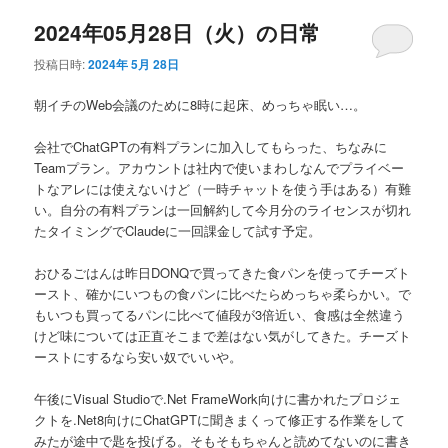
2024年05月28日（火）の日常
投稿日時:
2024年 5月 28日
朝イチのWeb会議のために8時に起床、めっちゃ眠い…。
会社でChatGPTの有料プランに加入してもらった、ちなみに
Teamプラン。アカウントは社内で使いまわしなんでプライベー
トなアレには使えないけど（一時チャットを使う手はある）有難
い。自分の有料プランは一回解約して今月分のライセンスが切れ
たタイミングでClaudeに一回課金して試す予定。
おひるごはんは昨日DONQで買ってきた食パンを使ってチーズト
ースト、確かにいつもの食パンに比べたらめっちゃ柔らかい。で
もいつも買ってるパンに比べて値段が3倍近い、食感は全然違う
けど味については正直そこまで差はない気がしてきた。チーズト
ーストにするなら安い奴でいいや。
午後にVisual Studioで.Net FrameWork向けに書かれたプロジェ
クトを.Net8向けにChatGPTに聞きまくって修正する作業をして
みたが途中で匙を投げる。そもそもちゃんと読めてないのに書き