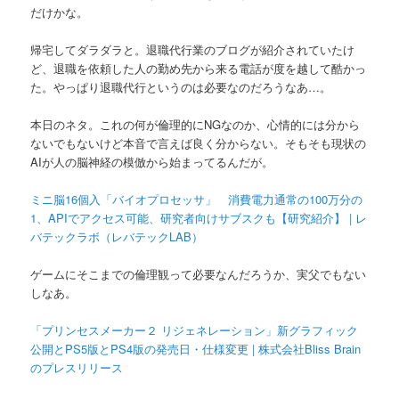
だけかな。
帰宅してダラダラと。退職代行業のブログが紹介されていたけ
ど、退職を依頼した人の勤め先から来る電話が度を越して酷かっ
た。やっぱり退職代行というのは必要なのだろうなあ…。
本日のネタ。これの何が倫理的にNGなのか、心情的には分から
ないでもないけど本音で言えば良く分からない。そもそも現状の
AIが人の脳神経の模倣から始まってるんだが。
ミニ脳16個入「バイオプロセッサ」 消費電力通常の100万分の
1、APIでアクセス可能、研究者向けサブスクも【研究紹介】 | レ
バテックラボ（レバテックLAB）
ゲームにそこまでの倫理観って必要なんだろうか、実父でもない
しなあ。
「プリンセスメーカー２ リジェネレーション」新グラフィック
公開とPS5版とPS4版の発売日・仕様変更 | 株式会社Bliss Brain
のプレスリリース