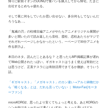
帰りに駅前イオンのDONQで食パンを購入してから帰宅。たまに
出社するとめちゃ疲れる。
そして夜に何をしていたか思い出せない、多分何もしてないんだ
ろうなあ…。
「鬼滅の刃」の柱稽古編アニメがやたらアニメオリジナル展開が
多いと聞いたので読み返したら音柱、霞柱、恋柱あたりがマジで
それぞれ一ページしかなかったという。一ページで30分アニメを
作る胆力よ。
本日のネタ。読んだことあるな？ と思ったらMFi掲載記事が遅れ
てWeb公開されたっぽい。ギガキャストはうまく使えば有効だと
は思うけど、正直テスラには有効活用できてるか微妙。そういう
話。
「ギガキャスト」「メガキャスト」のカン違い→アルミ鋳物だか
ら「軽くなる」とは、だれも言っていない ｜ Motor-Fan[モータ
ーファン]
microKORG2、思ったより安くてちょっと考える。あとKORGの
シンセ向けチューナーは凄くいいすね、ちょっと高いけども。