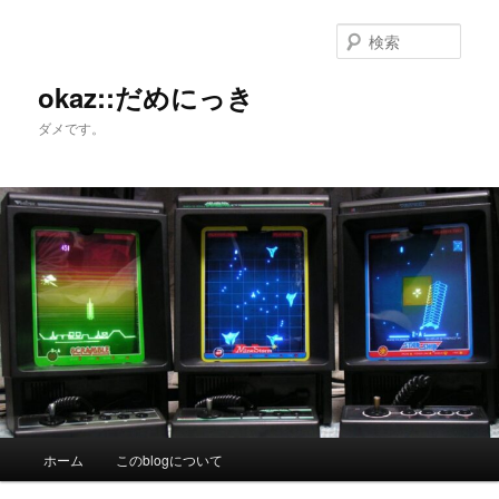
メ
サ
イ
ブ
検
ン
コ
索
コ
ン
okaz::だめにっき
ン
テ
ダメです。
テ
ン
ン
ツ
ツ
へ
へ
移
移
動
動
メ
ホーム
このblogについて
イ
ン