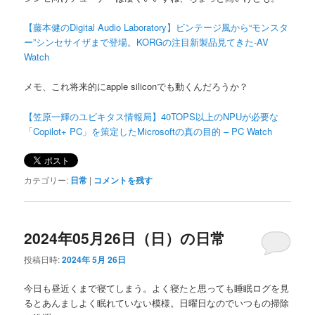
【藤本健のDigital Audio Laboratory】ビンテージ風から“モンスタ
ー”シンセサイザまで登場。KORGの注目新製品見てきた-AV
Watch
メモ、これ将来的にapple siliconでも動くんだろうか？
【笠原一輝のユビキタス情報局】40TOPS以上のNPUが必要な
「Copilot+ PC」を策定したMicrosoftの真の目的 – PC Watch
カテゴリー:
日常
|
コメントを残す
2024年05月26日（日）の日常
投稿日時:
2024年 5月 26日
今日も昼近くまで寝てしまう。よく寝たと思っても睡眠ログを見
るとあんましよく眠れていない模様。日曜日なのでいつもの掃除