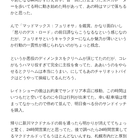
ーを歩いてる時に動き始めた時があって、あの時はマジで落ちる
かと思った。
んで「マッドマックス：フュリオサ」を鑑賞。かなり面白いし
「怒りのデス・ロード」の前日譚ならこうなるなという感じなの
だが、フュリオサというキャラクターになんか魅力が薄いという
か行動の一貫性が感じられないのがちょっと残念。
というか悪役のディメンタスをクリヘムが演じてたのだが、コレ
がもうハマり役すぎて完全に主役を食ってた、ああいうのをやら
せるとクリヘムは本当にうまい。にしてもあのチャリオットバイ
クはどうやって操縦してるんだろう。
レイトショーの後はお約束でサンドリア本店に移動。この時間は
いつもだと空いてるのに今日は行列が出来てた。幸い駐車場は埋
まってなかったので停めて並んで、明日食べる分のサンドイッチ
を購入。
帰りに新川マクドナルドの前を通ったら明かりが消えててちょっ
と驚く、24時間営業だと思ってた。後で調べたら24時間営業して
るマクドナルドってもうほとんどないんすね、札幌市内だと厚別