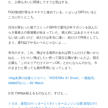
た。人柄も大いに関係してそうな気はする。
FGO第2部7章をチマチマと進めている。いよいよORTのいると
ころに行くところ。
日付が変わった後でコミックDAYSで週刊少年マガジンを読んだ
ら大暮維人の新連載が始まっていた、個人的にはあまりそそられ
ない話っぽいけど、絵だけは本当に凄い、絵だけで愕然としてし
まう。週刊誌でやるレベルじゃないよ…。
本日のネタ。これ、飛ばせる場所があれば買うんだけど無いから
ねえ…。だいたい飛ばしたい所って国立公園が多いんだよ。国立
公園も「このエリアだけドローンOK」とかにならんのかな。今
のままだと買っても屋内専用になってしまう。
100g未満の自撮りドローン「HOVERAir X1 Smart」一般販売。
59980円から – AV Watch
2.0Lで600ps狙えるものなんだ、すげえ…。
トヨタ、新型2.0リッターと1.5リッターエンジン公開 新型2.0リ