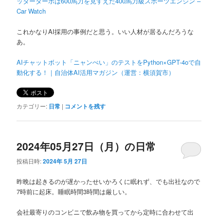
ッターターボは600馬力を見すえた400馬力級スポーツエンジン –
Car Watch
これかなりAI採用の事例だと思う。いい人材が居るんだろうな
あ。
AIチャットボット「ニャンぺい」のテストをPython×GPT-4oで自
動化する！｜自治体AI活用マガジン（運営：横須賀市）
カテゴリー:
日常
|
コメントを残す
2024年05月27日（月）の日常
投稿日時:
2024年 5月 27日
昨晩は起きるのが遅かったせいかろくに眠れず、でも出社なので
7時前に起床。睡眠時間3時間は厳しい。
会社最寄りのコンビニで飲み物を買ってから定時に合わせて出