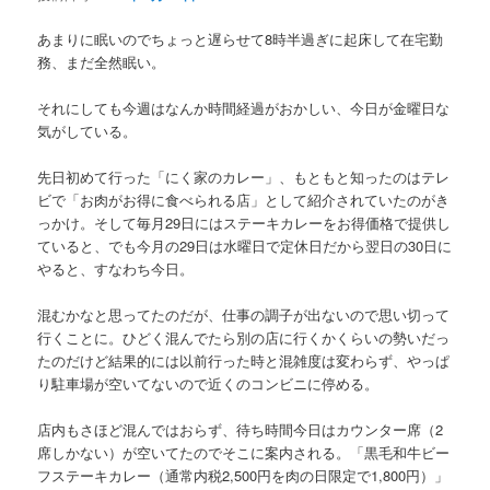
あまりに眠いのでちょっと遅らせて8時半過ぎに起床して在宅勤
務、まだ全然眠い。
それにしても今週はなんか時間経過がおかしい、今日が金曜日な
気がしている。
先日初めて行った「にく家のカレー」、もともと知ったのはテレ
ビで「お肉がお得に食べられる店」として紹介されていたのがき
っかけ。そして毎月29日にはステーキカレーをお得価格で提供し
ていると、でも今月の29日は水曜日で定休日だから翌日の30日に
やると、すなわち今日。
混むかなと思ってたのだが、仕事の調子が出ないので思い切って
行くことに。ひどく混んでたら別の店に行くかくらいの勢いだっ
たのだけど結果的には以前行った時と混雑度は変わらず、やっぱ
り駐車場が空いてないので近くのコンビニに停める。
店内もさほど混んではおらず、待ち時間今日はカウンター席（2
席しかない）が空いてたのでそこに案内される。「黒毛和牛ビー
フステーキカレー（通常内税2,500円を肉の日限定で1,800円）」