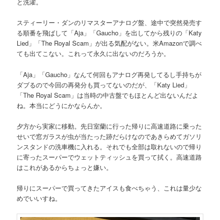
と洗濯。
スティーリー・ダンのリマスターアナログ盤、途中で突然発売す
る順番を飛ばして「Aja」「Gaucho」を出してから残りの「Katy
Lied」「The Royal Scam」が出る気配がない。米Amazonで調べ
ても出てこない。これって永久に出ないのだろうか。
「Aja」「Gaucho」なんて何回もアナログ再発してるし手持ちが
ダブるので今回の再発分も買ってないのだが、「Katy Lied」
「The Royal Scam」は当時の中古盤でもほとんど出ないんだよ
ね。本当にどうにかならんか。
夕方から実家に移動。先日室蘭に行った帰りに高速道路に乗った
せいで窓ガラスが虫が当たった跡だらけなのであきらめてガソリ
ンスタンドの洗車機に入れる。それでも全部は取れないので帰り
に寄ったスーパーでウェットティッシュを買って拭く。高速道路
はこれがあるからちょっと嫌い。
帰りにスーパーで買ってきたアイスも食べちゃう、これは量少な
めでいいすね。