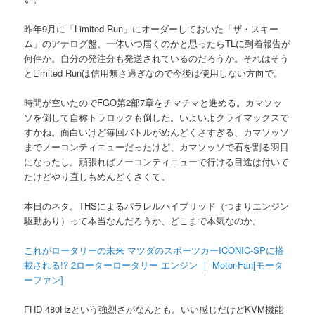
昨年9月に「Limited Run」にオーダーしておいた「ザ・スキー
ム」のアナログ盤、一体いつ届くのかと思ったらTLに到着報告が
何件か。自分の発注分も発送されているのだろうか。それはそう
とLimited Runは信用無さ過ぎなので今後は使用しない方向で。
時間が空いたのでFGO第2部7章をチマチマと進める。カマソッ
ソを倒して自称トラロックも倒した。いよいよクライマックスで
すかね。面白いけど毎回バトルがめんどくさすぎる、カマソッソ
までノーコンティニューだったけど、カマソッソで石を割る羽目
になったし。頑張ればノーコンティニューで行ける目途は付いて
たけどやり直しもめんどくさくて。
本日のネタ。THSによるパラレルハイブリッド（つまりエンジン
駆動あり）って本当なんだろうか、どこまで本気なのか。
これがロータリーの未来 マツダのスポーツカーICONIC-SPに搭
載される!? 2ローターロータリー エンジン ｜ Motor-Fan[モータ
ーファン]
FHD 480Hzという強烈さがなんとも。いい感じだけどKVM機能