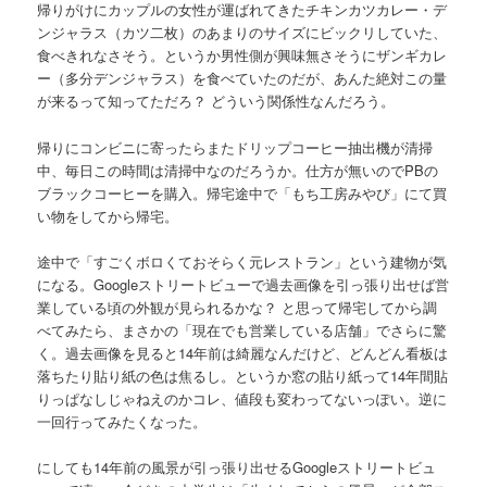
帰りがけにカップルの女性が運ばれてきたチキンカツカレー・デ
ンジャラス（カツ二枚）のあまりのサイズにビックリしていた、
食べきれなさそう。というか男性側が興味無さそうにザンギカレ
ー（多分デンジャラス）を食べていたのだが、あんた絶対この量
が来るって知ってただろ？ どういう関係性なんだろう。
帰りにコンビニに寄ったらまたドリップコーヒー抽出機が清掃
中、毎日この時間は清掃中なのだろうか。仕方が無いのでPBの
ブラックコーヒーを購入。帰宅途中で「もち工房みやび」にて買
い物をしてから帰宅。
途中で「すごくボロくておそらく元レストラン」という建物が気
になる。Googleストリートビューで過去画像を引っ張り出せば営
業している頃の外観が見られるかな？ と思って帰宅してから調
べてみたら、まさかの「現在でも営業している店舗」でさらに驚
く。過去画像を見ると14年前は綺麗なんだけど、どんどん看板は
落ちたり貼り紙の色は焦るし。というか窓の貼り紙って14年間貼
りっぱなしじゃねえのかコレ、値段も変わってないっぽい。逆に
一回行ってみたくなった。
にしても14年前の風景が引っ張り出せるGoogleストリートビュ