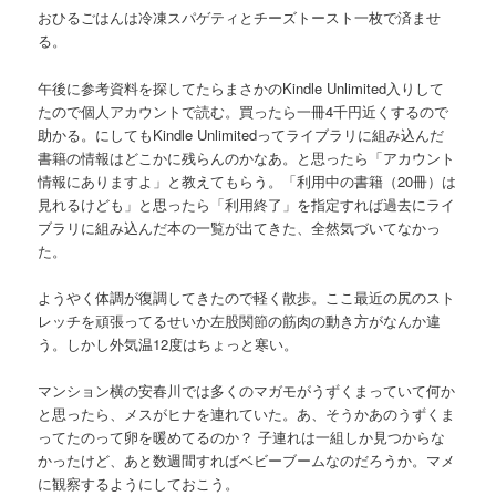
おひるごはんは冷凍スパゲティとチーズトースト一枚で済ませ
る。
午後に参考資料を探してたらまさかのKindle Unlimited入りして
たので個人アカウントで読む。買ったら一冊4千円近くするので
助かる。にしてもKindle Unlimitedってライブラリに組み込んだ
書籍の情報はどこかに残らんのかなあ。と思ったら「アカウント
情報にありますよ」と教えてもらう。「利用中の書籍（20冊）は
見れるけども」と思ったら「利用終了」を指定すれば過去にライ
ブラリに組み込んだ本の一覧が出てきた、全然気づいてなかっ
た。
ようやく体調が復調してきたので軽く散歩。ここ最近の尻のスト
レッチを頑張ってるせいか左股関節の筋肉の動き方がなんか違
う。しかし外気温12度はちょっと寒い。
マンション横の安春川では多くのマガモがうずくまっていて何か
と思ったら、メスがヒナを連れていた。あ、そうかあのうずくま
ってたのって卵を暖めてるのか？ 子連れは一組しか見つからな
かったけど、あと数週間すればベビーブームなのだろうか。マメ
に観察するようにしておこう。