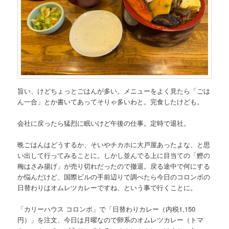
旨い、けどちょっとごはんが多い。メニューをよく見たら「ごは
ん一合」とか書いてあってそりゃ多いわと。完食したけども。
会社に戻ったら猛烈に眠いけど午後の仕事。定時で退社。
晩ごはんはどうするか、そいやチカホに大戸屋あったよな、と思
い出して行ってみることに。しかし並んでる上に目当ての「鰹の
梅はさみ揚げ」が売り切れだったので撤退。戻る途中で何にする
か悩んだけど、国際ビルの手前辺りで調べたら今日のコロンボの
日替わりはオムレツカレーですね、という事で行くことに。
「カリーハウス コロンボ」で「日替わりカレー（内税1,150
円）」を注文、今日は月曜なので卵系のオムレツカレー（トマ