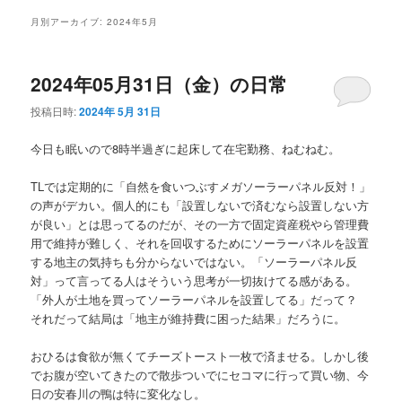
メ
月別アーカイブ:
2024年5月
ニ
ュ
ー
2024年05月31日（金）の日常
投稿日時:
2024年 5月 31日
今日も眠いので8時半過ぎに起床して在宅勤務、ねむねむ。
TLでは定期的に「自然を食いつぶすメガソーラーパネル反対！」
の声がデカい。個人的にも「設置しないで済むなら設置しない方
が良い」とは思ってるのだが、その一方で固定資産税やら管理費
用で維持が難しく、それを回収するためにソーラーパネルを設置
する地主の気持ちも分からないではない。「ソーラーパネル反
対」って言ってる人はそういう思考が一切抜けてる感がある。
「外人が土地を買ってソーラーパネルを設置してる」だって？
それだって結局は「地主が維持費に困った結果」だろうに。
おひるは食欲が無くてチーズトースト一枚で済ませる。しかし後
でお腹が空いてきたので散歩ついでにセコマに行って買い物、今
日の安春川の鴨は特に変化なし。