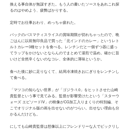
換える事自体が無謀すぎた。もう人の書いたソースをあれこれ探
るのはやめよう、疲弊ばかりする。
定時でお仕事おわり、めっちゃ疲れた。
パックのバスマティスライスの賞味期限が切れちゃったので、晩
ごはんに以前無印良品で買った「北インドのカレー」というレト
ルトカレー3種セットを食べる。レンチンだと一個ずつ器に盛っ
てラップをかけないとならんのでまとめて湯煎で温め。確かに旨
いけど全然辛くないのなコレ、全体的に薄味というか。
食べた後に妙に足りなくて、結局冷凍焼きおにぎりをレンチンし
て食べる。
「マツコの知らない世界」が「ゴジラ-1.0」をヒットさせた山崎
貴監督という事で見てみる。監督が影響受けたという「スターウ
ォーズ エピソードIV」の映像がCG加工入りまくりの特別編、そ
こでオリジナル版の画を出せないのがつらい。出せない理由も分
かるんだけども。
にしても山崎貴監督は想像以上にフレンドリーな人でビックリし