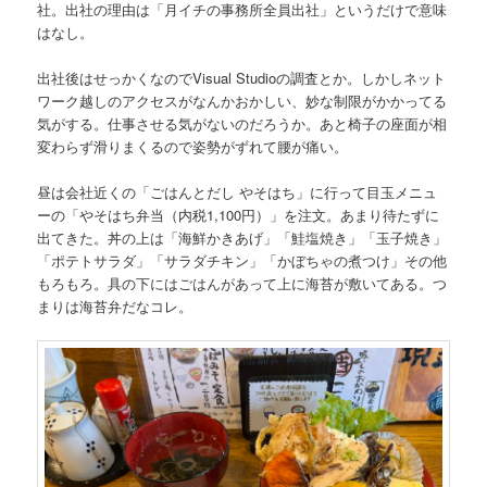
社。出社の理由は「月イチの事務所全員出社」というだけで意味
はなし。
出社後はせっかくなのでVisual Studioの調査とか。しかしネット
ワーク越しのアクセスがなんかおかしい、妙な制限がかかってる
気がする。仕事させる気がないのだろうか。あと椅子の座面が相
変わらず滑りまくるので姿勢がずれて腰が痛い。
昼は会社近くの「ごはんとだし やそはち」に行って目玉メニュ
ーの「やそはち弁当（内税1,100円）」を注文。あまり待たずに
出てきた。丼の上は「海鮮かきあげ」「鮭塩焼き」「玉子焼き」
「ポテトサラダ」「サラダチキン」「かぼちゃの煮つけ」その他
もろもろ。具の下にはごはんがあって上に海苔が敷いてある。つ
まりは海苔弁だなコレ。