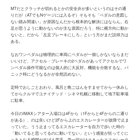
MTだとクラッチが切れるとかの安全弁が多いというのはその通
りだが（ATでもNゲージには入るぞ）そもそも「ペダルの意図し
ない踏み間違い」が原因なんだから根本的な解決にはならん。右
足が思うように動かないのが主な原因だろう、特に横方向に動か
ないと。だから「左足ブレーキにしろ」という方がまだ説得力は
ある。
なおワンペダルは物理的に車両にペダルが一個しかないならまだ
いいけど、アクセル・ブレーキの2ペダルがあってアクセルでワ
ンペダル操作可能なのは個人的に大反対。機能を分散するな。パ
ニック時にどうなるかが全然読めない。
定時でおしごとおわり。風呂と晩ごはんをすませてから一休みし
てからクルマでユナイテッド・シネマ札幌に移動して地下駐車場
に駐車。
今日のIMAXシアター入場口は4Fから（1Fからと4Fからの二通り
がある）、のは良いけど2Fから上のエスカレーターが故障で止ま
っていた。うう止まってるエスカレーターを自力で歩いた時の
「動いてると思ってるのに動いてない」という感覚が狂ってぐに
ゃあとなる瞬間がすげえ苦手。昔一回だけ止まったエスカレータ