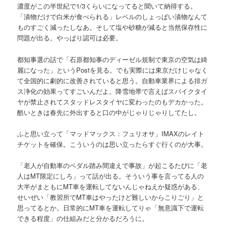
濃度がこの半世紀で1/3くらいになってると聞いて納得する。
「漬物だけで白米が食べられる」レベルのしょっぱい漬物なんて
ものすごく減ったしなあ。そして塩や砂糖が減ると当然保存性に
問題が出る。やっぱり認可は必要。
都知事選の話で「石原都知事のディーゼル規制で東京の空気は綺
麗になった」というPostを見る。でも実際には東京だけじゃなく
て全国的に劇的に改善されていると思う。自動車業界による排ガ
ス浄化の効果ってすごいんだよ。降雪地帯で言えばスパイクタイ
ヤが禁止されてスタッドレスタイヤに変わったのもデカかった。
酷いときは春先に外出すると口の中がじゃりじゃりしてたし。
ふと思い立って「マッドマックス：フュリオサ」IMAXのレイト
チケットを確保。こういうのは思い立ったらすぐ行くのが大事。
「老人が自動車のペダル踏み間違えで事故」が起こるたびに「老
人はMT限定にしろ」って話が出る。そういう事を言ってる人の
大半がまともにMT車を運転してないんじゃねえか疑惑がある、
せいぜい「教習所でMT車はやったけど難しいからこりごり」と
思ってるとか。日常的にMT車を運転してりゃ「無意識下で運転
できる程度」の仕組みだと分かるだろうに。