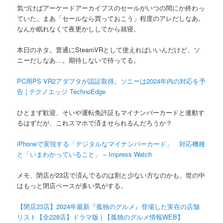
気づけばアーケードアーカイブスのセールがいつの間にか終わっ
ていた。まあ「セールなら買っておこう」程度のアレだしなあ。
なんか眠れなくて夜更かししてから就寝。
本日のネタ。普通にSteamVRとして使えればいいんだけど、ソ
ニーだしなあ…。期待しないで待ってる。
PC用PS VR2アダプタが認証取得。ソニーは2024年内の対応を予
告 | テクノエッジ TechnoEdge
ひとまず歓迎、そいや運転免許証もマイナンバーカードと連動す
るはずだが、これスマホで済ませられるんだろうか？
iPhoneで実現する「デジタルなマイナンバーカード」 対応機種
と「いまわかっていること」 – Impress Watch
メモ、閉店が23店で済んでるのは割と少ない方なのかも。世の中
はもっと閉店ペースが多い気がする。
【閉店23店】2024年最新『孤独のグルメ』登場した実在の店舗
リスト【全228店】ドラマ版 | 【孤独のグルメ情報WEB】