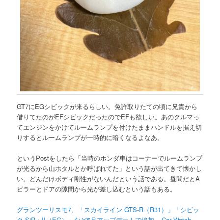
GT7にEGシビックが来るらしい。免許取りたての頃に兄貴から
借りてたのがEFシビックだったのでEFも欲しい。あのクルマっ
てエンジンをかけてルームランプを付けたままハンドルを据え切
りするとルームランプが一時的に暗くなるよなあ。
というPostをしたら「当時のホンダ車はコーナーでルームランプ
が光るから山ホタルとか呼ばれてた」という話が出てきて懐かし
い。どんだけボディ剛性がないんだという話である。昼間だとA
ピラーとドアの隙間から光が差し込むという話もある。
グランツーリスモ7、「スカイライン GTS-R（R31）」「シビッ
ク SiR・II（EG）」など5月アップデートで追加 – Car Watch