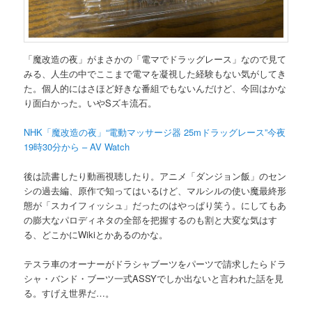
「魔改造の夜」がまさかの「電マでドラッグレース」なので見て
みる、人生の中でここまで電マを凝視した経験もない気がしてき
た。個人的にはさほど好きな番組でもないんだけど、今回はかな
り面白かった。いやSズキ流石。
NHK「魔改造の夜」“電動マッサージ器 25mドラッグレース”今夜
19時30分から – AV Watch
後は読書したり動画視聴したり。アニメ「ダンジョン飯」のセン
シの過去編、原作で知ってはいるけど、マルシルの使い魔最終形
態が「スカイフィッシュ」だったのはやっぱり笑う。にしてもあ
の膨大なパロディネタの全部を把握するのも割と大変な気はす
る、どこかにWikiとかあるのかな。
テスラ車のオーナーがドラシャブーツをパーツで請求したらドラ
シャ・バンド・ブーツ一式ASSYでしか出ないと言われた話を見
る。すげえ世界だ…。