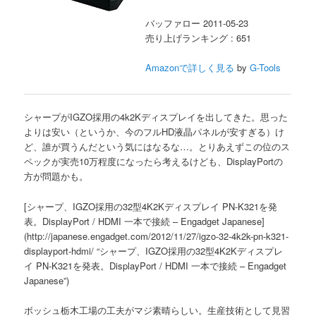
バッファロー 2011-05-23
売り上げランキング : 651
Amazonで詳しく見る
by
G-Tools
シャープがIGZO採用の4k2Kディスプレイを出してきた。思った
よりは安い（というか、今のフルHD液晶パネルが安すぎる）け
ど、誰が買うんだという気にはなるな…。とりあえずこの位のス
ペックが実売10万程度になったら考えるけども、DisplayPortの
方が問題かも。
[シャープ、IGZO採用の32型4K2Kディスプレイ PN-K321を発
表。DisplayPort / HDMI 一本で接続 – Engadget Japanese]
(http://japanese.engadget.com/2012/11/27/igzo-32-4k2k-pn-k321-
displayport-hdmi/ “シャープ、IGZO採用の32型4K2Kディスプレ
イ PN-K321を発表。DisplayPort / HDMI 一本で接続 – Engadget
Japanese”)
ボッシュ栃木工場の工夫がマジ素晴らしい。生産技術として見習