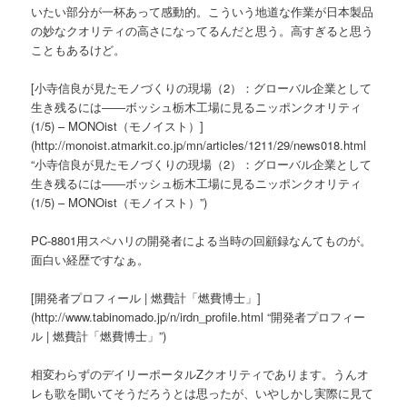
いたい部分が一杯あって感動的。こういう地道な作業が日本製品
の妙なクオリティの高さになってるんだと思う。高すぎると思う
こともあるけど。
[小寺信良が見たモノづくりの現場（2）：グローバル企業として
生き残るには――ボッシュ栃木工場に見るニッポンクオリティ
(1/5) – MONOist（モノイスト）]
(http://monoist.atmarkit.co.jp/mn/articles/1211/29/news018.html
“小寺信良が見たモノづくりの現場（2）：グローバル企業として
生き残るには――ボッシュ栃木工場に見るニッポンクオリティ
(1/5) – MONOist（モノイスト）”)
PC-8801用スペハリの開発者による当時の回顧録なんてものが。
面白い経歴ですなぁ。
[開発者プロフィール | 燃費計「燃費博士」]
(http://www.tabinomado.jp/n/irdn_profile.html “開発者プロフィー
ル | 燃費計「燃費博士」”)
相変わらずのデイリーポータルZクオリティであります。うんオ
レも歌を聞いてそうだろうとは思ったが、いやしかし実際に見て