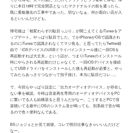
りに本日18時で完全閉店となったマクドナルドの前を通ったら、
既に看板撤去の工事中であった。切ないなぁ、何か面白い店が入
るといいんだけども。
帰宅後は「相変わらずの駄目っぷり」が聞こえてくるiTunesをア
ップデート。やっぱり駄目でした。てかiPhoneがOSで認識され
るのにiTunesで認識されなくてマジ焦る。と思ってたらTwitter経
由で「iOSデバイスのUSBドライバインストール後に一回OSを
再起動すれば大丈夫」という話が。つまりiTunesのインストール
時にやらされる再起動だけじゃなくて、一回iOSデバイスを接続
してUSBドライバをインストールした後も再起動が必要と。やっ
てみたらあっさりつながって拍子抜け。本当に駄目だコレ…。
で、今回もやっぱり設定に「出力オーディオデバイス」が存在し
ない事を確認。今時は音楽再生専用のオーディオデバイスをPC
に繋いでる人も結構居ると思うんだがなー。こうするとPCで音
楽聴いてる最中にOSのシステム音が鳴っても、別系統で音が鳴
るので色々便利なんである。
BSジョジョとか見て就寝。コレで明日仕事なきゃいいんだけど
なー。