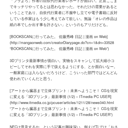
「ブラよろ」作者の自炊代行業者レポートが面白い。正直ここま
でキッチリやってるとは思わなかった。それだけの需要があると
いうことであり、自炊代行業者に不服申し立てや電子書籍に反対
している作家はもう少し考えてみて欲しい。無論「オレの作品は
紙の本でしか出す事を許さない」というのもアリだけども。
[BOOKSCANに行ってみた。 佐藤秀峰 日記 | 漫画 on Web]
(http://mangaonweb.com/creatorDiarypage.do?cn=1&dn=33528
“BOOKSCANに行ってみた。 佐藤秀峰 日記 | 漫画 on Web”)
3Dプリンタ最新事情が面白い。実物をスキャンして拡大縮小コ
ピーしてそれを実際に手で扱えるようにする、とか面白いなー。
一般家庭には入らないだろうけど、こういった部門ではどんどん
使われていくんだと思う。
[アートから臓器まで立体プリント：未来へようこそ！ CGを現実
に変える「3Dプリンタ」最新事情 (1/2) – ITmedia PC USER]
(http://www.itmedia.co.jp/pcuser/articles/1211/28/news040.html
“アートから臓器まで立体プリント：未来へようこそ！ CGを現実
に変える「3Dプリンタ」最新事情 (1/2) – ITmedia PC USER”)
NFCは普及するか、という記事が興味深い。例えばTLでは「おさ