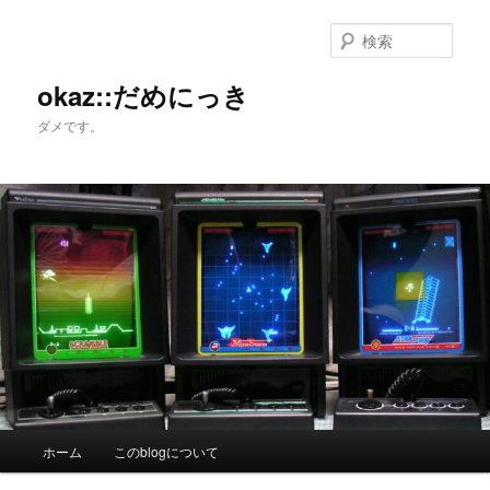
メ
サ
イ
ブ
検
ン
コ
索
コ
ン
okaz::だめにっき
ン
テ
ダメです。
テ
ン
ン
ツ
ツ
へ
へ
移
移
動
動
メ
ホーム
このblogについて
イ
ン