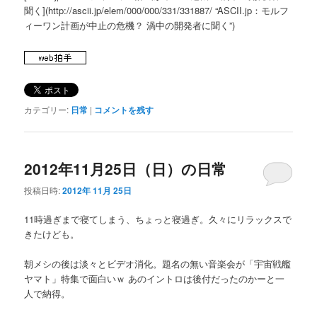
聞く](http://ascii.jp/elem/000/000/331/331887/ “ASCII.jp：モルフ
ィーワン計画が中止の危機？ 渦中の開発者に聞く”)
カテゴリー:
日常
|
コメントを残す
2012年11月25日（日）の日常
投稿日時:
2012年 11月 25日
11時過ぎまで寝てしまう、ちょっと寝過ぎ。久々にリラックスで
きたけども。
朝メシの後は淡々とビデオ消化。題名の無い音楽会が「宇宙戦艦
ヤマト」特集で面白いｗ あのイントロは後付だったのかーと一
人で納得。