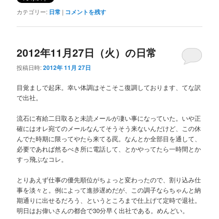
カテゴリー:
日常
|
コメントを残す
2012年11月27日（火）の日常
投稿日時:
2012年 11月 27日
目覚ましで起床。幸い体調はそこそこ復調しております、てな訳
で出社。
流石に有給二日取ると未読メールが凄い事になっていた。いや正
確にはオレ宛てのメールなんてそうそう来ないんだけど、この休
んでた時期に限ってやたら来てる罠。なんとか全部目を通して、
必要であれば然るべき所に電話して、とかやってたら一時間とか
すっ飛ぶなコレ。
とりあえず仕事の優先順位がちょっと変わったので、割り込み仕
事を淡々と。例によって進捗遅めだが、この調子ならちゃんと納
期通りに出せるだろう、というところまで仕上げて定時で退社。
明日はお偉いさんの都合で30分早く出社である。めんどい。