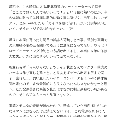
帰宅中、この時期に入るJR北海道のシートヒーターって毎年
「ここまで熱くせんでもいいって！」という位に熱いのだが、今
の体調に限っては腰痛に激的に効く事に気づく、自宅に欲しいぞ
アレ。とかTweetしたら「カイロを腰に貼れ」という指摘をいた
だく。そうかマジで気づかなかった…（汗
帰りに本屋に寄ったら明日の雑誌入荷無しとの事。登別や室蘭で
の大規模停電の話も聞いてるだけに洒落になってない。やっぱり
ロードヒーティング抑制という話が出てるし、本当に今年の冬は
大丈夫か。外に出なきゃいいって話でもないし。
相変わらず「何もやらないとツライ」状況なんでベクター環境の
ハーネス作り直しを延々と。とりあえずゲーム出来る所まで完
了、疲れた…。買い直したハイローコンバータもようやく動作確
認出来たので、多分音質的にも良くなったんじゃないかなーと思
う。ただ配線長さに余裕を見たはずなのに割と余裕ない所がある
ので、そこら辺はもっぺん見直さないと。
電源とモニタの距離が離れたので、懸念していた画面揺れが…か
なりマシにはなったけど消えてない（汗） これ電源を真下に入
れなきゃ揺れないんだよなー。配線長さに余裕が出来たので、後