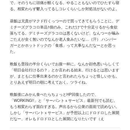
で、そのうちに頭痛が酷くなる。やることもないのでひたすら寝
る。相変わらず鬱入ってるしコレくらいしか対処法がないのよ。
昼飯は兄貴がマクド行くっつーので買ってきてもらうことに、デ
ミチーズグラコロ単品1個のみ、これだけで十分足りるから食欲
落ちてる。デミチーズグラコロは悪くないけど、なんつーか噛み
ごたえが全く無いのでなんか老人食みたいな…（汗） ハンバー
ガーとかホットドックの「食感」って大事なんだなーとか思っ
た。
晩飯も普段の半分くらいでお腹一杯に。なんか顔色悪いらしくて
「明日会社行けるの？」とか言われる始末、行けるとは思います
が、まともに仕事出来るのかと言われたらちょっと怪しいかも。
とりあえず明日の朝に考えておく。ツライね。
晩飯後にみかん食べたらちょっとHP回復したので、
「WORKING!!」と「サーバントｘサービス」最新刊でも読む。
もう相変わらず面白すぎる。声出るから公衆の面前で読めない。
しかし「サーバントｘサービス」が予想以上にドロドロした展開
だなー、オレもドロドロとした展開になりたいです（え