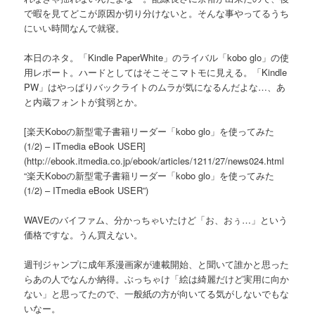
で暇を見てどこが原因か切り分けないと。そんな事やってるうち
にいい時間なんで就寝。
本日のネタ。「Kindle PaperWhite」のライバル「kobo glo」の使
用レポート。ハードとしてはそこそこマトモに見える。「Kindle
PW」はやっぱりバックライトのムラが気になるんだよな…、あ
と内蔵フォントが貧弱とか。
[楽天Koboの新型電子書籍リーダー「kobo glo」を使ってみた
(1/2) – ITmedia eBook USER]
(http://ebook.itmedia.co.jp/ebook/articles/1211/27/news024.html
“楽天Koboの新型電子書籍リーダー「kobo glo」を使ってみた
(1/2) – ITmedia eBook USER”)
WAVEのバイファム、分かっちゃいたけど「お、おぅ…」という
価格ですな。うん買えない。
週刊ジャンプに成年系漫画家が連載開始、と聞いて誰かと思った
らあの人でなんか納得。ぶっちゃけ「絵は綺麗だけど実用に向か
ない」と思ってたので、一般紙の方が向いてる気がしないでもな
いなー。