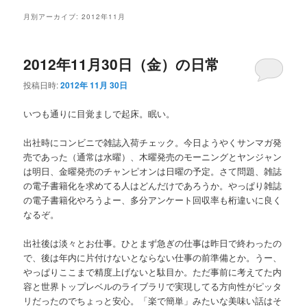
メ
月別アーカイブ:
2012年11月
ニ
ュ
ー
2012年11月30日（金）の日常
投稿日時:
2012年 11月 30日
いつも通りに目覚ましで起床。眠い。
出社時にコンビニで雑誌入荷チェック。今日ようやくサンマガ発
売であった（通常は水曜）、木曜発売のモーニングとヤンジャン
は明日、金曜発売のチャンピオンは日曜の予定。さて問題、雑誌
の電子書籍化を求めてる人はどんだけであろうか。やっぱり雑誌
の電子書籍化やろうよー、多分アンケート回収率も桁違いに良く
なるぞ。
出社後は淡々とお仕事。ひとまず急ぎの仕事は昨日で終わったの
で、後は年内に片付けないとならない仕事の前準備とか。うー、
やっぱりここまで精度上げないと駄目か。ただ事前に考えてた内
容と世界トップレベルのライブラリで実現してる方向性がピッタ
リだったのでちょっと安心。「楽で簡単」みたいな美味い話はそ