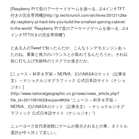
[Raspberry Piで昔のアーケードゲームを遊べる…2.4インチTFT
付きの完全専用機](http://jp.techcrunch.com/archives/20121128a-
diy-raspberry-pi-hack-lets-you-build-the-smallest-gaming-cabinet-
in-the-world/ “Raspberry Piで昔のアーケードゲームを遊べる…2.4
インチTFT付きの完全専用機”)
とある人のTweetで知ったんだが、こんなトンデモエンジンあっ
たのね。重量と推力のバランスとか取れてるんだろうか。それ以
前に打ち上げ失敗時のリスクでか過ぎだが。
[ニュース – 科学＆宇宙 – NERVA、幻のNASAロケット（記事全
文） – ナショナルジオグラフィック 公式日本語サイト（ナショ
ジオ）]
(http://www.nationalgeographic.co.jp/news/news_article.php?
file_id=2011091602&expand#title “ニュース – 科学＆宇宙 –
NERVA、幻のNASAロケット（記事全文） – ナショナルジオグ
ラフィック 公式日本語サイト（ナショジオ）”)
ニューヨーク近代美術館にゲームが展示されるとの事。タイトル
選択が中々渋くて宜しい。