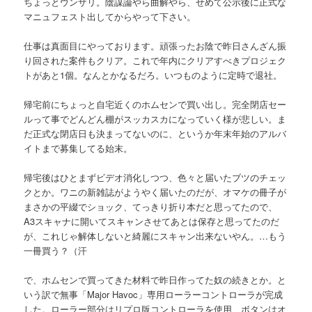
ちょっとウンザリ。陰謀論やら曲解やら、せめて公示後に正式な
マニュフェスト出してからやって下さい。
仕事は真面目にやっております。頑張ったお陰で昨日さんざん振
り回された案件もクリア。これで年内にクリアすべきプロジェク
トがあと1個。なんとかなるだろ。いつものように定時で退社。
帰宅前にちょっと自宅近くのホムセンで買い出し。完全閉店セー
ルって事でどんどん棚がスッカスカになっていく様が悲しい。ま
だ正式な閉店日も決まってないのに、というか年末年始のアルバ
イトまで募集してる始末。
帰宅後はひとまずビデオ消化しつつ、色々と届いたブツのチェッ
クとか。ワニの新雑誌がようやく届いたのだが、オマケの冊子が
まさかの平綴でショック、てっきり折り本だと思ってたので、
A3スキャナに開いてスキャンさせてあとは保存と思ってたのだ
が、これじゃ解体しないと綺麗にスキャン出来ないやん。…もう
一冊買う？（汗
で、ホムセンで買ってきた材料で昨日作ってた奴の続きとか。と
いう訳で無事「Major Havoc」専用ローラーコントローラが完成
した。ローラー部分はリプロ版コントローラを使用、ボタンはオ