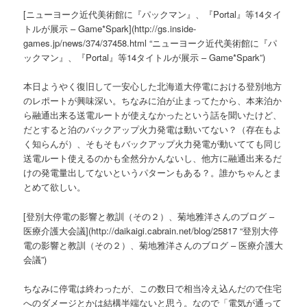
[ニューヨーク近代美術館に『パックマン』、『Portal』等14タイ
トルが展示 – Game*Spark](http://gs.inside-
games.jp/news/374/37458.html “ニューヨーク近代美術館に『パ
ックマン』、『Portal』等14タイトルが展示 – Game*Spark”)
本日ようやく復旧して一安心した北海道大停電における登別地方
のレポートが興味深い。ちなみに泊が止まってたから、本来泊か
ら融通出来る送電ルートが使えなかったという話を聞いたけど、
だとすると泊のバックアップ火力発電は動いてない？（存在もよ
く知らんが）、そもそもバックアップ火力発電が動いてても同じ
送電ルート使えるのかも全然分かんないし、他方に融通出来るだ
けの発電量出してないというパターンもある？。誰かちゃんとま
とめて欲しい。
[登別大停電の影響と教訓（その２）、菊地雅洋さんのブログ –
医療介護大会議](http://daikaigi.cabrain.net/blog/25817 “登別大停
電の影響と教訓（その２）、菊地雅洋さんのブログ – 医療介護大
会議”)
ちなみに停電は終わったが、この数日で相当冷え込んだので住宅
へのダメージとかは結構半端ないと思う。なので「電気が通って