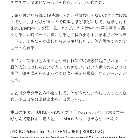
チマチマと済ませてもっぺん寝る。というか寝こむ。
…気が付いたら既に19時回ってた。昼飯食ってないけど全然腹減
ってない、まだ頭が痛いので晩飯もほどほどにして、起動したま
まのJanetterでログ流し見。とか思ったら途中で無茶苦茶具合悪
くなる。即時ベッドに横になるも症状収まらず、結果リバースモ
ードに。でもなんか出したらスッキリした…。体力落ちてるので
もっぺん寝る。
風呂空いてるけど入る？とか言われて22時過ぎに起こされる。正
直体力的にはしんどいが入っておきたい。という訳でのんびりと
風呂。体を温めたらようやく頭痛が消えた模様。なんだったんだ
ろう。
あとはダラダラとWeb巡回して、体が冷めないうちにとっとと就
寝。明日は多分出勤出来るとは思うが…。
本日のネタ。KORGからiOSアプリ「iPolysix」が！ 年末まで半
額なんで忘れずに購入と。「iMono/Poly」は出さないのん？
[KORG iPolysix for iPad : FEATURES｜KORG INC.]
(http://www.korg.co.jp/Product/Synthesizer/iPolysix/features.html