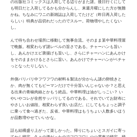
の出版社コミックスは入荷してる辺りがまた謎。後日行くにして
も明日だと入荷してるかも分からんし、来週月曜にした方が無難
かね。ちなみにワニの新雑誌は入荷してたけど（昨日再入荷した
らしい）特典が品切れだったのでスルー。荷物増やしたくない
し。
んで待ち合わせ場所に移動して無事合流。そのまま某中華料理屋
で晩飯。相変わらず謎レベルの旨さである。チャーハンも旨い
し、あんかけエビ唐揚げも旨いし、さらにチャーハンにあんかけ
をそのままかけるとさらに旨い。あんかけでチャーハンがベチャ
っとなったりしない。
外側バリバリ中フワフワの材料＆製法が分からん謎の卵焼きと
か、肉が無くてもピーマンだけで十分旨いんじゃないか？と思え
る出来の青椒肉絲とかもう絶品。中華料理は油がしっこい？ い
やいやコレが全然サッパリしてるのである。それでいてお財布に
やさしいお値段。相変わらず良いお店だ。にしてもちょっと調子
に乗って食べ過ぎた、反省。中華料理はもうちょい人数多いほう
が品数増やせていいかな。
話も結構盛り上がって楽しかった。帰りにちょいとスガイに寄っ
てから帰宅。久々の酒だったのでフワフワしつつ電車で帰宅。帰