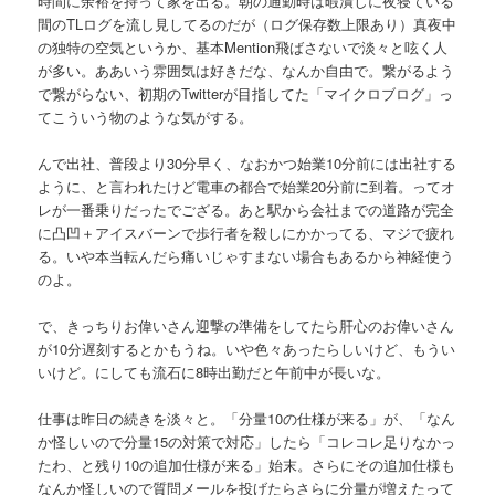
時間に余裕を持って家を出る。朝の通勤時は暇潰しに夜寝ている
間のTLログを流し見してるのだが（ログ保存数上限あり）真夜中
の独特の空気というか、基本Mention飛ばさないで淡々と呟く人
が多い。ああいう雰囲気は好きだな、なんか自由で。繋がるよう
で繋がらない、初期のTwitterが目指してた「マイクロブログ」っ
てこういう物のような気がする。
んで出社、普段より30分早く、なおかつ始業10分前には出社する
ように、と言われたけど電車の都合で始業20分前に到着。ってオ
レが一番乗りだったでござる。あと駅から会社までの道路が完全
に凸凹＋アイスバーンで歩行者を殺しにかかってる、マジで疲れ
る。いや本当転んだら痛いじゃすまない場合もあるから神経使う
のよ。
で、きっちりお偉いさん迎撃の準備をしてたら肝心のお偉いさん
が10分遅刻するとかもうね。いや色々あったらしいけど、もうい
いけど。にしても流石に8時出勤だと午前中が長いな。
仕事は昨日の続きを淡々と。「分量10の仕様が来る」が、「なん
か怪しいので分量15の対策で対応」したら「コレコレ足りなかっ
たわ、と残り10の追加仕様が来る」始末。さらにその追加仕様も
なんか怪しいので質問メールを投げたらさらに分量が増えたって