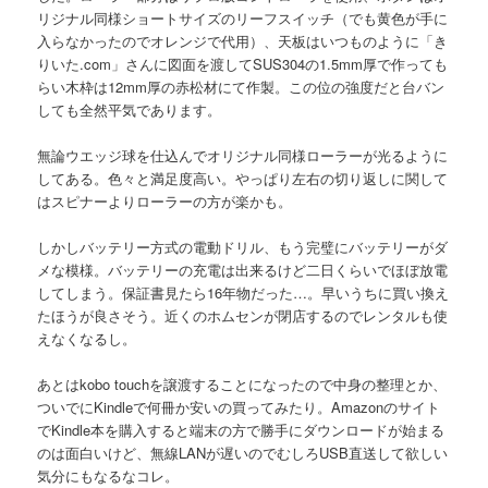
リジナル同様ショートサイズのリーフスイッチ（でも黄色が手に
入らなかったのでオレンジで代用）、天板はいつものように「き
りいた.com」さんに図面を渡してSUS304の1.5mm厚で作っても
らい木枠は12mm厚の赤松材にて作製。この位の強度だと台バン
しても全然平気であります。
無論ウエッジ球を仕込んでオリジナル同様ローラーが光るように
してある。色々と満足度高い。やっぱり左右の切り返しに関して
はスピナーよりローラーの方が楽かも。
しかしバッテリー方式の電動ドリル、もう完璧にバッテリーがダ
メな模様。バッテリーの充電は出来るけど二日くらいでほぼ放電
してしまう。保証書見たら16年物だった…。早いうちに買い換え
たほうが良さそう。近くのホムセンが閉店するのでレンタルも使
えなくなるし。
あとはkobo touchを譲渡することになったので中身の整理とか、
ついでにKindleで何冊か安いの買ってみたり。Amazonのサイト
でKindle本を購入すると端末の方で勝手にダウンロードが始まる
のは面白いけど、無線LANが遅いのでむしろUSB直送して欲しい
気分にもなるなコレ。