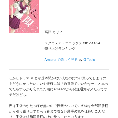
高津 カリノ
スクウェア・エニックス 2012-11-24
売り上げランキング :
Amazonで詳しく見る
by
G-Tools
しかしドラマCDとか基本聞かない人なのについ買ってしまうの
をどうにかしたい。いや正確には「通常版でいいかなー」と思っ
てたらすっかり忘れてた頃にAmazonから発送通知が来たってオ
チだけども。
夜は手袋のかたっぽが無いので捜索のついでに冬物を全部洋服棚
から引っ張り出す＆もう春まで着ない薄手の奴を仕舞いこんだ
り。手袋は結局洋服棚の上に乗ってたというオチ。