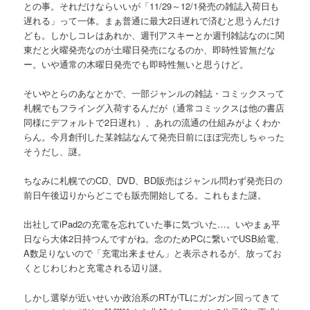
との事。それだけならいいが「11/29～12/1発売の雑誌入荷日も
遅れる」って一体。まぁ普通に最大2日遅れで済むと思うんだけ
ども。しかしコレはあれか、週刊アスキーとか週刊雑誌なのに関
東だと火曜発売なのが土曜日発売になるのか、即時性皆無だな
ー。いや通常の木曜日発売でも即時性無いと思うけど。
そいやとらのあなとかで、一部ジャンルの雑誌・コミックスって
札幌でもフライング入荷するんだが（通常コミックスは他の書店
同様にデフォルトで2日遅れ）、あれの流通の仕組みがよくわか
らん。今月創刊した某雑誌なんて発売日前にほぼ完売しちゃった
そうだし、謎。
ちなみに札幌でのCD、DVD、BD販売はジャンル問わず発売日の
前日午後辺りからどこでも販売開始してる。これもまた謎。
出社してiPad2の充電を忘れていた事に気づいた…。いやまぁ平
日なら大体2日持つんですがね。念のためPCに繋いでUSB給電、
A数足りないので「充電出来ません」と表示されるが、放ってお
くとじわじわと充電される辺り謎。
しかし選挙が近いせいか政治系のRTがTLにガンガン回ってきて