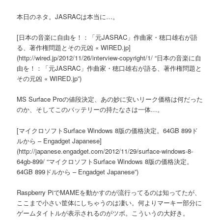
本日のネタ。JASRACは本当に…。
[日本の音楽に自由を！：「元JASRAC」作曲家・穂口雄右が語
る、著作権問題とその元凶 « WIRED.jp]
(http://wired.jp/2012/11/26/interview-copyright/1/ “日本の音楽に自
由を！：「元JASRAC」作曲家・穂口雄右が語る、著作権問題と
その元凶 « WIRED.jp”)
MS Surface Proの値段決定、あの妙に安いリーク価格は何だった
のか、そしてこのバッテリーの持たなさは一体…。
[マイクロソフトSurface Windows 8版の価格決定。64GB 899ド
ルから – Engadget Japanese]
(http://japanese.engadget.com/2012/11/29/surface-windows-8-
64gb-899/ “マイクロソフトSurface Windows 8版の価格決定。
64GB 899ドルから – Engadget Japanese”)
Raspberry PiでMAMEを動かすのが流行ってるのは知ってたが、
ここまで小さい筐体にしちゃうのは凄い。何よりマーキー部分に
ゲームタイトルが表示されるのがツボ。こういうの大好き。