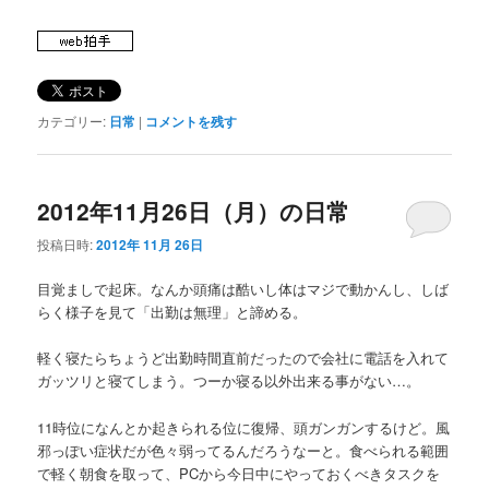
カテゴリー:
日常
|
コメントを残す
2012年11月26日（月）の日常
投稿日時:
2012年 11月 26日
目覚ましで起床。なんか頭痛は酷いし体はマジで動かんし、しば
らく様子を見て「出勤は無理」と諦める。
軽く寝たらちょうど出勤時間直前だったので会社に電話を入れて
ガッツリと寝てしまう。つーか寝る以外出来る事がない…。
11時位になんとか起きられる位に復帰、頭ガンガンするけど。風
邪っぽい症状だが色々弱ってるんだろうなーと。食べられる範囲
で軽く朝食を取って、PCから今日中にやっておくべきタスクを