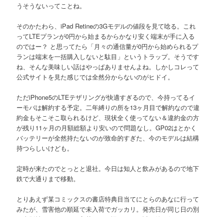
うそうないってことね。
そのかたわら、iPad Retineの3Gモデルの値段を見て唸る。これ
ってLTEプランが0円から始まるからかなり安く端末が手に入る
のではー？ と思ってたら「月々の通信量が0円から始められるプ
ランは端末を一括購入しないと駄目」というトラップ。そうです
ね、そんな美味しい話はやっぱありませんよね。しかしコレって
公式サイトを見た感じでは全然分からないのがヒドイ。
ただiPhone5のLTEテザリングが快適すぎるので、今持ってるイ
ーモバは解約する予定。二年縛りの所を13ヶ月目で解約なので違
約金もそこそこ取られるけど、現状全く使ってない＆違約金の方
が残り11ヶ月の月額総額より安いので問題なし。GP02はとかく
バッテリーが全然持たないのが致命的すぎた、今のモデルは結構
持つらしいけども。
定時が来たのでとっとと退社。今日は知人と飲みがあるので地下
鉄で大通りまで移動。
とりあえず某コミックスの書店特典目当てにとらのあなに行って
みたが、雪害他の順延で未入荷でガッカリ。発売日が同じ日の別