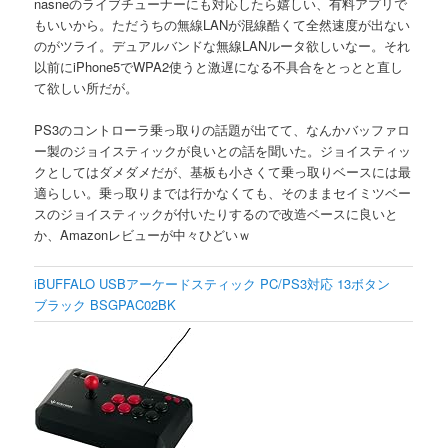
nasneのライブチューナーにも対応したら嬉しい、有料アプリで
もいいから。ただうちの無線LANが混線酷くて全然速度が出ない
のがツライ。デュアルバンドな無線LANルータ欲しいなー。それ
以前にiPhone5でWPA2使うと激遅になる不具合をとっとと直し
て欲しい所だが。
PS3のコントローラ乗っ取りの話題が出てて、なんかバッファロ
ー製のジョイスティックが良いとの話を聞いた。ジョイスティッ
クとしてはダメダメだが、基板も小さくて乗っ取りベースには最
適らしい。乗っ取りまでは行かなくても、そのままセイミツベー
スのジョイスティックが付いたりするので改造ベースに良いと
か、Amazonレビューが中々ひどいｗ
iBUFFALO USBアーケードスティック PC/PS3対応 13ボタン
ブラック BSGPAC02BK