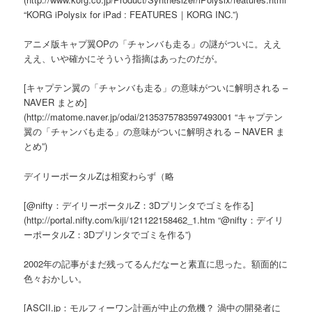
“KORG iPolysix for iPad : FEATURES｜KORG INC.”)
アニメ版キャプ翼OPの「チャンバも走る」の謎がついに。ええ
ええ、いや確かにそういう指摘はあったのだが。
[キャプテン翼の「チャンバも走る」の意味がついに解明される –
NAVER まとめ]
(http://matome.naver.jp/odai/2135375783597493001 “キャプテン
翼の「チャンバも走る」の意味がついに解明される – NAVER ま
とめ”)
デイリーポータルZは相変わらず（略
[@nifty：デイリーポータルZ：3Dプリンタでゴミを作る]
(http://portal.nifty.com/kiji/121122158462_1.htm “@nifty：デイリ
ーポータルZ：3Dプリンタでゴミを作る”)
2002年の記事がまだ残ってるんだなーと素直に思った。額面的に
色々おかしい。
[ASCII.jp：モルフィーワン計画が中止の危機？ 渦中の開発者に