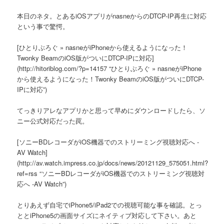
本日のネタ。とあるiOSアプリがnasneからのDTCP-IP再生に対応
という事で驚愕。
[ひとりぶろぐ » nasneがiPhoneから使えるようになった！
Twonky BeamのiOS版がついにDTCP-IPに対応]
(http://hitoriblog.com/?p=14157 “ひとりぶろぐ » nasneがiPhone
から使えるようになった！Twonky BeamのiOS版がついにDTCP-
IPに対応”)
てっきりアレなアプリかと思って早めにダウンロードしたら、ソ
ニー公式対応だった罠。
[ソニーBDレコーダがiOS機器でのストリーミング視聴対応へ -
AV Watch]
(http://av.watch.impress.co.jp/docs/news/20121129_575051.html?
ref=rss “ソニーBDレコーダがiOS機器でのストリーミング視聴対
応へ -AV Watch”)
とりあえず自宅でiPhone5/iPad2での視聴可能な事を確認。とっ
ととiPhone5の画面サイズにネイティブ対応して下さい。あと