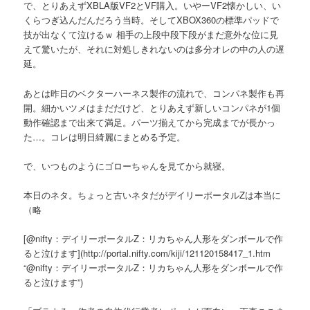
で、とりあえずXBLA版VF2とVF購入。いやーVF2懐かしい、い
くらつぎ込んだんだろう当時。そしてXBOX360の標準パッドで
技が出なくて泣けるｗ 相手の上段中段下段がまだ意外な位に見
えて驚いたが、それに対処しきれないのは多分オレの中の人の遅
延。
あとは昨日のベクターハーネス製作の流れで、コンパネ製作も再
開。細かいツメはまだだけど、とりあえず新しいコンパネが1個
動作確認まで出来て満足。パーツ揃えてから完成までが長かっ
た…。コレは明日綺麗にまとめる予定。
で、いつものようにゴローちゃんを見てから就寝。
本日のネタ。ちょっと古いネタだがデイリーポータルZは本当に
（略
[@nifty：デイリーポータルZ：リカちゃん人形をダンボールで作
ると泣けます](http://portal.nifty.com/kiji/121120158417_1.htm
“@nifty：デイリーポータルZ：リカちゃん人形をダンボールで作
ると泣けます”)