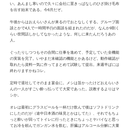
い。あんまし寒いので久々に会社に置きっぱなしのひざ掛け毛布
を出す始末である。今6月だぞ。
午後からはおえらいさんが来るのでおとなしくする。グループ面
談とかで4人で一時間半(!)の面談を組まれたのだが、なんか9割く
らい世間話しかしてなかったような。何しに来たんだろうあの
人。
ぐったりしつつもその合間に仕事を進めて、予定していた全機能
の実装を完了。いやまだ未確認の機能とかあるけど。動作確認が
取れたら資料一気に作ってまとめて試験して提出。来週半ばには
終わりますかねコレ。
定時で退社してそのまま宴会に。メシは旨かったけどおえらいさ
んの一人がすごい酔っ払ってて大変であった。説教するよりはマ
シか。
オレは最初にグラスビールを一杯だけ飲んで後はソフトドリンク
にしたのだが（途中日本酒の味見とかはしてた）、それでもちょ
っと酔いが回ってトイレに行ったときにちょっとヤバイなと思っ
てお冷を頼んでガンガン水を飲む。肝臓はアルコール分解に大量