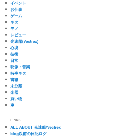
イベント
お仕事
ゲーム
ネタ
モノ
レビュー
光速船(Vectrex)
心境
技術
日常
映像・音楽
時事ネタ
書籍
未分類
楽器
買い物
車
LINKS
ALL ABOUT 光速船/Vectrex
blog以前の日記ログ