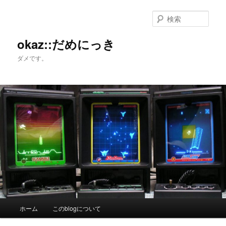
メ
サ
イ
ブ
検
ン
コ
索
コ
ン
okaz::だめにっき
ン
テ
ダメです。
テ
ン
ン
ツ
ツ
へ
へ
移
移
動
動
メ
ホーム
このblogについて
イ
ン