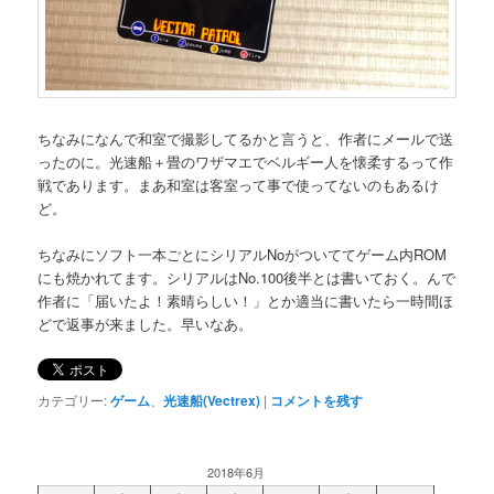
ちなみになんで和室で撮影してるかと言うと、作者にメールで送
ったのに。光速船＋畳のワザマエでベルギー人を懐柔するって作
戦であります。まあ和室は客室って事で使ってないのもあるけ
ど。
ちなみにソフト一本ごとにシリアルNoがついててゲーム内ROM
にも焼かれてます。シリアルはNo.100後半とは書いておく。んで
作者に「届いたよ！素晴らしい！」とか適当に書いたら一時間ほ
どで返事が来ました。早いなあ。
カテゴリー:
ゲーム
、
光速船(Vectrex)
|
コメントを残す
2018年6月