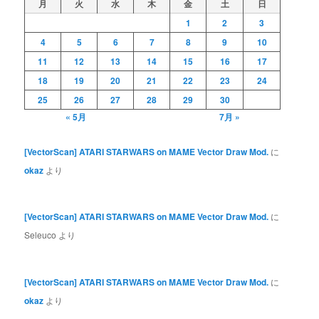
月
火
水
木
金
土
日
1
2
3
4
5
6
7
8
9
10
11
12
13
14
15
16
17
18
19
20
21
22
23
24
25
26
27
28
29
30
« 5月
7月 »
[VectorScan] ATARI STARWARS on MAME Vector Draw Mod.
に
okaz
より
[VectorScan] ATARI STARWARS on MAME Vector Draw Mod.
に
Seleuco
より
[VectorScan] ATARI STARWARS on MAME Vector Draw Mod.
に
okaz
より