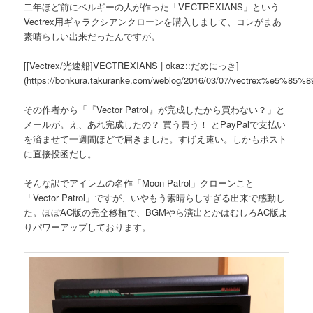
二年ほど前にベルギーの人が作った「VECTREXIANS」という
Vectrex用ギャラクシアンクローンを購入しまして、コレがまあ
素晴らしい出来だったんですが。
[[Vectrex/光速船]VECTREXIANS | okaz::だめにっき]
(https://bonkura.takuranke.com/weblog/2016/03/07/vectrex%e5%8
その作者から「『Vector Patrol』が完成したから買わない？」と
メールが。え、あれ完成したの？ 買う買う！ とPayPalで支払い
を済ませて一週間ほどで届きました。すげえ速い。しかもポスト
に直接投函だし。
そんな訳でアイレムの名作「Moon Patrol」クローンこと
「Vector Patrol」ですが、いやもう素晴らしすぎる出来で感動し
た。ほぼAC版の完全移植で、BGMやら演出とかはむしろAC版よ
りパワーアップしております。