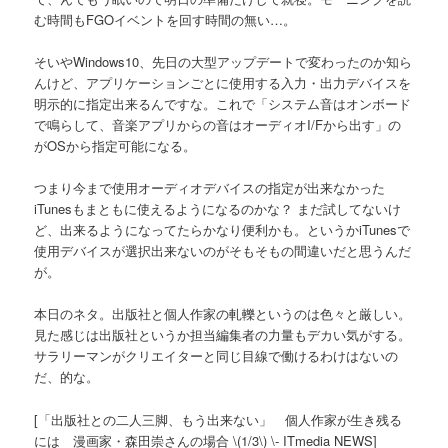
む時間もFGOイベントを回す時間の無い…。
そいやWindows10、先日の大型アップデートで変わったのか知ら
んけど、アプリケーションごとに使用する入力・出力デバイスを
明示的に指定出来るんですな。これで「システム音はオンボード
で鳴らして、音楽アプリからの音はオーディオI/Fから出す」の
がOSから指定可能になる。
つまり今まで使用オーディオデバイスの指定が出来なかった
iTunesもまともに使えるようになるのかな？ まだ試してないけ
ど、出来るようになってたらかなり便利かも。というかiTunesで
使用デバイスが選択出来ないのがそもそもの間違いだと思うんだ
が。
本日のネタ。出版社と個人作家の軋轢というのは色々と厳しい。
見た感じは出版社というか担当編集者の力量もデカい気がする。
サラリーマンがクリエイターと同じ目線で働けるわけはないの
だ、的な。
[「出版社との二人三脚、もう出来ない」 個人作家が生き残る
には 漫画家・森田崇さんの場合 \(1/3\) \- ITmedia NEWS]