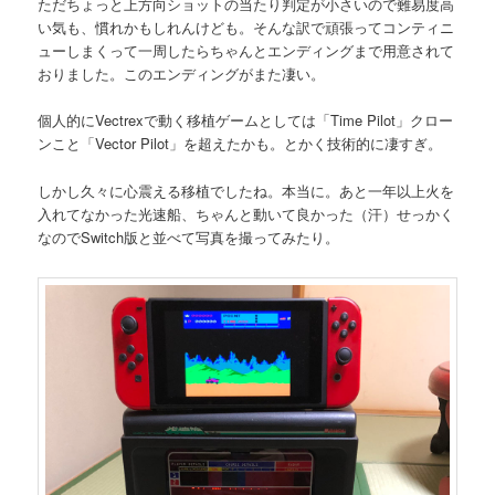
ただちょっと上方向ショットの当たり判定が小さいので難易度高
い気も、慣れかもしれんけども。そんな訳で頑張ってコンティニ
ューしまくって一周したらちゃんとエンディングまで用意されて
おりました。このエンディングがまた凄い。
個人的にVectrexで動く移植ゲームとしては「Time Pilot」クロー
ンこと「Vector Pilot」を超えたかも。とかく技術的に凄すぎ。
しかし久々に心震える移植でしたね。本当に。あと一年以上火を
入れてなかった光速船、ちゃんと動いて良かった（汗）せっかく
なのでSwitch版と並べて写真を撮ってみたり。