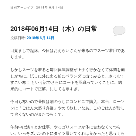
メ
日別アーカイブ:
2018年 6月 14日
ニ
ュ
ー
2018年06月14日（木）の日常
投稿日時:
2018年 6月 14日
目覚ましで起床。今日はおえらいさんが来るのでスーツ着用であ
ります。
しかしスーツを着ると毎回体温調整が上手く行かなくて体調を崩
しがちに。試しに外に出る前にベランダに出てみると…さっむ！
すごい寒！ という訳でさらにコートを羽織っていくことに。結
果的にコートで正解。にしても寒すぎ。
今日も寒いので昼飯は朝のうちにコンビニで購入。本当、ローソ
ンは「ごはん大盛り弁当」やめて欲しいなあ。このごはんが対し
て旨くないのがまたつらくて。
午前中は淡々とお仕事。やっぱりスーツが体に合わなくてつら
い。いっそズボンの下にタイツ履いてくれば良かったと思うくら