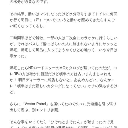
の水分が必要なのです。
その結果、酔いはマシになったけど水分取りすぎてトイレに何回
か行く羽目に（汗） ついでにいうと酔いが醒めてきたらすんご
い眠くなってくるし。
二時間半ほどで解散。一部の人は二次会にカラオケに行くらしい
が、それはパスして酔っぱらいの人に絡まれないようにサクッと
帰宅。帰宅して風呂に入ってようやくひと心地つく、いや今日は
寒かった。
帰宅したらNDロードスターのMCカタログが届いてたのだが、コ
レRFの方は確かに新型だけど幌車の方は古いまんまじゃねえ
か！ 明日ディーラーに報告しないと。ああめんどい。なんかコ
レ「幌車はまだ新しいカタログになってない」オチの気もするけ
ど。
さらに「Vector Patrol」も届いてたので久々に光速船を引っ張り
出して遊ぶ。別エントリ参照。
そんな事をやってたら「ひそねとまそたん」が始まったので見
て、んでもう眠いので明日の準備だけして就寝。モーニングを読