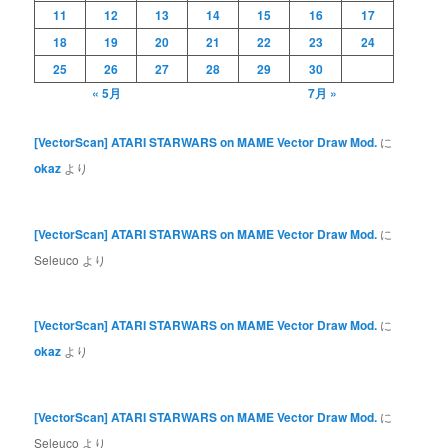
11
12
13
14
15
16
17
18
19
20
21
22
23
24
25
26
27
28
29
30
« 5月
7月 »
[VectorScan] ATARI STARWARS on MAME Vector Draw Mod.
に
okaz
より
[VectorScan] ATARI STARWARS on MAME Vector Draw Mod.
に
Seleuco
より
[VectorScan] ATARI STARWARS on MAME Vector Draw Mod.
に
okaz
より
[VectorScan] ATARI STARWARS on MAME Vector Draw Mod.
に
Seleuco
より