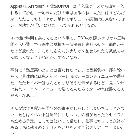
Apple純正AirPodsだと電源ON/OFFは「充電ケースから出す・入
れる」で済む。一応高いだけの事はあるのね、見た目はうどんだ
が。ただこっちもイヤホン単体でボリューム調整は出来ないっぽ
い。解決策が「Siriに頼む」ってそれもどうなの。
その後は時間も余ってるという事で、FGOの剣豪シナリオを三時
間くらい通しで（途中金林檎を一個消費）終わらせた。面白かっ
たけど疲れた…。しかしあんなシナリオを見せられたら武蔵ちゃ
ん欲しくなるじゃねえか、ずるいなあ。
事前に「難度高いよ」とは言われたけど、七番勝負の一部を除い
たら（具体的には鬼とセイバー）ほぼノーコンティニューで通せ
た。ただセイバーはなんとかなりそうな気がするけど、鬼コンビ
はあれノーコンティニューで勝てるんだろうか、やれば勝てるん
だろうなあ…。
そんな訳で月曜から予想外の夜更かしをしてしまいちょっときつ
い。あとはイベントは適当に回しつつ、余裕があったらセイラム
も進める予定。こっちは短いって話だし。仕事にちょっと余裕が
あるうちに残りのシナリオをとりあえず全部クリアしてしまいた
い。