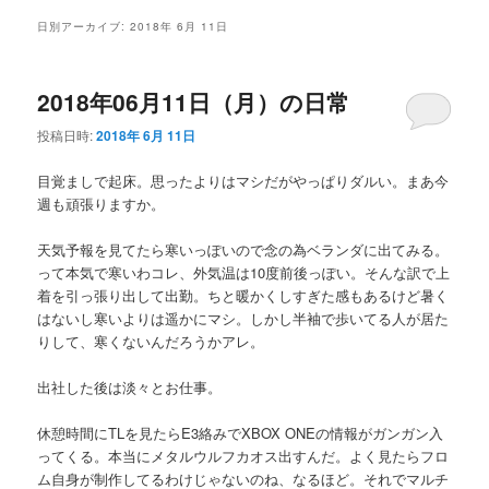
メ
日別アーカイブ:
2018年 6月 11日
ニ
ュ
ー
2018年06月11日（月）の日常
投稿日時:
2018年 6月 11日
目覚ましで起床。思ったよりはマシだがやっぱりダルい。まあ今
週も頑張りますか。
天気予報を見てたら寒いっぽいので念の為ベランダに出てみる。
って本気で寒いわコレ、外気温は10度前後っぽい。そんな訳で上
着を引っ張り出して出勤。ちと暖かくしすぎた感もあるけど暑く
はないし寒いよりは遥かにマシ。しかし半袖で歩いてる人が居た
りして、寒くないんだろうかアレ。
出社した後は淡々とお仕事。
休憩時間にTLを見たらE3絡みでXBOX ONEの情報がガンガン入
ってくる。本当にメタルウルフカオス出すんだ。よく見たらフロ
ム自身が制作してるわけじゃないのね、なるほど。それでマルチ