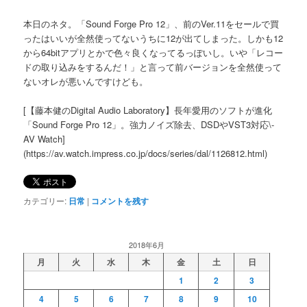
本日のネタ。「Sound Forge Pro 12」、前のVer.11をセールで買
ったはいいが全然使ってないうちに12が出てしまった。しかも12
から64bitアプリとかで色々良くなってるっぽいし。いや「レコー
ドの取り込みをするんだ！」と言って前バージョンを全然使って
ないオレが悪いんですけども。
[【藤本健のDigital Audio Laboratory】長年愛用のソフトが進化
「Sound Forge Pro 12」。強力ノイズ除去、DSDやVST3対応\-
AV Watch]
(https://av.watch.impress.co.jp/docs/series/dal/1126812.html)
カテゴリー:
日常
|
コメントを残す
2018年6月
月
火
水
木
金
土
日
1
2
3
4
5
6
7
8
9
10