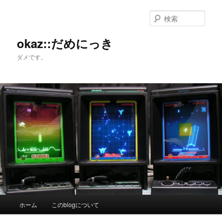
メ
サ
イ
ブ
検
ン
コ
索
コ
ン
okaz::だめにっき
ン
テ
ダメです。
テ
ン
ン
ツ
ツ
へ
へ
移
移
動
動
メ
ホーム
このblogについて
イ
ン