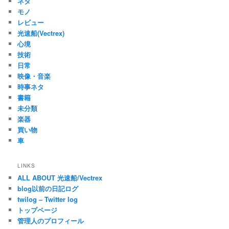
ネタ
モノ
レビュー
光速船(Vectrex)
心境
技術
日常
映像・音楽
時事ネタ
書籍
未分類
楽器
買い物
車
LINKS
ALL ABOUT 光速船/Vectrex
blog以前の日記ログ
twilog – Twitter log
トップページ
管理人のプロフィール