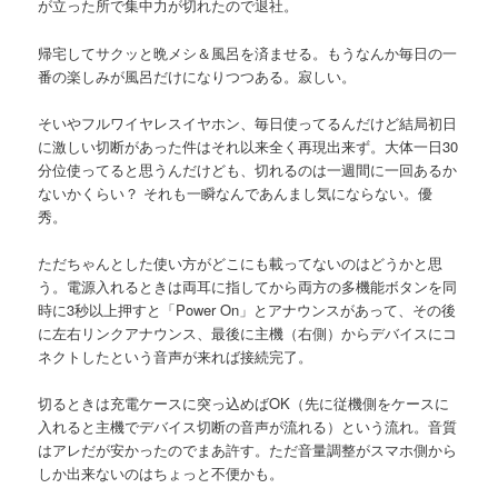
が立った所で集中力が切れたので退社。
帰宅してサクッと晩メシ＆風呂を済ませる。もうなんか毎日の一
番の楽しみが風呂だけになりつつある。寂しい。
そいやフルワイヤレスイヤホン、毎日使ってるんだけど結局初日
に激しい切断があった件はそれ以来全く再現出来ず。大体一日30
分位使ってると思うんだけども、切れるのは一週間に一回あるか
ないかくらい？ それも一瞬なんであんまし気にならない。優
秀。
ただちゃんとした使い方がどこにも載ってないのはどうかと思
う。電源入れるときは両耳に指してから両方の多機能ボタンを同
時に3秒以上押すと「Power On」とアナウンスがあって、その後
に左右リンクアナウンス、最後に主機（右側）からデバイスにコ
ネクトしたという音声が来れば接続完了。
切るときは充電ケースに突っ込めばOK（先に従機側をケースに
入れると主機でデバイス切断の音声が流れる）という流れ。音質
はアレだが安かったのでまあ許す。ただ音量調整がスマホ側から
しか出来ないのはちょっと不便かも。