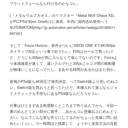
プラットフォームなら行けるのかなコレ。
[『メタルウルフカオス』のリマスター『Metal Wolf Chaos XD』
がPC/PS4/Xbox One向けに発表、年内に国内含め発売へ \|
AUTOMATON](http://jp.automaton.am/articles/newsjp/20180611-
69742/)
そして「Forza Horizon」新作がついにXBOX ONE Xで4K/60fps
ネイティブ対応という事でめでたい。FH3はセールで買ったけ
ど、どうにも30fpsが気に入らなくて遊んでないのです。Forzaよ
り体感速度が速くて、速いクルマだと30fpsじゃコマ間の移動量
が物凄いことになってたし。まあやる時間があるかはまた別か。
斑鳩のPS4版も4K対応で発売決定。ってSwitch版より安いのねコ
レ。Switch版を買おうと思ってたけど、本腰入れて遊ぶならジョ
イスティックも手持ちにあるPS4版なんだろうかコレ。
仕事はひとまずある程度動くところまで作り込んでから、今回一
番のめんどくさい部分に着手。…あかんコレ想像以上にめんどく
さい。なんでこんな変な作りにしてるのかちょっと先輩に問い詰
めたいくらい。小一時間ほど残業して、ようやく改造方法の目処