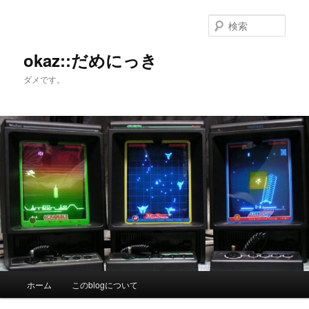
メ
サ
イ
ブ
検
ン
コ
索
コ
ン
okaz::だめにっき
ン
テ
ダメです。
テ
ン
ン
ツ
ツ
へ
へ
移
移
動
動
メ
ホーム
このblogについて
イ
ン