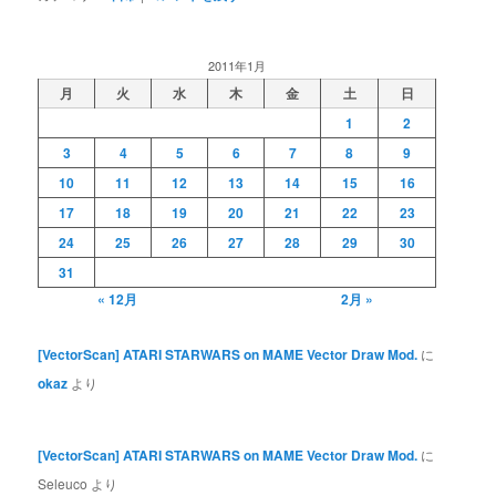
2011年1月
月
火
水
木
金
土
日
1
2
3
4
5
6
7
8
9
10
11
12
13
14
15
16
17
18
19
20
21
22
23
24
25
26
27
28
29
30
31
« 12月
2月 »
[VectorScan] ATARI STARWARS on MAME Vector Draw Mod.
に
okaz
より
[VectorScan] ATARI STARWARS on MAME Vector Draw Mod.
に
Seleuco
より