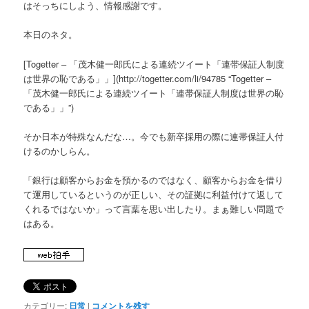
はそっちにしよう、情報感謝です。
本日のネタ。
[Togetter – 「茂木健一郎氏による連続ツイート「連帯保証人制度
は世界の恥である」」](http://togetter.com/li/94785 “Togetter –
「茂木健一郎氏による連続ツイート「連帯保証人制度は世界の恥
である」」”)
そか日本が特殊なんだな…。今でも新卒採用の際に連帯保証人付
けるのかしらん。
「銀行は顧客からお金を預かるのではなく、顧客からお金を借り
て運用しているというのが正しい、その証拠に利益付けて返して
くれるではないか」って言葉を思い出したり。まぁ難しい問題で
はある。
カテゴリー:
日常
|
コメントを残す