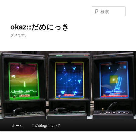
メ
サ
イ
ブ
検
ン
コ
索
コ
ン
okaz::だめにっき
ン
テ
ダメです。
テ
ン
ン
ツ
ツ
へ
へ
移
移
動
動
メ
ホーム
このblogについて
イ
ン