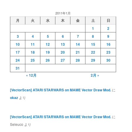
2011年1月
月
火
水
木
金
土
日
1
2
3
4
5
6
7
8
9
10
11
12
13
14
15
16
17
18
19
20
21
22
23
24
25
26
27
28
29
30
31
« 12月
2月 »
[VectorScan] ATARI STARWARS on MAME Vector Draw Mod.
に
okaz
より
[VectorScan] ATARI STARWARS on MAME Vector Draw Mod.
に
Seleuco
より