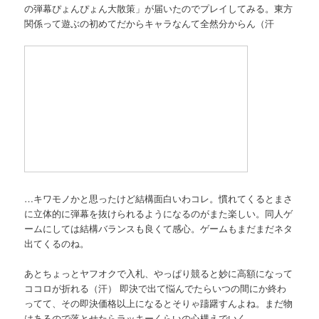
の弾幕ぴょんぴょん大散策」が届いたのでプレイしてみる。東方
関係って遊ぶの初めてだからキャラなんて全然分からん（汗
…キワモノかと思ったけど結構面白いわコレ。慣れてくるとまさ
に立体的に弾幕を抜けられるようになるのがまた楽しい。同人ゲ
ームにしては結構バランスも良くて感心。ゲームもまだまだネタ
出てくるのね。
あとちょっとヤフオクで入札、やっぱり競ると妙に高額になって
ココロが折れる（汗） 即決で出て悩んでたらいつの間にか終わ
ってて、その即決価格以上になるとそりゃ躊躇すんよね。まだ物
はあるので落とせたらラッキーくらいの心構えでいく。