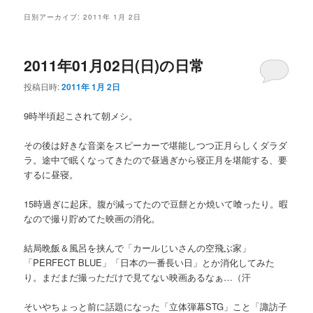
メ
日別アーカイブ:
2011年 1月 2日
ニ
ュ
ー
2011年01月02日(日)の日常
投稿日時:
2011年 1月 2日
9時半頃起こされて朝メシ。
その後は好きな音楽をスピーカーで堪能しつつ正月らしくダラダ
ラ。途中で眠くなってきたので昼過ぎから寝正月を堪能する、要
するに昼寝。
15時過ぎに起床。腹が減ってたので豆餅とか焼いて喰ったり。暇
なので撮り貯めてた映画の消化。
結局晩飯＆風呂を挟んで「カールじいさんの空飛ぶ家」
「PERFECT BLUE」「日本の一番長い日」とか消化してみた
り。まだまだ撮っただけで見てない映画あるなぁ…（汗
そいやちょっと前に話題になった「立体弾幕STG」こと「諏訪子