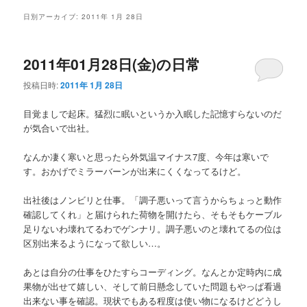
メ
日別アーカイブ:
2011年 1月 28日
ニ
ュ
ー
2011年01月28日(金)の日常
投稿日時:
2011年 1月 28日
目覚ましで起床。猛烈に眠いというか入眠した記憶すらないのだ
が気合いで出社。
なんか凄く寒いと思ったら外気温マイナス7度、今年は寒いで
す。おかげでミラーバーンが出来にくくなってるけど。
出社後はノンビリと仕事。「調子悪いって言うからちょっと動作
確認してくれ」と届けられた荷物を開けたら、そもそもケーブル
足りないわ壊れてるわでゲンナリ。調子悪いのと壊れてるの位は
区別出来るようになって欲しい…。
あとは自分の仕事をひたすらコーディング。なんとか定時内に成
果物が出せて嬉しい、そして前日懸念していた問題もやっぱ看過
出来ない事を確認。現状でもある程度は使い物になるけどどうし