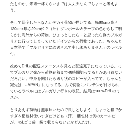
たものか、来週一杯くらいまでは大丈夫なんでちょっと考えよ
う。
そして帰宅したらなんかデカイ荷物が届いてる、幅60cmx高さ
120cmx厚さ20cm位？（汗）ダンボール＆テープの色からして明
らかに海外からの荷物。ひょっとしたら…と思ったら例のブルガ
リアに行ってしまっていたドイツからの荷物であった。ちゃんと
日本語で「ブルガリアに誤送されて申し訳ありません」のラベル
付。
改めてDHLの配送ステータスを見ると配達完了になっている。っ
てブルガリア発から荷物到着まで48時間切ってるとかあり得ない
だろおい。中身を開けたら送り状のコピーが入ってて、ちゃんと
宛先は「JAPAN」になってる。んで荷物にバッテンが付けられ
ているラベルにはブルガリア行きの表記。結局は100%DHLのミ
スか。
とりあえず荷物は無事届いたので良しとしよう。ちょっと箱でか
すぎ＆梱包材使いすぎだけども（汗） 梱包材は例のカールだ
が、45Lゴミ袋一袋で収まらないとかどんだけ。