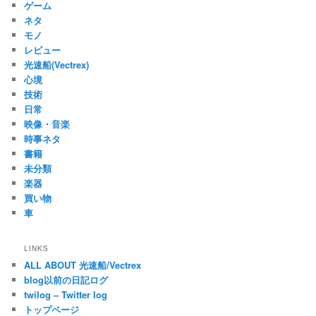
ゲーム
ネタ
モノ
レビュー
光速船(Vectrex)
心境
技術
日常
映像・音楽
時事ネタ
書籍
未分類
楽器
買い物
車
LINKS
ALL ABOUT 光速船/Vectrex
blog以前の日記ログ
twilog – Twitter log
トップページ