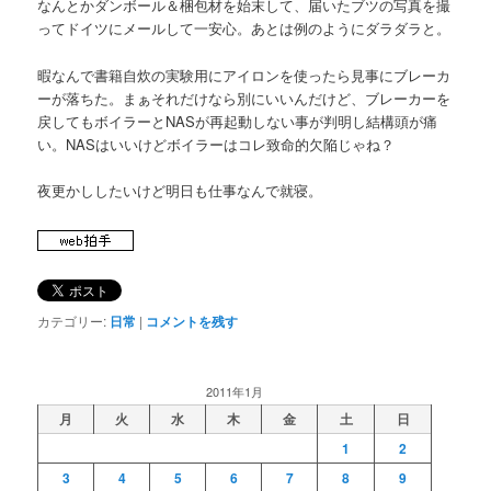
なんとかダンボール＆梱包材を始末して、届いたブツの写真を撮
ってドイツにメールして一安心。あとは例のようにダラダラと。
暇なんで書籍自炊の実験用にアイロンを使ったら見事にブレーカ
ーが落ちた。まぁそれだけなら別にいいんだけど、ブレーカーを
戻してもボイラーとNASが再起動しない事が判明し結構頭が痛
い。NASはいいけどボイラーはコレ致命的欠陥じゃね？
夜更かししたいけど明日も仕事なんで就寝。
カテゴリー:
日常
|
コメントを残す
2011年1月
月
火
水
木
金
土
日
1
2
3
4
5
6
7
8
9