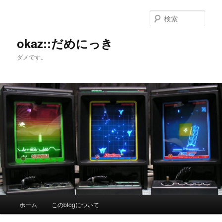
メ
サ
イ
ブ
検
ン
コ
索
コ
ン
okaz::だめにっき
ン
テ
ダメです。
テ
ン
ン
ツ
ツ
へ
へ
移
移
動
動
メ
ホーム
このblogについて
イ
ン