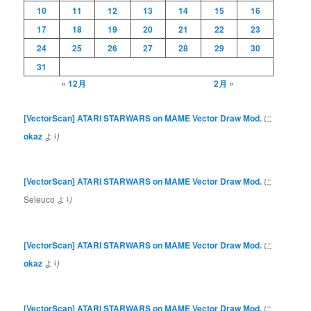
10
11
12
13
14
15
16
17
18
19
20
21
22
23
24
25
26
27
28
29
30
31
« 12月
2月 »
[VectorScan] ATARI STARWARS on MAME Vector Draw Mod.
に
okaz
より
[VectorScan] ATARI STARWARS on MAME Vector Draw Mod.
に
Seleuco
より
[VectorScan] ATARI STARWARS on MAME Vector Draw Mod.
に
okaz
より
[VectorScan] ATARI STARWARS on MAME Vector Draw Mod.
に