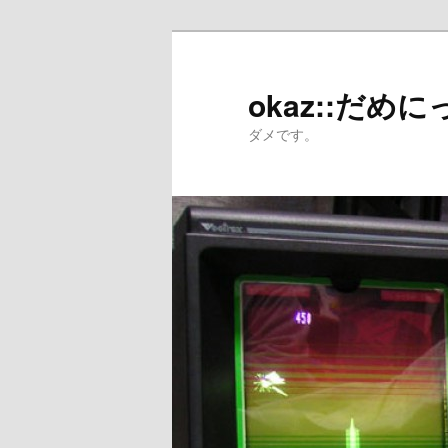
メ
サ
イ
ブ
ン
コ
okaz::だめに
コ
ン
ダメです。
ン
テ
テ
ン
ン
ツ
ツ
へ
へ
移
移
動
動