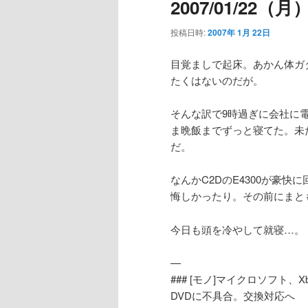
2007/01/22（
投稿日時:
2007年 1月 22日
目覚ましで起床。あかん体ガ
たくはないのだが。
そんな訳で9時過ぎに会社に
ま晩飯までずっと寝てた。未
だ。
なんかC2DのE4300が豪快
悔しかったり。その前にまと
今日も頭を冷やして就寝…。
—
### [モノ]マイクロソフト、Xb
DVDに不具合。交換対応へ