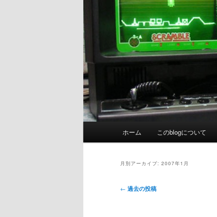
メ
ホーム
このblogについて
イ
ン
メ
月別アーカイブ:
2007年1月
ニ
ュ
投
←
過去の投稿
ー
稿
ナ