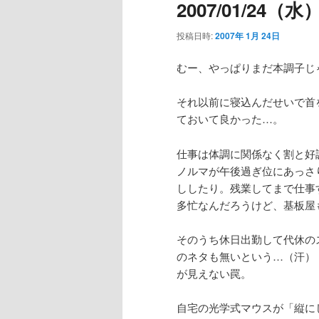
2007/01/24（
ビ
ゲ
投稿日時:
2007年 1月 24日
ー
シ
むー、やっぱりまだ本調子じ
ョ
ン
それ以前に寝込んだせいで首
ておいて良かった…。
仕事は体調に関係なく割と好
ノルマが午後過ぎ位にあっさ
ししたり。残業してまで仕事
多忙なんだろうけど、基板屋
そのうち休日出勤して代休の
のネタも無いという…（汗）
が見えない罠。
自宅の光学式マウスが「縦に