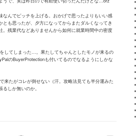
ようで、実は昨日ので有給使い切ったんだけどな…orz
味なんでピッチを上げる。おかげで思ったよりもいい感
かとも思ったが、夕方になってからまたダルくなってき
社。残業代などありませんから如何に就業時間中の密度
い物をしてしまった…。果たしてちゃんとしたモノが来るの
lのBuyerProtectionも付いてるのでなるようにしかな
まで来たがコレが倒せない（汗。攻略法見ても半分運みた
張るしか無いのか。