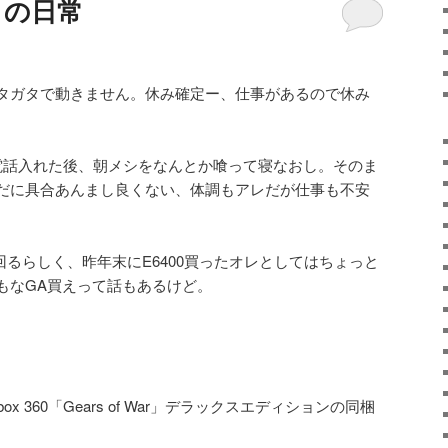
月）の日常
タガタで動きません。休み確定ー、仕事があるので休み
電話入れた後、朝メシをなんとか喰って寝なおし。そのま
だに具合あんまし良くない、体調もアレだが仕事も不安
に回るらしく、昨年末にE6400買ったオレとしてはちょっと
もなGA買えって話もあるけど。
ox 360「Gears of War」デラックスエディションの同梱