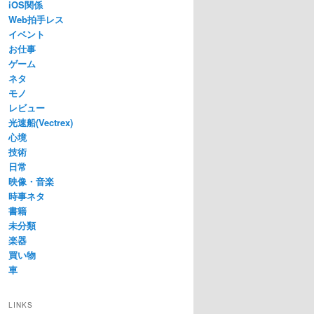
iOS関係
Web拍手レス
イベント
お仕事
ゲーム
ネタ
モノ
レビュー
光速船(Vectrex)
心境
技術
日常
映像・音楽
時事ネタ
書籍
未分類
楽器
買い物
車
LINKS