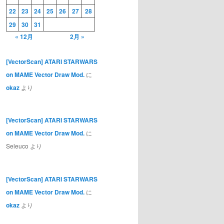
22
23
24
25
26
27
28
29
30
31
« 12月
2月 »
[VectorScan] ATARI STARWARS
on MAME Vector Draw Mod.
に
okaz
より
[VectorScan] ATARI STARWARS
on MAME Vector Draw Mod.
に
Seleuco
より
[VectorScan] ATARI STARWARS
on MAME Vector Draw Mod.
に
okaz
より