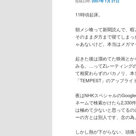
投稿日時:
2007年 1月 21日
11時頃起床。
朝メシ喰って新聞読んで、暇
そのまま夕方まで寝てしまっ
ゃあないけど。本当はメガマ
起きた後は溜めてた映画とか
みる。…ってZレーティング
て相変わらずのバカノリ、本
「TEMPEST」のアップラ
夜はNHKスペシャルのGoo
ネームで検索かけたら2,33
は極めて少ないと思ってるの
ーの方とは別人です、念の為
しかし熱が下がらない、頭痛