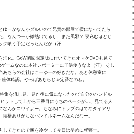
とゆーかなんかダルいので兄貴の部屋で横になってたら
た。なんつーか微熱出てるし、また風邪？ 寝込むほどじ
ック喰う予定だったんだが（汗
を消化。GoW初回限定版に付いてきたオマケDVDも見て
のゲームなのに本社レポーターに子供使うなよ（汗） そし
当あちらの会社はこーゆーの好きだな。あと休憩室に
イト筐体確認。やっぱあちらじゃ定番なのね。
gle特集を流し見。見た後に気になったので自分のハンドル
0件ヒットして上から三番目にうちのページが…、見てる人
になんかコワイよー。ちなみにトップのはてなダイアリ
。結構ありがちなハンドルネームなんだなー。
もしてきたので頭を冷やして今日は早めに就寝ー。