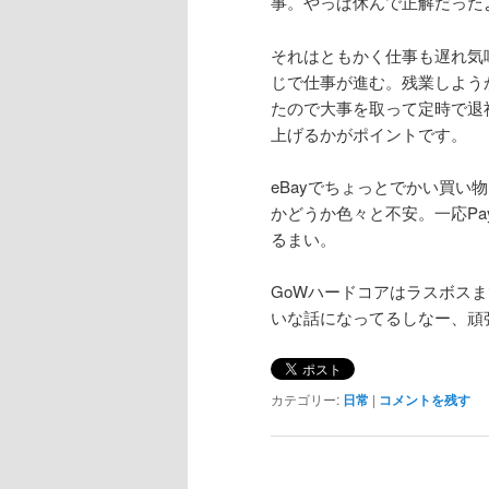
事。やっぱ休んで正解だった
それはともかく仕事も遅れ気
じで仕事が進む。残業しよう
たので大事を取って定時で退
上げるかがポイントです。
eBayでちょっとでかい買
かどうか色々と不安。一応PayPa
るまい。
GoWハードコアはラスボス
いな話になってるしなー、頑
カテゴリー:
日常
|
コメントを残す