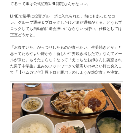
てるって事は公式短縮URL認定なんかなコレ。
LINEで勝手に投資グループに入れられた、前にもあったなコ
レ。グループ通報＆ブロックしたけどまだ通知がくる。どうもブ
ロックしても自動的に退会扱いにならないっぽい。仕様としては
正直どうかと。
「お腹すいた、がっつりしたものが食べたい、生姜焼きとか」と
思ってたらやよい軒から「新しい生姜焼き出したで」なんてメー
ルが来た。もうたまらなくなって「えっちなお姉さんに誘惑され
た男子中学生」並みのフットワークで最寄りのやよい軒に突入し
て「【ハムカツ付】豚トロと豚バラのしょうが焼定食」を注文。