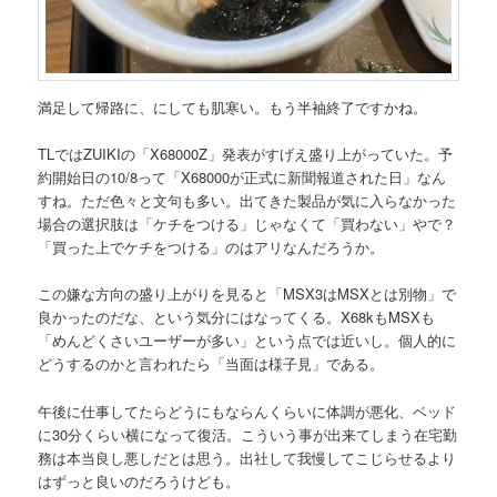
満足して帰路に、にしても肌寒い。もう半袖終了ですかね。
TLではZUIKIの「X68000Z」発表がすげえ盛り上がっていた。予
約開始日の10/8って「X68000が正式に新聞報道された日」なん
すね。ただ色々と文句も多い。出てきた製品が気に入らなかった
場合の選択肢は「ケチをつける」じゃなくて「買わない」やで？
「買った上でケチをつける」のはアリなんだろうか。
この嫌な方向の盛り上がりを見ると「MSX3はMSXとは別物」で
良かったのだな、という気分にはなってくる。X68kもMSXも
「めんどくさいユーザーが多い」という点では近いし。個人的に
どうするのかと言われたら「当面は様子見」である。
午後に仕事してたらどうにもならんくらいに体調が悪化、ベッド
に30分くらい横になって復活。こういう事が出来てしまう在宅勤
務は本当良し悪しだとは思う。出社して我慢してこじらせるより
はずっと良いのだろうけども。