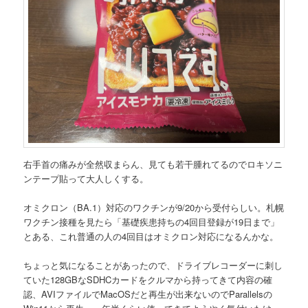
右手首の痛みが全然収まらん、見ても若干腫れてるのでロキソニ
ンテープ貼って大人しくする。
オミクロン（BA.1）対応のワクチンが9/20から受付らしい。札幌
ワクチン接種を見たら「基礎疾患持ちの4回目登録が19日まで」
とある、これ普通の人の4回目はオミクロン対応になるんかな。
ちょっと気になることがあったので、ドライブレコーダーに刺し
ていた128GBなSDHCカードをクルマから持ってきて内容の確
認、AVIファイルでMacOSだと再生が出来ないのでParallelsの