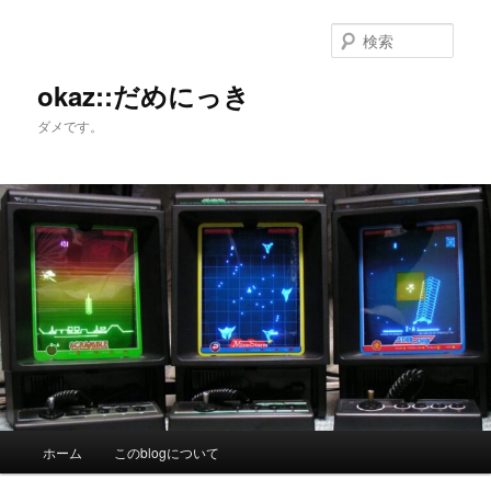
メ
サ
イ
ブ
検
ン
コ
索
コ
ン
okaz::だめにっき
ン
テ
ダメです。
テ
ン
ン
ツ
ツ
へ
へ
移
移
動
動
メ
ホーム
このblogについて
イ
ン