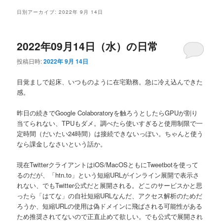
メ
日別アーカイブ:
2022年 9月 14日
ニ
ュ
ー
2022年09月14日（水）の日常
投稿日時:
2022年 9月 14日
目覚ましで起床、いつものように在宅勤務。急に冷え込んできた
感。
昨日の続きでGoogle Colaboratoryを触ろうとしたらGPUが割り
当てられない、TPUもダメ。調べたら使いすぎると使用制限で一
定時間（だいたい24時間）は接続できないっぽい。ちゃんと使う
なら課金しなさいという話か。
現在TwitterクライアントはiOS/MacOSともにTweetbotを使って
るのだが、「htn.to」という短縮URLがインライン展開で表示さ
れない、でもTwitter公式だと展開される。どこのサービスかと思
ったら「はてな」の自社短縮URLなんだ、アクセス解析のためだ
ろうか、短縮URLの使用は偽ドメインに飛ばされる可能性がある
ため推奨されてないので正直止めて欲しい。でも公式で展開され