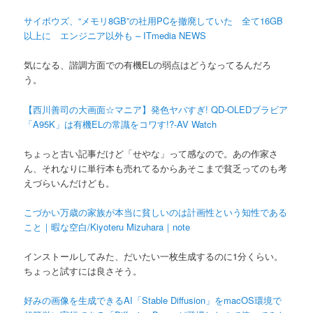
サイボウズ、“メモリ8GB”の社用PCを撤廃していた 全て16GB
以上に エンジニア以外も – ITmedia NEWS
気になる、諧調方面での有機ELの弱点はどうなってるんだろ
う。
【西川善司の大画面☆マニア】発色ヤバすぎ! QD-OLEDブラビア
「A95K」は有機ELの常識をコワす!?-AV Watch
ちょっと古い記事だけど「せやな」って感なので。あの作家さ
ん、それなりに単行本も売れてるからあそこまで貧乏ってのも考
えづらいんだけども。
こづかい万歳の家族が本当に貧しいのは計画性という知性である
こと｜暇な空白/Kiyoteru Mizuhara｜note
インストールしてみた、だいたい一枚生成するのに1分くらい。
ちょっと試すには良さそう。
好みの画像を生成できるAI「Stable Diffusion」をmacOS環境で