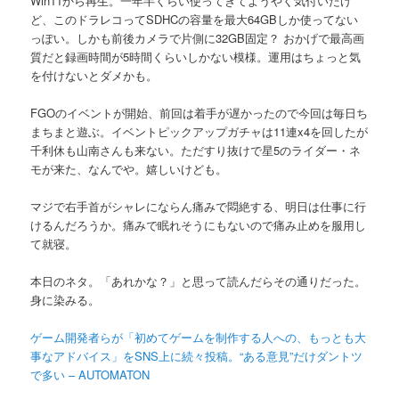
Win11から再生。一年半くらい使ってきてようやく気付いたけ
ど、このドラレコってSDHCの容量を最大64GBしか使ってない
っぽい。しかも前後カメラで片側に32GB固定？ おかげで最高画
質だと録画時間が5時間くらいしかない模様。運用はちょっと気
を付けないとダメかも。
FGOのイベントが開始、前回は着手が遅かったので今回は毎日ち
まちまと遊ぶ。イベントピックアップガチャは11連x4を回したが
千利休も山南さんも来ない。ただすり抜けで星5のライダー・ネ
モが来た、なんでや。嬉しいけども。
マジで右手首がシャレにならん痛みで悶絶する、明日は仕事に行
けるんだろうか。痛みで眠れそうにもないので痛み止めを服用し
て就寝。
本日のネタ。「あれかな？」と思って読んだらその通りだった。
身に染みる。
ゲーム開発者らが「初めてゲームを制作する人への、もっとも大
事なアドバイス」をSNS上に続々投稿。“ある意見”だけダントツ
で多い – AUTOMATON