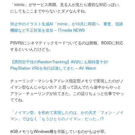
「mimic」がサービス再開。見る人が見たら適切な対応っぽい、
にしてもここまでやらないとダメなんすね。
停止中のイラスト生成AI「mimic」が10月に再開へ 審査、追跡
機能など不正対策を追加 – ITmedia NEWS
PSVR2にシネマティックモードついてるのは朗報、BD3Dに対応
するといいんだけども。
【西田宗千佳のRandomTracking】AV的にも期待度十分!
PlayStation VR2を先行試遊してきた – AV Watch
チューリング・マシンをアドレス指定型メモリで実現したのがノ
イマン型なんじゃないの？ と思って読んでたら途中からやっと
アラン・チューリングが出てきた。この辺りちょっと仕事でやっ
ててね。
「ノイマン型」を初めて実現したのは、かの天才「フォン・ノイ
マン」ではなく「もうひとりのノイマン」だった…!?
8GBメモリなWindows機を市販しているのがもはや罪。