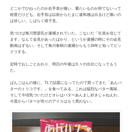
どこかでひねったのか右手首が痛い、重たいものが持てないって
程度だけども。右手首は以前からたまに違和感は出るけど痛いの
は珍しい。しばらく様子見。
気づけば角川歴彦氏が逮捕されていた。こないだ「社員を信じて
ます」なんて会見があったばかり、というか逮捕の時にその会見
動画はずるい。そして角川春樹の逮捕からもう29年と知ってビッ
クリする。
定時でおしごとおわり、明日の午後は久々の出社になってもう
た。
ばんごはんの後に、TLで話題になってたので買ってきた「あんバ
ターのトリコです。」を食べてみる。これは猛烈なバター風味、
そして今頃気づいたけどオレはバターあんまし好きじゃねえわ、
今度からバターが売りのアイスはもう買わない。