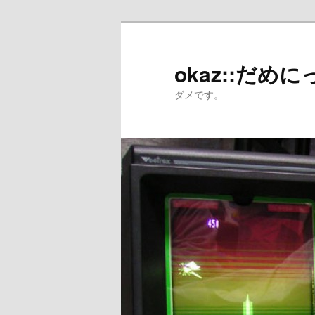
メ
サ
イ
ブ
ン
コ
okaz::だめに
コ
ン
ダメです。
ン
テ
テ
ン
ン
ツ
ツ
へ
へ
移
移
動
動