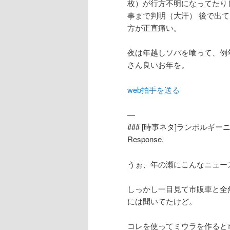
枚）が行方不明になってたり
事まで判明（大汗） 後で出
方が正直痛い。
夜は年越しソバを喰って、例
さん良いお年を。
web拍手を送る
—
### [時事ネタ]ランボルギー
Response.
うぉ、年の瀬にこんなニュー
しっかし一目見て市販車と全
には聞いてたけど。
コレを使ってミウラを作ると