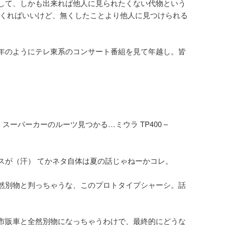
して、しかも出来れば他人に見られたくない代物という
てくればいいけど、無くしたことより他人に見つけられる
年のようにテレ東系のコンサート番組を見て年越し。皆
ニ スーパーカーのルーツ見つかる…ミウラ TP400 –
スが（汗） てかネタ自体は夏の話じゃねーかコレ。
然別物と判っちゃうな、このプロトタイプシャーシ。話
市販車と全然別物になっちゃうわけで、最終的にどうな