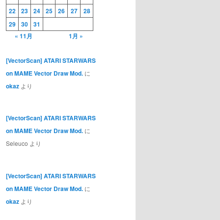
22
23
24
25
26
27
28
29
30
31
« 11月
1月 »
[VectorScan] ATARI STARWARS
on MAME Vector Draw Mod.
に
okaz
より
[VectorScan] ATARI STARWARS
on MAME Vector Draw Mod.
に
Seleuco
より
[VectorScan] ATARI STARWARS
on MAME Vector Draw Mod.
に
okaz
より