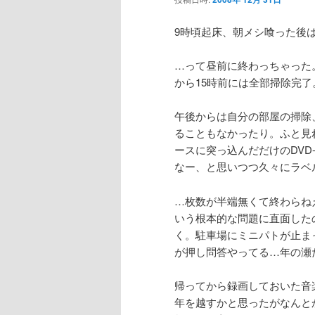
9時頃起床、朝メシ喰った後
…って昼前に終わっちゃった
から15時前には全部掃除完了
午後からは自分の部屋の掃除
ることもなかったり。ふと見
ースに突っ込んだだけのDV
なー、と思いつつ久々にラベ
…枚数が半端無くて終わらね
いう根本的な問題に直面したの
く。駐車場にミニパトが止ま
が押し問答やってる…年の瀬
帰ってから録画しておいた音
年を越すかと思ったがなんとか