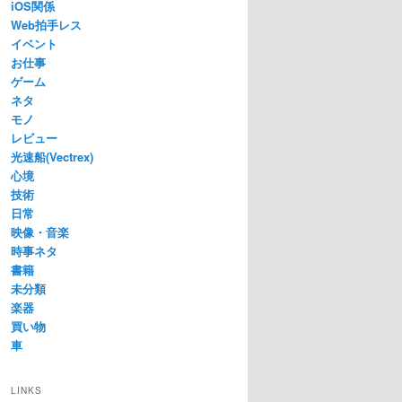
iOS関係
Web拍手レス
イベント
お仕事
ゲーム
ネタ
モノ
レビュー
光速船(Vectrex)
心境
技術
日常
映像・音楽
時事ネタ
書籍
未分類
楽器
買い物
車
LINKS