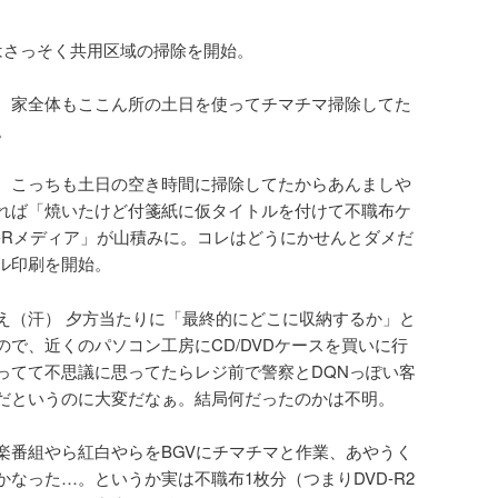
はさっそく共用区域の掃除を開始。
。家全体もここん所の土日を使ってチマチマ掃除してた
。
、こっちも土日の空き時間に掃除してたからあんましや
れば「焼いたけど付箋紙に仮タイトルを付けて不職布ケ
D-Rメディア」が山積みに。コレはどうにかせんとダメだ
ル印刷を開始。
え（汗） 夕方当たりに「最終的にどこに収納するか」と
で、近くのパソコン工房にCD/DVDケースを買いに行
ってて不思議に思ってたらレジ前で警察とDQNっぽい客
だというのに大変だなぁ。結局何だったのかは不明。
楽番組やら紅白やらをBGVにチマチマと作業、あやうく
なった…。というか実は不職布1枚分（つまりDVD-R2