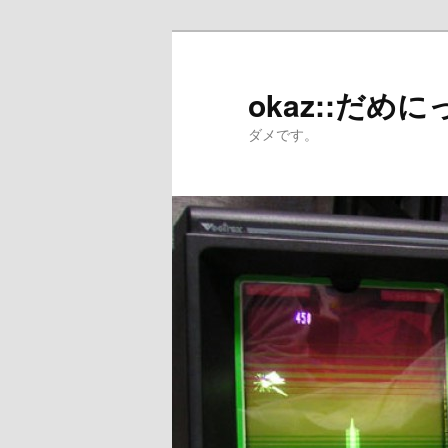
メ
サ
イ
ブ
ン
コ
okaz::だめに
コ
ン
ダメです。
ン
テ
テ
ン
ン
ツ
ツ
へ
へ
移
移
動
動