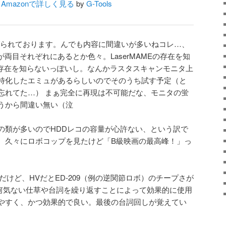
Amazonで詳しく見る
by
G-Tools
り上げられております。んでも内容に間違いが多いねコレ…、
スクが両目それぞれにあるとか色々。LaserMAMEの存在を知
MEの存在を知らないっぽいし。なんかラスタスキャンモニタ上
特化したエミュがあるらしいのでそのうち試す予定（と
忘れてた…） まぁ完全に再現は不可能だな、モニタの蛍
うから間違い無い（泣
の類が多いのでHDDレコの容量が心許ない、という訳で
。久々にロボコップを見たけど「B級映画の最高峰！」っ
たんだけど、HVだとED-209（例の逆関節ロボ）のチープさが
何気ない仕草や台詞を繰り返すことによって効果的に使用
やすく、かつ効果的で良い。最後の台詞回しが覚えてい