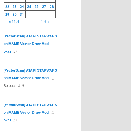
22
23
24
25
26
27
28
29
30
31
« 11月
1月 »
[VectorScan] ATARI STARWARS
on MAME Vector Draw Mod.
に
okaz
より
[VectorScan] ATARI STARWARS
on MAME Vector Draw Mod.
に
Seleuco
より
[VectorScan] ATARI STARWARS
on MAME Vector Draw Mod.
に
okaz
より