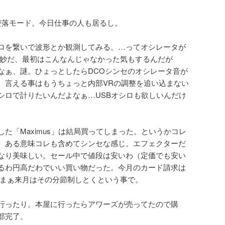
堕落モード。今日仕事の人も居るし。
ロを繋いで波形とか観測してみる。…ってオシレータが
か妙だ、最初はこんなんじゃなかった気もするんだが
なぁ、謎。ひょっとしたらDCOシンセのオシレータ音が
。言える事はもうちょっと内部VRの調整を追い込まない
シロで計りたいんだよなぁ…USBオシロも欲しいんだけ
た「Maximus」は結局買ってしまった。というかコレ
、ある意味コレも含めてシンセな感じ。エフェクターだ
なり美味しい。セール中で値段は安いわ（定価でも安い
るわ円高だわでいい買い物だった。今月のカード請求は
 まぁ来月はその分節制しとくという事で。
行ったり。本屋に行ったらアワーズが売ってたので購
部完了。