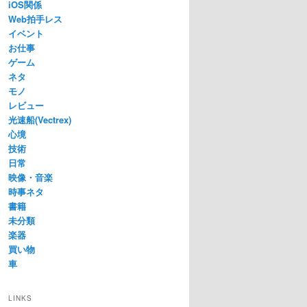
iOS関係
Web拍手レス
イベント
お仕事
ゲーム
ネタ
モノ
レビュー
光速船(Vectrex)
心境
技術
日常
映像・音楽
時事ネタ
書籍
未分類
楽器
買い物
車
LINKS