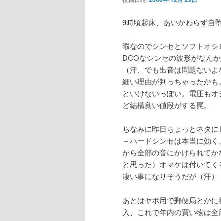
9時頃起床、あいかわらず自
暇なのでシンセとソフトオシ
DCOなシンセの波形がなん
（汗、でも出音は問題ないよ
細い理由が判っちゃったかも
といけないっぽい。電圧もオ
ど結構良い値段がする罠。
ちなみに昨日ちょっとネタにし
＋ハードシンセは本当に効く
から全部の音にかけられてか
と思った）オマケは付いてく
凄い事になりそうだが（汗）
あとはヤボ用で郵便局とかに
入、これで年内の買い物は全