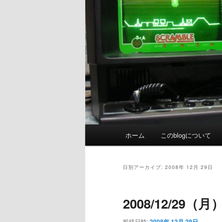
メ
ホーム
このblogについて
イ
ン
メ
日別アーカイブ:
2008年 12月 29日
ニ
ュ
2008/12/29（
ー
投稿日時:
2008年 12月 29日