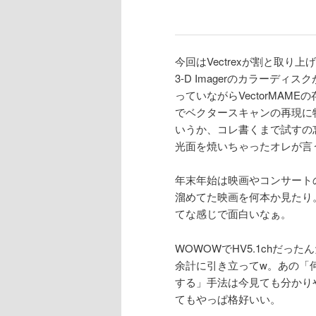
今回はVectrexが割と取
3-D Imagerのカラーディ
っていながらVectorMA
でベクタースキャンの再現に
いうか、コレ書くまで試すの
光面を焼いちゃったオレが言
年末年始は映画やコンサート
溜めてた映画を何本か見たり
てな感じで面白いなぁ。
WOWOWでHV5.1chだっ
余計に引き立ってw。あの「
する」手法は今見ても分かり
てもやっぱ格好いい。