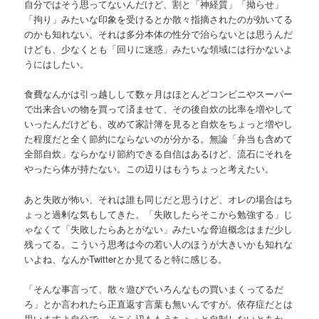
自分ではそう思ってないんだけど、割と「神経質」「拗らせ」
「拘り」みたいな印象を受けるとか散々指摘されたのが効いてる
のかも知れない。それは多分本体の性分で治らないとは思うんだ
けども、少なくとも「回りに迷惑」みたいな領域には行かないよ
うにはしたい。
食費なんかは引っ越しして数ヶ月はほとんどコンビニやスーパー
で出来合いの物を買って済ませて、その後自炊の比率を増やして
いったんだけども、改めて家計簿を見ると自炊をちょっと増やし
た程度だと全く節約にならないのが分かる。無論「弁当も含めて
全部自炊」ならかなり節約できる自信はあるけど、流石にそれを
やったら体が持たない。この辺りはもうちょっと考えたい。
あと失敗が怖い、それは誰も同じだと思うけど、オレの場合はち
ょっと過剰な気もしてきた。「失敗したらそこから勉強する」じ
ゃなくて「失敗したらあとがない」みたいな脅迫概念はまだ少し
残ってる。こういう思考は今の若い人のほうが大きいかも知れな
いよね、なんかTwitterとか見てると特に感じる。
「そんな事言って、散々遊びでいろんなもの買いまくってるだ
ろ」とか言われたら正直返す言葉も無いんですが。依存症だとは
思いますよ自分で。そこら辺ももうちょっと自制しないとあか