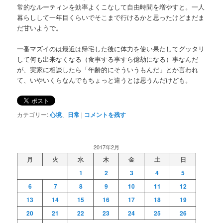
常的なルーティンを効率よくこなして自由時間を増やすと。一人
暮らしして一年目くらいでそこまで行けるかと思ったけどまだま
だ甘いようで。
一番マズイのは最近は帰宅した後に体力を使い果たしてグッタリ
して何も出来なくなる（食事する事すら億劫になる）事なんだ
が、実家に相談したら「年齢的にそういうもんだ」とか言われ
て、いやいくらなんでもちょっと違うとは思うんだけども。
カテゴリー:
心境
、
日常
|
コメントを残す
2017年2月
月
火
水
木
金
土
日
1
2
3
4
5
6
7
8
9
10
11
12
13
14
15
16
17
18
19
20
21
22
23
24
25
26