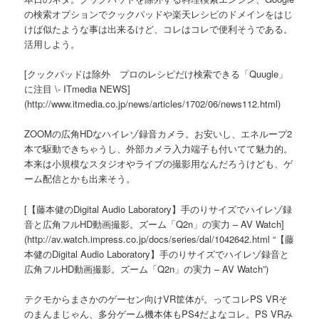
の検索オプションでクックパッドや楽天レシピのドメインをはじ
けば似たような事は出来るけど、コレはコレで便利そうである。
活用しよう。
[クックパッドは除外 プロのレシピだけ検索できる「Quugle」
に注目 \- ITmedia NEWS]
(http://www.itmedia.co.jp/news/articles/1702/06/news112.html)
ZOOMの広角HDなハイレゾ録音カメラ。お安いし、エネループ2
本で駆動できちゃうし、外部カメラ入力端子も付いてて魅力的。
本来は小規模なスタジオやライブの撮影用なんだろうけども、ゲ
ーム配信とかも出来そう。
[【藤本健のDigital Audio Laboratory】手のりサイズでハイレゾ録
音と広角フルHD動画撮影。ズーム「Q2n」の実力 – AV Watch]
(http://av.watch.impress.co.jp/docs/series/dal/1042642.html “【藤
本健のDigital Audio Laboratory】手のりサイズでハイレゾ録音と
広角フルHD動画撮影。ズーム「Q2n」の実力 – AV Watch”)
テクモからまさかのゲーセン向けVR筐体が。ってコレPS VRそ
のまんまじゃん、多分ゲーム機本体もPS4だよなコレ。PS VRみ