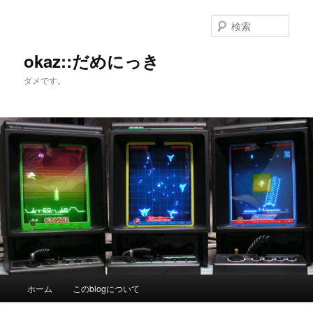
メ
サ
イ
ブ
検
ン
コ
索
コ
ン
okaz::だめにっき
ン
テ
ダメです。
テ
ン
ン
ツ
ツ
へ
へ
移
移
動
動
メ
ホーム
このblogについて
イ
ン