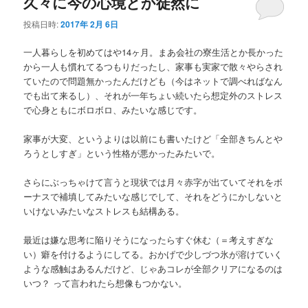
久々に今の心境とか徒然に
投稿日時:
2017年 2月 6日
一人暮らしを初めてはや14ヶ月。まあ会社の寮生活とか長かった
から一人も慣れてるつもりだったし、家事も実家で散々やらされ
ていたので問題無かったんだけども（今はネットで調べればなん
でも出て来るし）、それが一年ちょい続いたら想定外のストレス
で心身ともにボロボロ、みたいな感じです。
家事が大変、というよりは以前にも書いたけど「全部きちんとや
ろうとしすぎ」という性格が悪かったみたいで。
さらにぶっちゃけて言うと現状では月々赤字が出ていてそれをボ
ーナスで補填してみたいな感じでして、それをどうにかしないと
いけないみたいなストレスも結構ある。
最近は嫌な思考に陥りそうになったらすぐ休む（＝考えすぎな
い）癖を付けるようにしてる。おかげで少しづつ氷が溶けていく
ような感触はあるんだけど、じゃあコレが全部クリアになるのは
いつ？ って言われたら想像もつかない。