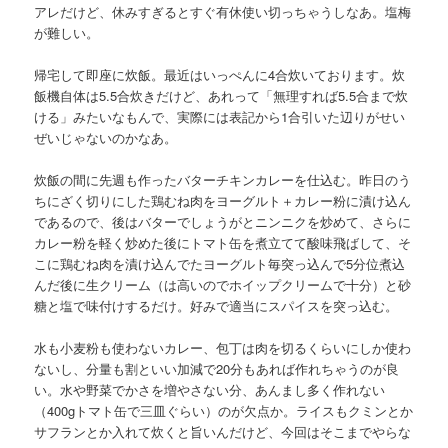
アレだけど、休みすぎるとすぐ有休使い切っちゃうしなあ。塩梅
が難しい。
帰宅して即座に炊飯。最近はいっぺんに4合炊いております。炊
飯機自体は5.5合炊きだけど、あれって「無理すれば5.5合まで炊
ける」みたいなもんで、実際には表記から1合引いた辺りがせい
ぜいじゃないのかなあ。
炊飯の間に先週も作ったバターチキンカレーを仕込む。昨日のう
ちにざく切りにした鶏むね肉をヨーグルト＋カレー粉に漬け込ん
であるので、後はバターでしょうがとニンニクを炒めて、さらに
カレー粉を軽く炒めた後にトマト缶を煮立てて酸味飛ばして、そ
こに鶏むね肉を漬け込んでたヨーグルト毎突っ込んで5分位煮込
んだ後に生クリーム（は高いのでホイップクリームで十分）と砂
糖と塩で味付けするだけ。好みで適当にスパイスを突っ込む。
水も小麦粉も使わないカレー、包丁は肉を切るくらいにしか使わ
ないし、分量も割といい加減で20分もあれば作れちゃうのが良
い。水や野菜でかさを増やさない分、あんまし多く作れない
（400gトマト缶で三皿ぐらい）のが欠点か。ライスもクミンとか
サフランとか入れて炊くと旨いんだけど、今回はそこまでやらな