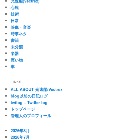
光速船(Vectrex)
心境
技術
日常
映像・音楽
時事ネタ
書籍
未分類
楽器
買い物
車
LINKS
ALL ABOUT 光速船/Vectrex
blog以前の日記ログ
twilog – Twitter log
トップページ
管理人のプロフィール
2026年8月
2026年7月