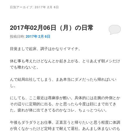
メ
日別アーカイブ:
2017年 2月 6日
ニ
ュ
ー
2017年02月06日（月）の日常
投稿日時:
2017年 2月 6日
目覚ましで起床、調子はかなりイマイチ。
休む事も考えたけどなんとか起き上がる、とりあえず朝メシだけ
でも喰わないと。
んで結局出社してしまう、まあ本当にダメだったら帰ればいい
し。
にしても、ここ最近は蕁麻疹が酷い。具体的には左腕の外側とか
その辺りに定期的に出る。かと思ったら今度は顔にまで出てき
た。疲れが体に出てきてるのかなコレ、ちょっとつらい。
午後もダラダラとお仕事。正直言うと帰りたいと思う程度に体調
が良くなかったけど定時まで耐えて退社。あんまし休まないのも