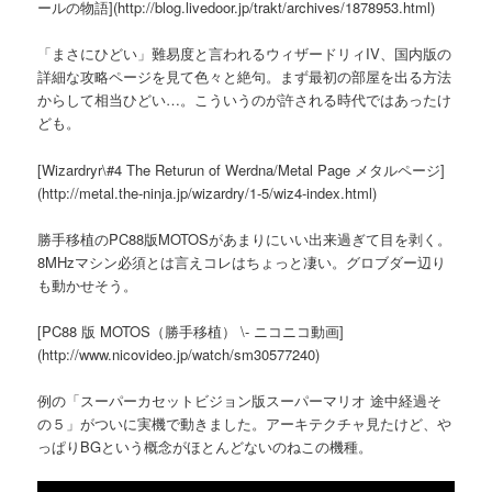
ールの物語](http://blog.livedoor.jp/trakt/archives/1878953.html)
「まさにひどい」難易度と言われるウィザードリィIV、国内版の
詳細な攻略ページを見て色々と絶句。まず最初の部屋を出る方法
からして相当ひどい…。こういうのが許される時代ではあったけ
ども。
[Wizardryr\#4 The Returun of Werdna/Metal Page メタルページ]
(http://metal.the-ninja.jp/wizardry/1-5/wiz4-index.html)
勝手移植のPC88版MOTOSがあまりにいい出来過ぎて目を剥く。
8MHzマシン必須とは言えコレはちょっと凄い。グロブダー辺り
も動かせそう。
[PC88 版 MOTOS（勝手移植） \- ニコニコ動画]
(http://www.nicovideo.jp/watch/sm30577240)
例の「スーパーカセットビジョン版スーパーマリオ 途中経過そ
の５」がついに実機で動きました。アーキテクチャ見たけど、や
っぱりBGという概念がほとんどないのねこの機種。