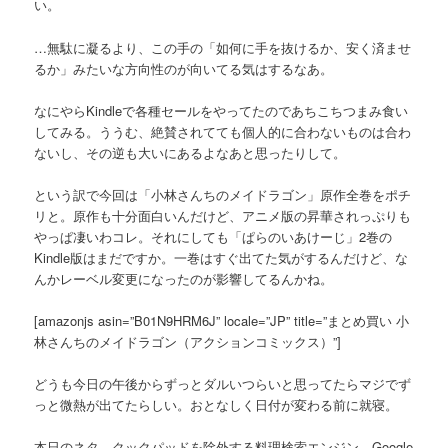
い。
…無駄に凝るより、この手の「如何に手を抜けるか、安く済ませ
るか」みたいな方向性のが向いてる気はするなあ。
なにやらKindleで各種セールをやってたのであちこちつまみ食い
してみる。ううむ、絶賛されてても個人的に合わないものは合わ
ないし、その逆も大いにあるよなあと思ったりして。
という訳で今回は「小林さんちのメイドラゴン」原作全巻をポチ
リと。原作も十分面白いんだけど、アニメ版の昇華されっぷりも
やっぱ凄いわコレ。それにしても「ぱらのいあけーじ」2巻の
Kindle版はまだですか。一巻はすぐ出てた気がするんだけど、な
んかレーベル変更になったのが影響してるんかね。
[amazonjs asin=”B01N9HRM6J” locale=”JP” title=”まとめ買い 小
林さんちのメイドラゴン（アクションコミックス）”]
どうも今日の午後からずっとダルいつらいと思ってたらマジでず
っと微熱が出てたらしい。おとなしく日付が変わる前に就寝。
本日のネタ。クックパッドを除外する料理検索エンジン、Google