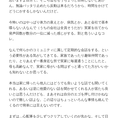
ん。無論バッタリ止めたら反動は来るだろうから、時間をかけて
どうにかするしかないんだけど。
今怖いのはやっぱり体力の衰えとか、病気とか。あと会社で基本
喋らない人なんで（うちの会社は全員そうだが）実家を出てから
発声回数が数分の一位に減った感じがする。割と危ういよなコ
レ。
なんで何らかのコミュニティに属して定期的な会話をする。とい
う必要性がある気がしてきてる。家族であったり趣味仲間であっ
たり。とりあえず一番身近な所で実家に毎週通うことにしたと。
母も高齢なんで、実家に母がいる間はずっと通ってた方がいいか
も知れないとか思ってる。
本当は家に帰ったら他人にはどうでも良いような話でも聞いてく
れる。あるいは逆に他愛のない話を聞かせてくれる人が居たら良
いとは思うんだけども、まあそれは自分のエゴを押し付けかねな
いので難しい話よな。この辺りはちょっといろんな事情も絡んで
くるので簡単には言えないのです。
まずは…心配事を少しずつクリアしていくのが先かな。そして日