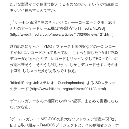
たいな製品がロケ稼働で耐えうるものなのか、というか衛生的に
キッツイ気もするんですが。
[「ゲーセン市場再生のきっかけに」――コーエーテクモ、20年
ぶりのアーケードゲーム機は“VR対応” \- ITmedia NEWS]
(http://www.itmedia.co.jp/news/articles/1702/06/news121.html)
以前話題になった「YMO」ファースト国内盤などの一部レコー
ドが4chエンコードされてるって話、ちょっと探したらVSTでQS
デコーダがあったので、レコードをリッピングしてPC上で4chに
分割出来そう。そのうち試したい。しかしデコードせずにそのま
まCDにしちゃった奴があるんですねえ。
[bitterbit\.org: 4chステレオ：Quadrophonicsによる SQステレオ
のデコード](http://www.bitterbit.org/archives/001128.html)
ゲームレガシーさんの相変わらずいい記事。まとめて書籍になら
ないかなあ。
[ゲームレガシー : MS\-DOSの膨大なソフトウェア資産を現代に
伝える取り組み～FreeDOSプロジェクトと、その創始者ジム・ホ