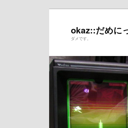
メ
サ
イ
ブ
ン
コ
okaz::だめに
コ
ン
ダメです。
ン
テ
テ
ン
ン
ツ
ツ
へ
へ
移
移
動
動