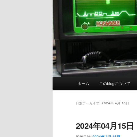
メ
ホーム
このblogについて
イ
ン
メ
日別アーカイブ:
2024年 4月 15日
ニ
ュ
2024年04月1
ー
投稿日時:
2024年 4月 15日