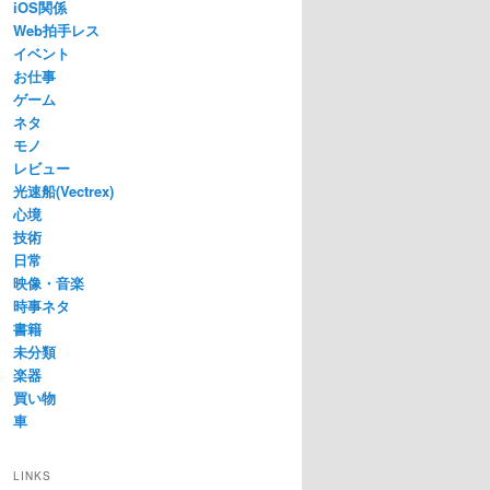
iOS関係
Web拍手レス
イベント
お仕事
ゲーム
ネタ
モノ
レビュー
光速船(Vectrex)
心境
技術
日常
映像・音楽
時事ネタ
書籍
未分類
楽器
買い物
車
LINKS