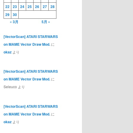
22
23
24
25
26
27
28
29
30
« 3月
5月 »
[VectorScan] ATARI STARWARS
on MAME Vector Draw Mod.
に
okaz
より
[VectorScan] ATARI STARWARS
on MAME Vector Draw Mod.
に
Seleuco
より
[VectorScan] ATARI STARWARS
on MAME Vector Draw Mod.
に
okaz
より