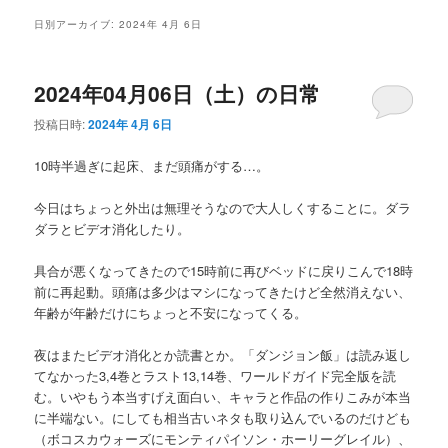
メ
日別アーカイブ:
2024年 4月 6日
ニ
ュ
ー
2024年04月06日（土）の日常
投稿日時:
2024年 4月 6日
10時半過ぎに起床、まだ頭痛がする…。
今日はちょっと外出は無理そうなので大人しくすることに。ダラ
ダラとビデオ消化したり。
具合が悪くなってきたので15時前に再びベッドに戻りこんで18時
前に再起動。頭痛は多少はマシになってきたけど全然消えない、
年齢が年齢だけにちょっと不安になってくる。
夜はまたビデオ消化とか読書とか。「ダンジョン飯」は読み返し
てなかった3,4巻とラスト13,14巻、ワールドガイド完全版を読
む。いやもう本当すげえ面白い、キャラと作品の作りこみが本当
に半端ない。にしても相当古いネタも取り込んでいるのだけども
（ボコスカウォーズにモンティパイソン・ホーリーグレイル）、