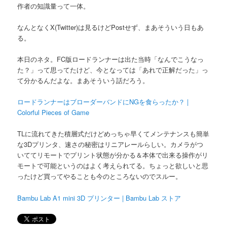
作者の知識量って一体。
なんとなくX(Twitter)は見るけどPostせず、まあそういう日もあ
る。
本日のネタ。FC版ロードランナーは出た当時「なんでこうなっ
た？」って思ってたけど、今となっては「あれで正解だった」っ
て分かるんだよな。まあそういう話だろう。
ロードランナーはブローダーバンドにNGを食らったか？ |
Colorful Pieces of Game
TLに流れてきた積層式だけどめっちゃ早くてメンテナンスも簡単
な3Dプリンタ、速さの秘密はリニアレールらしい。カメラがつ
いててリモートでプリント状態が分かる＆本体で出来る操作がリ
モートで可能というのはよく考えられてる。ちょっと欲しいと思
ったけど買ってやることも今のところないのでスルー。
Bambu Lab A1 mini 3D プリンター | Bambu Lab ストア