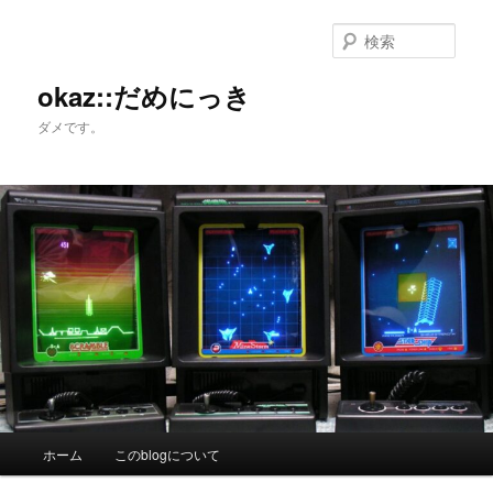
メ
サ
イ
ブ
検
ン
コ
索
コ
ン
okaz::だめにっき
ン
テ
ダメです。
テ
ン
ン
ツ
ツ
へ
へ
移
移
動
動
メ
ホーム
このblogについて
イ
ン