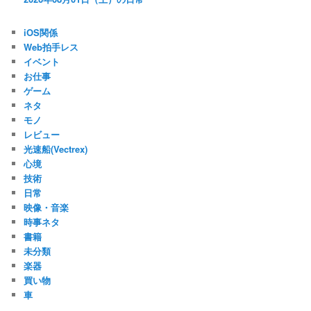
iOS関係
Web拍手レス
イベント
お仕事
ゲーム
ネタ
モノ
レビュー
光速船(Vectrex)
心境
技術
日常
映像・音楽
時事ネタ
書籍
未分類
楽器
買い物
車