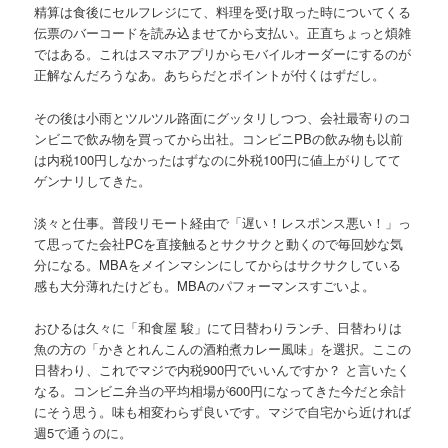
精算は食後にセルフレジにて、料理を受け取った時についてくる
伝票のバーコードを読み込ませてから支払い。正直ちょっと煩雑
ではある。これはスマホアプリからモバイルオーダーにするのが
正解なんだろうなあ。あちらだとポイントが付くはずだし。
その後は小雨とツルツル路面にグッタリしつつ、会社最寄りのコ
ンビニで飲み物を買ってから出社。コンビニPBの飲み物も以前
は内税100円しなかったはずなのに外税100円に値上がりしてて
ゲンナリしてきた。
淡々と仕事。普段リモート経由で「遅い！レスポンス悪い！」っ
て思ってた会社PCを直接触るとサクサクと動くので毎回妙な気
分になる。MBAをメインマシンにしてからはサクサクしている
感も大分薄れたけども。MBAのパフォーマンスすごいよ。
おひるは久々に「和食屋 駿」にて日替わりランチ、日替わりは
魚の方の「かきとれんこんの酒粕煮カレー風味」を選択。ここの
日替わり、これでマジで内税900円でいいんですか？ と言いたく
なる。コンビニ弁当の平均相場が600円になってきた今だと余計
にそう思う。味も相変わらず良いです。マジで自宅から近ければ
週5で通うのに。