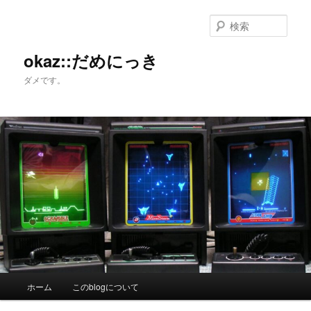
メ
サ
イ
ブ
検
ン
コ
索
コ
ン
okaz::だめにっき
ン
テ
ダメです。
テ
ン
ン
ツ
ツ
へ
へ
移
移
動
動
メ
ホーム
このblogについて
イ
ン