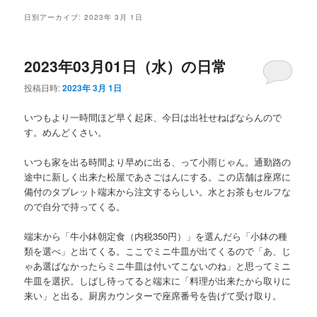
メ
日別アーカイブ:
2023年 3月 1日
ニ
ュ
ー
2023年03月01日（水）の日常
投稿日時:
2023年 3月 1日
いつもより一時間ほど早く起床、今日は出社せねばならんので
す。めんどくさい。
いつも家を出る時間より早めに出る、って小雨じゃん。通勤路の
途中に新しく出来た松屋であさごはんにする。この店舗は座席に
備付のタブレット端末から注文するらしい。水とお茶もセルフな
ので自分で持ってくる。
端末から「牛小鉢朝定食（内税350円）」を選んだら「小鉢の種
類を選べ」と出てくる。ここでミニ牛皿が出てくるので「あ、じ
ゃあ選ばなかったらミニ牛皿は付いてこないのね」と思ってミニ
牛皿を選択。しばし待ってると端末に「料理が出来たから取りに
来い」と出る。厨房カウンターで座席番号を告げて受け取り。