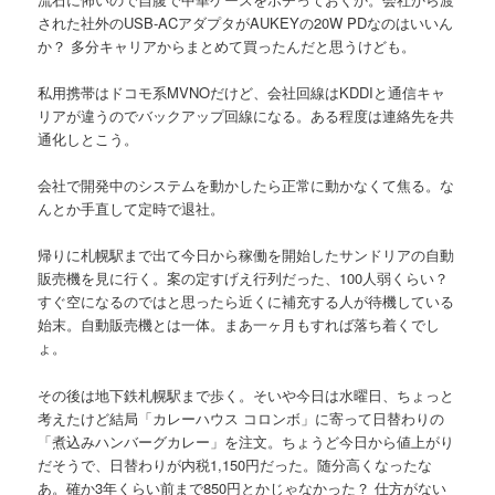
された社外のUSB-ACアダプタがAUKEYの20W PDなのはいいん
か？ 多分キャリアからまとめて買ったんだと思うけども。
私用携帯はドコモ系MVNOだけど、会社回線はKDDIと通信キャ
リアが違うのでバックアップ回線になる。ある程度は連絡先を共
通化しとこう。
会社で開発中のシステムを動かしたら正常に動かなくて焦る。な
んとか手直して定時で退社。
帰りに札幌駅まで出て今日から稼働を開始したサンドリアの自動
販売機を見に行く。案の定すげえ行列だった、100人弱くらい？
すぐ空になるのではと思ったら近くに補充する人が待機している
始末。自動販売機とは一体。まあ一ヶ月もすれば落ち着くでし
ょ。
その後は地下鉄札幌駅まで歩く。そいや今日は水曜日、ちょっと
考えたけど結局「カレーハウス コロンボ」に寄って日替わりの
「煮込みハンバーグカレー」を注文。ちょうど今日から値上がり
だそうで、日替わりが内税1,150円だった。随分高くなったな
あ。確か3年くらい前まで850円とかじゃなかった？ 仕方がない