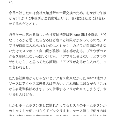
い。
今日出社したのは会社支給携帯の一斉交換のため。おかげで午後
から3年ぶりに事務所が全員出社という。個別にはたまに顔合わ
せてるのだけども。
ガラケーに代わる新しい会社支給携帯はiPhone SE3 64GB、どう
なってるかと思ったらなるほど色々と制限がかかってるのね。ア
プリが自由に入れられないのはともかく、カメラが自由に使えな
いだけでスマホって自由度が格段に減る感がある。ブラウザのア
クセス制限はないっぽいけども。「アプリは使えないけどブラウ
ザからなら」と思ってたら頻繁に「アプリがあるから入れろ」っ
て言われるし。
ただ会社回線からじゃないとアクセス出来なかったTeams他のリ
ソースにアクセス出来るのはデカい。これ布団に居ながら「これ
から在宅勤務始めます」って仕事するフリが出来てしまうぞ、や
りませんけども。
しかしホームボタン無しに慣れきってると久々のホームボタンが
めちゃくちゃ使いづらくてビックリする。ケース無しで使うのは
流石に怖いので自腹で中華ケースをポチっておくか。会社から渡