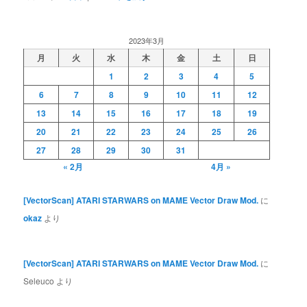
2023年3月
月
火
水
木
金
土
日
1
2
3
4
5
6
7
8
9
10
11
12
13
14
15
16
17
18
19
20
21
22
23
24
25
26
27
28
29
30
31
« 2月
4月 »
[VectorScan] ATARI STARWARS on MAME Vector Draw Mod.
に
okaz
より
[VectorScan] ATARI STARWARS on MAME Vector Draw Mod.
に
Seleuco
より