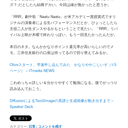
ズ？ だとしたら結構デカい。今回は縁が無かったと思うか。
「RRR」劇中歌「Naatu Naatu」が米アカデミー賞授賞式でオリ
ジナルの演奏者による生パフォーマンスだとか、ひょっとしたら
主役二人が生ダンスやるかもということで見たい。「RRR」リバ
イバル上映が木曜で終わりっぽい、もう一回見たかったんだが。
本日のネタ。なんかかなりポイント還元率が高いらしいのでメ
モ。三井住友銀行の口座は持ってるので切り替えてみるか。
Oliveスタート、早速申し込んでみた かなりややこしいぞ（1/3
ページ） – ITmedia NEWS
これめっちゃ詳しい＆分かりやすくて勉強になる。後でがっつり
読み込んでおこう。
DiffusionによるText2Imageの系譜と生成画像が動き出すまで –
Speaker Deck
カテゴリー:
日常
|
コメントを残す