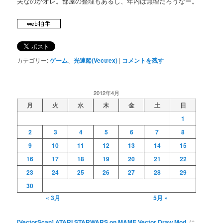
夫なのかオレ。部屋の整理もあるし、年内は無理だろうなー。
カテゴリー:
ゲーム
、
光速船(Vectrex)
|
コメントを残す
2012年4月
月
火
水
木
金
土
日
1
2
3
4
5
6
7
8
9
10
11
12
13
14
15
16
17
18
19
20
21
22
23
24
25
26
27
28
29
30
« 3月
5月 »
[VectorScan] ATARI STARWARS on MAME Vector Draw Mod.
に