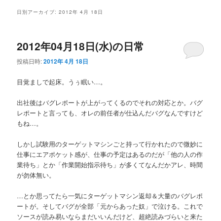
メ
日別アーカイブ:
2012年 4月 18日
ニ
ュ
ー
2012年04月18日(水)の日常
投稿日時:
2012年 4月 18日
目覚ましで起床。うぅ眠い…。
出社後はバグレポートが上がってくるのでそれの対応とか。バグ
レポートと言っても、オレの前任者が仕込んだバグなんですけど
もね…。
しかし試験用のターゲットマシンごと持って行かれたので微妙に
仕事にエアポケット感が、仕事の予定はあるのだが「他の人の作
業待ち」とか「作業開始指示待ち」が多くてなんだかアレ、時間
が勿体無い。
…とか思ってたら一気にターゲットマシン返却＆大量のバグレポ
ートが。そしてバグが全部「元からあった奴」で泣ける。これで
ソースが読み易いならまだいいんだけど、超絶読みづらいと来た