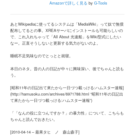
Amazonで詳しく見る
by
G-Tools
あとWikipediaに使ってるシステムは「MediaWiki」って奴で無償
配布してるとの事。XREAサーバにインストールも可能らしいの
で、これ入れちゃって「All About 光速船」をWiki型式にしたい
なー。正直そうしないと更新する気力がないのよ。
睡眠不足気味なのでとっとと就寝。
本日のネタ。昔の人の日記が中々に興味深い、後でちゃんと読も
う。
[昭和11年の日記出て來たから一日づつ載っける:ハムスター速報]
(http://hamusoku.com/archives/6971788.html “昭和11年の日記出
て來たから一日づつ載っける:ハムスター速報”)
「「なんの役に立つんですか？」の暴力性」について、こちらも
ちゃんと読んでおきたい。
[2010-04-14 – 最果タヒ ノ 森山森子]