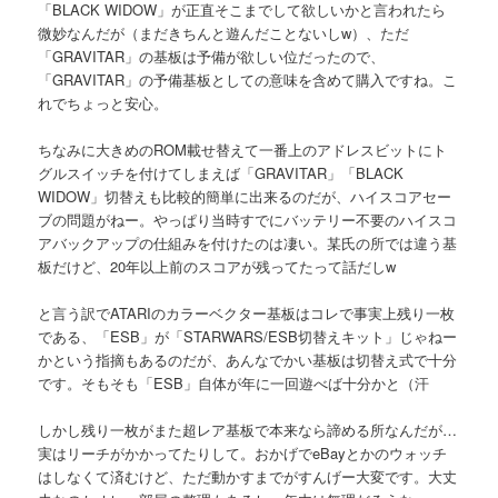
「BLACK WIDOW」が正直そこまでして欲しいかと言われたら
微妙なんだが（まだきちんと遊んだことないしw）、ただ
「GRAVITAR」の基板は予備が欲しい位だったので、
「GRAVITAR」の予備基板としての意味を含めて購入ですね。こ
れでちょっと安心。
ちなみに大きめのROM載せ替えて一番上のアドレスビットにト
グルスイッチを付けてしまえば「GRAVITAR」「BLACK
WIDOW」切替えも比較的簡単に出来るのだが、ハイスコアセー
ブの問題がねー。やっぱり当時すでにバッテリー不要のハイスコ
アバックアップの仕組みを付けたのは凄い。某氏の所では違う基
板だけど、20年以上前のスコアが残ってたって話だしw
と言う訳でATARIのカラーベクター基板はコレで事実上残り一枚
である、「ESB」が「STARWARS/ESB切替えキット」じゃねー
かという指摘もあるのだが、あんなでかい基板は切替え式で十分
です。そもそも「ESB」自体が年に一回遊べば十分かと（汗
しかし残り一枚がまた超レア基板で本来なら諦める所なんだが…
実はリーチがかかってたりして。おかげでeBayとかのウォッチ
はしなくて済むけど、ただ動かすまでがすんげー大変です。大丈