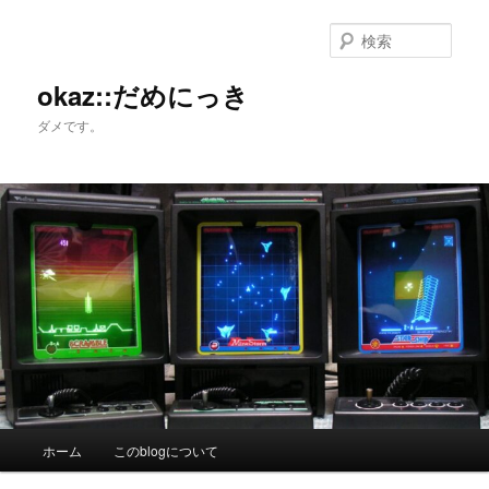
メ
サ
イ
ブ
検
ン
コ
索
コ
ン
okaz::だめにっき
ン
テ
ダメです。
テ
ン
ン
ツ
ツ
へ
へ
移
移
動
動
メ
ホーム
このblogについて
イ
ン