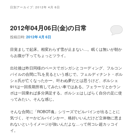
メ
日別アーカイブ:
2012年 4月 6日
ニ
ュ
ー
2012年04月06日(金)の日常
投稿日時:
2012年 4月 6日
目覚ましで起床。相変わらず雪が止まない…。眠くは無いが朝か
らお腹が下ってちょっとツライ。
出社後は昨日同様のペースでガシガシとコーディング、フルコン
パイルの合間にTLを見るという感じで。フェルディナント・ポル
シェ氏が亡くなったかー、叶わぬ夢だとは思うけど、ポルシェ
911は一回長期所有してみたい車ではある。フェラーリとかラン
ボは一回乗れば多分満足する。ポルシェはしばらく自分の足に使
ってみたい。そんな感じ。
そんな合間に「ROBOT魂」シリーズでビルバインが出ることに
気づく。そーかビルバインかー、格好いいんだけど立体物に恵ま
れないというイメージが強いんだよな…って何コレ超カッコイ
イ。