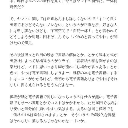
る。昨日はルパンの新作を見て、今日はヤマトの新作だ。一体何
時代だ？
で、ヤマトに関しては正直あんまし詳しくないので「すごく良く
出来てるけどそんなにノレない」というのが正直な所、好きな人
には申し訳ないけども、宇宙空間で「面舵一杯！」とか言われて
どうしようか対処に困るぞ。んでも「バカめと言ってやれ」が聞
けたので満足。
その後は淡々と昨日の続きで書籍の解体とか。とかく製本方式が
出版社によって結構違うのがツライ。「背表紙の糊を剥がすのは
楽だけど、ノドに思いっきり糊が流れこむ場合が多々ある」とか
色々。やっぱ電子書籍にしようよー。既存の本を電子書籍にする
にはコストがかかるけど、最初から電子書籍ありきでやればそれ
なりに押さえられると思うんだよなー。
値段が紙と電子書籍で同じになっちゃうのは仕方が無い、電子書
籍でもサーバ運用とかでコストはかかるから。ただ10円でも紙よ
り安いと気分的に買いやすい気はする。あるいは同じ値段でも
「価格の1%は寄付されます」とか、そういうので値段的な障壁
はそれなりに落ちるんじゃないかな、甘いか。