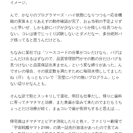
イメージ。
んで、かなりのプログラマーズ・ハイ状態になりつつも一応全機
能の実装＆とりあえずの動作確認が完了、おぉ当初の予定よりず
っと早いぜ、しかも妙にバグが少ないというか怪しい位見つから
ない。コレは後でじっくり試験しないとダメだなー、多分絶対バ
グ残ってると思うんだけども。
ちなみに某社では「ソースコードの分量がコレだけなら、バグは
こんだけ出るはずなので、品質管理部門がその数の分だけバグを
見つけないと品質保証出来ません」という変な縛りがあった。ん
でオレの場合、その規定数を満たすために毎回水増ししてました
ね（汗） もっともソレで「完璧にバグの無いプログラム」じゃ
ない辺りがなんとも。
そんな訳で割とスッキリして退社。明日も仕事だし。帰りに歯科
に寄ってチマチマと治療、また奥歯が染みて来たのでまだもうち
ょっとだけ治療が続く。まぁコレで歯が長持ちすると思えば…。
帰宅後はチマチマとビデオ消化したりと色々。ファミリー劇場で
「宇宙戦艦ヤマト2199」の第一話先行放送があったので見てみ