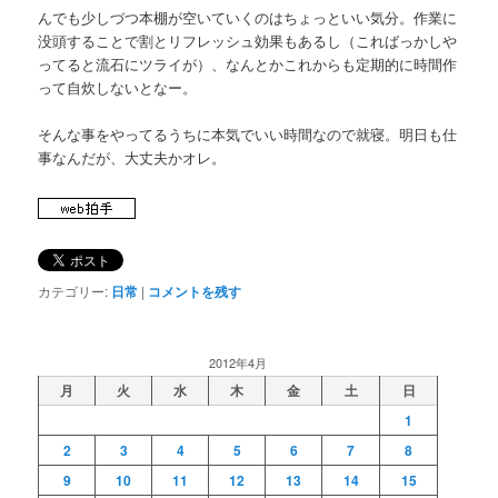
んでも少しづつ本棚が空いていくのはちょっといい気分。作業に
没頭することで割とリフレッシュ効果もあるし（こればっかしや
ってると流石にツライが）、なんとかこれからも定期的に時間作
って自炊しないとなー。
そんな事をやってるうちに本気でいい時間なので就寝。明日も仕
事なんだが、大丈夫かオレ。
カテゴリー:
日常
|
コメントを残す
2012年4月
月
火
水
木
金
土
日
1
2
3
4
5
6
7
8
9
10
11
12
13
14
15