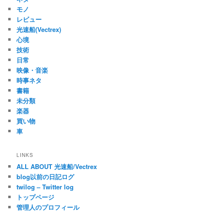
モノ
レビュー
光速船(Vectrex)
心境
技術
日常
映像・音楽
時事ネタ
書籍
未分類
楽器
買い物
車
LINKS
ALL ABOUT 光速船/Vectrex
blog以前の日記ログ
twilog – Twitter log
トップページ
管理人のプロフィール