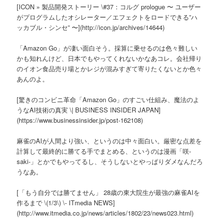
[ICON » 製品開発ストーリー \#37：コルグ prologue 〜 ユーザー
がプログラムしたオシレーター／エフェクトをロードできる”ハ
ッカブル・シンセ” 〜](http://icon.jp/archives/14644)
「Amazon Go」が凄い面白そう。採算に乗せるのは色々難しい
かも知れんけど、日本でもやってくれないかなあコレ。会社帰り
のイオン食品売り場とかレジが混みすぎて寄りたくないとか色々
あんのよ。
[驚きのコンビニ革命「Amazon Go」のすごい仕組み、魔法のよ
うなAI技術の真実 \| BUSINESS INSIDER JAPAN]
(https://www.businessinsider.jp/post-162108)
麻雀のAIが人間より強い、というのは中々面白い。厳密な点差を
計算して最終的に勝てる手でまとめる、というのは漫画「咲-
saki-」とかでもやってるし、そうしないとやっぱりダメなんだろ
うなあ。
[「もう自分では勝てません」 28歳の東大院生が最強の麻雀AIを
作るまで \(1/3\) \- ITmedia NEWS]
(http://www.itmedia.co.jp/news/articles/1802/23/news023.html)