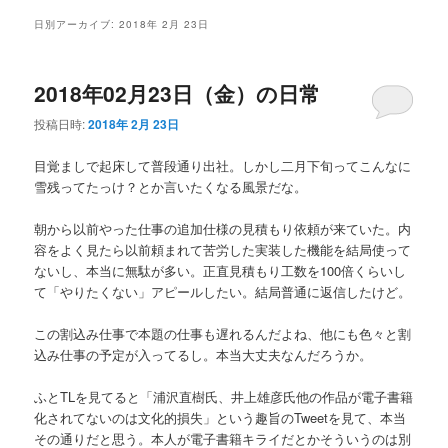
メ
日別アーカイブ:
2018年 2月 23日
ニ
ュ
ー
2018年02月23日（金）の日常
投稿日時:
2018年 2月 23日
目覚ましで起床して普段通り出社。しかし二月下旬ってこんなに
雪残ってたっけ？とか言いたくなる風景だな。
朝から以前やった仕事の追加仕様の見積もり依頼が来ていた。内
容をよく見たら以前頼まれて苦労した実装した機能を結局使って
ないし、本当に無駄が多い。正直見積もり工数を100倍くらいし
て「やりたくない」アピールしたい。結局普通に返信したけど。
この割込み仕事で本題の仕事も遅れるんだよね、他にも色々と割
込み仕事の予定が入ってるし。本当大丈夫なんだろうか。
ふとTLを見てると「浦沢直樹氏、井上雄彦氏他の作品が電子書籍
化されてないのは文化的損失」という趣旨のTweetを見て、本当
その通りだと思う。本人が電子書籍キライだとかそういうのは別