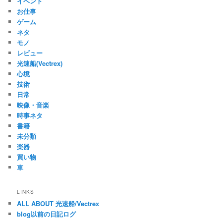
イベント
お仕事
ゲーム
ネタ
モノ
レビュー
光速船(Vectrex)
心境
技術
日常
映像・音楽
時事ネタ
書籍
未分類
楽器
買い物
車
LINKS
ALL ABOUT 光速船/Vectrex
blog以前の日記ログ