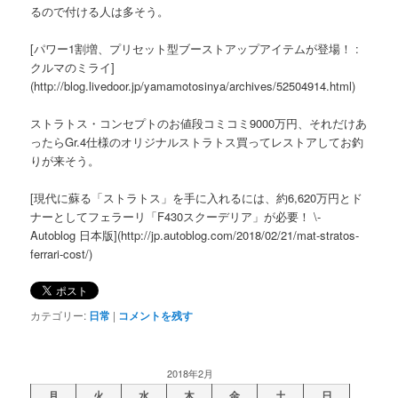
るので付ける人は多そう。
[パワー1割増、プリセット型ブーストアップアイテムが登場！ :
クルマのミライ]
(http://blog.livedoor.jp/yamamotosinya/archives/52504914.html)
ストラトス・コンセプトのお値段コミコミ9000万円、それだけあ
ったらGr.4仕様のオリジナルストラトス買ってレストアしてお釣
りが来そう。
[現代に蘇る「ストラトス」を手に入れるには、約6,620万円とド
ナーとしてフェラーリ「F430スクーデリア」が必要！ \-
Autoblog 日本版](http://jp.autoblog.com/2018/02/21/mat-stratos-
ferrari-cost/)
カテゴリー:
日常
|
コメントを残す
2018年2月
月
火
水
木
金
土
日