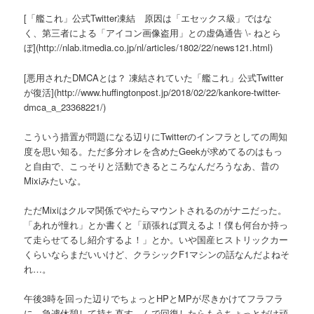
[「艦これ」公式Twitter凍結 原因は「エセックス級」ではな
く、第三者による「アイコン画像盗用」との虚偽通告 \- ねとら
ぼ](http://nlab.itmedia.co.jp/nl/articles/1802/22/news121.html)
[悪用されたDMCAとは？ 凍結されていた「艦これ」公式Twitter
が復活](http://www.huffingtonpost.jp/2018/02/22/kankore-twitter-
dmca_a_23368221/)
こういう措置が問題になる辺りにTwitterのインフラとしての周知
度を思い知る。ただ多分オレを含めたGeekが求めてるのはもっ
と自由で、こっそりと活動できるところなんだろうなあ、昔の
Mixiみたいな。
ただMixiはクルマ関係でやたらマウントされるのがナニだった。
「あれが憧れ」とか書くと「頑張れば買えるよ！僕も何台か持っ
て走らせてるし紹介するよ！」とか。いや国産ヒストリックカー
くらいならまだいいけど、クラシックF1マシンの話なんだよねそ
れ…。
午後3時を回った辺りでちょっとHPとMPが尽きかけてフラフラ
に。急遽休憩して持ち直す。んで回復したらもうちょっとだけ頑