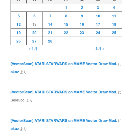
1
2
3
4
5
6
7
8
9
10
11
12
13
14
15
16
17
18
19
20
21
22
23
24
25
26
27
28
« 1月
3月 »
[VectorScan] ATARI STARWARS on MAME Vector Draw Mod.
に
okaz
より
[VectorScan] ATARI STARWARS on MAME Vector Draw Mod.
に
Seleuco
より
[VectorScan] ATARI STARWARS on MAME Vector Draw Mod.
に
okaz
より