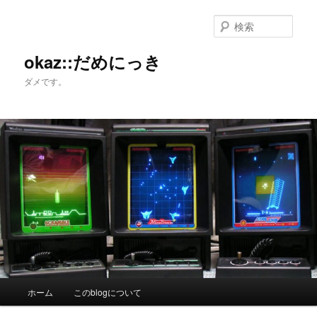
メ
サ
イ
ブ
検
ン
コ
索
コ
ン
okaz::だめにっき
ン
テ
ダメです。
テ
ン
ン
ツ
ツ
へ
へ
移
移
動
動
メ
ホーム
このblogについて
イ
ン