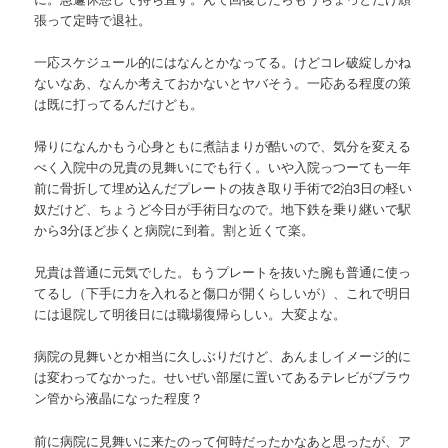
張って定時で退社。
一応スケジュール的にはなんとかなってる。けどコレ破綻しかね
ないなあ、なんか考えておかないとヤバそう。一応ある程度の策
は既に打ってるんだけども。
帰りになんかもう心身ともに煮詰まりが酷いので、気分を変える
べく入院中の兄貴の見舞いにでも行く。いや入院っつーても一年
前に骨折して埋め込んだプレートの抜き取り手術で2泊3日の軽い
奴だけど、ちょうど今日が手術日なので。地下鉄を乗り継いで駅
から3分ほど歩くと病院に到着。割と近くて楽。
兄貴は普通に元気でした。もうプレートを抜いた腕も普通に使っ
てるし（下手に力を入れると傷口が開くらしいが）、これで明日
には退院して明後日には職場復帰らしい。大変よな。
病院の見舞いとか相当に久しぶりだけど、あんましイメージ的に
は変わってなかった。せいぜい部屋に置いてあるテレビがブラウ
ン管から液晶になった程度？
前に病院に見舞いに来たのって何時だったかなあと思ったが、ア