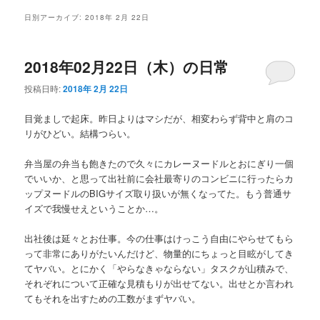
メ
日別アーカイブ:
2018年 2月 22日
ニ
ュ
ー
2018年02月22日（木）の日常
投稿日時:
2018年 2月 22日
目覚ましで起床。昨日よりはマシだが、相変わらず背中と肩のコ
リがひどい。結構つらい。
弁当屋の弁当も飽きたので久々にカレーヌードルとおにぎり一個
でいいか、と思って出社前に会社最寄りのコンビニに行ったらカ
ップヌードルのBIGサイズ取り扱いが無くなってた。もう普通サ
イズで我慢せえということか…。
出社後は延々とお仕事。今の仕事はけっこう自由にやらせてもら
って非常にありがたいんだけど、物量的にちょっと目眩がしてき
てヤバい。とにかく「やらなきゃならない」タスクが山積みで、
それぞれについて正確な見積もりが出せてない。出せとか言われ
てもそれを出すための工数がまずヤバい。