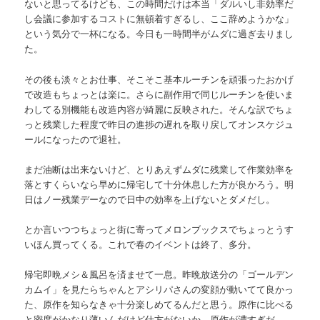
ないと思ってるけども、この時間だけは本当「ダルいし非効率だ
し会議に参加するコストに無頓着すぎるし、ここ辞めようかな」
という気分で一杯になる。今日も一時間半がムダに過ぎ去りまし
た。
その後も淡々とお仕事、そこそこ基本ルーチンを頑張ったおかげ
で改造もちょっとは楽に。さらに副作用で同じルーチンを使いま
わしてる別機能も改造内容が綺麗に反映された。そんな訳でちょ
っと残業した程度で昨日の進捗の遅れを取り戻してオンスケジュ
ールになったので退社。
まだ油断は出来ないけど、とりあえずムダに残業して作業効率を
落とすくらいなら早めに帰宅して十分休息した方が良かろう。明
日はノー残業デーなので日中の効率を上げないとダメだし。
とか言いつつちょっと街に寄ってメロンブックスでちょっとうす
いほん買ってくる。これで春のイベントは終了、多分。
帰宅即晩メシ＆風呂を済ませて一息。昨晩放送分の「ゴールデン
カムイ」を見たらちゃんとアシリパさんの変顔が動いてて良かっ
た、原作を知らなきゃ十分楽しめてるんだと思う。原作に比べる
と密度がかなり薄いんだけど仕方がないか。原作が濃すぎだ。