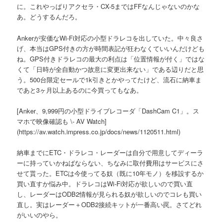
に。これやっぱりアクセラ・CX-5まではFFなんじゃないのかな
あ。どうするんだろ。
Ankerが安価なWi-Fi対応の小型ドラレコを出していた。中々良さ
げ、本当はGPS付きの方が時間表記が狂わなくていいんだけども
ね。GPS付きドラレコの最大の利点は「位置情報が付く」ではな
くて「日時が全自動かつ故意に変更出来ない」である辺りだと思
う。500台限定セールで1k引きとかやってたけど、流石に納車ま
であと3ヶ月以上あるのに今買ってもなあ。
[Anker、9,999円の小型ドライブレコーダ「DashCam C1」。ス
マホで映像確認も \- AV Watch]
(https://av.watch.impress.co.jp/docs/news/1120511.html)
納車までにETC・ドラレコ・レーダーは自分で用意してディーラ
ーに持っていかねばならない、ちなみに取付費用はサービスにさ
せて貰った。ETCは今使ってる奴（既に10年モノ）を移設するか
買い直すか悩み中。ドラレコはWi-Fi対応が欲しいので買い直
し、レーダーはODB2情報が見られる奴が欲しいのでコレも買い
直し。実はレーダー＋ODB2接続キットが一番高い罠。さてどれ
がいいのやら。