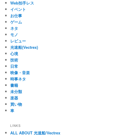
Web拍手レス
イベント
お仕事
ゲーム
ネタ
モノ
レビュー
光速船(Vectrex)
心境
技術
日常
映像・音楽
時事ネタ
書籍
未分類
楽器
買い物
車
LINKS
ALL ABOUT 光速船/Vectrex