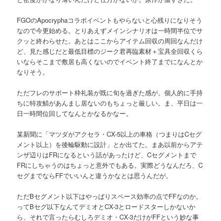
FGOのApocryphaコラボイベントもやらないと心残りになりそう
なので今更始める。とりあえずメインシナリオは一時間半位でサ
クッと終わらせた。あとはここからアイテム回収の周回なんだけ
ど、見た感じだと最低目標のジーク君再臨素材＋宝具全回収くら
いならそこまで敷居も高くないのでイベント終了までになんとか
なりそう。
ただフレのサポート枠礼装が既に旬を過ぎた感が。個人的に手持
ちに特攻鯖があんまし居ないのもちょっと厳しい。ま、平日は一
日一時間位回してなんとかなるかなー。
某新聞に「マツダがアクセラ・CX-5以上の車格（つまりはCセグ
メント以上）を後輪駆動に設計」とか出てた。まあ以前からアテ
ンザ辺りはFRになるという話があったけど、Cセグメントまで
FRにしちゃうのはちょっと意外でもある。実際どうなんだろ、C
セグまでならFFでいいんと違うかなとは思うんだが。
ただBセグメント以下はやっぱりスペース効率の点でFFなのか。
ってBセグ以下なんてデミオとCX-3とロードスターしかないか
ら、それで言ったらむしろデミオ・CX-3だけがFFという妙な事