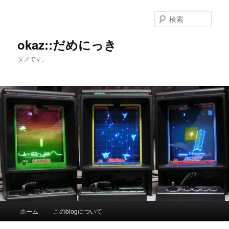
メ
サ
イ
ブ
検
ン
コ
索
コ
ン
okaz::だめにっき
ン
テ
ダメです。
テ
ン
ン
ツ
ツ
へ
へ
移
移
動
動
メ
ホーム
このblogについて
イ
ン