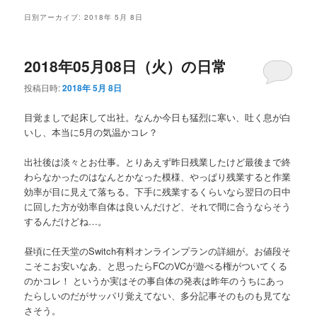
メ
日別アーカイブ:
2018年 5月 8日
ニ
ュ
ー
2018年05月08日（火）の日常
投稿日時:
2018年 5月 8日
目覚ましで起床して出社。なんか今日も猛烈に寒い、吐く息が白
いし、本当に5月の気温かコレ？
出社後は淡々とお仕事。とりあえず昨日残業したけど最後まで終
わらなかったのはなんとかなった模様、やっぱり残業すると作業
効率が目に見えて落ちる。下手に残業するくらいなら翌日の日中
に回した方が効率自体は良いんだけど、それで間に合うならそう
するんだけどね…。
昼頃に任天堂のSwitch有料オンラインプランの詳細が。お値段そ
こそこお安いなあ、と思ったらFCのVCが遊べる権がついてくる
のかコレ！ というか実はその事自体の発表は昨年のうちにあっ
たらしいのだがサッパリ覚えてない、多分記事そのものも見てな
さそう。