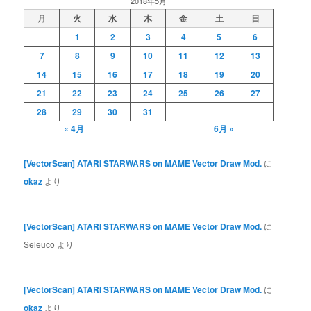
2018年5月
月
火
水
木
金
土
日
1
2
3
4
5
6
7
8
9
10
11
12
13
14
15
16
17
18
19
20
21
22
23
24
25
26
27
28
29
30
31
« 4月
6月 »
[VectorScan] ATARI STARWARS on MAME Vector Draw Mod.
に
okaz
より
[VectorScan] ATARI STARWARS on MAME Vector Draw Mod.
に
Seleuco
より
[VectorScan] ATARI STARWARS on MAME Vector Draw Mod.
に
okaz
より