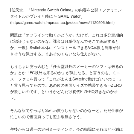
[任天堂、「Nintendo Switch Online」の内容を公開！ファミコン
タイトルがプレイ可能に \- GAME Watch]
(https://game.watch.impress.co.jp/docs/news/1120506.html)
問題は「オフラインで動くかどうか」だけど、これは多分定期的
に認証じゃないのかな。課金は月単位なんでそこで認証すると
か。一度にSwitch本体にインストールできるVC本数も制限が付
きそうな気はする。まあそのくらいなら仕方がない。
もうちょい突っ込むと「任天堂以外のメーカーのソフトは来るの
か」とか「FC以外も来るのか」が気になる。と言うのも、ミニ
スーファミを買って「これがまんまSwitchで動けばいいのに！」
と常々思ってたので。あの位の画面サイズで携帯できるF-ZERO
が欲しいのです、というかどんだけ初代F-ZERO好きなのかオ
レ。
そんな訳でやっぱりSwitch買うしかないのかなーと。ただ仕事が
忙しいので当面買っても遊ぶ暇無さそう。
午後からは週一の定例ミーティング。今の職場にそれほど不満は