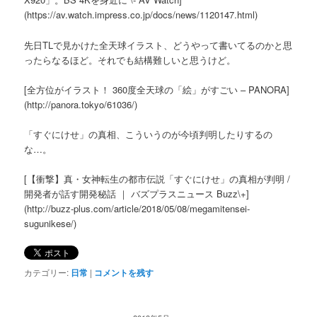
(https://av.watch.impress.co.jp/docs/news/1120147.html)
先日TLで見かけた全天球イラスト、どうやって書いてるのかと思
ったらなるほど。それでも結構難しいと思うけど。
[全方位がイラスト！ 360度全天球の「絵」がすごい – PANORA]
(http://panora.tokyo/61036/)
「すぐにけせ」の真相、こういうのが今頃判明したりするの
な…。
[【衝撃】真・女神転生の都市伝説「すぐにけせ」の真相が判明 /
開発者が話す開発秘話 ｜ バズプラスニュース Buzz\+]
(http://buzz-plus.com/article/2018/05/08/megamitensei-
sugunikese/)
カテゴリー:
日常
|
コメントを残す