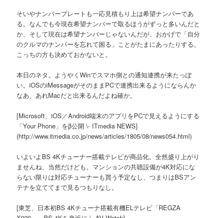
そいやナンバープレートも一応見積もり上は希望ナンバーであ
る。なんでも今現在希望ナンバーで取るほうがずっと多いんだと
か、そして現在は希望ナンバーじゃないんだが、おかげで「自分
のクルマのナンバーを忘れて困る」ことがたまにあったりする。
こっちの方も決めておかないと。
本日のネタ。ようやくWinでスマホ側との通知連携が来たっぽ
い。iOSのiMessageがそのままPCで連携出来るようにならんか
なあ、あれMacだと出来るんだよね確か。
[Microsoft、iOS／Android端末のアプリをPCで見えるようにする
「Your Phone」をβ公開 \- ITmedia NEWS]
(http://www.itmedia.co.jp/news/articles/1805/08/news054.html)
いよいよBS 4Kチューナー搭載テレビが商品化。全然盛り上がり
ませんね、当然だけども。マンションの共聴設備が4K対応にな
らない限りは対応チューナーも買う予定なし、つまりはBSアン
テナを立ててまで見るつもりなし。
[東芝、日本初BS 4Kチューナ搭載有機ELテレビ「REGZA
X920」。BS 4Kを身近に \- AV Watch]