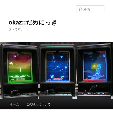
メ
サ
イ
ブ
検
ン
コ
索
コ
ン
okaz::だめにっき
ン
テ
ダメです。
テ
ン
ン
ツ
ツ
へ
へ
移
移
動
動
メ
ホーム
このblogについて
イ
ン