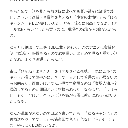
あらためて一話を見たら放送版に比べて画質が遥かに鮮明で凄
い。こういう画質・音質差を考えると「少女終末旅行」も「ゆる
キャン△」もBDが欲しいんだけども、流石にお高くてなあ。1ク
ール15kくらいだったら買うのに。現場その2倍から3倍なんだも
の。
淡々とし視聴して上巻（BD二枚）終わり。このアニメは実質14
話（13話が一時間ある）ので結構長い。まとめて見ると重たい話
だなあ、よく企画通したもんだ。
夜は「ひそねとまそたん」をリアルタイム視聴。一気にDパイの
キャラが増えて賑やかに。そして一人として普通の人が居ないの
もお約束か。面白いけどなんか見てて窮屈なのは「登場人物が全
員怒ってる」のが原因という指摘もあった、なるほど。「よりも
い」もそうだけど、そういう話を嫌がる層は確かにあるっぽいん
だよなあ。
なんか眠気が来ないので日記を書いてたら、「ゆるキャン△」の
再放送をやってて、しかも温泉回で色々と危ない（何が） うう
む、やっぱりBD欲しいなあ。