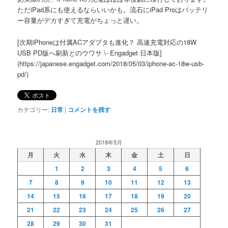
ただiPad系にも使えるならいいかも。流石にiPad Proはバッテリ
ー容量がデカすぎて充電がちょっと遅い。
[次期iPhoneは付属ACアダプタも進化？ 高速充電対応の18W
USB PD版へ刷新とのウワサ \- Engadget 日本版]
(https://japanese.engadget.com/2018/05/03/iphone-ac-18w-usb-
pd/)
カテゴリー:
日常
|
コメントを残す
2018年5月
月
火
水
木
金
土
日
1
2
3
4
5
6
7
8
9
10
11
12
13
14
15
16
17
18
19
20
21
22
23
24
25
26
27
28
29
30
31