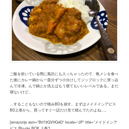
ご飯を炊いている間に風呂にも入っちゃったので、晩メシを食べ
た後にカレー鍋から一皿分ずつ小分けしてジップロックに突っ込
んで冷凍。んで鍋とか洗えばもう寝てもいいレベルである。まだ
寝ないけど。
…することもないので積みBDを崩す。まずはメイドインアビス
BD上巻から。買ってすぐ一話だけ見て積んでたのよね…。
[amazonjs asin=”B073QVHQ4D” locale=”JP” title=”メイドインア
ビス Blu-ray BOX 上巻”]