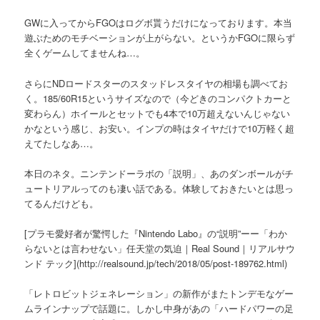
GWに入ってからFGOはログボ貰うだけになっております。本当
遊ぶためのモチベーションが上がらない。というかFGOに限らず
全くゲームしてませんね…。
さらにNDロードスターのスタッドレスタイヤの相場も調べてお
く。185/60R15というサイズなので（今どきのコンパクトカーと
変わらん）ホイールとセットでも4本で10万超えないんじゃない
かなという感じ、お安い。インプの時はタイヤだけで10万軽く超
えてたしなあ…。
本日のネタ。ニンテンドーラボの「説明」、あのダンボールがチ
ュートリアルってのも凄い話である。体験しておきたいとは思っ
てるんだけども。
[プラモ愛好者が驚愕した『Nintendo Labo』の“説明”ーー「わか
らないとは言わせない」任天堂の気迫｜Real Sound｜リアルサウ
ンド テック](http://realsound.jp/tech/2018/05/post-189762.html)
「レトロビットジェネレーション」の新作がまたトンデモなゲー
ムラインナップで話題に。しかし中身があの「ハードパワーの足