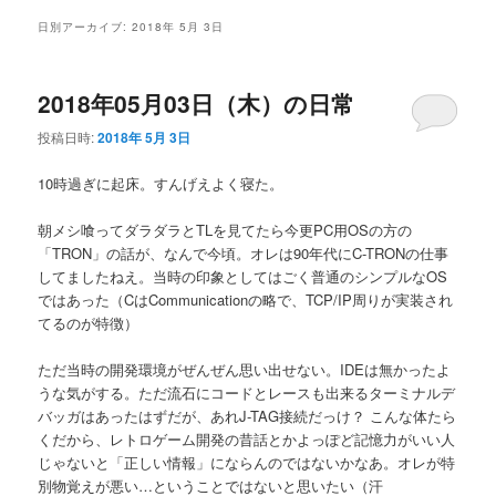
メ
日別アーカイブ:
2018年 5月 3日
ニ
ュ
ー
2018年05月03日（木）の日常
投稿日時:
2018年 5月 3日
10時過ぎに起床。すんげえよく寝た。
朝メシ喰ってダラダラとTLを見てたら今更PC用OSの方の
「TRON」の話が、なんで今頃。オレは90年代にC-TRONの仕事
してましたねえ。当時の印象としてはごく普通のシンプルなOS
ではあった（CはCommunicationの略で、TCP/IP周りが実装され
てるのが特徴）
ただ当時の開発環境がぜんぜん思い出せない。IDEは無かったよ
うな気がする。ただ流石にコードとレースも出来るターミナルデ
バッガはあったはずだが、あれJ-TAG接続だっけ？ こんな体たら
くだから、レトロゲーム開発の昔話とかよっぽど記憶力がいい人
じゃないと「正しい情報」にならんのではないかなあ。オレが特
別物覚えが悪い…ということではないと思いたい（汗