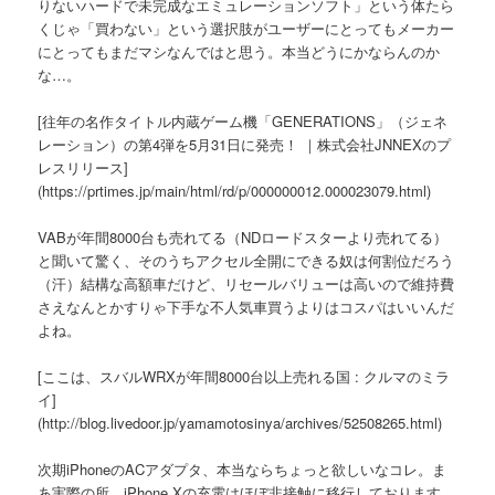
りないハードで未完成なエミュレーションソフト」という体たら
くじゃ「買わない」という選択肢がユーザーにとってもメーカー
にとってもまだマシなんではと思う。本当どうにかならんのか
な…。
[往年の名作タイトル内蔵ゲーム機「GENERATIONS」（ジェネ
レーション）の第4弾を5月31日に発売！ ｜株式会社JNNEXのプ
レスリリース]
(https://prtimes.jp/main/html/rd/p/000000012.000023079.html)
VABが年間8000台も売れてる（NDロードスターより売れてる）
と聞いて驚く、そのうちアクセル全開にできる奴は何割位だろう
（汗）結構な高額車だけど、リセールバリューは高いので維持費
さえなんとかすりゃ下手な不人気車買うよりはコスパはいいんだ
よね。
[ここは、スバルWRXが年間8000台以上売れる国 : クルマのミラ
イ]
(http://blog.livedoor.jp/yamamotosinya/archives/52508265.html)
次期iPhoneのACアダプタ、本当ならちょっと欲しいなコレ。ま
あ実際の所、iPhone Xの充電はほぼ非接触に移行しております。