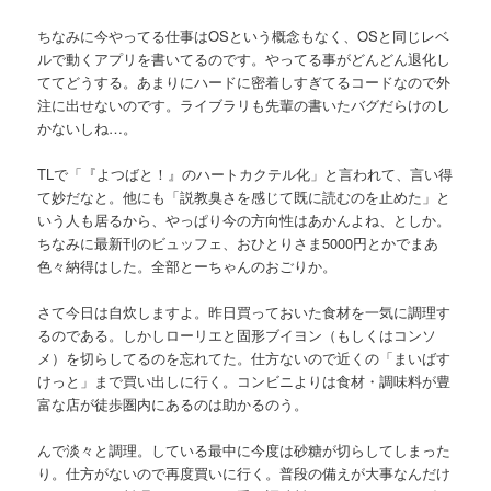
ちなみに今やってる仕事はOSという概念もなく、OSと同じレベ
ルで動くアプリを書いてるのです。やってる事がどんどん退化し
ててどうする。あまりにハードに密着しすぎてるコードなので外
注に出せないのです。ライブラリも先輩の書いたバグだらけのし
かないしね…。
TLで「『よつばと！』のハートカクテル化」と言われて、言い得
て妙だなと。他にも「説教臭さを感じて既に読むのを止めた」と
いう人も居るから、やっぱり今の方向性はあかんよね、としか。
ちなみに最新刊のビュッフェ、おひとりさま5000円とかでまあ
色々納得はした。全部とーちゃんのおごりか。
さて今日は自炊しますよ。昨日買っておいた食材を一気に調理す
るのである。しかしローリエと固形ブイヨン（もしくはコンソ
メ）を切らしてるのを忘れてた。仕方ないので近くの「まいばす
けっと」まで買い出しに行く。コンビニよりは食材・調味料が豊
富な店が徒歩圏内にあるのは助かるのう。
んで淡々と調理。している最中に今度は砂糖が切らしてしまった
り。仕方がないので再度買いに行く。普段の備えが大事なんだけ