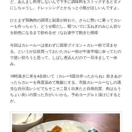
ど、あんまし料理しないんで下手に調味料をストックするとダメ
にしちゃうし。ドレッシングとかもっと小瓶がほしいんですよ。
ひとまず鶏胸肉の調理と副菜が終わり。さらに勢いに乗ってカレ
ーも作っちゃう。どうせ暇だし。暇ついでに玉ねぎのみじん切り
を飴色になるまで炒めるぜ（なお途中で飽きた模様
今回はカレールーは使わずに固形ブイヨン＋カレー粉で済ませ
る。というか以前買っておいたカレー粉が中途半端に余ってたの
で使い切ろうと思って。しばし煮込んだので一旦冷まして一休
み。
18時過ぎに米を4合炊いて（カレー5皿分作ったからね）炊きあが
ったらカレーを再度温めて晩飯にする。市販カレールーなしの適
当な自分流レシピでもそこそこ旨く出来たと自画自賛、肉はもう
ちょい良いの買った方がいいかも。予めヨーグルト漬けにすると
か。