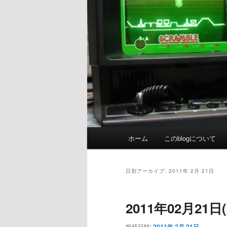
メ
ホーム
このblogについて
イ
ン
メ
日別アーカイブ:
2011年 2月 21日
ニ
ュ
2011年02月21
ー
投稿日時:
2011年 2月 21日