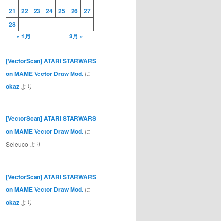
21
22
23
24
25
26
27
28
« 1月
3月 »
[VectorScan] ATARI STARWARS
on MAME Vector Draw Mod.
に
okaz
より
[VectorScan] ATARI STARWARS
on MAME Vector Draw Mod.
に
Seleuco
より
[VectorScan] ATARI STARWARS
on MAME Vector Draw Mod.
に
okaz
より