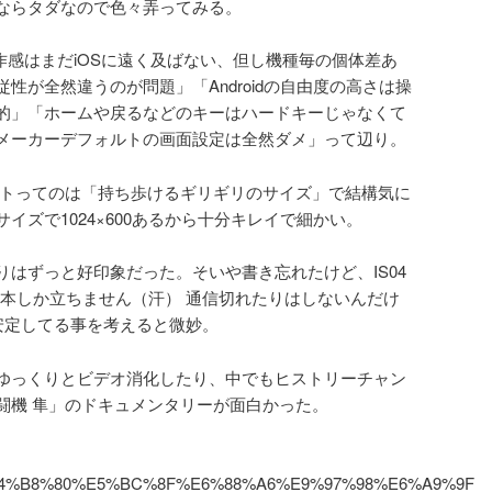
ならタダなので色々弄ってみる。
の操作感はまだiOSに遠く及ばない、但し機種毎の個体差あ
性が全然違うのが問題」「Androidの自由度の高さは操
的」「ホームや戻るなどのキーはハードキーじゃなくて
メーカーデフォルトの画面設定は全然ダメ」って辺り。
タブレットってのは「持ち歩けるギリギリのサイズ」で結構気に
イズで1024×600あるから十分キレイで細かい。
よりはずっと好印象だった。そいや書き忘れたけど、IS04
一本しか立ちません（汗） 通信切れたりはしないんだけ
5本安定してる事を考えると微妙。
ゆっくりとビデオ消化したり、中でもヒストリーチャン
闘機 隼」のドキュメンタリーが面白かった。
g/wiki/%E4%B8%80%E5%BC%8F%E6%88%A6%E9%97%98%E6%A9%9F