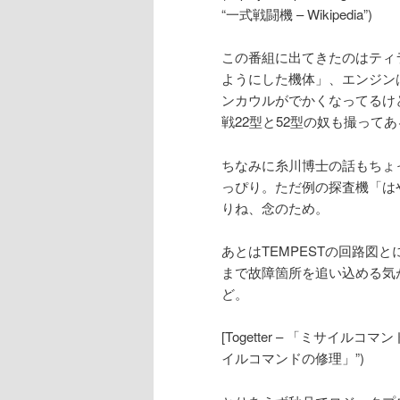
“一式戦闘機 – Wikipedia”)
この番組に出てきたのはティ
ようにした機体」、エンジン
ンカウルがでかくなってるけ
戦22型と52型の奴も撮って
ちなみに糸川博士の話もちょ
っぴり。ただ例の探査機「は
りね、念のため。
あとはTEMPESTの回路図
まで故障箇所を追い込める気
ど。
[Togetter – 「ミサイルコマンドの修理
イルコマンドの修理」”)