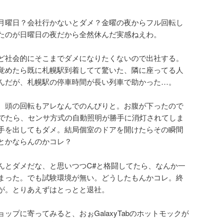
月曜日？会社行かないとダメ？金曜の夜からフル回転し
たのが日曜日の夜だから全然休んだ実感ねえわ。
ど社会的にそこまでダメになりたくないので出社する。
覚めたら既に札幌駅到着してて驚いた、隣に座ってる人
んだが、札幌駅の停車時間が長い列車で助かった…。
、頭の回転もアレなんでのんびりと。お腹が下ったので
んでたら、センサ方式の自動照明が勝手に消灯されてしま
手を出してもダメ。結局個室のドアを開けたらその瞬間
とかならんのかコレ？
んとダメだな、と思いつつC#と格闘してたら、なんか一
まった。でも試験環境が無い。どうしたもんかコレ。終
が。とりあえずはとっとと退社。
ップに寄ってみると、おぉGalaxyTabのホットモックが