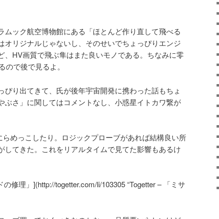
ラムック航空博物館にある「ほとんど作り直して飛べる
はオリジナルじゃないし、そのせいでちょっぴりエンジ
ど、HV画質で飛ぶ隼はまた良いモノである。ちなみに零
あるので後で見るよ。
っぴり出てきて、氏が後年宇宙開発に携わった話もちょ
やぶさ」に関してはコメントなし、小惑星イトカワ繋が
とにらめっこしたり。ロジックプローブがあれば結構良い所
がしてきた。これをリアルタイムで見てた影響もあるけ
」](http://togetter.com/li/103305 “Togetter – 「ミサ