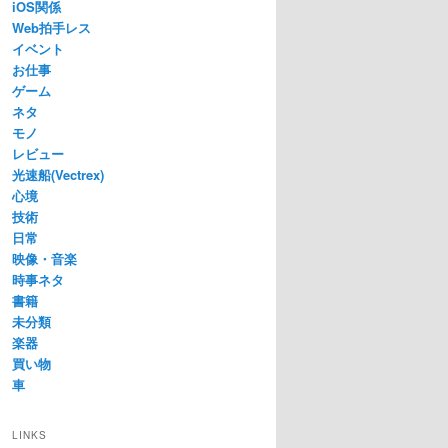
iOS関係
Web拍手レス
イベント
お仕事
ゲーム
ネタ
モノ
レビュー
光速船(Vectrex)
心境
技術
日常
映像・音楽
時事ネタ
書籍
未分類
楽器
買い物
車
LINKS