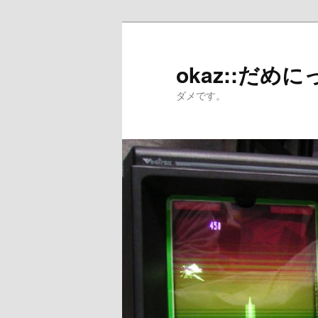
メ
サ
イ
ブ
ン
コ
okaz::だめに
コ
ン
ダメです。
ン
テ
テ
ン
ン
ツ
ツ
へ
へ
移
移
動
動