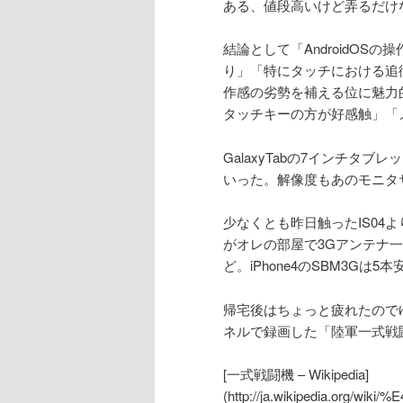
ある、値段高いけど弄るだけ
結論として「AndroidOS
り」「特にタッチにおける追従
作感の劣勢を補える位に魅力
タッチキーの方が好感触」「
GalaxyTabの7インチ
いった。解像度もあのモニタサ
少なくとも昨日触ったIS04
がオレの部屋で3Gアンテナ
ど。iPhone4のSBM3Gは
帰宅後はちょっと疲れたので
ネルで録画した「陸軍一式戦
[一式戦闘機 – Wikipedia]
(http://ja.wikipedia.or