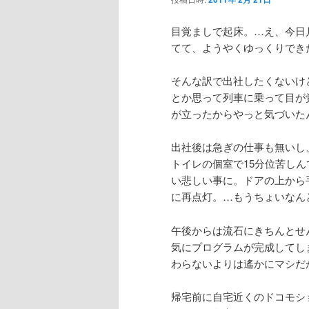
目覚ましで起床。…え、今日
てて、ようやくゆっくりでき
そんな訳で出社したくないけ
とか思って列車に乗って目が
が立ったからやっと気づいた
出社後は急ぎの仕事も無いし
トイレの個室で15分位苦し
い悲しい事に。ドアの上から
に再点灯。…もうちょいなん
午後からは流石にきちんとせ
気にプログラムが完成してし
わらないよりは遙かにマシだ
帰宅前に自宅近くのドコモショ