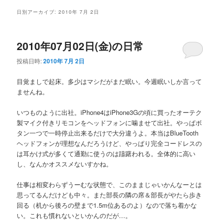
メ
日別アーカイブ:
2010年 7月 2日
ニ
ュ
ー
2010年07月02日(金)の日常
投稿日時:
2010年 7月 2日
目覚ましで起床。多少はマシだがまだ眠い。今週眠いしか言って
ませんね。
いつものように出社。iPhone4はiPhone3Gの頃に買ったオーテク
製マイク付きリモコンをヘッドフォンに噛ませて出社。やっぱボ
タン一つで一時停止出来るだけで大分違うよ。本当はBlueTooth
ヘッドフォンが理想なんだろうけど、やっぱり完全コードレスの
は耳かけ式が多くて通勤に使うのは躊躇われる。全体的に高い
し、なんかオススメないすかね。
仕事は相変わらずうーむな状態で、このままじゃいかんなーとは
思ってるんだけども中々。また部長の隣の席＆部長がやたら歩き
回る（机から後ろの壁まで1.5m位あるのよ）なので落ち着かな
い。これも慣れないといかんのだが…。