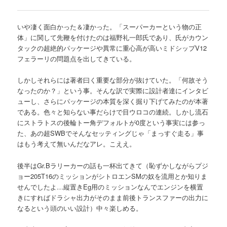
いや凄く面白かった＆凄かった。「スーパーカーという物の正
体」に関して先鞭を付けたのは福野礼一郎氏であり、氏がカウン
タックの超絶的パッケージや異常に重心高が高いミドシップV12
フェラーリの問題点を出してきている。
しかしそれらには著者曰く重要な部分が抜けていた。「何故そう
なったのか？」という事。そんな訳で実際に設計者達にインタビ
ューし、さらにパッケージの本質を深く掘り下げてみたのが本著
である。色々と知らない事だらけで目ウロコの連続。しかし流石
にストラトスの後輪トー角デフォルトが0度という事実には参っ
た、あの超SWBでそんなセッティングじゃ「まっすぐ走る」事
はもう考えて無いんだなアレ。こええ。
後半はGr.Bラリーカーの話も一杯出てきて（恥ずかしながらプジ
ョー205T16のミッションがシトロエンSMの奴を流用とか知りま
せんでしたよ…縦置きEg用のミッションなんでエンジンを横置
きにすればドラシャ出力がそのまま前後トランスファーの出力に
なるという頭のいい設計）中々楽しめる。