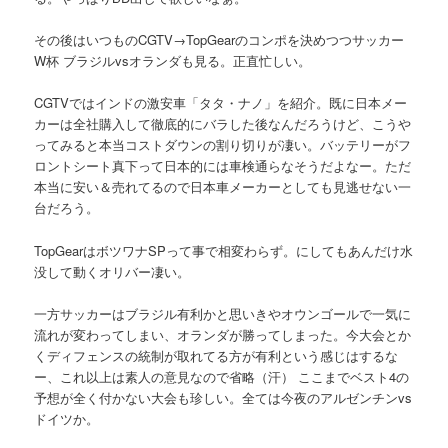
その後はいつものCGTV→TopGearのコンポを決めつつサッカー
W杯 ブラジルvsオランダも見る。正直忙しい。
CGTVではインドの激安車「タタ・ナノ」を紹介。既に日本メー
カーは全社購入して徹底的にバラした後なんだろうけど、こうや
ってみると本当コストダウンの割り切りが凄い。バッテリーがフ
ロントシート真下って日本的には車検通らなそうだよなー。ただ
本当に安い＆売れてるので日本車メーカーとしても見逃せない一
台だろう。
TopGearはボツワナSPって事で相変わらず。にしてもあんだけ水
没して動くオリバー凄い。
一方サッカーはブラジル有利かと思いきやオウンゴールで一気に
流れが変わってしまい、オランダが勝ってしまった。今大会とか
くディフェンスの統制が取れてる方が有利という感じはするな
ー、これ以上は素人の意見なので省略（汗） ここまでベスト4の
予想が全く付かない大会も珍しい。全ては今夜のアルゼンチンvs
ドイツか。