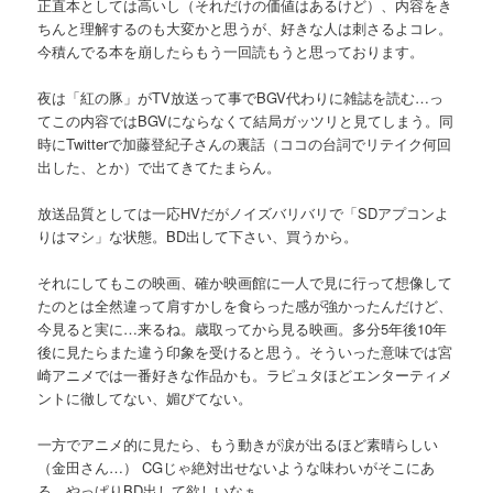
正直本としては高いし（それだけの価値はあるけど）、内容をき
ちんと理解するのも大変かと思うが、好きな人は刺さるよコレ。
今積んでる本を崩したらもう一回読もうと思っております。
夜は「紅の豚」がTV放送って事でBGV代わりに雑誌を読む…っ
てこの内容ではBGVにならなくて結局ガッツリと見てしまう。同
時にTwitterで加藤登紀子さんの裏話（ココの台詞でリテイク何回
出した、とか）で出てきてたまらん。
放送品質としては一応HVだがノイズバリバリで「SDアプコンよ
りはマシ」な状態。BD出して下さい、買うから。
それにしてもこの映画、確か映画館に一人で見に行って想像して
たのとは全然違って肩すかしを食らった感が強かったんだけど、
今見ると実に…来るね。歳取ってから見る映画。多分5年後10年
後に見たらまた違う印象を受けると思う。そういった意味では宮
崎アニメでは一番好きな作品かも。ラピュタほどエンターティメ
ントに徹してない、媚びてない。
一方でアニメ的に見たら、もう動きが涙が出るほど素晴らしい
（金田さん…） CGじゃ絶対出せないような味わいがそこにあ
る。やっぱりBD出して欲しいなぁ。