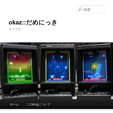
メ
サ
イ
ブ
検
ン
コ
索
コ
ン
okaz::だめにっき
ン
テ
ダメです。
テ
ン
ン
ツ
ツ
へ
へ
移
移
動
動
メ
ホーム
このblogについて
イ
ン