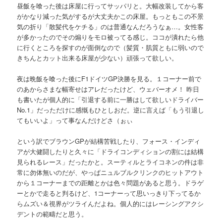
昼飯を喰った後は床屋に行ってサッパリと。大幅改装してから客
がかなり減った気がするが大丈夫かこの床屋。もっともこの不景
気の折り「散髪代をケチる」のは普通なんだろうなぁ…。女性客
が多かったのでその煽りをモロ被ってる感じ。ココが潰れたら他
に行くところを探すのが面倒なので（髪質・肌質ともに弱いので
きちんとカット出来る床屋が少ない）頑張って欲しい。
夜は晩飯を喰った後にF1ドイツGP決勝を見る。１コーナー前で
のあからさまな幅寄せはアレだったけど、ウェバーオメ！ 昨日
も書いたが個人的に「引退する前に一勝はして欲しいドライバー
No.1」だっただけに感慨もひとしおだ。逆に言えば「もう引退し
てもいいよ」って事なんだけどさ（ぉぃ
という訳でブラウンGPが結構苦戦したり、フォース・インディ
アが大健闘したりと久々に「ドライコンディションの割には結構
見られるレース」だったかと。スーティルとライコネンの件は非
常に勿体無いのだが、やっぱニュルブルクリンクのヒットアウト
から１コーナーまでの距離とかは色々問題があると思う。ドラゲ
ーとかで走ると判るけど、1コーナーって思いっきり下ってるか
らムズい＆視界がツライんだよね。個人的にはレーシングアクシ
デントの範疇だと思う。