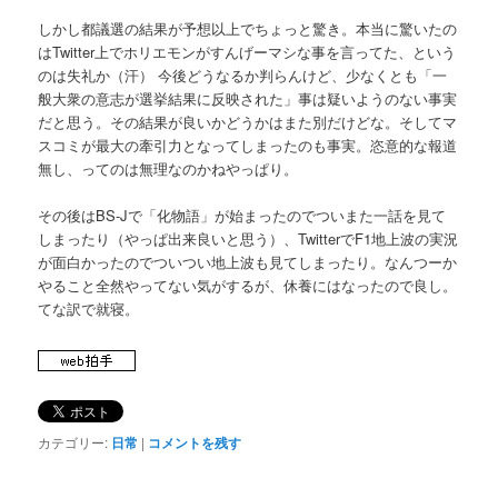
しかし都議選の結果が予想以上でちょっと驚き。本当に驚いたの
はTwitter上でホリエモンがすんげーマシな事を言ってた、という
のは失礼か（汗） 今後どうなるか判らんけど、少なくとも「一
般大衆の意志が選挙結果に反映された」事は疑いようのない事実
だと思う。その結果が良いかどうかはまた別だけどな。そしてマ
スコミが最大の牽引力となってしまったのも事実。恣意的な報道
無し、ってのは無理なのかねやっぱり。
その後はBS-Jで「化物語」が始まったのでついまた一話を見て
しまったり（やっぱ出来良いと思う）、TwitterでF1地上波の実況
が面白かったのでついつい地上波も見てしまったり。なんつーか
やること全然やってない気がするが、休養にはなったので良し。
てな訳で就寝。
カテゴリー:
日常
|
コメントを残す