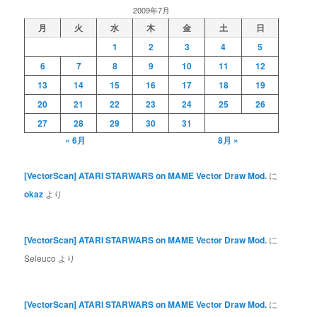
2009年7月
月
火
水
木
金
土
日
1
2
3
4
5
6
7
8
9
10
11
12
13
14
15
16
17
18
19
20
21
22
23
24
25
26
27
28
29
30
31
« 6月
8月 »
[VectorScan] ATARI STARWARS on MAME Vector Draw Mod.
に
okaz
より
[VectorScan] ATARI STARWARS on MAME Vector Draw Mod.
に
Seleuco
より
[VectorScan] ATARI STARWARS on MAME Vector Draw Mod.
に