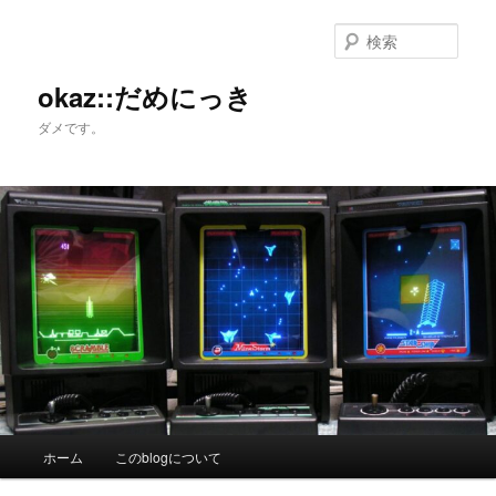
メ
サ
イ
ブ
検
ン
コ
索
コ
ン
okaz::だめにっき
ン
テ
ダメです。
テ
ン
ン
ツ
ツ
へ
へ
移
移
動
動
メ
ホーム
このblogについて
イ
ン