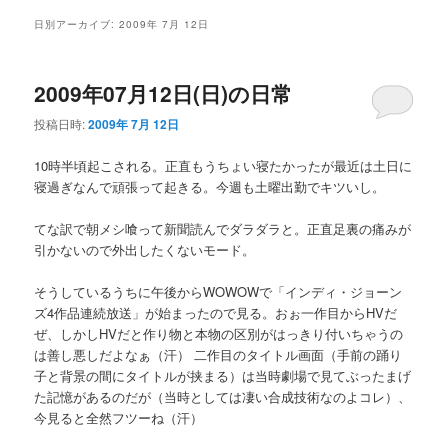
メ
日別アーカイブ:
2009年 7月 12日
ニ
ュ
ー
2009年07月12日(日)の日常
投稿日時:
2009年 7月 12日
10時半頃起こされる。正直もうちょい寝たかったが最近は土日に
寝過ぎなんで頑張って起きる。今週も土曜出勤でキツいし。
てな訳で朝メシ喰って新聞読んでダラダラと。正直足裏の痛みが
引かないので外出したくないモード。
そうしているうちに午後からWOWOWで「インディ・ジョーン
ズ4作品連続放送」が始まったので見る。おぉ一作目からHVだ
ぜ、しかしHVだと作り物と本物の区別がはっきり付いちゃうの
は善し悪しだよなぁ（汗） 二作目のタイトル画面（手前の踊り
子と背景の間にタイトルが挟まる）は当時劇場で見てぶったまげ
た記憶があるのだが（当時としては凄い合成技術なのよコレ）、
今見ると全然フツーね（汗）