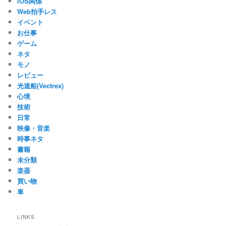
iOS関係
Web拍手レス
イベント
お仕事
ゲーム
ネタ
モノ
レビュー
光速船(Vectrex)
心境
技術
日常
映像・音楽
時事ネタ
書籍
未分類
楽器
買い物
車
LINKS