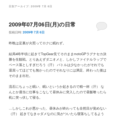
メ
日別アーカイブ:
2009年 7月 6日
ニ
ュ
ー
2009年07月06日(月)の日常
投稿日時:
2009年 7月 6日
昨晩は足裏が火照ってロクに眠れず。
結局4時半頃に起きてTopGear見てそのままmotoGPラグナセカ決
勝を生観戦。とりあえずダニオメと、しかしファイナルラップで
ペース落としすぎだろう（汗） バトルは少なかったがそれでも
退屈ってほどでも無かったのでそれなりには満足、終わった後は
そのまま出社。
流石にちょっと眠い、眠いというか起きるので精一杯（汗） な
んとか適当に仕事をこなして昼休みに突入したので昼飯喰ったら
机に突っ伏して寝る。
…しかしこれが悪かった、昼休みが終わっても全然目が覚めない
（汗） 起きてなきゃダメなのに気がついたら寝落ちしてるよう