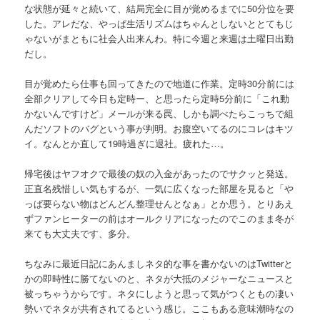
な状態が延々と続いて、結局完全に目が覚めるまでに50分位を要
した。アレだな、やっぱ生活リズムはちゃんとしないととてもじ
ゃないがまともに社会人出来んわ。特に今週と来週は土曜日出勤
だし。
目が覚めたら仕事も回ってきたので地道に作業。定時30分前には
全部クリアして今日も定時ー、と思ったら定時5分前に「これ動
かないんですけど」メールが来る罠、しかも調べたらこっちで組
んだソフトのバグという事が判明。お腹空いてるのにコレはキツ
イ。なんとか直して19時過ぎに退社。疲れた…。
帰宅後はヤフオクで最後の奴の入金があったのでサクッと発送。
正直名残惜しい気もするが、一気に広くなった部屋を見ると「や
っぱ要らない物はどんどん整理せんとなぁ」とか思う。とりあえ
ずファンヒーターの前はオールクリアになったのでこのまま冬が
来ても大丈夫です、多分。
ちなみに最近日記にあんましネタ的な事を書かないのはTwitterと
かの即時性に勝てないのと、ネタが大抵のメジャーなニュースと
被っちゃうからです。ネタにしようと思って気がつくともの凄い
勢いでネタが共有されてるという感じ。ここもある意味潮時なの