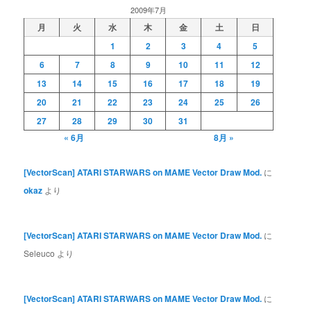
2009年7月
月
火
水
木
金
土
日
1
2
3
4
5
6
7
8
9
10
11
12
13
14
15
16
17
18
19
20
21
22
23
24
25
26
27
28
29
30
31
« 6月
8月 »
[VectorScan] ATARI STARWARS on MAME Vector Draw Mod.
に
okaz
より
[VectorScan] ATARI STARWARS on MAME Vector Draw Mod.
に
Seleuco
より
[VectorScan] ATARI STARWARS on MAME Vector Draw Mod.
に