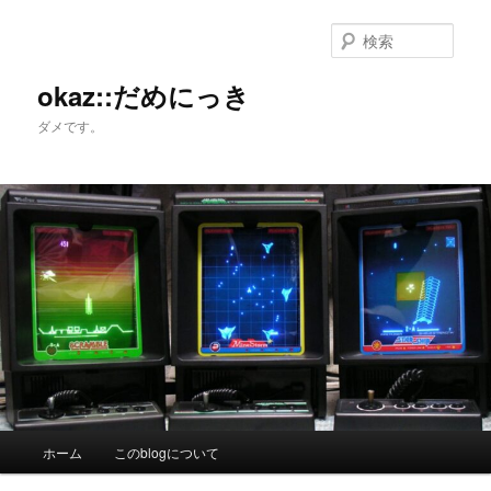
メ
サ
イ
ブ
検
ン
コ
索
コ
ン
okaz::だめにっき
ン
テ
ダメです。
テ
ン
ン
ツ
ツ
へ
へ
移
移
動
動
メ
ホーム
このblogについて
イ
ン