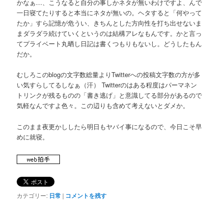
かなぁ…、こうなると自分の事しかネタが無いわけですよ、んで
一日寝てたりすると本当にネタが無いの。ヘタすると「何やって
たか」すら記憶が危うい、きちんとした方向性を打ち出せないま
まダラダラ続けていくというのは結構アレなもんです。かと言っ
てプライベート丸晒し日記は書くつもりもないし。どうしたもん
だか。
むしろこのblogの文字数総量よりTwitterへの投稿文字数の方が多
い気すらしてるしなぁ（汗） Twitterのはある程度はパーマネン
トリンクが残るものの「書き逃げ」と意識してる部分があるので
気軽なんですよ色々。この辺りも含めて考えないとダメか。
このまま夜更かししたら明日もヤバイ事になるので、今日こそ早
めに就寝。
カテゴリー:
日常
|
コメントを残す