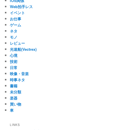
iOS関係
Web拍手レス
イベント
お仕事
ゲーム
ネタ
モノ
レビュー
光速船(Vectrex)
心境
技術
日常
映像・音楽
時事ネタ
書籍
未分類
楽器
買い物
車
LINKS