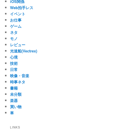
iOS関係
Web拍手レス
イベント
お仕事
ゲーム
ネタ
モノ
レビュー
光速船(Vectrex)
心境
技術
日常
映像・音楽
時事ネタ
書籍
未分類
楽器
買い物
車
LINKS