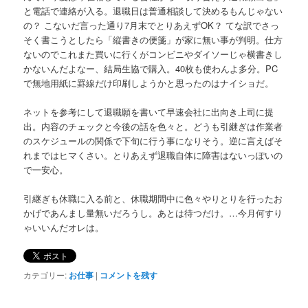
と電話で連絡が入る。退職日は普通相談して決めるもんじゃない
の？ こないだ言った通り7月末でとりあえずOK？ てな訳でさっ
そく書こうとしたら「縦書きの便箋」が家に無い事が判明。仕方
ないのでこれまた買いに行くがコンビニやダイソーじゃ横書きし
かないんだよなー、結局生協で購入。40枚も使わんよ多分。PC
で無地用紙に罫線だけ印刷しようかと思ったのはナイショだ。
ネットを参考にして退職願を書いて早速会社に出向き上司に提
出。内容のチェックと今後の話を色々と。どうも引継ぎは作業者
のスケジュールの関係で下旬に行う事になりそう。逆に言えばそ
れまではヒマくさい。とりあえず退職自体に障害はないっぽいの
で一安心。
引継ぎも休職に入る前と、休職期間中に色々やりとりを行ったお
かげであんまし量無いだろうし。あとは待つだけ。…今月何すり
ゃいいんだオレは。
カテゴリー:
お仕事
|
コメントを残す