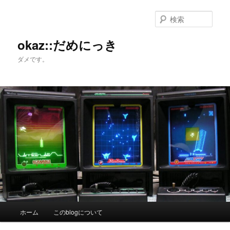
メ
サ
イ
ブ
検
ン
コ
索
コ
ン
okaz::だめにっき
ン
テ
ダメです。
テ
ン
ン
ツ
ツ
へ
へ
移
移
動
動
メ
ホーム
このblogについて
イ
ン