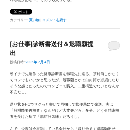
カテゴリー:
買い物
|
コメントを残す
[お仕事]診断書送付＆退職願提
出
投稿日時:
2005年 7月 4日
朝イチで先週作った健康診断書を転職先に送る。茶封筒しかなく
てコレでもいいかと思ったが、退職願とかで白封筒が必須になり
そうな感じだったのでコンビニで購入。二重構造でないとなんか
不安だし。
送り状をPCでサクっと書いて同梱して郵便局にて発送。実は
「肝機能要再検査」なんだけど大丈夫だろ、多分。どうせ精密検
査を受けた所で「脂肪肝気味」だろうし。
んで、今度は今在籍している会社から「取り合えず退職願出せ」