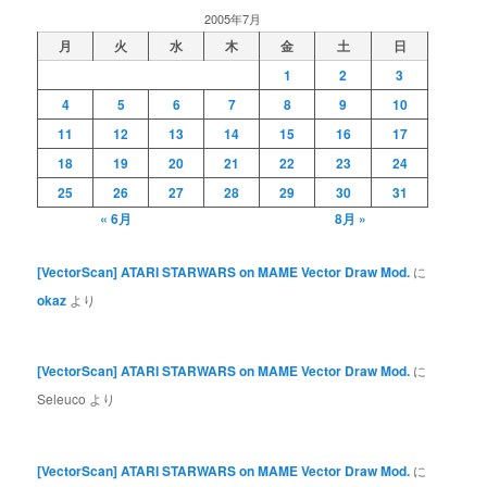
2005年7月
月
火
水
木
金
土
日
1
2
3
4
5
6
7
8
9
10
11
12
13
14
15
16
17
18
19
20
21
22
23
24
25
26
27
28
29
30
31
« 6月
8月 »
[VectorScan] ATARI STARWARS on MAME Vector Draw Mod.
に
okaz
より
[VectorScan] ATARI STARWARS on MAME Vector Draw Mod.
に
Seleuco
より
[VectorScan] ATARI STARWARS on MAME Vector Draw Mod.
に