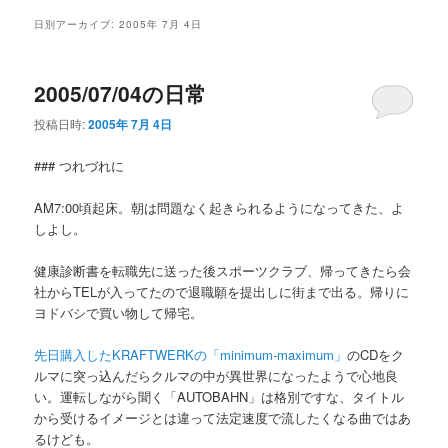
メ
日別アーカイブ:
2005年 7月 4日
ニ
ュ
ー
2005/07/04の日常
投稿日時:
2005年 7月 4日
### つれづれに
AM7:00頃起床。朝は問題なく起きられるようになってきた、よ
しよし。
健康診断書を転職先に送った後スポーツクラブ、帰ってきたら会
社からTELが入ってたので退職願を提出しに街まで出る。帰りに
ヨドバシで買い物して帰宅。
先日購入したKRAFTWERKの「minimum-maximum」
のCDをク
ルマに突っ込んだらクルマの中が異世界になったようで心地良
い。運転しながら聞く「AUTOBAHN」は格別ですな、タイトル
から受けるイメージとは違って法定速度で流したくなる曲ではあ
るけども。