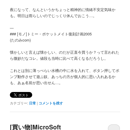
夜になって、なんというかちょっと精神的に情緒不安定気味か
も。明日は雨らしいのでじっくり休んでおこう…。
—
### [モノ]トミー・ポケットメイト復刻計画2005
(たのみcom)
懐かしいと言えば懐かしい、のだが正直今買うか？って言われた
ら微妙だなコレ。値段も当時に比べて高くなるだろうし。
これとは別に薄っぺらい水槽の中に水を入れて、ボタン押してポ
ンプ動作させて遊ぶ奴、あっちの方が個人的に思い入れあるか
も、あぁ名前が思い出せん…。
カテゴリー:
日常
|
コメントを残す
[買い物]MicroSoft