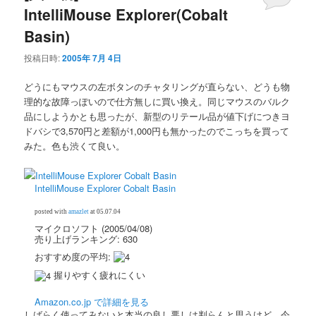
IntelliMouse Explorer(Cobalt
Basin)
投稿日時:
2005年 7月 4日
どうにもマウスの左ボタンのチャタリングが直らない、どうも物
理的な故障っぽいので仕方無しに買い換え。同じマウスのバルク
品にしようかとも思ったが、新型のリテール品が値下げにつきヨ
ドバシで3,570円と差額が1,000円も無かったのでこっちを買って
みた。色も渋くて良い。
IntelliMouse Explorer Cobalt Basin
posted with
amazlet
at 05.07.04
マイクロソフト (2005/04/08)
売り上げランキング: 630
おすすめ度の平均:
握りやすく疲れにくい
Amazon.co.jp で詳細を見る
しばらく使ってみないと本当の良し悪しは判らんと思うけど、今