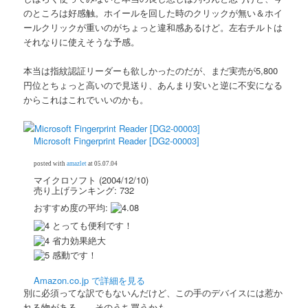
のところは好感触。ホイールを回した時のクリックが無い＆ホイ
ールクリックが重いのがちょっと違和感あるけど。左右チルトは
それなりに使えそうな予感。
本当は指紋認証リーダーも欲しかったのだが、まだ実売が5,800
円位とちょっと高いので見送り、あんまり安いと逆に不安になる
からこれはこれでいいのかも。
Microsoft Fingerprint Reader [DG2-00003]
posted with
amazlet
at 05.07.04
マイクロソフト (2004/12/10)
売り上げランキング: 732
おすすめ度の平均:
とっても便利です！
省力効果絶大
感動です！
Amazon.co.jp で詳細を見る
別に必須ってな訳でもないんだけど、この手のデバイスには惹か
れる物がある…。そのうち買うかも。