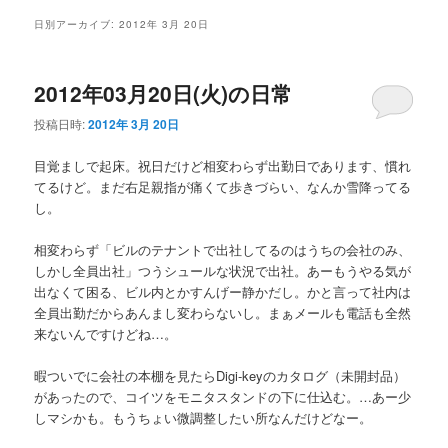
メ
日別アーカイブ:
2012年 3月 20日
ニ
ュ
ー
2012年03月20日(火)の日常
投稿日時:
2012年 3月 20日
目覚ましで起床。祝日だけど相変わらず出勤日であります、慣れ
てるけど。まだ右足親指が痛くて歩きづらい、なんか雪降ってる
し。
相変わらず「ビルのテナントで出社してるのはうちの会社のみ、
しかし全員出社」つうシュールな状況で出社。あーもうやる気が
出なくて困る、ビル内とかすんげー静かだし。かと言って社内は
全員出勤だからあんまし変わらないし。まぁメールも電話も全然
来ないんですけどね…。
暇ついでに会社の本棚を見たらDigi-keyのカタログ（未開封品）
があったので、コイツをモニタスタンドの下に仕込む。…あー少
しマシかも。もうちょい微調整したい所なんだけどなー。