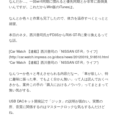
なんだか…。一回wi-fi同期に慣れると優先同期とか非常に面倒臭
いんですが。これだからWin版のiTunesは。
なんとか色々と作業も完了したので、体力を温存すべくとっとと
就寝。
本日のネタ。西川善司氏がFD3SからR35 GT-Rに乗り換えるって
な話。
[Car Watch 【連載】西川善司の「NISSAN GT-R」ライフ]
(http://car.watch.impress.co.jp/docs/news/20120319_518510.html
“Car Watch 【連載】西川善司の「NISSAN GT-R」ライフ”)
なんつーか色々と考えさせられる内容だなー。「車が欲しい、特
に趣味に振った車、でもよく分かん無い」って人は読んでおくべ
きかも。案外この手の「購入におけるノウハウ」ってまとまって
無い気がする。
USB DACキット開発記で「ジッタ」の説明が面白い。実際の
所、音質に関係するのはマスタークロックな気もするんだけど
ね。