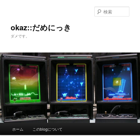
メ
サ
イ
ブ
検
ン
コ
索
コ
ン
okaz::だめにっき
ン
テ
ダメです。
テ
ン
ン
ツ
ツ
へ
へ
移
移
動
動
メ
ホーム
このblogについて
イ
ン