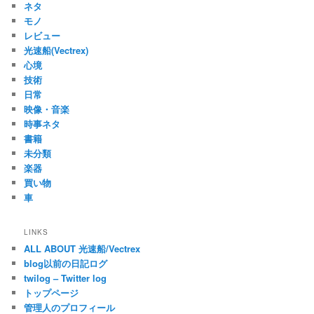
ネタ
モノ
レビュー
光速船(Vectrex)
心境
技術
日常
映像・音楽
時事ネタ
書籍
未分類
楽器
買い物
車
LINKS
ALL ABOUT 光速船/Vectrex
blog以前の日記ログ
twilog – Twitter log
トップページ
管理人のプロフィール