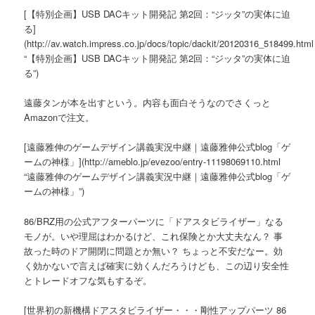
[【特別企画】USB DACキット開発記 第2回：“ジッタ”の実体に迫
る]
(http://av.watch.impress.co.jp/docs/topic/dackit/20120316_518499.html
“【特別企画】USB DACキット開発記 第2回：“ジッタ”の実体に迫
る”)
遠藤タンが本を出すという。内容も面白そうなのでさくっと
Amazonで注文。
[遠藤雅伸のゲームデザイン講義実況中継｜遠藤雅伸公式blog「ゲ
ームの神様」](http://ameblo.jp/evezoo/entry-11198069110.html
“遠藤雅伸のゲームデザイン講義実況中継｜遠藤雅伸公式blog「ゲ
ームの神様」”)
86/BRZ用の公式アフターパーツに「ドアスタビライザー」なる
モノが。いや理屈はわかるけど、これ保険とか大丈夫なん？ 事
故った時のドア開閉に問題とか無い？ ちょっと不安だなー。効
く効かないで言えば確実に効くんだろうけども、この辺り安全性
とトレードオフな気もするぞ。
[世界初の新機構ドアスタビライザー・・・剛性アップパーツ 86