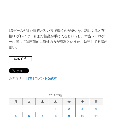
LDゲームがまだ現役バリバリで動くのが凄いな。話によると互
換LDプレイヤーもまだ新品が手に入るというし、本当レトロゲ
ーに関しては圧倒的に海外の方が有利というか、勉強してる感が
強い。
カテゴリー:
日常
|
コメントを残す
2012年3月
月
火
水
木
金
土
日
1
2
3
4
5
6
7
8
9
10
11