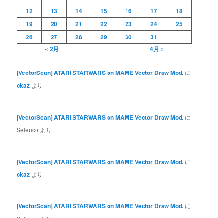
12
13
14
15
16
17
18
19
20
21
22
23
24
25
26
27
28
29
30
31
« 2月
4月 »
[VectorScan] ATARI STARWARS on MAME Vector Draw Mod.
に
okaz
より
[VectorScan] ATARI STARWARS on MAME Vector Draw Mod.
に
Seleuco
より
[VectorScan] ATARI STARWARS on MAME Vector Draw Mod.
に
okaz
より
[VectorScan] ATARI STARWARS on MAME Vector Draw Mod.
に