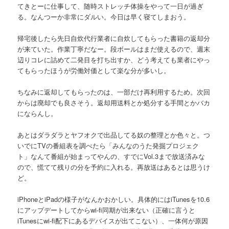
てきとーに仕事して、随時ストレッチ体操をやって一日が過ぎ
る。なんつーか非常にダルい。今日は早く寝てしまおう。
帰宅後したら先日自炊代行業者に自炊してもらった書籍の返却分
が来ていた。作業丁寧だなー。段ボールはまだ使えるので、週末
辺りコレに詰めて二発目を打ち出すか、どう考えても業者にやっ
てもらったほうが労働対価として楽な分が多いし。
ちなみに返却してもらったのは、一部だけ再利用するため。次回
からは廃却でも良さそう。返却用送料とか処分する手間とかバカ
にならんし。
あとはダラダラとヤフオクで出品してる奴の整理とか色々と。つ
いでにTVの番組表を調べたら「みんなのうた発掘プロジェク
ト」なんて番組が始まってやんの、すでにVol.3まで放送済みな
ので、慌てて残りの分を予約に入れる。再放送はあるとは思うけ
ど。
iPhoneとiPadの様子がなんかおかしい。具体的にはiTunesを10.6
にアップデートしてからwi-fi同期が出来ない（正確に言うと
iTunesにwi-fi配下にあるデバイスが出てこない）、一体何が原因