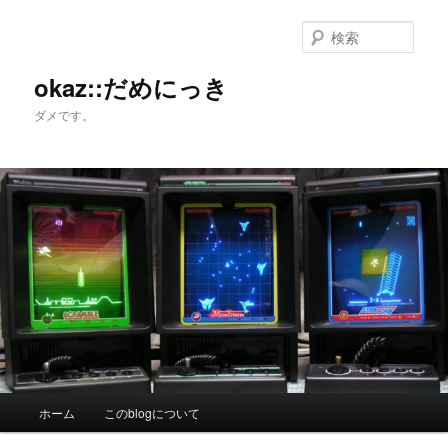
メ
サ
イ
ブ
検
ン
コ
索
コ
ン
okaz::だめにっき
ン
テ
ダメです。
テ
ン
ン
ツ
ツ
へ
へ
移
移
動
動
メ
ホーム
このblogについて
イ
ン