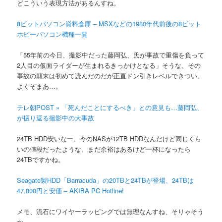
どこういう表現方法があるんすね。
8ビットパソコン資料倉庫 – MSXなどの1980年代前後の8ビット
ホビーパソコン機種一覧
「55年前の今日、撮影中だった藤岡弘、氏が事故で重傷を負って
2人目の仮面ライダーが生まれるきっかけとなる」そうな、その
事故の顛末は初めて読んだのだが正直ドン引きレベルできつい。
よくぞまあ…。
テレ朝POST » 「死んだことにするべき」との意見も…藤岡弘、
が振り返る撮影中の大事故
24TB HDD安いなー、今のNASが12TB HDDなんだけど同じくら
いの値段だったような。まだ余裕はあるけど一杯になったら
24TBですかね。
Seagate製HDD「Barracuda」の20TBと24TBが登場、24TBは
47,800円と安価 – AKIBA PC Hotline!
メモ、流石にワイヤーラッピングでは無理なんすね、そりゃそう
か。