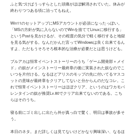
ふと気づけばうっすらとした頭痛がほぼ解消されていた。休みが
終わりつつある頃に治ってもねえ。
Win11のセットアップにMSアカウントが必須になったっぽい。
「MSの方針が気に入らないのでWinを捨ててLinuxに移行する」
というPostを見かけるが、その程度の気分で軽く移行すると地獄
を見る気がする。なんだかんだ言ってWindowsは良く出来てるん
すよ、ただもうそろそろ根本的な治療が必要だとは思うけども。
ブルアカは恒常イベントストーリーのうち「ゲーム開発部＋メイ
ド」の奴がメインストーリー最終章の後に実装された奴なのでこ
いつを片付ける。なるほどアリスのモップの先に付いてるマスコ
ットの意味が最終章をクリアしてないと分からんのだなコレ。こ
れで恒常イベントストーリーはほぼクリア、というのはワカモバ
レンタインの奴が推奨Lv.80でクリア出来てないのである。こち
らはそのうち。
寝る前にゴミ出しに出たら外が真っ白で驚く、明日は事故が多そ
う。
本日のネタ。まだ詳しくは見てないけどかなり興味深い、なるほ