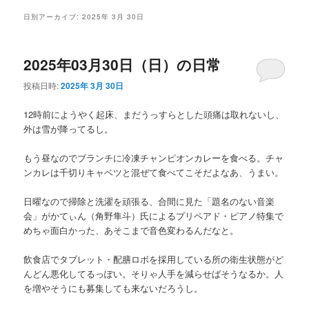
メ
日別アーカイブ:
2025年 3月 30日
ニ
ュ
ー
2025年03月30日（日）の日常
投稿日時:
2025年 3月 30日
12時前にようやく起床、まだうっすらとした頭痛は取れないし、
外は雪が降ってるし。
もう昼なのでブランチに冷凍チャンピオンカレーを食べる。チャ
ンカレは千切りキャベツと混ぜて食べてこそだよなあ、うまい。
日曜なので掃除と洗濯を頑張る、合間に見た「題名のない音楽
会」がかてぃん（角野隼斗）氏によるプリペアド・ピアノ特集で
めちゃ面白かった、あそこまで音色変わるんだなと。
飲食店でタブレット・配膳ロボを採用している所の衛生状態がど
んどん悪化してるっぽい。そりゃ人手を減らせばそうなるか。人
を増やそうにも募集しても来ないだろうし。