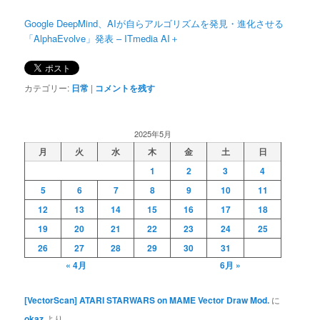
Google DeepMind、AIが自らアルゴリズムを発見・進化させる
「AlphaEvolve」発表 – ITmedia AI＋
カテゴリー:
日常
|
コメントを残す
2025年5月
月
火
水
木
金
土
日
1
2
3
4
5
6
7
8
9
10
11
12
13
14
15
16
17
18
19
20
21
22
23
24
25
26
27
28
29
30
31
« 4月
6月 »
[VectorScan] ATARI STARWARS on MAME Vector Draw Mod.
に
okaz
より