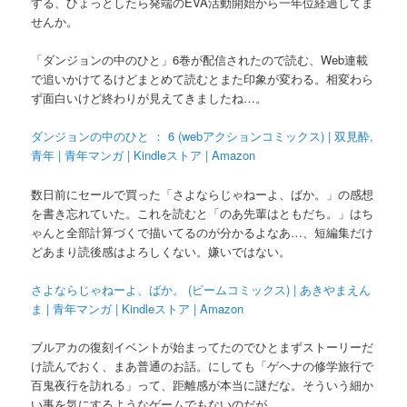
する、ひょっとしたら発端のEVA活動開始から一年位経過してま
せんか。
「ダンジョンの中のひと」6巻が配信されたので読む、Web連載
で追いかけてるけどまとめて読むとまた印象が変わる。相変わら
ず面白いけど終わりが見えてきましたね…。
ダンジョンの中のひと ： 6 (webアクションコミックス) | 双見酔,
青年 | 青年マンガ | Kindleストア | Amazon
数日前にセールで買った「さよならじゃねーよ、ばか。」の感想
を書き忘れていた。これを読むと「のあ先輩はともだち。」はち
ゃんと全部計算づくで描いてるのが分かるよなあ…、短編集だけ
どあまり読後感はよろしくない。嫌いではない。
さよならじゃねーよ、ばか。 (ビームコミックス) | あきやまえん
ま | 青年マンガ | Kindleストア | Amazon
ブルアカの復刻イベントが始まってたのでひとまずストーリーだ
け読んでおく、まあ普通のお話。にしても「ゲヘナの修学旅行で
百鬼夜行を訪れる」って、距離感が本当に謎だな。そういう細か
い事を気にするようなゲームでもないのだが。