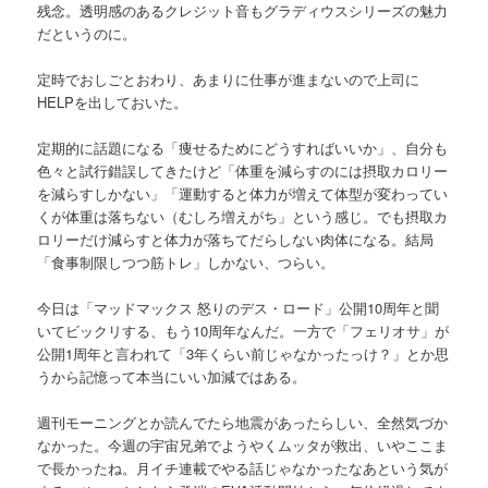
残念。透明感のあるクレジット音もグラディウスシリーズの魅力
だというのに。
定時でおしごとおわり、あまりに仕事が進まないので上司に
HELPを出しておいた。
定期的に話題になる「痩せるためにどうすればいいか」、自分も
色々と試行錯誤してきたけど「体重を減らすのには摂取カロリー
を減らすしかない」「運動すると体力が増えて体型が変わってい
くが体重は落ちない（むしろ増えがち」という感じ。でも摂取カ
ロリーだけ減らすと体力が落ちてだらしない肉体になる。結局
「食事制限しつつ筋トレ」しかない、つらい。
今日は「マッドマックス 怒りのデス・ロード」公開10周年と聞
いてビックリする、もう10周年なんだ。一方で「フェリオサ」が
公開1周年と言われて「3年くらい前じゃなかったっけ？」とか思
うから記憶って本当にいい加減ではある。
週刊モーニングとか読んでたら地震があったらしい、全然気づか
なかった。今週の宇宙兄弟でようやくムッタが救出、いやここま
で長かったね。月イチ連載でやる話じゃなかったなあという気が