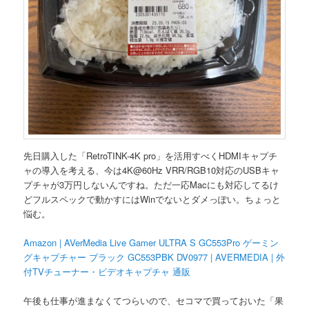
先日購入した「RetroTINK-4K pro」を活用すべくHDMIキャプチ
ャの導入を考える、今は4K@60Hz VRR/RGB10対応のUSBキャ
プチャが3万円しないんですね。ただ一応Macにも対応してるけ
どフルスペックで動かすにはWinでないとダメっぽい。ちょっと
悩む。
Amazon | AVerMedia Live Gamer ULTRA S GC553Pro ゲーミン
グキャプチャー ブラック GC553PBK DV0977 | AVERMEDIA | 外
付TVチューナー・ビデオキャプチャ 通販
午後も仕事が進まなくてつらいので、セコマで買っておいた「果