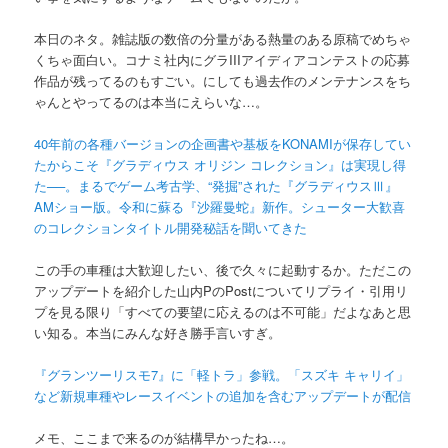
本日のネタ。雑誌版の数倍の分量がある熱量のある原稿でめちゃ
くちゃ面白い。コナミ社内にグラIIIアイディアコンテストの応募
作品が残ってるのもすごい。にしても過去作のメンテナンスをち
ゃんとやってるのは本当にえらいな…。
40年前の各種バージョンの企画書や基板をKONAMIが保存してい
たからこそ『グラディウス オリジン コレクション』は実現し得
た──。まるでゲーム考古学、“発掘”された『グラディウスⅢ』
AMショー版。令和に蘇る『沙羅曼蛇』新作。シューター大歓喜
のコレクションタイトル開発秘話を聞いてきた
この手の車種は大歓迎したい、後で久々に起動するか。ただこの
アップデートを紹介した山内PのPostについてリプライ・引用リ
プを見る限り「すべての要望に応えるのは不可能」だよなあと思
い知る。本当にみんな好き勝手言いすぎ。
『グランツーリスモ7』に「軽トラ」参戦。「スズキ キャリイ」
など新規車種やレースイベントの追加を含むアップデートが配信
メモ、ここまで来るのが結構早かったね…。