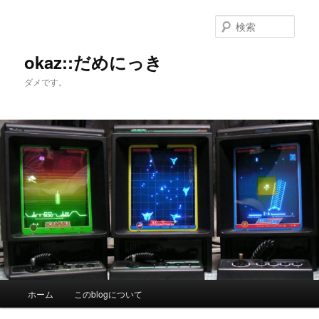
メ
サ
イ
ブ
検
ン
コ
索
コ
ン
okaz::だめにっき
ン
テ
ダメです。
テ
ン
ン
ツ
ツ
へ
へ
移
移
動
動
メ
ホーム
このblogについて
イ
ン