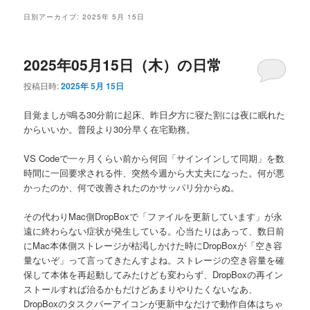
メ
日別アーカイブ:
2025年 5月 15日
ニ
ュ
ー
2025年05月15日（木）の日常
投稿日時:
2025年 5月 15日
目覚ましが鳴る30分前に起床、昨日夕方に寝た割には夜に眠れた
からいいか。普段より30分早く在宅勤務。
VS Codeで一ヶ月くらい前から何回「サインインして同期」を数
時間に一回要求される件、突然今週から大丈夫になった。何が悪
かったのか、何で改善されたのかサッパリ分からぬ。
その代わりMac側DropBoxで「ファイルを更新しています」が永
遠に終わらない症状が発生している。心当たりはあって、数日前
にMac本体側ストレージが枯渇しかけた時にDropBoxが「空き容
量ないぞ」って言ってきたんすよね。ストレージの空き容量を確
保して本体を再起動してみたけども変わらず、DropBoxの再イン
ストールすれば治るかもだけどあまりやりたくないなあ、
DropBoxのタスクバーアイコンが更新中なだけで動作自体はちゃ