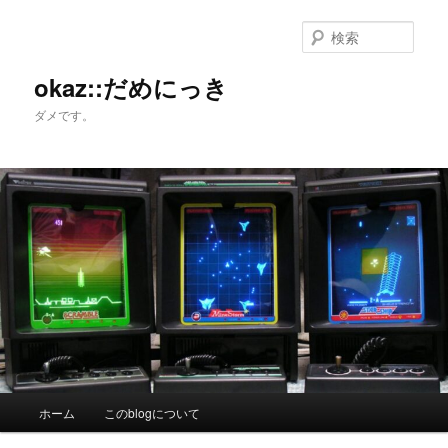
メ
サ
イ
ブ
検
ン
コ
索
コ
ン
okaz::だめにっき
ン
テ
ダメです。
テ
ン
ン
ツ
ツ
へ
へ
移
移
動
動
メ
ホーム
このblogについて
イ
ン