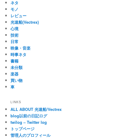
ネタ
モノ
レビュー
光速船(Vectrex)
心境
技術
日常
映像・音楽
時事ネタ
書籍
未分類
楽器
買い物
車
LINKS
ALL ABOUT 光速船/Vectrex
blog以前の日記ログ
twilog – Twitter log
トップページ
管理人のプロフィール