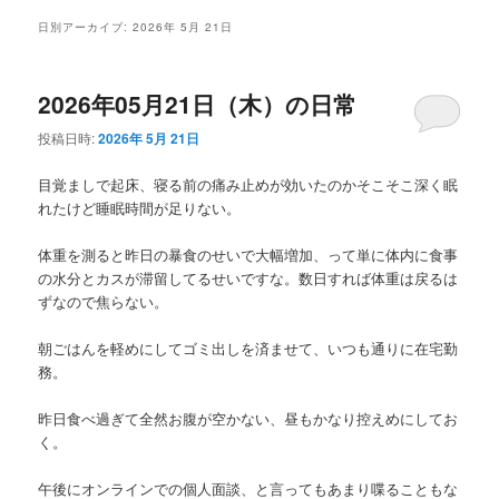
メ
日別アーカイブ:
2026年 5月 21日
ニ
ュ
ー
2026年05月21日（木）の日常
投稿日時:
2026年 5月 21日
目覚ましで起床、寝る前の痛み止めが効いたのかそこそこ深く眠
れたけど睡眠時間が足りない。
体重を測ると昨日の暴食のせいで大幅増加、って単に体内に食事
の水分とカスが滞留してるせいですな。数日すれば体重は戻るは
ずなので焦らない。
朝ごはんを軽めにしてゴミ出しを済ませて、いつも通りに在宅勤
務。
昨日食べ過ぎて全然お腹が空かない、昼もかなり控えめにしてお
く。
午後にオンラインでの個人面談、と言ってもあまり喋ることもな