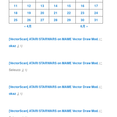
11
12
13
14
15
16
17
18
19
20
21
22
23
24
25
26
27
28
29
30
31
« 4月
6月 »
[VectorScan] ATARI STARWARS on MAME Vector Draw Mod.
に
okaz
より
[VectorScan] ATARI STARWARS on MAME Vector Draw Mod.
に
Seleuco
より
[VectorScan] ATARI STARWARS on MAME Vector Draw Mod.
に
okaz
より
[VectorScan] ATARI STARWARS on MAME Vector Draw Mod.
に