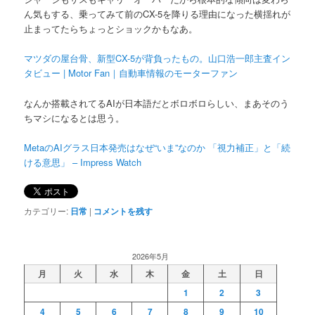
ん気もする、乗ってみて前のCX-5を降りる理由になった横揺れが
止まってたらちょっとショックかもなあ。
マツダの屋台骨、新型CX-5が背負ったもの。山口浩一郎主査イン
タビュー | Motor Fan｜自動車情報のモーターファン
なんか搭載されてるAIが日本語だとボロボロらしい、まあそのう
ちマシになるとは思う。
MetaのAIグラス日本発売はなぜ“いま”なのか 「視力補正」と「続
ける意思」 – Impress Watch
カテゴリー:
日常
|
コメントを残す
2026年5月
月
火
水
木
金
土
日
1
2
3
4
5
6
7
8
9
10