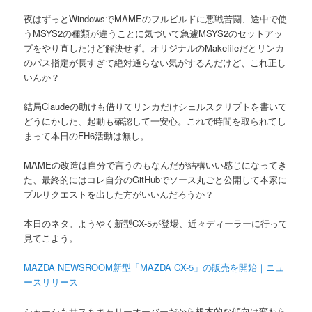
夜はずっとWindowsでMAMEのフルビルドに悪戦苦闘、途中で使
うMSYS2の種類が違うことに気づいて急遽MSYS2のセットアッ
プをやり直したけど解決せず。オリジナルのMakefileだとリンカ
のパス指定が長すぎて絶対通らない気がするんだけど、これ正し
いんか？
結局Claudeの助けも借りてリンカだけシェルスクリプトを書いて
どうにかした、起動も確認して一安心。これで時間を取られてし
まって本日のFH6活動は無し。
MAMEの改造は自分で言うのもなんだが結構いい感じになってき
た、最終的にはコレ自分のGitHubでソース丸ごと公開して本家に
プルリクエストを出した方がいいんだろうか？
本日のネタ。ようやく新型CX-5が登場、近々ディーラーに行って
見てこよう。
MAZDA NEWSROOM新型「MAZDA CX-5」の販売を開始｜ニュ
ースリリース
シャーシもサスもキャリーオーバーだから根本的な傾向は変わら