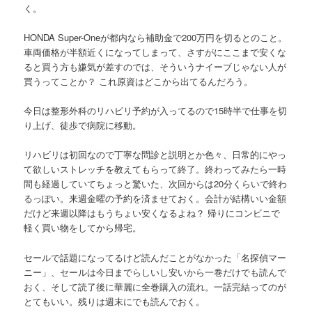
く。
HONDA Super-Oneが都内なら補助金で200万円を切るとのこと。
車両価格が半額近くになってしまって、さすがにここまで安くな
ると買う方も嫌気が差すのでは、そういうナイーブじゃない人が
買うってことか？ これ原資はどこから出てるんだろう。
今日は整形外科のリハビリ予約が入ってるので15時半で仕事を切
り上げ、徒歩で病院に移動。
リハビリは初回なので丁寧な問診と説明とか色々、日常的にやっ
て欲しいストレッチを教えてもらって終了。終わってみたら一時
間も経過していてちょっと驚いた、次回からは20分くらいで終わ
るっぽい。来週金曜の予約を済ませておく。会計が結構いい金額
だけど来週以降はもうちょい安くなるよね？ 帰りにコンビニで
軽く買い物をしてから帰宅。
セールで話題になってるけど読んだことがなかった「名探偵マー
ニー」、セールは今日までらしいし安いから一巻だけでも読んで
おく、そして読了後に華麗に全巻購入の流れ。一話完結ってのが
とてもいい。残りは週末にでも読んでおく。