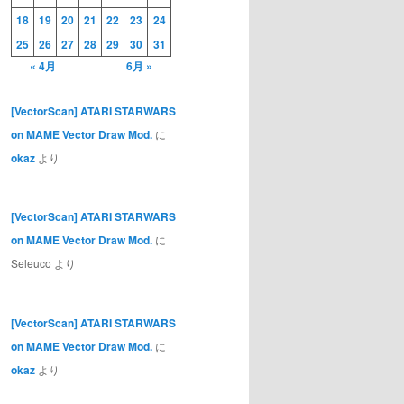
18
19
20
21
22
23
24
25
26
27
28
29
30
31
« 4月
6月 »
[VectorScan] ATARI STARWARS
on MAME Vector Draw Mod.
に
okaz
より
[VectorScan] ATARI STARWARS
on MAME Vector Draw Mod.
に
Seleuco
より
[VectorScan] ATARI STARWARS
on MAME Vector Draw Mod.
に
okaz
より