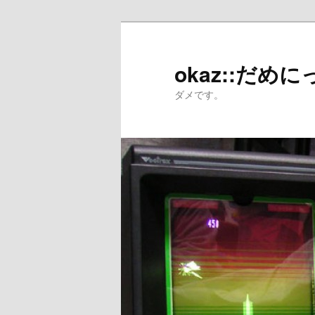
メ
サ
イ
ブ
ン
コ
okaz::だめに
コ
ン
ダメです。
ン
テ
テ
ン
ン
ツ
ツ
へ
へ
移
移
動
動