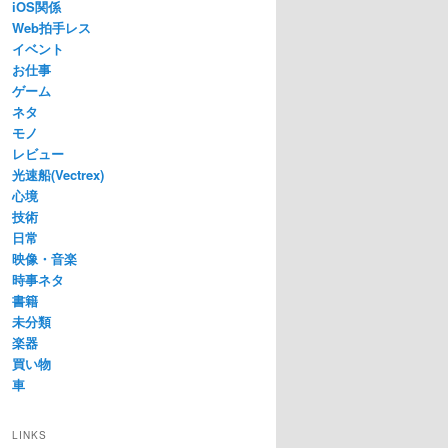
iOS関係
Web拍手レス
イベント
お仕事
ゲーム
ネタ
モノ
レビュー
光速船(Vectrex)
心境
技術
日常
映像・音楽
時事ネタ
書籍
未分類
楽器
買い物
車
LINKS