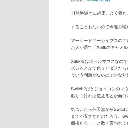
11時半過ぎに起床、よく寝た
することもないので今週月曜
アーケードアーカイブスのア
た人が居て「X68kのキャメ
X68k版はボールマウスな
ズレるとかで色々とダメだっ
ういう問題がないのでかなり
Switch2だとジョイコン
貼りつければ使えるとか面白
気づいたら任天堂からSwitch
までが安すぎたのだろう。Sw
価格だろ！」と散々言われて