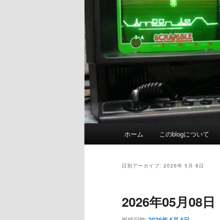
メ
ホーム
このblogについて
イ
ン
メ
日別アーカイブ:
2026年 5月 8日
ニ
ュ
2026年05月0
ー
投稿日時:
2026年 5月 8日