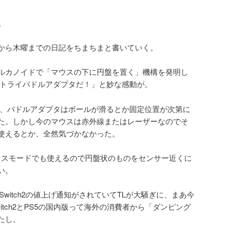
。
から木曜までの日記をちまちまと書いていく。
ルカノイドで「マウスの下に円盤を置く」機構を発明し
ルトライパドルアダプタだ！」と妙な感動が。
ので、パドルアダプタはボールが滑るとか固定位置が次第に
た。しかし今のマウスは赤外線またはレーザーなのでそ
使えるとか、全然気づかなかった。
のマウスモードでも使えるので円盤状のものをセンサー近くに
い。
/Switch2の値上げ通知がされていてTLが大騒ぎに、まあ今
itch2とPS5の国内版って海外の消費者から「ダンピング
たし。