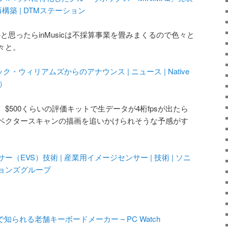
を再構築 | DTMステーション
、かと思ったらinMusicは不採算事業を畳みまくるので色々と
々と。
CEO、ニック・ウィリアムズからのアナウンス | ニュース | Native
店）
$500くらいの評価キットで生データが4桁fpsが出たら
ベクタースキャンの描画を追いかけられそうな予感がす
EVS）技術 | 産業用イメージセンサー | 技術 | ソニ
ョンズグループ
知られる老舗キーボードメーカー – PC Watch