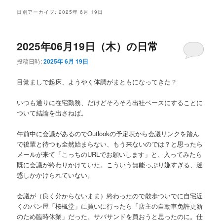
メ
日別アーカイブ:
2025年 6月 19日
ニ
ュ
ー
2025年06月19日（木）の日常
投稿日時:
2025年 6月 19日
目覚ましで起床、ようやく体調がまともになってきた？
いつも通りに在宅勤務、だけどそろそろ出社ベースにすることに
ついて結論を出さねば。
午前中に会議があるのでOutlookの予定表から会議リンクを踏ん
で後輩と待つも全然始まらない、もう来ないのでは？と思ったら
メールが来て「こっちのURLでお願いします」と、入ってみたら
既に会議が終わりかけていた。こういう無能っぷり嫌すぎる、迷
惑しかかけられていない。
会議が（良く分からないまま）終わったので散歩ついでに自宅近
くのパン屋「桜楓堂」に買いに行ったら「店主の自動車免許更新
のため臨時休業」だった、サバサンドを買おうと思ったのに。仕