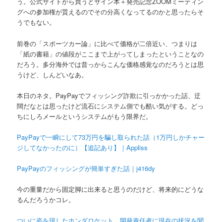
う。公式サイトから買うとサイン本＋発売記念ZOOMミーティン
グへの参加権が貰えるのでその分高くなってるのかと思ったらそ
うでもない。
前巻の「スポーツカー論」に比べて価格が二倍近い、つまりは
「紙の書籍」の値段がここまで上がってしまったということなの
だろう。多分海外では昔っからこんな価格感覚なのだろうとは思
うけど、しんどいなあ。
本日のネタ。PayPayでフィッシング詐欺に引っかかった話、迂
闊だなとは思ったけど流石にシステム側でも酷い気がする。どっ
ちにしろメールというシステムがもう限界だ。
PayPayで一瞬にして73万円を騙し取られた話（1万円しかチャー
ジしてなかったのに）【追記あり】｜Appliss
PayPayのフィッシングが簡単すぎた話｜j416dy
今の重量だから固定脚に出来ると思うのだけど、将来的にどうな
るんだろうかコレ。
ついに姿を現したホンダロケット、開発責任者に現在の状況を聞