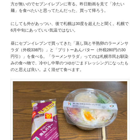
方が無いのでセブンイレブンに寄る。昨日動画を見て「冷たい
麺」を食べたいと思ってたんだった、買って帰ろう。
にしても外があっつい、後で札幌は30度を超えたと聞く。札幌で
6月中旬にあっていい気温ではない。
昼にセブンイレブンで買ってきた「蒸し鶏と半熟卵のラーメンサ
ラダ（外税338円）」と「ブリトーあんバター（外税280円の30
円引）」を食べる。「ラーメンサラダ」ってのは札幌市民お馴染
みの食べ物で、冷やし中華のつゆがごまドレッシングになったも
のと思えば良い。よく混ぜて食べます。