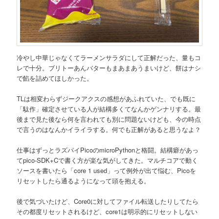
冷やし中華じゃなくてラーメンサラダにして正解だった、量もコ
レで十分。ブリトーあんバターもまあまあうまいけど、餅はナシ
で餡を詰めてほしかった。
TLは相変わらずジークアクスの感想があふれていた、でも既に
「駄作」確定させている人が結構多くてなんかゲンナリする。最
後まで見た後なら何を言われても別に問題ないけども、今の時点
で言うのはなんかイライラする。何でも正解があると思うなよ？
仕事はずっとラズパイPicoのmicroPythonと格闘。結構癖があっ
てpico-SDK+Cで書く方が楽な気がしてきた。マルチコアで動く
ソースを書いたら「core 1 used」って例外が出て悩む、Picoを
リセットしたら通るようになって頭を抱える。
後で気づいたけど、Core0に対してファイル転送したりしてたら
その都度リセットされるけど、core1は明示的にリセットしない