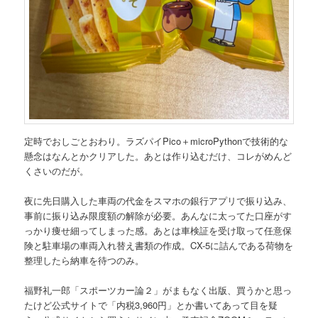
定時でおしごとおわり。ラズパイPico＋microPythonで技術的な
懸念はなんとかクリアした。あとは作り込むだけ、コレがめんど
くさいのだが。
夜に先日購入した車両の代金をスマホの銀行アプリで振り込み、
事前に振り込み限度額の解除が必要。あんなに太ってた口座がす
っかり痩せ細ってしまった感。あとは車検証を受け取って任意保
険と駐車場の車両入れ替え書類の作成。CX-5に詰んである荷物を
整理したら納車を待つのみ。
福野礼一郎「スポーツカー論２」がまもなく出版、買うかと思っ
たけど公式サイトで「内税3,960円」とか書いてあって目を疑