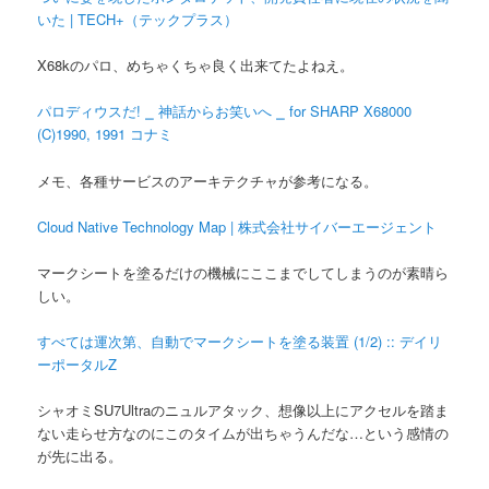
いた | TECH+（テックプラス）
X68kのパロ、めちゃくちゃ良く出来てたよねえ。
パロディウスだ! ⎯ 神話からお笑いへ ⎯ for SHARP X68000
(C)1990, 1991 コナミ
メモ、各種サービスのアーキテクチャが参考になる。
Cloud Native Technology Map | 株式会社サイバーエージェント
マークシートを塗るだけの機械にここまでしてしまうのが素晴ら
しい。
すべては運次第、自動でマークシートを塗る装置 (1/2) :: デイリ
ーポータルZ
シャオミSU7Ultraのニュルアタック、想像以上にアクセルを踏ま
ない走らせ方なのにこのタイムが出ちゃうんだな…という感情の
が先に出る。