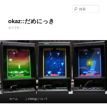
メ
サ
イ
ブ
検
ン
コ
索
コ
ン
okaz::だめにっき
ン
テ
ダメです。
テ
ン
ン
ツ
ツ
へ
へ
移
移
動
動
メ
ホーム
このblogについて
イ
ン