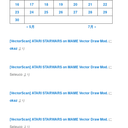
16
17
18
19
20
21
22
23
24
25
26
27
28
29
30
« 5月
7月 »
[VectorScan] ATARI STARWARS on MAME Vector Draw Mod.
に
okaz
より
[VectorScan] ATARI STARWARS on MAME Vector Draw Mod.
に
Seleuco
より
[VectorScan] ATARI STARWARS on MAME Vector Draw Mod.
に
okaz
より
[VectorScan] ATARI STARWARS on MAME Vector Draw Mod.
に
Seleuco
より