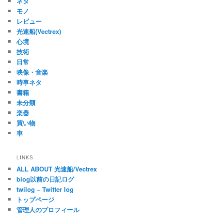
ネタ
モノ
レビュー
光速船(Vectrex)
心境
技術
日常
映像・音楽
時事ネタ
書籍
未分類
楽器
買い物
車
LINKS
ALL ABOUT 光速船/Vectrex
blog以前の日記ログ
twilog – Twitter log
トップページ
管理人のプロフィール