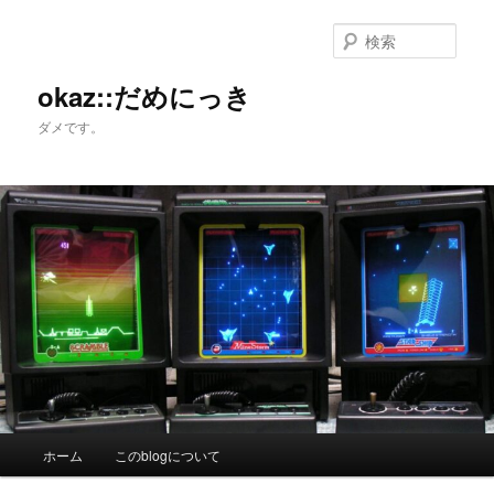
メ
イ
検
ン
索
コ
okaz::だめにっき
ン
ダメです。
テ
ン
ツ
へ
移
動
メ
ホーム
このblogについて
イ
ン