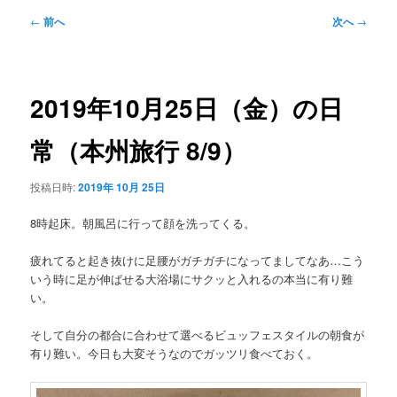
メ
投
←
前へ
次へ
→
ニ
稿
ュ
ナ
ー
ビ
ゲ
2019年10月25日（金）の日
ー
シ
常（本州旅行 8/9）
ョ
ン
投稿日時:
2019年 10月 25日
8時起床。朝風呂に行って顔を洗ってくる。
疲れてると起き抜けに足腰がガチガチになってましてなあ…こう
いう時に足が伸ばせる大浴場にサクッと入れるの本当に有り難
い。
そして自分の都合に合わせて選べるビュッフェスタイルの朝食が
有り難い。今日も大変そうなのでガッツリ食べておく。