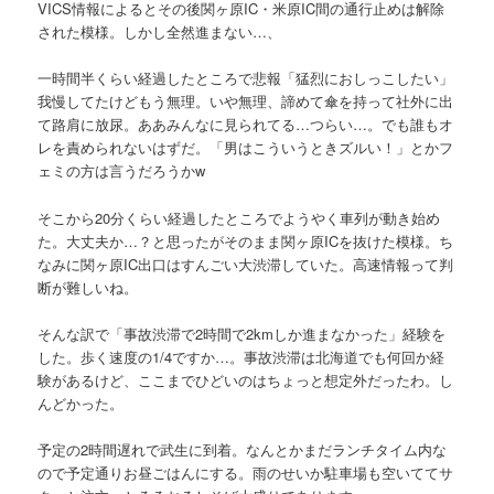
VICS情報によるとその後関ヶ原IC・米原IC間の通行止めは解除
された模様。しかし全然進まない…、
一時間半くらい経過したところで悲報「猛烈におしっこしたい」
我慢してたけどもう無理。いや無理、諦めて傘を持って社外に出
て路肩に放尿。ああみんなに見られてる…つらい…。でも誰もオ
レを責められないはずだ。「男はこういうときズルい！」とかフ
ェミの方は言うだろうかw
そこから20分くらい経過したところでようやく車列が動き始め
た。大丈夫か…？と思ったがそのまま関ヶ原ICを抜けた模様。ち
なみに関ヶ原IC出口はすんごい大渋滞していた。高速情報って判
断が難しいね。
そんな訳で「事故渋滞で2時間で2kmしか進まなかった」経験を
した。歩く速度の1/4ですか…。事故渋滞は北海道でも何回か経
験があるけど、ここまでひどいのはちょっと想定外だったわ。し
んどかった。
予定の2時間遅れで武生に到着。なんとかまだランチタイム内な
ので予定通りお昼ごはんにする。雨のせいか駐車場も空いててサ