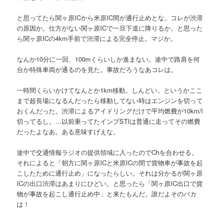
と思ってたら関ヶ原ICから米原IC間が通行止めとな。コレが渋滞
の原因か。仕方がない関ヶ原ICで一旦下道に降りるか。と思った
ら関ヶ原ICの4km手前で渋滞による完全停止。マジか。
なんか10分に一回、100mくらいしか進まない。途中で路肩を何
台か特殊車両が通るのを見た。事故だろうなあコレは。
一時間くらいかけてなんとか1km移動。しんどい。というかここ
まで超長場になるんだったら移動してない時はエンジンを切って
おくんだった。渋滞によるアイドリングだけで平均燃費が10km/l
切ってるし。…以前乗ってたインプSTIは普通に走ってその燃費
だったよなあ。ある意味すげえな。
途中で交通情報ラジオの提供領域に入ったのでChを合わせる。
それによると「朝方に関ヶ原ICと米原ICの間で貨物車が事故を起
こしたために通行止め」になったらしい。それは分かるが関ヶ原
ICの出口渋滞はあまりにひどい。と思ったら「関ヶ原IC出口で貨
物が事故を起こし通行止め中」と来たもんだ。誰だよそのバカ
は！