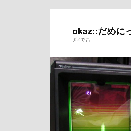
メ
イ
ン
okaz::だめに
コ
ダメです。
ン
テ
ン
ツ
へ
移
動