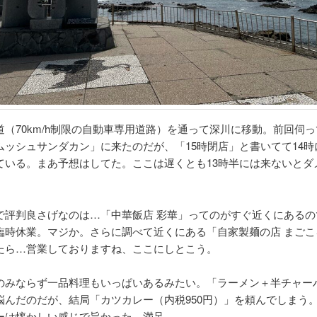
道（70km/h制限の自動車専用道路）を通って深川に移動。前回伺
ムッシュサンダカン」に来たのだが、「15時閉店」と書いてて14時
ている。まあ予想はしてた。ここは遅くとも13時半には来ないとダ
で評判良さげなのは…「中華飯店 彩華」ってのがすぐ近くにあるの
臨時休業。マジか。さらに調べて近くにある「自家製麺の店 まごこ
たら…営業しておりますね、ここにしとこう。
のみならず一品料理もいっぱいあるみたい。「ラーメン＋半チャー
悩んだのだが、結局「カツカレー（内税950円）」を頼んでしまう
ーは懐かしい感じで旨かった、満足。