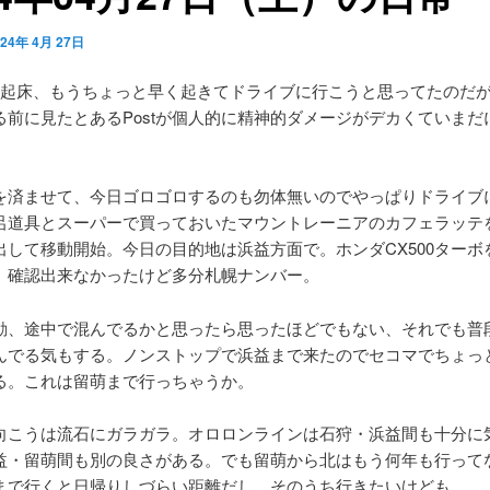
024年 4月 27日
に起床、もうちょっと早く起きてドライブに行こうと思ってたのだ
る前に見たとあるPostが個人的に精神的ダメージがデカくていまだ
を済ませて、今日ゴロゴロするのも勿体無いのでやっぱりドライブ
呂道具とスーパーで買っておいたマウントレーニアのカフェラッテ
出して移動開始。今日の目的地は浜益方面で。ホンダCX500ターボ
、確認出来なかったけど多分札幌ナンバー。
動、途中で混んでるかと思ったら思ったほどでもない、それでも普
んでる気もする。ノンストップで浜益まで来たのでセコマでちょっ
る。これは留萌まで行っちゃうか。
向こうは流石にガラガラ。オロロンラインは石狩・浜益間も十分に
益・留萌間も別の良さがある。でも留萌から北はもう何年も行って
まで行くと日帰りしづらい距離だし。そのうち行きたいけども。