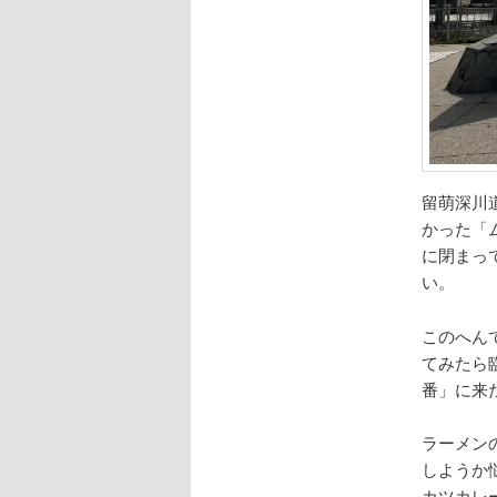
留萌深川
かった「
に閉まっ
い。
このへん
てみたら
番」に来
ラーメン
しようか
カツカレ