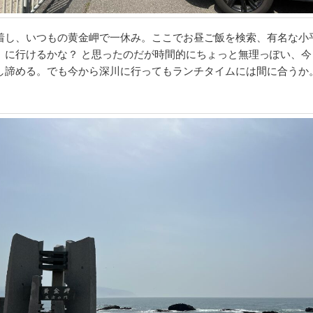
着し、いつもの黄金岬で一休み。ここでお昼ご飯を検索、有名な小
」に行けるかな？ と思ったのだが時間的にちょっと無理っぽい、今
し諦める。でも今から深川に行ってもランチタイムには間に合うか
。