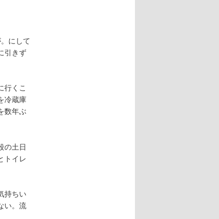
が。にして
に引きず
に行くこ
を冷蔵庫
を数年ぶ
段の土日
とトイレ
気持ちい
ない。流