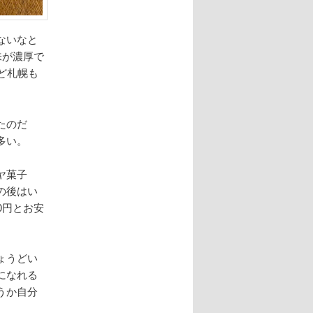
ないなと
味が濃厚で
ど札幌も
たのだ
多い。
ヤ菓子
の後はい
0円とお安
ょうどい
になれる
うか自分