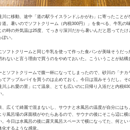
滝川に移動、途中「道の駅ライスランドふかがわ」に寄ったことが
り道。暑いのでソフトクリーム（内税300円）」を食べる、牛乳の
この時の外気温は25度、てっきり深川だから暑いんだと思ってたけ
っぽい。
にソフトクリームと同じ牛乳を使って作った食パンが美味そうだっ
切れないと言う理由で買うのをやめておいた。こういうことが結構
ーとソフトクリームで腹一杯になってしまったので、砂川の「ナカ
ってアップルパイを買うのは止めておく。今日は混みそうだし。そ
滝川ふれ愛の里」にて温泉、とても広いのに日帰り入浴だと内税63
い。
泉、広くて綺麗で混まないし、サウナと水風呂の温度が自分にはち
より風呂場の床面積がやたらあるので、サウナの後にそこら辺に横
い。今日は水風呂の後に露天風呂スペースで横になってた、何とい
体化するような感覚。