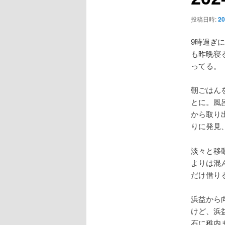
ー
シ
投稿日時:
2
ョ
ン
9時過ぎ
も昨晩寝
ってる。
朝ごはん
とに。風
から取り
りに発見
淡々と移
よりは混
だけ借り
浜益から
けど、浜
石に稚内