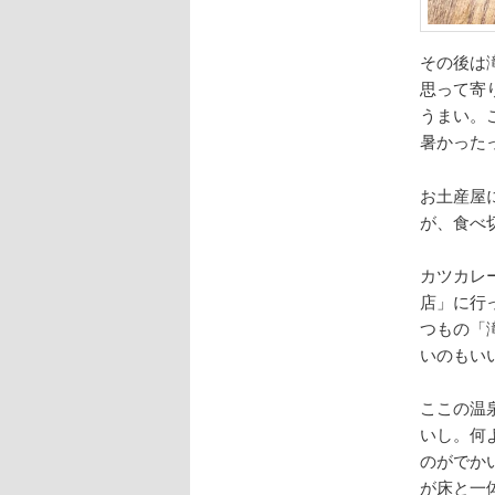
その後は
思って寄
うまい。
暑かった
お土産屋
が、食べ
カツカレ
店」に行
つもの「
いのもい
ここの温
いし。何
のがでか
が床と一