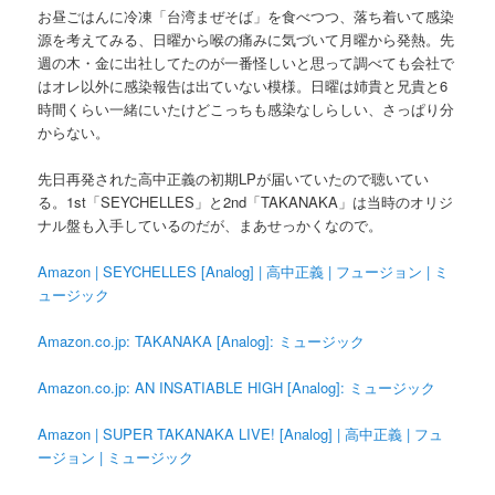
お昼ごはんに冷凍「台湾まぜそば」を食べつつ、落ち着いて感染
源を考えてみる、日曜から喉の痛みに気づいて月曜から発熱。先
週の木・金に出社してたのが一番怪しいと思って調べても会社で
はオレ以外に感染報告は出ていない模様。日曜は姉貴と兄貴と6
時間くらい一緒にいたけどこっちも感染なしらしい、さっぱり分
からない。
先日再発された高中正義の初期LPが届いていたので聴いてい
る。1st「SEYCHELLES」と2nd「TAKANAKA」は当時のオリジ
ナル盤も入手しているのだが、まあせっかくなので。
Amazon | SEYCHELLES [Analog] | 高中正義 | フュージョン | ミ
ュージック
Amazon.co.jp: TAKANAKA [Analog]: ミュージック
Amazon.co.jp: AN INSATIABLE HIGH [Analog]: ミュージック
Amazon | SUPER TAKANAKA LIVE! [Analog] | 高中正義 | フュ
ージョン | ミュージック