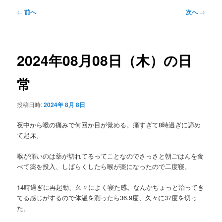
メ
投
←
前へ
次へ
→
ニ
稿
ュ
ナ
ー
ビ
ゲ
2024年08月08日（木）の日
ー
シ
常
ョ
ン
投稿日時:
2024年 8月 8日
夜中から喉の痛みで何回か目が覚める。痛すぎて8時過ぎに諦め
て起床。
喉が痛いのは薬が切れてるってことなのでさっさと朝ごはんを食
べて薬を投入、しばらくしたら喉が楽になったので二度寝。
14時過ぎに再起動、久々によく寝た感。なんかちょっと治ってき
てる感じがするので体温を測ったら36.9度、久々に37度を切っ
た。