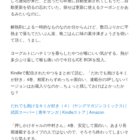
しろ通知が来た、と思ったら即座に自動更新されてしもうた…自
動更新を切るの忘れていた。探せば更新に使えるクーポンとかあ
るみたいなのに。
解熱剤による一時的なものなのか分からんけど、数日ぶりかに平
熱まで落ちてだいぶん楽、晩ごはんに味の素冷凍ぎょうざを焼い
て頂く。うまし。
ヨーグルトにハチミツを垂らしたやつが喉にいい気がする。熱が
多少ぶり返して喉も痛いので今日もICE BOXを投入。
Kindleで配信されたやつをまとめて読む。「だれでも抱けるキミ
が好き」4巻、相変わらずめっちゃ面白い、連載分の3Pしないバ
ージョンはお蔵入りなのか…ちょっと残しておけばよかったか
な？
だれでも抱けるキミが好き（４） (ヤングマガジンコミックス) |
武田スーパー | 青年マンガ | Kindleストア | Amazon
「押しかけギャルの中村さん」4巻、安定して面白い。あまり長
期連載するタイプの人ではないので、そろそろ終わってしまいそ
うな気もする。