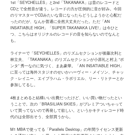
1st「SEYCHELLES」と2nd「TAKANAKA」は昔のレコードと
CDとで全然音が違う。レコードの方が圧倒的に音が好み。今回
のリマスターでCDみたいな音になったらどうしようかと心配だ
ったのだが、なんか普通に全然大丈夫だった。ただ「AN
INSATIABLE HIGH」「SUPER TAKANAKA LIVE!」は今ひと
つ、こちらはオリジナルのレコードの音を知らないのでなんと
も。
ライナーで「SEYCHELLES」のリズムセクションが後藤次利と
林立夫、「TAKANAKA」のリズムセクションが小原礼と村上 “ポ
ンタ” 秀一なのに気づく、まあ豪華。「AN INSATIABLE HIGH」
に至っては海外スタジオのせいかハーヴィー・メイソン、チャッ
ク・レイニー、エイブラハム・ラボリエル、リー・リトナーとか
参加してるし。
4枚まとめると結構いい出費だったけど、いい買い物だったとい
うことで。次の「BRASILIAN SKIES」がプレミアついちゃって
いて買ってないので再発して欲しい。というかキティレコード時
代のは全部出そう、全部買うから。
M1 MBAで使ってる「Parallels Desktop」の年間ライセンス更新