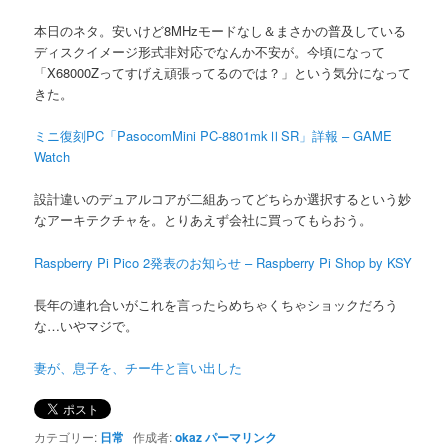
本日のネタ。安いけど8MHzモードなし＆まさかの普及している
ディスクイメージ形式非対応でなんか不安が。今頃になって
「X68000Zってすげえ頑張ってるのでは？」という気分になって
きた。
ミニ復刻PC「PasocomMini PC-8801mkⅡSR」詳報 – GAME
Watch
設計違いのデュアルコアが二組あってどちらか選択するという妙
なアーキテクチャを。とりあえず会社に買ってもらおう。
Raspberry Pi Pico 2発表のお知らせ – Raspberry Pi Shop by KSY
長年の連れ合いがこれを言ったらめちゃくちゃショックだろう
な…いやマジで。
妻が、息子を、チー牛と言い出した
カテゴリー:
日常
作成者:
okaz
パーマリンク