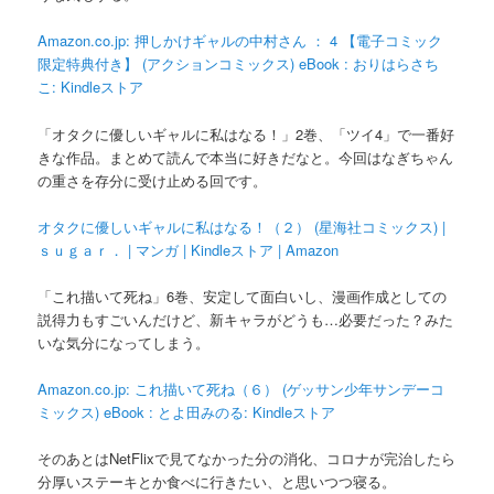
Amazon.co.jp: 押しかけギャルの中村さん ： 4 【電子コミック
限定特典付き】 (アクションコミックス) eBook : おりはらさち
こ: Kindleストア
「オタクに優しいギャルに私はなる！」2巻、「ツイ4」で一番好
きな作品。まとめて読んで本当に好きだなと。今回はなぎちゃん
の重さを存分に受け止める回です。
オタクに優しいギャルに私はなる！（２） (星海社コミックス) |
ｓｕｇａｒ． | マンガ | Kindleストア | Amazon
「これ描いて死ね」6巻、安定して面白いし、漫画作成としての
説得力もすごいんだけど、新キャラがどうも…必要だった？みた
いな気分になってしまう。
Amazon.co.jp: これ描いて死ね（６） (ゲッサン少年サンデーコ
ミックス) eBook : とよ田みのる: Kindleストア
そのあとはNetFlixで見てなかった分の消化、コロナが完治したら
分厚いステーキとか食べに行きたい、と思いつつ寝る。