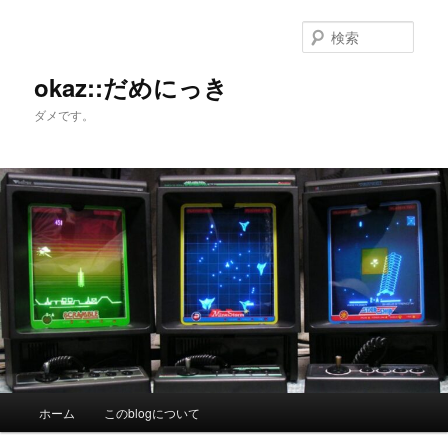
メ
イ
検
ン
索
コ
okaz::だめにっき
ン
ダメです。
テ
ン
ツ
へ
移
動
メ
ホーム
このblogについて
イ
ン