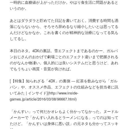
一時的に血糖値が上がっただけか。やはり食生活に問題があると
いうのか。
あとはダラダラと貯めてた日記を書いておく。消費する時間も洒
落にならないから、そろそろ辞めるなり縮小したいとは思ってる
んだけどなかなか。これを書くのが精神的な治療になってる気も
してるし。
本日のネタ。4DXの裏話。雪エフェクトまであるのかー、ガルパ
ンおじさんのおかげで劇場ごとのエフェクト違いまで把握される
のがなんか物凄い。個人的には良いシステムだと思うけど、あれ
でもうちょい画質・音質が良ければ。
[【特集】知られざる「4DX」の裏側 ― 紅茶を飲みながら「ガル
パン」や、オススメ作品、エフェクトの仕組みなどを担当者に訊
いてみた | インサイド](http://www.inside-
games.jp/article/2016/03/08/96667.html)
「かんすい」って何だかオレもよく分かってなかった。ヌードル
メーカーで「かんすい入れるとラーメンになる」ってのは知って
たけど。「かんすいは身体に悪い説」の元ネタも分かってスッキ