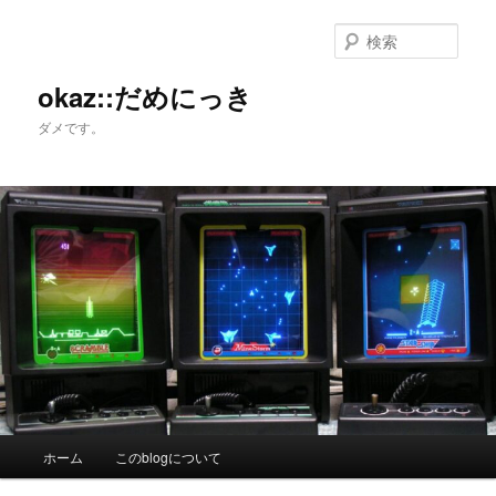
メ
イ
検
ン
索
コ
okaz::だめにっき
ン
ダメです。
テ
ン
ツ
へ
移
動
メ
ホーム
このblogについて
イ
ン