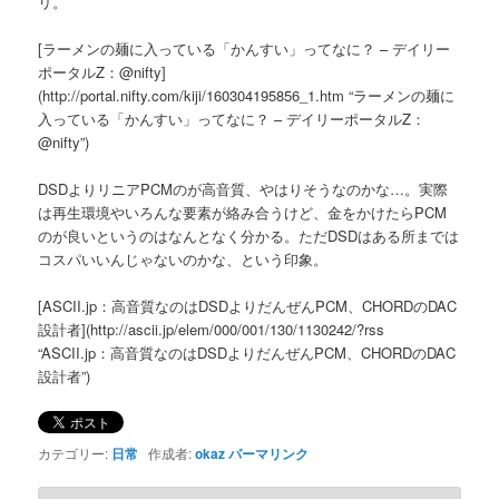
リ。
[ラーメンの麺に入っている「かんすい」ってなに？ – デイリー
ポータルZ：@nifty]
(http://portal.nifty.com/kiji/160304195856_1.htm “ラーメンの麺に
入っている「かんすい」ってなに？ – デイリーポータルZ：
@nifty”)
DSDよりリニアPCMのが高音質、やはりそうなのかな…。実際
は再生環境やいろんな要素が絡み合うけど、金をかけたらPCM
のが良いというのはなんとなく分かる。ただDSDはある所までは
コスパいいんじゃないのかな、という印象。
[ASCII.jp：高音質なのはDSDよりだんぜんPCM、CHORDのDAC
設計者](http://ascii.jp/elem/000/001/130/1130242/?rss
“ASCII.jp：高音質なのはDSDよりだんぜんPCM、CHORDのDAC
設計者”)
カテゴリー:
日常
作成者:
okaz
パーマリンク