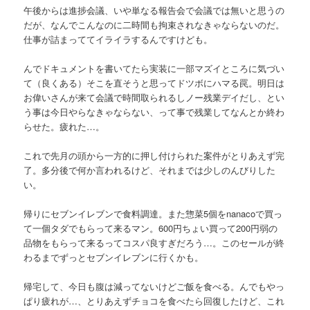
午後からは進捗会議、いや単なる報告会で会議では無いと思うの
だが、なんでこんなのに二時間も拘束されなきゃならないのだ。
仕事が詰まっててイライラするんですけども。
んでドキュメントを書いてたら実装に一部マズイところに気づい
て（良くある）そこを直そうと思ってドツボにハマる罠。明日は
お偉いさんが来て会議で時間取られるしノー残業デイだし、とい
う事は今日やらなきゃならない、って事で残業してなんとか終わ
らせた。疲れた…。
これで先月の頭から一方的に押し付けられた案件がとりあえず完
了。多分後で何か言われるけど、それまでは少しのんびりした
い。
帰りにセブンイレブンで食料調達。また惣菜5個をnanacoで買っ
て一個タダでもらって来るマン。600円ちょい買って200円弱の
品物をもらって来るってコスパ良すぎだろう…。このセールが終
わるまでずっとセブンイレブンに行くかも。
帰宅して、今日も腹は減ってないけどご飯を食べる。んでもやっ
ぱり疲れが…、とりあえずチョコを食べたら回復したけど、これ