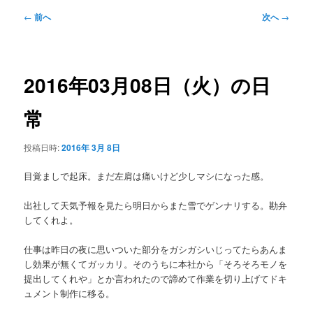
メ
投
←
前へ
次へ
→
ニ
稿
ュ
ナ
ー
ビ
ゲ
2016年03月08日（火）の日
ー
シ
常
ョ
ン
投稿日時:
2016年 3月 8日
目覚ましで起床。まだ左肩は痛いけど少しマシになった感。
出社して天気予報を見たら明日からまた雪でゲンナリする。勘弁
してくれよ。
仕事は昨日の夜に思いついた部分をガシガシいじってたらあんま
し効果が無くてガッカリ。そのうちに本社から「そろそろモノを
提出してくれや」とか言われたので諦めて作業を切り上げてドキ
ュメント制作に移る。