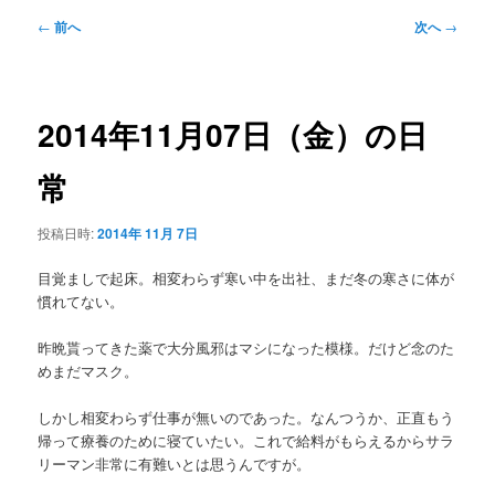
メ
投
←
前へ
次へ
→
ニ
稿
ュ
ナ
ー
ビ
ゲ
2014年11月07日（金）の日
ー
シ
常
ョ
ン
投稿日時:
2014年 11月 7日
目覚ましで起床。相変わらず寒い中を出社、まだ冬の寒さに体が
慣れてない。
昨晩貰ってきた薬で大分風邪はマシになった模様。だけど念のた
めまだマスク。
しかし相変わらず仕事が無いのであった。なんつうか、正直もう
帰って療養のために寝ていたい。これで給料がもらえるからサラ
リーマン非常に有難いとは思うんですが。