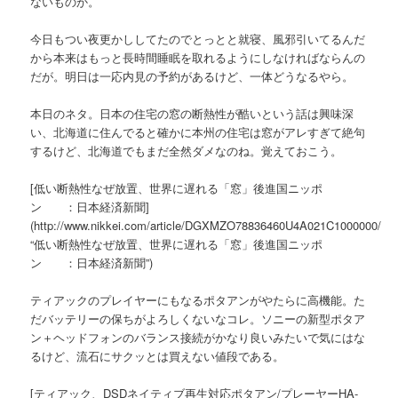
ないものか。
今日もつい夜更かししてたのでとっとと就寝、風邪引いてるんだ
から本来はもっと長時間睡眠を取れるようにしなければならんの
だが。明日は一応内見の予約があるけど、一体どうなるやら。
本日のネタ。日本の住宅の窓の断熱性が酷いという話は興味深
い、北海道に住んでると確かに本州の住宅は窓がアレすぎて絶句
するけど、北海道でもまだ全然ダメなのね。覚えておこう。
[低い断熱性なぜ放置、世界に遅れる「窓」後進国ニッポ
ン ：日本経済新聞]
(http://www.nikkei.com/article/DGXMZO78836460U4A021C1000000/
“低い断熱性なぜ放置、世界に遅れる「窓」後進国ニッポ
ン ：日本経済新聞”)
ティアックのプレイヤーにもなるポタアンがやたらに高機能。た
だバッテリーの保ちがよろしくないなコレ。ソニーの新型ポタア
ン＋ヘッドフォンのバランス接続がかなり良いみたいで気にはな
るけど、流石にサクッとは買えない値段である。
[ティアック、DSDネイティブ再生対応ポタアン/プレーヤーHA-