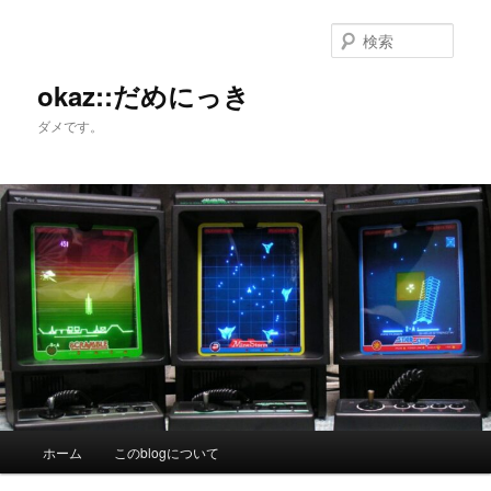
メ
イ
検
ン
索
コ
okaz::だめにっき
ン
ダメです。
テ
ン
ツ
へ
移
動
メ
ホーム
このblogについて
イ
ン