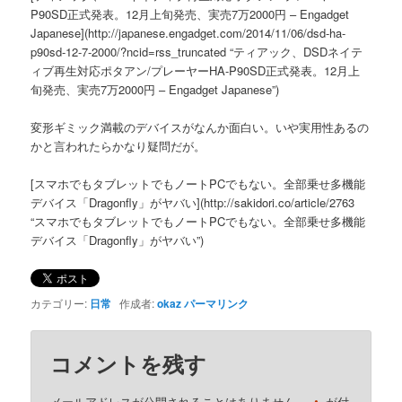
P90SD正式発表。12月上旬発売、実売7万2000円 – Engadget
Japanese](http://japanese.engadget.com/2014/11/06/dsd-ha-
p90sd-12-7-2000/?ncid=rss_truncated “ティアック、DSDネイテ
ィブ再生対応ポタアン/プレーヤーHA-P90SD正式発表。12月上
旬発売、実売7万2000円 – Engadget Japanese”)
変形ギミック満載のデバイスがなんか面白い。いや実用性あるの
かと言われたらかなり疑問だが。
[スマホでもタブレットでもノートPCでもない。全部乗せ多機能
デバイス「Dragonfly」がヤバい](http://sakidori.co/article/2763
“スマホでもタブレットでもノートPCでもない。全部乗せ多機能
デバイス「Dragonfly」がヤバい”)
カテゴリー:
日常
作成者:
okaz
パーマリンク
コメントを残す
メールアドレスが公開されることはありません。
が付