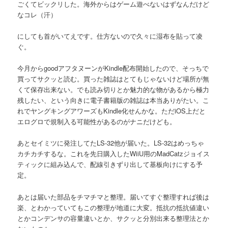
ごくてビックリした。海外からはゲーム遊べないはずなんだけど
なコレ（汗）
にしても首がいてえです。仕方ないので久々に湿布を貼って凌
ぐ。
今月からgoodアフタヌーンがKindle配布開始したので、そっちで
買ってサクッと読む。買った雑誌はとてもじゃないけど場所が無
くて保存出来ない。でも読み切りとか魅力的な物があるから極力
残したい、という向きに電子書籍版の雑誌は本当ありがたい。こ
れでヤングキングアワーズもKindle化せんかな。ただiOS上だと
エログロで規制入る可能性があるのがナニだけども。
あとセイミツに発注してたLS-32他が届いた。LS-32はめっちゃ
カチカチするな。これを先日購入したWiiU用のMadCatzジョイス
ティックに組み込んで、配線引きずり出して基板向けにする予
定。
あとは届いた部品をチマチマと整理。届いてすぐ整理すれば後は
楽、とわかっていてもこの整理が地道に大変。抵抗の抵抗値違い
とかコンデンサの容量違いとか、サクッと分別出来る整理法とか