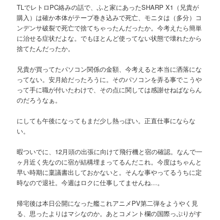
TLでレトロPC絡みの話で、ふと家にあったSHARP X1（兄貴が
購入）は確か本体がテープ巻き込みで死亡、モニタは（多分）コ
ンデンサ破裂で死亡で捨てちゃったんだったか。今考えたら簡単
に治せる症状だよな。でもほとんど使ってない状態で壊れたから
捨てたんだったか。
兄貴が買ってたパソコン関係の金額、今考えると本当に洒落にな
ってない。安月給だったろうに。そのパソコンを弄る事でこうや
って手に職が付いたわけで、その点に関しては感謝せねばならん
のだろうなぁ。
にしても午後になってもまだ少し熱っぽい。正直仕事にならな
い。
暇ついでに、12月頭の出張に向けて飛行機と宿の確認。なんで一
ヶ月近く先なのに宿が結構埋まってるんだこれ。今度はちゃんと
早い時期に稟議書出しておかないと。そんな事やってるうちに定
時なので退社。今週はロクに仕事してませんね…。
帰宅後は本日公開になった艦これアニメPV第二弾をようやく見
る、思ったよりはマシなのか。あとコメント欄の国際っぷりがす