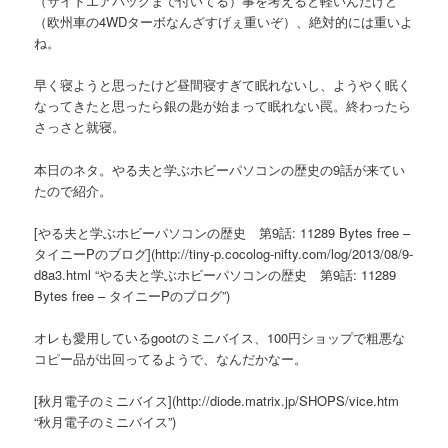
（サイドエアバッグまで付いてる）事を考えると軽いんだけど
（欧州車の4WDターボなんざすげぇ重いぞ）、絶対的には重いよ
ね。
早く寝ようと思ったけど昼間寝すぎて眠れないし、ようやく眠く
なってきたと思ったら銀の匙が始まって眠れない罠。終わったら
さっさと就寝。
本日のネタ。やる夫と学ぶホビーパソコンの歴史の9話が来てい
たので紹介。
[やる夫と学ぶホビーパソコンの歴史 第9話: 11289 Bytes free –
タイニーPのブログ](http://tiny-p.cocolog-nifty.com/log/2013/08/9-
d8a3.html “やる夫と学ぶホビーパソコンの歴史 第9話: 11289
Bytes free – タイニーPのブログ”)
オレも愛用しているgootのミニバイス、100円ショップで粗悪な
コピー品が出回ってるようで、なんだかなー。
[秋月電子のミニバイス](http://diode.matrix.jp/SHOPS/vice.htm
“秋月電子のミニバイス”)