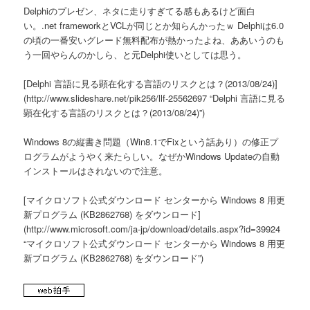
Delphiのプレゼン、ネタに走りすぎてる感もあるけど面白
い。.net frameworkとVCLが同じとか知らんかったｗ Delphiは6.0
の頃の一番安いグレード無料配布が熱かったよね、ああいうのも
う一回やらんのかしら、と元Delphi使いとしては思う。
[Delphi 言語に見る顕在化する言語のリスクとは？(2013/08/24)]
(http://www.slideshare.net/pik256/llf-25562697 “Delphi 言語に見る
顕在化する言語のリスクとは？(2013/08/24)”)
Windows 8の縦書き問題（Win8.1でFixという話あり）の修正プ
ログラムがようやく来たらしい。なぜかWindows Updateの自動
インストールはされないので注意。
[マイクロソフト公式ダウンロード センターから Windows 8 用更
新プログラム (KB2862768) をダウンロード]
(http://www.microsoft.com/ja-jp/download/details.aspx?id=39924
“マイクロソフト公式ダウンロード センターから Windows 8 用更
新プログラム (KB2862768) をダウンロード”)