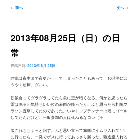
メ
投
←
前へ
次へ
→
ニ
稿
ュ
ナ
ー
ビ
ゲ
2013年08月25日（日）の日
ー
シ
常
ョ
ン
投稿日時:
2013年 8月 25日
昨晩は夜中まで夜更かししてしまったこともあって、10時半によ
うやく起床。ダルい。
朝飯食ってダラダラしてたら急に空が暗くなる。何かと思ったら
雷は鳴るわ気持ちいい位の豪雨が降ったり。ふと思ったら札幌マ
ラソン直撃してたのであった。いやトップランナーは既にゴール
してたんだけど、一般参加の人は死ねるなコレ（汗
艦これもちょっと回す。ふと思い立って旗艦にイムヤ入れて4-1
に行ったら、一発でボスに行ってあっさり勝った。駆逐艦入れる