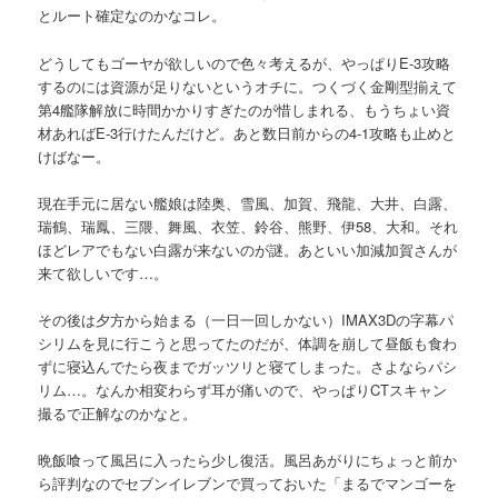
とルート確定なのかなコレ。
どうしてもゴーヤが欲しいので色々考えるが、やっぱりE-3攻略
するのには資源が足りないというオチに。つくづく金剛型揃えて
第4艦隊解放に時間かかりすぎたのが惜しまれる、もうちょい資
材あればE-3行けたんだけど。あと数日前からの4-1攻略も止めと
けばなー。
現在手元に居ない艦娘は陸奥、雪風、加賀、飛龍、大井、白露、
瑞鶴、瑞鳳、三隈、舞風、衣笠、鈴谷、熊野、伊58、大和。それ
ほどレアでもない白露が来ないのが謎。あといい加減加賀さんが
来て欲しいです…。
その後は夕方から始まる（一日一回しかない）IMAX3Dの字幕パ
シリムを見に行こうと思ってたのだが、体調を崩して昼飯も食わ
ずに寝込んでたら夜までガッツリと寝てしまった。さよならパシ
リム…。なんか相変わらず耳が痛いので、やっぱりCTスキャン
撮るで正解なのかなと。
晩飯喰って風呂に入ったら少し復活。風呂あがりにちょっと前か
ら評判なのでセブンイレブンで買っておいた「まるでマンゴーを