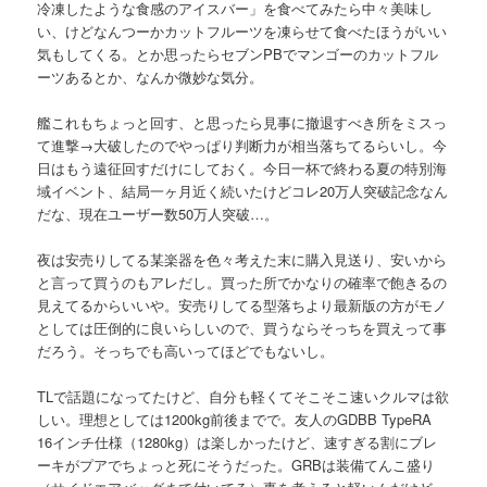
冷凍したような食感のアイスバー」を食べてみたら中々美味し
い、けどなんつーかカットフルーツを凍らせて食べたほうがいい
気もしてくる。とか思ったらセブンPBでマンゴーのカットフル
ーツあるとか、なんか微妙な気分。
艦これもちょっと回す、と思ったら見事に撤退すべき所をミスっ
て進撃→大破したのでやっぱり判断力が相当落ちてるらいし。今
日はもう遠征回すだけにしておく。今日一杯で終わる夏の特別海
域イベント、結局一ヶ月近く続いたけどコレ20万人突破記念なん
だな、現在ユーザー数50万人突破…。
夜は安売りしてる某楽器を色々考えた末に購入見送り、安いから
と言って買うのもアレだし。買った所でかなりの確率で飽きるの
見えてるからいいや。安売りしてる型落ちより最新版の方がモノ
としては圧倒的に良いらしいので、買うならそっちを買えって事
だろう。そっちでも高いってほどでもないし。
TLで話題になってたけど、自分も軽くてそこそこ速いクルマは欲
しい。理想としては1200kg前後までで。友人のGDBB TypeRA
16インチ仕様（1280kg）は楽しかったけど、速すぎる割にブレ
ーキがプアでちょっと死にそうだった。GRBは装備てんこ盛り