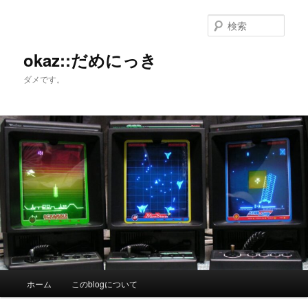
メ
イ
検
ン
索
コ
okaz::だめにっき
ン
ダメです。
テ
ン
ツ
へ
移
動
メ
ホーム
このblogについて
イ
ン