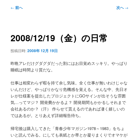
メ
投
←
前へ
次へ
→
ニ
稿
ュ
ナ
ー
ビ
ゲ
2008/12/19（金）の日常
ー
シ
投稿日時:
2008年 12月 19日
ョ
ン
昨晩アレだけグダグダだった割にはお目覚めスッキリ。やっぱり
睡眠は時間より質だな。
仕事は相変わらず暇を持て余し気味。全く仕事が無いわけじゃな
いんだけど、やっぱりかなり危機感を覚える。そんな中、先日オ
レが仕様案を提出したプロジェクトにGOサインが出そうな雰囲
気…ってマジ？ 開発費かかるよ？ 開発期間もかかるしそれまで
会社あるのか？（汗） 作らせて貰えるのであれば凄く嬉しいの
ではあるが。とりあえず詳細報告待ち。
帰宅後は購入してきた「青春少年マガジン1978～1983」をちょ
いと読んでみる。にしても表紙とか帯とか凝りまくりでオマケが