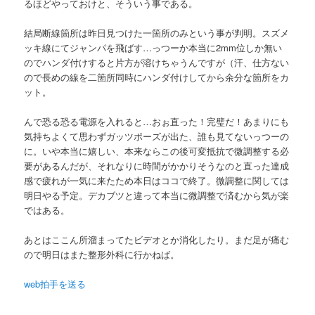
るほどやっておけと、そういう事である。
結局断線箇所は昨日見つけた一箇所のみという事が判明。スズメ
ッキ線にてジャンパを飛ばす…っつーか本当に2mm位しか無い
のでハンダ付けすると片方が溶けちゃうんですが（汗、仕方ない
ので長めの線を二箇所同時にハンダ付けしてから余分な箇所をカ
ット。
んで恐る恐る電源を入れると…おぉ直った！完璧だ！あまりにも
気持ちよくて思わずガッツポーズが出た、誰も見てないっつーの
に。いや本当に嬉しい、本来ならこの後可変抵抗で微調整する必
要があるんだが、それなりに時間がかかりそうなのと直った達成
感で疲れが一気に来たため本日はココで終了。微調整に関しては
明日やる予定。デカブツと違って本当に微調整で済むから気が楽
ではある。
あとはここん所溜まってたビデオとか消化したり。まだ足が痛む
ので明日はまた整形外科に行かねば。
web拍手を送る
—