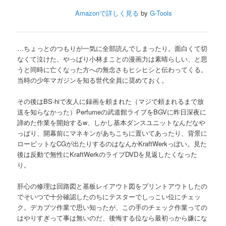
Amazonで詳しく見る
by
G-Tools
…ちょっとのつもりが一気に全部読んでしまったり。面白くて切
なくて泣けた、やっぱり小林まことの漫画力は素晴らしい、と思
うと同時に亡くなった方への無念さもヒシヒシと伝わってくる。
当時の少年マガジンを知る世代全員に奨めておく。
その後はBS-hiで友人に録画を頼まれた（マジで頼まれるまで放
送を知らなかった）Perfumeの武道館ライブをBGVに昨日深夜に
諦めた作業を開始するw、しかし基本ダンスユニットなんだなや
っぱり、開幕前にマネキンがあちこちに置いてあったり、背景に
ロービットなCGが出たりするのはなんかKraftWerkっぽい。見た
後は反動で無性にKraftWerkのライブDVDを見返したくなった
り。
肝心の修理は回路図と基板レイアウト図をプリントアウトしたの
でそいつで十分確認したのちにテスターでしっこい位にチェッ
ク。デカブツ作業で思い知ったが、この手のチェック作業っての
はやりすぎって事は無いのだ、後悔する位なら最初っから嫌にな