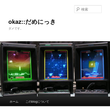
メ
イ
検
ン
索
コ
okaz::だめにっき
ン
ダメです。
テ
ン
ツ
へ
移
動
メ
ホーム
このblogについて
イ
ン