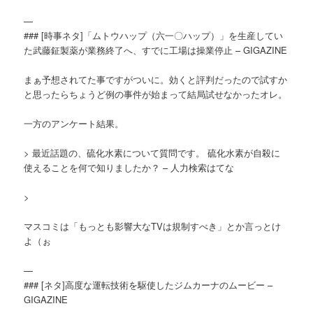
—
### [時事ネタ]「ムトウハップ（六一〇ハップ）」を生産してい
た武藤鉦製薬が業務終了へ、すでに工場は操業停止 – GIGAZINE
まぁ予想されてた事ですがついに。効くと評判だったので試すか
と思ったらちょうど例の事件が始まって結局試せなかったオレ。
一方のアンケート結果。
> 最近話題の、硫化水素について質問です。 硫化水素が自殺に
使えることを何で知りましたか？ – 人力検索はてな
>
マスコミは「もっとも影響大なTVは規制すべき」とか言っとけ
よ（ぉ
—
### [ネタ]高度な運転技術を駆使したジムカーナのムービー –
GIGAZINE