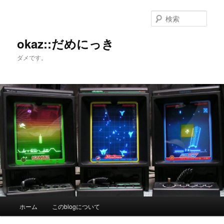
メ
イ
検
ン
索
コ
okaz::だめにっき
ン
ダメです。
テ
ン
ツ
へ
移
動
メ
ホーム
このblogについて
イ
ン