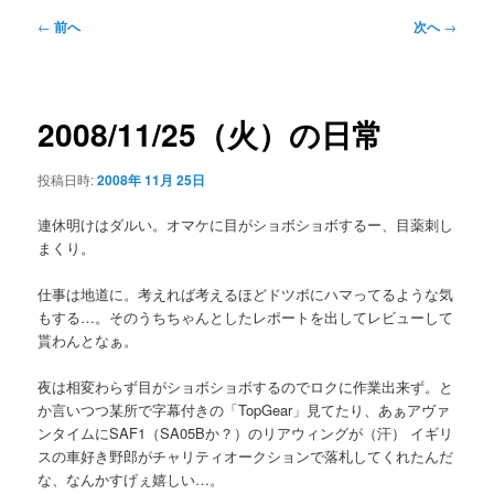
メ
投
←
前へ
次へ
→
ニ
稿
ュ
ナ
ー
ビ
ゲ
2008/11/25（火）の日常
ー
シ
投稿日時:
2008年 11月 25日
ョ
ン
連休明けはダルい。オマケに目がショボショボするー、目薬刺し
まくり。
仕事は地道に。考えれば考えるほどドツボにハマってるような気
もする…。そのうちちゃんとしたレポートを出してレビューして
貰わんとなぁ。
夜は相変わらず目がショボショボするのでロクに作業出来ず。と
か言いつつ某所で字幕付きの「TopGear」見てたり、あぁアヴァ
ンタイムにSAF1（SA05Bか？）のリアウィングが（汗） イギリ
スの車好き野郎がチャリティオークションで落札してくれたんだ
な、なんかすげぇ嬉しい…。