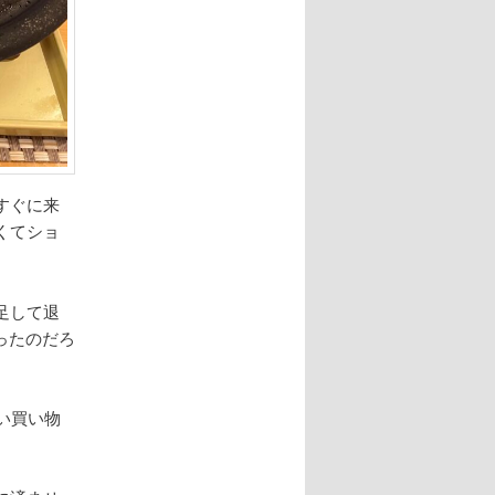
すぐに来
くてショ
足して退
ったのだろ
い買い物