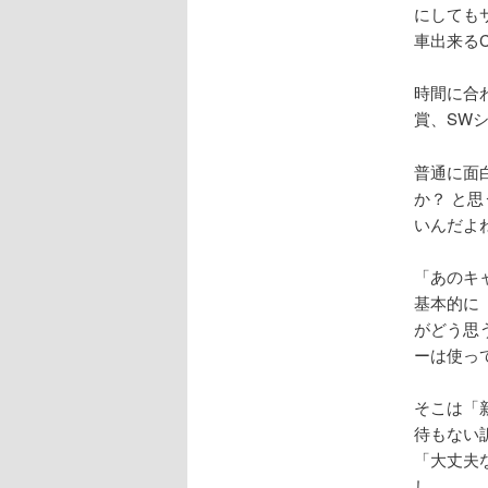
にしても
車出来るC
時間に合
賞、SW
普通に面
か？ と
いんだよ
「あのキ
基本的に
がどう思
ーは使っ
そこは「
待もない
「大丈夫
し。