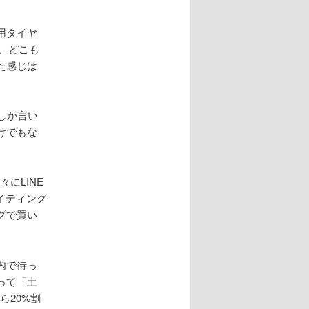
用タイヤ
、どこも
た感じは
しか言い
けでもな
にLINE
イティング
グで買い
内で待っ
って「土
ら20%割