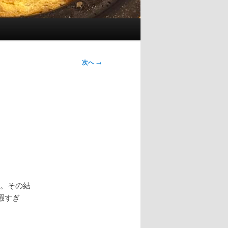
次へ
→
動。その結
暇すぎ