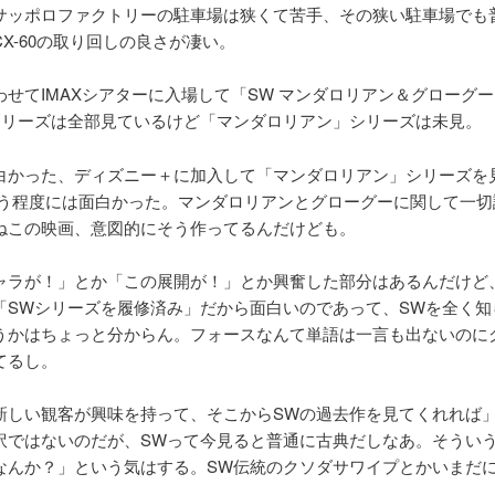
サッポロファクトリーの駐車場は狭くて苦手、その狭い駐車場でも
X-60の取り回しの良さが凄い。
わせてIMAXシアターに入場して「SW マンダロリアン＆グローグ
シリーズは全部見ているけど「マンダロリアン」シリーズは未見。
白かった、ディズニー＋に加入して「マンダロリアン」シリーズを
思う程度には面白かった。マンダロリアンとグローグーに関して一切
ねこの映画、意図的にそう作ってるんだけども。
ャラが！」とか「この展開が！」とか興奮した部分はあるんだけど
「SWシリーズを履修済み」だから面白いのであって、SWを全く知
うかはちょっと分からん。フォースなんて単語は一言も出ないのに
てるし。
新しい観客が興味を持って、そこからSWの過去作を見てくれれば
訳ではないのだが、SWって今見ると普通に古典だしなあ。そうい
なんか？」という気はする。SW伝統のクソダサワイプとかいまだ