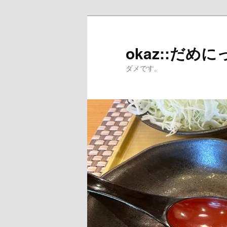
メ
イ
ン
okaz::だめに
コ
ダメです。
ン
テ
ン
ツ
へ
移
動