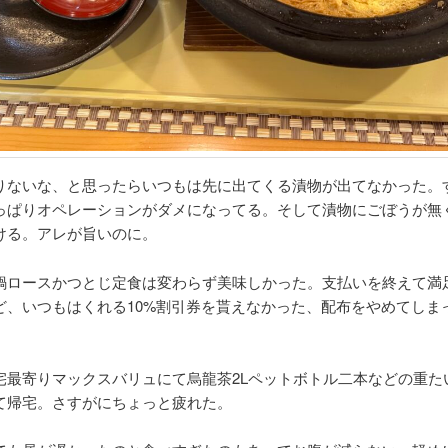
りないな、と思ったらいつもは先に出てくる漬物が出てなかった。
っぱりオペレーションがダメになってる。そして漬物にごぼうが無
ける。アレが旨いのに。
鍋ロースかつとじ定食は変わらず美味しかった。支払いを終えて満
ど、いつもはくれる10%割引券を貰えなかった、配布をやめてしま
宅最寄りマックスバリュにて烏龍茶2Lペットボトル二本などの重た
て帰宅。さすがにちょっと疲れた。