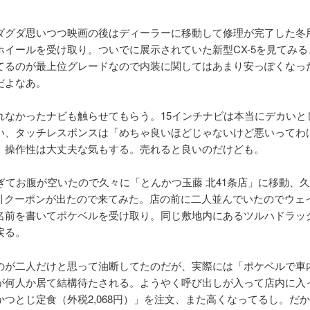
ダグダ思いつつ映画の後はディーラーに移動して修理が完了した冬
ホイールを受け取り。ついでに展示されていた新型CX-5を見てみる
てるのが最上位グレードなので内装に関してはあまり安っぽくなっ
だよなあ。
れなかったナビも触らせてもらう。15インチナビは本当にデカいと
い、タッチレスポンスは「めちゃ良いほどじゃないけど悪いってわ
。操作性は大丈夫な気もする。売れると良いのだけども。
ぎてお腹が空いたので久々に「とんかつ玉藤 北41条店」に移動、久々
割引クーポンが出たので来てみた。店の前に二人並んでいたのでウェ
名前を書いてポケベルを受け取り。同じ敷地内にあるツルハドラッ
戻る。
のが二人だけと思って油断してたのだが、実際には「ポケベルで車
が何人か居て結構待たされる。ようやく呼び出しが入って店内に入
かつとじ定食（外税2,068円）」を注文、また高くなってるし。だか