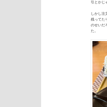
引とかじ
しかし注
残ってた
のせいだ
た。