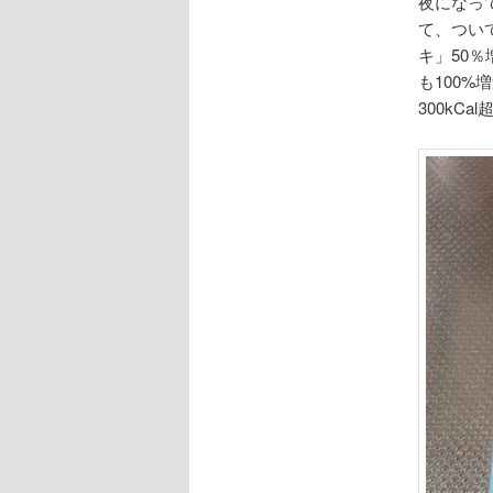
夜になっ
て、つい
キ」50
も100
300kCa