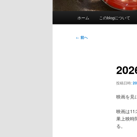
メ
ホーム
このblogについて
イ
ン
メ
投
←
前へ
ニ
稿
ュ
ナ
ー
ビ
20
ゲ
ー
シ
投稿日時:
2
ョ
ン
映画を見
映画は1
果上映時
る。