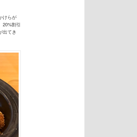
かけらが
20%割引
が出てき