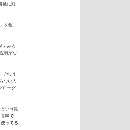
普通に駐
ー」を鑑
見てみる
説明がな
、それは
らない人
グローグ
」という期
う意味で
に使ってる