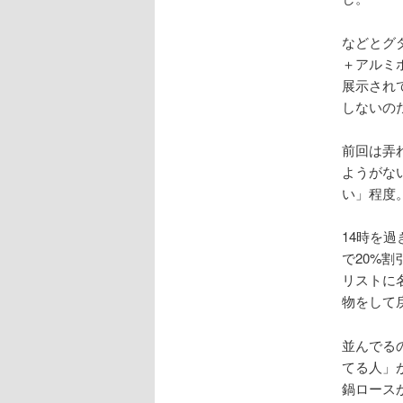
などとグ
＋アルミ
展示され
しないの
前回は弄
ようがな
い」程度
14時を過
で20%
リストに
物をして
並んでる
てる人」
鍋ロース