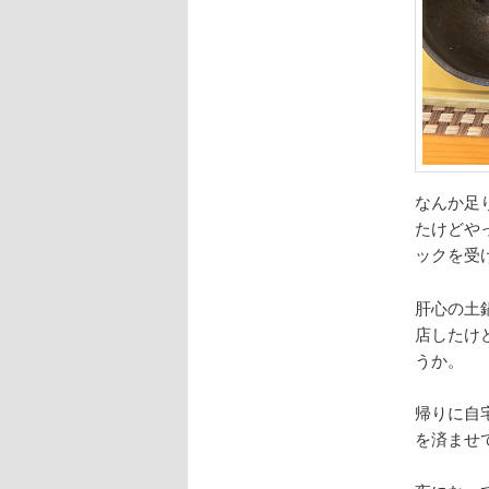
なんか足
たけどや
ックを受
肝心の土
店したけ
うか。
帰りに自
を済ませ