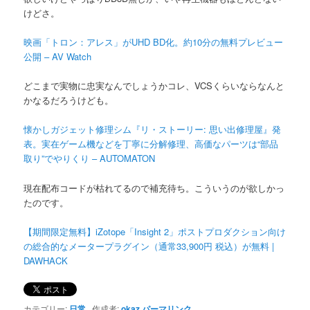
けどさ。
映画「トロン：アレス」がUHD BD化。約10分の無料プレビュー
公開 – AV Watch
どこまで実物に忠実なんでしょうかコレ、VCSくらいならなんと
かなるだろうけども。
懐かしガジェット修理シム『リ・ストーリー: 思い出修理屋』発
表。実在ゲーム機などを丁寧に分解修理、高価なパーツは“部品
取り”でやりくり – AUTOMATON
現在配布コードが枯れてるので補充待ち。こういうのが欲しかっ
たのです。
【期間限定無料】iZotope「Insight 2」ポストプロダクション向け
の総合的なメータープラグイン（通常33,900円 税込）が無料 |
DAWHACK
カテゴリー:
日常
作成者:
okaz
パーマリンク