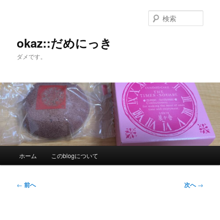
メ
イ
検
ン
索
コ
okaz::だめにっき
ン
ダメです。
テ
ン
ツ
へ
移
動
メ
ホーム
このblogについて
イ
ン
メ
投
←
前へ
次へ
→
ニ
稿
ュ
ナ
ー
ビ