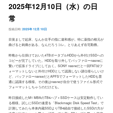
ゲ
2025年12月10日（水）の日
ー
シ
常
ョ
ン
投稿日時:
2025年 12月 10日
目覚ましで起床、なんか左手の指に違和感が。特に薬指の根元が
曲げると鈍痛がある、なんだろうコレ。とりあえず在宅勤務。
昨晩から仕掛けておいた4TBポータブルHDDから外付けSSDへの
コピーが完了していた。HDDを取り外してバッファローnasneに
繋いで拡張ドライブにしておく。SONY nasneだと一回FAT32フ
ォーマットしないと外付けHDDとして認識しない謎仕様らしいけ
ど、バッファローnanseだとAPFSでフォーマットしたHDDも普
通に認識する模様。その後はnasneが自分で使うファイル形式で
フォーマットしちゃうのだけども。
昨日接続したM1 MBAのTB4ハブ＋SSDケースは安定動作してい
る模様。試しにSSDの速度を「Blackmagic Disk Speed Test」で
計測してみたら本体内蔵SSDよりTB4経由で接続したSSDの方が