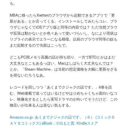
も。
MBAに移ったらXwitterのブラウザから起動できるアプリで「更
新がある」とか言ってくる。インストールしてみたらコレ、ブラ
ウザじゃなくてiOSアプリ版と同等の内容では？ ただ当然ブラウ
ザ拡張は動かないとか色々あって使いづらいし、なにより現状は
リプライの表示でエラーになる模様。以前のブラウザ同等の奴も
まだ起動するので当面はこっちで。
どこもPC用メモリ高騰の話が持ち切り、一方でBTOとかはまだ
大丈夫なとこもあるっぽい、Macはしばらく大丈夫なんでは？
とか。「Steam Machine」は当初の想定価格を大幅に更新せざる
を得ないだろうなあ。
レコードを回しつつ「あくまでクジャクの話です。」6巻を読
む、Web連載で追ってはいるけどやはりめちゃくちゃ面白いなコ
レ。映像化するとしたら実写ドラマのが向いてそうだけど、この
物言いが出来る人は居ない気もする。
Amazon.co.jp: あくまでクジャクの話です。（６） (コミックＤ
ＡＹＳコミックス) eBook : 小出もと貴: Kindleストア