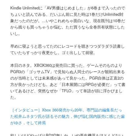
Kindle Unlimitedに「AV男優はじめました」が6巻まで入ったので
ちょいと読んでみる、だいぶん前に見た時は1巻だけUnlimited対
象だったのだが。…いやこれめちゃ面白いな、現在既刊は10巻だ
から残りも買っちゃうか悩む。ただ買うなら全巻所有状態にした
いし。
早めに寝ようと思ってたのにレコードを聴きつつダラダラ読書し
ていたらすっかり夜更かし。ゴミ出しして就寝。
本日のネタ。XBOX360は発売日に買った、ゲームそのものより
PGR3の「ゴッサムTV」で見知らぬ人同士のレースが観戦出来る
のが当時としては未来感があって良かった。PGR自体は正直2の
方が良かったけども。あと「日本展開にはRPGが必要だ」って書
いてあるけど、突然なぜか「TFLO」って単語が頭に浮かびまし
た。
［インタビュー］Xbox 360発売から20年。専門誌の編集長だっ
た松井ムネタツ氏が語るその魅力，伸び悩む国内販売に感じた歯
がゆさ，そして終焉
欲しいけどやっぱりBD3D無しか、いや再生機器もほとんどない