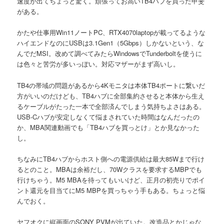
速度が出てちょっと驚く。頑張ってお高いTB4ハブを買った甲斐
がある。
かたや仕事用Win11ノートPC、RTX4070laptopが載ってるような
ハイエンドなのにUSBは3.1Gen1（5Gbps）しかないという、な
んでだMSI。改めて調べてみたらWindowsでTunderboltを使うに
は色々と苦労が多いっぽい。対応マザーがまず高いし。
TB4の帯域の問題があるから4Kモニタは本体TB4ポートに繋いだ
方がいいのだけども、TB4ハブに全部集約させると本体から生え
るケーブルがたった一本で全部済んでしまう気持ちよさはある。
USB-Cハブが安定しなくて悩まされていた時間はなんだったの
か、MBA関連動画でも「TB4ハブを買っとけ」とか見なかった
し。
ちなみにTB4ハブからホスト側への電源供給は最大85Wまで行け
るとのこと。MBAは余裕だし、70Wクラスを要求するMBPでも
行けちゃう。M5 MBAを待ってもいいけど、正月の初売りでポイ
ント還元を目当てにM5 MBPを買っちゃう手もある。ちょっと悩
んでおく。
ヤフオクに縦画面のSONY PVMが出ていた。改造品とかじゃな