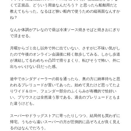
くて正規品、どういう用途なんだろう？ と思ったら船舶用だと
教えてもらった。なるほど狭い船内で使うための縦画面なんすか
ね？
なんか体調がアレなので昼は冷凍ソース焼きそばと焼きおにぎり
で済ませる。
月曜からゴミ出し以外で外に出ていない、さすがに不味い気がし
たので午後のオンライン会議後に軽く散歩してみる。しかし歩道
が凍結してるわめちゃ凸凹で滑りまくり、転びそうで怖い、外に
出ちゃいけない日だった感。
途中でホンダディーラーの前を通ったら、奥の方に納車待ちと思
われるプレリュードが置いてあった。始めて見たけど思ってたよ
りワイド＆ロー、フェンダー部分のふくらみが有機的で恰好い
い。プリウスとは全然違う形である。過去のプレリュードともま
た違うけども。
スーパーやドラッグストアに寄ったりしつつ、結局何も買わずに
帰宅。うちから遠いスーパーの方が圧倒的に品ぞろえが良く見え
るのはなんでだろう。