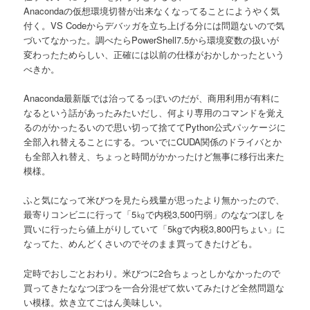
Anacondaの仮想環境切替が出来なくなってることにようやく気
付く。VS Codeからデバッガを立ち上げる分には問題ないので気
づいてなかった。調べたらPowerShell7.5から環境変数の扱いが
変わったためらしい、正確には以前の仕様がおかしかったという
べきか。
Anaconda最新版では治ってるっぽいのだが、商用利用が有料に
なるという話があったみたいだし、何より専用のコマンドを覚え
るのがかったるいので思い切って捨ててPython公式パッケージに
全部入れ替えることにする。ついでにCUDA関係のドライバとか
も全部入れ替え、ちょっと時間がかかったけど無事に移行出来た
模様。
ふと気になって米びつを見たら残量が思ったより無かったので、
最寄りコンビニに行って「5㎏で内税3,500円弱」のななつぼしを
買いに行ったら値上がりしていて「5kgで内税3,800円ちょい」に
なってた、めんどくさいのでそのまま買ってきたけども。
定時でおしごとおわり。米びつに2合ちょっとしかなかったので
買ってきたななつぼつを一合分混ぜて炊いてみたけど全然問題な
い模様。炊き立てごはん美味しい。