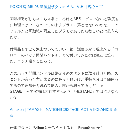
ROBOT魂 MS-06 量産型ザク ver. A.N.I.M.E. | 魂ウェブ
関節構造がむちゃくちゃ凝ってるけどABS＋ビスでないと強度的
に無理っぽい。なのでこのままプラモに落とせないのかな。この
フォルムと可動域を両立したプラモがあったら欲しいとは思うん
だが。
付属品もすごく沢山ついてていい、第一話冒頭が再現出来る「コ
ロニーのハッチ開閉ハンドル」まで付いてきたのは流石に笑っ
た。ニッチ過ぎるだろう。
このハッチ開閉ハンドルは別売りのスタンドに取り付け可能。ス
タンドが合った方が飾るのに色々と良いけど手持ち分は全部使っ
てるので追加分を改めて購入。前から思ってるけど「魂
STAGE」って名前は大仰すぎねえ？ 「魂STAND」ではダメなん
か？
Amazon | TAMASHII NATIONS 魂STAGE ACT MECHANICS 通
販
仕事で久々にPythonを弄ろうとするも、PowerShellから