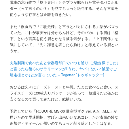
電車の忘れ物で「格下専用」とテプラが貼られた電子タバコホル
ダー（って言うのか？）を見てちょっと絶句する。そんな言葉を
使うような存在とは距離を置きたい。
また「飲食店で『ご馳走様』と言うとバカにされる」話がバズっ
ていた。これが事実かは分からんけど、そのバカにする層は「格
下」という言葉を使う層とかなり被る気がする。「上下関係」を
気にしていて、「先に謝意を表したら負け」と考えている層とい
うか。
丸亀製麺で食べたあと食器返却口でいつも通り｢ご馳走様でした｣
と言ったら後ろのサラリーマンが｢うわ、ヤバくない？飯屋でご
馳走様とか｣とか言っていた – Togetter [トゥギャッター]
おひるは久々にチーズトーストと牛乳、たまに食べると旨い。ス
ライスチーズに20枚入りパッケージがあって一枚辺りだと確かに
安くなるので買ってみたけど、結構いいね。
予約していた「ROBOT魂 MS-06 量産型ザク ver. A.N.I.M.E」が
届いたので早速開梱、すげえ出来いいなあコレ、ただ表面の妙な
追加ディティールが煩いのでちょっと削り落としたくはなる。