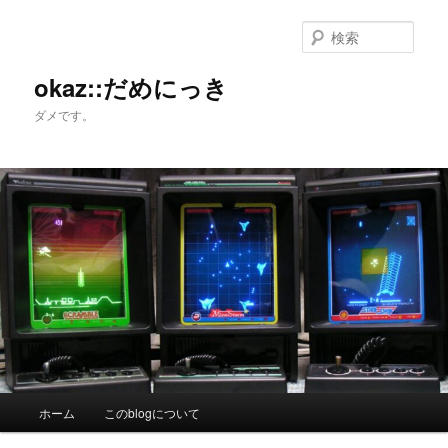
メ
イ
検
ン
索
コ
okaz::だめにっき
ン
ダメです。
テ
ン
ツ
へ
移
動
メ
ホーム
このblogについて
イ
ン