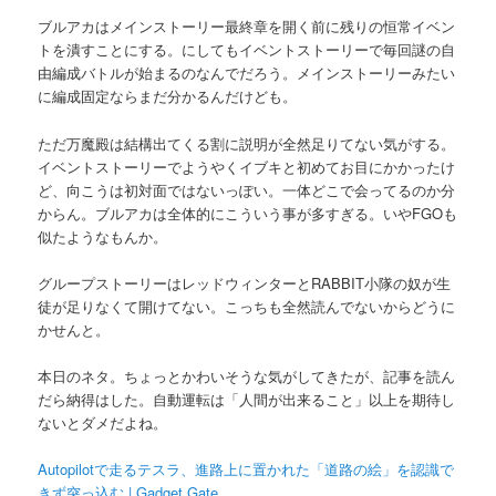
ブルアカはメインストーリー最終章を開く前に残りの恒常イベン
トを潰すことにする。にしてもイベントストーリーで毎回謎の自
由編成バトルが始まるのなんでだろう。メインストーリーみたい
に編成固定ならまだ分かるんだけども。
ただ万魔殿は結構出てくる割に説明が全然足りてない気がする。
イベントストーリーでようやくイブキと初めてお目にかかったけ
ど、向こうは初対面ではないっぽい。一体どこで会ってるのか分
からん。ブルアカは全体的にこういう事が多すぎる。いやFGOも
似たようなもんか。
グループストーリーはレッドウィンターとRABBIT小隊の奴が生
徒が足りなくて開けてない。こっちも全然読んでないからどうに
かせんと。
本日のネタ。ちょっとかわいそうな気がしてきたが、記事を読ん
だら納得はした。自動運転は「人間が出来ること」以上を期待し
ないとダメだよね。
Autopilotで走るテスラ、進路上に置かれた「道路の絵」を認識で
きず突っ込む | Gadget Gate