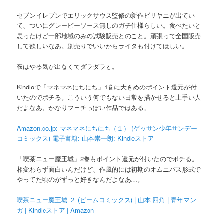
セブンイレブンでエリックサウス監修の新作ビリヤニが出てい
て、ついにグレービーソース無しのガチ仕様らしい。食べたいと
思ったけど一部地域のみの試験販売とのこと。頑張って全国販売
して欲しいなあ。別売りでいいからライタも付けてほしい。
夜はやる気が出なくてダラダラと。
Kindleで「マネマネにちにち」1巻に大きめのポイント還元が付
いたのでポチる。こういう何でもない日常を描かせると上手い人
だよなあ。かなりフェチっぽい作品ではある。
Amazon.co.jp: マネマネにちにち（１） (ゲッサン少年サンデー
コミックス) 電子書籍: 山本崇一朗: Kindleストア
「喫茶ニュー魔王城」2巻もポイント還元が付いたのでポチる。
相変わらず面白いんだけど、作風的には初期のオムニバス形式で
やってた頃のがずっと好きなんだよなあ…。
喫茶ニュー魔王城 ２ (ビームコミックス) | 山本 四角 | 青年マン
ガ | Kindleストア | Amazon