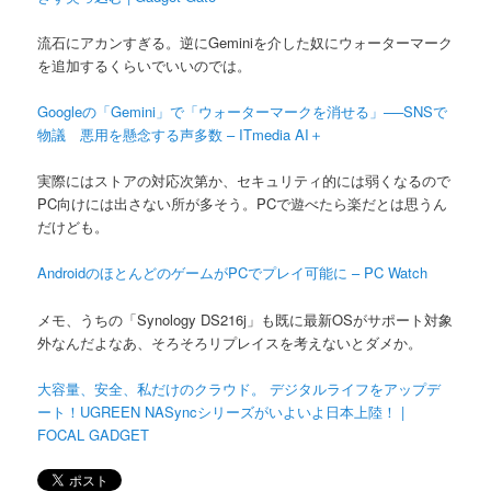
流石にアカンすぎる。逆にGeminiを介した奴にウォーターマーク
を追加するくらいでいいのでは。
Googleの「Gemini」で「ウォーターマークを消せる」──SNSで
物議 悪用を懸念する声多数 – ITmedia AI＋
実際にはストアの対応次第か、セキュリティ的には弱くなるので
PC向けには出さない所が多そう。PCで遊べたら楽だとは思うん
だけども。
AndroidのほとんどのゲームがPCでプレイ可能に – PC Watch
メモ、うちの「Synology DS216j」も既に最新OSがサポート対象
外なんだよなあ、そろそろリプレイスを考えないとダメか。
大容量、安全、私だけのクラウド。 デジタルライフをアップデ
ート！UGREEN NASyncシリーズがいよいよ日本上陸！ |
FOCAL GADGET