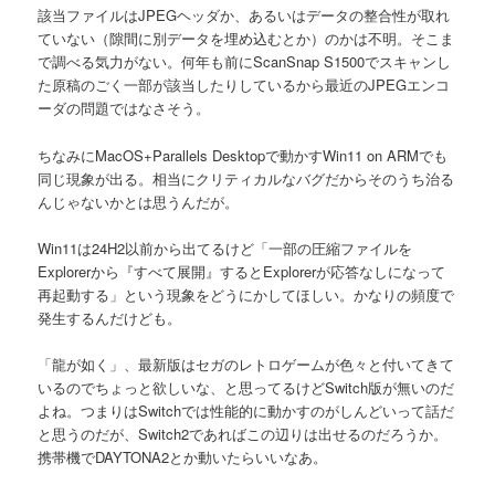
該当ファイルはJPEGヘッダか、あるいはデータの整合性が取れ
ていない（隙間に別データを埋め込むとか）のかは不明。そこま
で調べる気力がない。何年も前にScanSnap S1500でスキャンし
た原稿のごく一部が該当したりしているから最近のJPEGエンコ
ーダの問題ではなさそう。
ちなみにMacOS+Parallels Desktopで動かすWin11 on ARMでも
同じ現象が出る。相当にクリティカルなバグだからそのうち治る
んじゃないかとは思うんだが。
Win11は24H2以前から出てるけど「一部の圧縮ファイルを
Explorerから『すべて展開』するとExplorerが応答なしになって
再起動する」という現象をどうにかしてほしい。かなりの頻度で
発生するんだけども。
「龍が如く」、最新版はセガのレトロゲームが色々と付いてきて
いるのでちょっと欲しいな、と思ってるけどSwitch版が無いのだ
よね。つまりはSwitchでは性能的に動かすのがしんどいって話だ
と思うのだが、Switch2であればこの辺りは出せるのだろうか。
携帯機でDAYTONA2とか動いたらいいなあ。