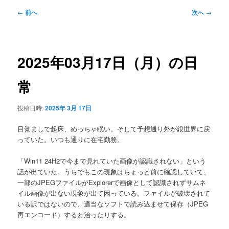
メ
投
←
前へ
次へ
→
ニ
稿
ュ
ナ
ー
ビ
ゲ
2025年03月17日（月）の日
ー
シ
常
ョ
ン
投稿日時:
2025年 3月 17日
目覚ましで起床、めっちゃ眠い。そして予想通り外が銀世界に戻
っていた。いつも通りに在宅勤務。
「Win11 24H2で今まで見れていた画像が認識されない」という
話が出ていた。うちでもこの現象はちょっと前に確認していて、
一部のJPEGファイルがExplorerで画像として認識されずサムネ
イル画像が出ない現象が出て困っている。ファイルが破壊されて
いる訳ではないので、適当なソフトで読み込ませて保存（JPEG
再エンコード）すると治ったりする。