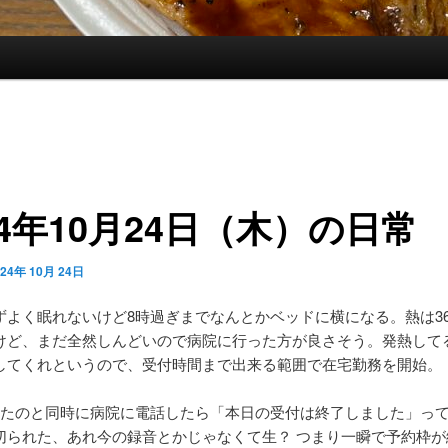
24年10月24日（木）の日常
024年 10月 24日
ずよく眠れないけど8時過ぎまでなんとかベッドに横になる。熱は3
けど、まだ全然しんどいので病院に行った方が良さそう。発熱して
してくれというので、受付時間まで出来る範囲で在宅勤務を開始。
ったのと同時に病院に電話したら「本日の受付は終了しました」っ
切られた、あれ今の録音とかじゃなくて生？ つまり一瞬で予約枠が