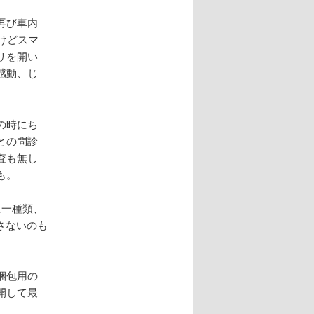
再び車内
けどスマ
リを開い
感動、じ
の時にち
との問診
査も無し
も。
に一種類、
さないのも
梱包用の
開して最