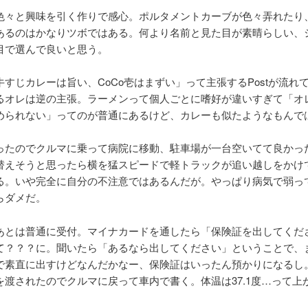
色々と興味を引く作りで感心。ポルタメントカーブが色々弄れたり
あるのはかなりツボではある。何より名前と見た目が素晴らしい、
目で選んで良いと思う。
牛すじカレーは旨い、CoCo壱はまずい」って主張するPostが流れ
るオレは逆の主張。ラーメンって個人ごとに嗜好が違いすぎて「オ
められない」ってのが普通にあるけど、カレーも似たようなもんで
ったのでクルマに乗って病院に移動、駐車場が一台空いてて良かっ
替えそうと思ったら横を猛スピードで軽トラックが追い越しをかけ
る。いや完全に自分の不注意ではあるんだが。やっぱり病気で弱っ
らダメだ。
あとは普通に受付。マイナカードを通したら「保険証を出してくだ
て？？？に。聞いたら「あるなら出してください」ということで、
で素直に出すけどなんだかなー、保険証はいったん預かりになるし
を渡されたのでクルマに戻って車内で書く。体温は37.1度…って上