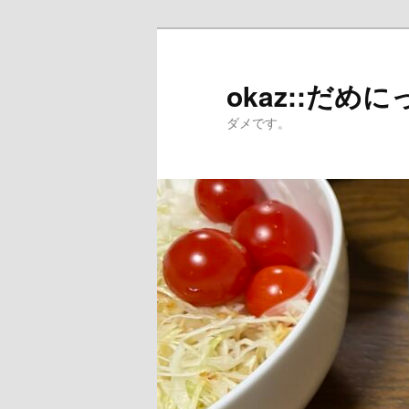
メ
イ
ン
okaz::だめに
コ
ダメです。
ン
テ
ン
ツ
へ
移
動