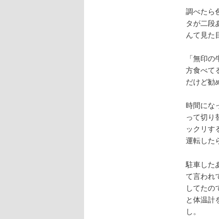
調べたら
タが二段
んて見た
「無印の
方食べて
だけど勧
時間にな
って切り
ックリす
運転した
駐車した
て言われ
してたの
と体温計
し。