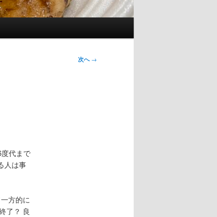
次へ
→
6度代まで
る人は事
て一方的に
終了？ 良