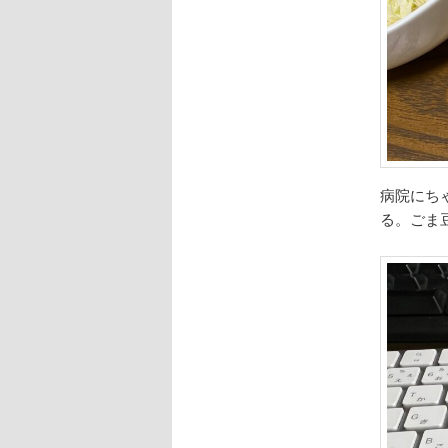
病院にち
る。ごま