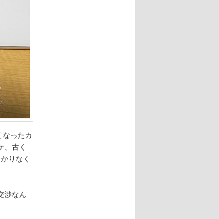
くなったカ
ケ、古く
っかりなく
交渉なん