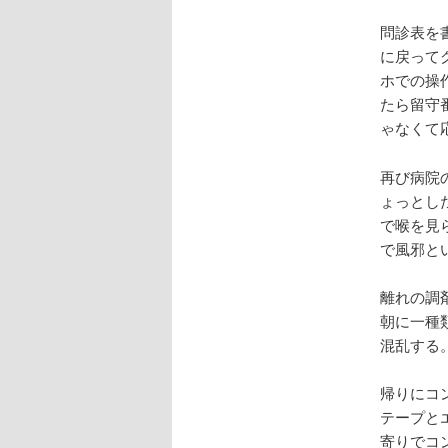
問診表を
に戻って
ホでの操
たら留守
ゃなくて
再び病院
ょっとし
で喉を見
で風邪と
離れの調
朝に一種
混乱する
帰りにコ
テープと
寄りでコ