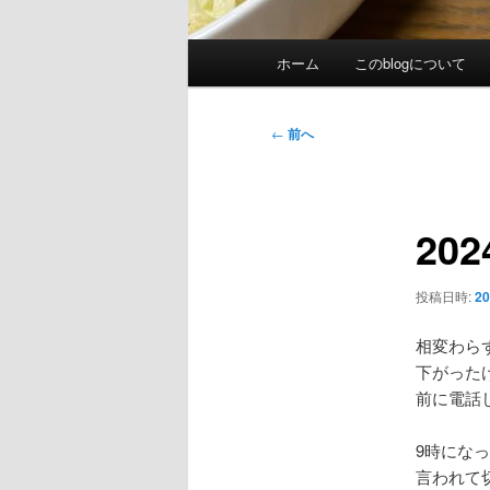
メ
ホーム
このblogについて
イ
ン
メ
投
←
前へ
ニ
稿
ュ
ナ
ー
ビ
20
ゲ
ー
シ
投稿日時:
2
ョ
ン
相変わら
下がった
前に電話
9時にな
言われて