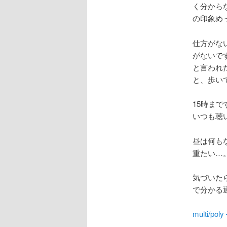
く分から
の印象め
仕方がな
がないで
と言われ
と、歩い
15時ま
いつも聴
昼は何も
重たい…
気づいたら
で分かる通
multi/po