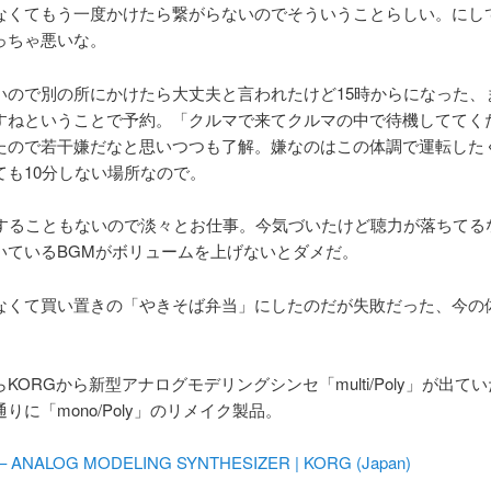
なくてもう一度かけたら繋がらないのでそういうことらしい。にし
っちゃ悪いな。
いので別の所にかけたら大丈夫と言われたけど15時からになった、
すねということで予約。「クルマで来てクルマの中で待機しててく
たので若干嫌だなと思いつつも了解。嫌なのはこの体調で運転した
ても10分しない場所なので。
ですることもないので淡々とお仕事。今気づいたけど聴力が落ちてる
いているBGMがボリュームを上げないとダメだ。
なくて買い置きの「やきそば弁当」にしたのだが失敗だった、今の
。
KORGから新型アナログモデリングシンセ「multi/Poly」が出て
りに「mono/Poly」のリメイク製品。
ly – ANALOG MODELING SYNTHESIZER | KORG (Japan)