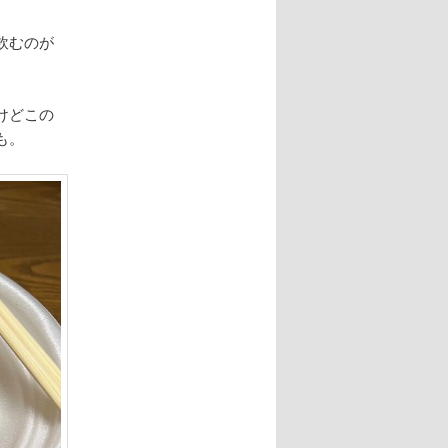
飲むのが
けどこの
も。