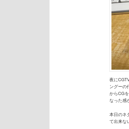
夜にCG
ングーの
からCG
なった感
本日のネ
て出来な