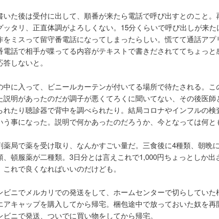
書いた後は受付に出して、順番が来たら電話で呼び出すとのこと。
グッタリ、正直体調がよろしくない。15分くらいで呼び出しが来た
作をミスって留守番電話になってしまったらしい。慌てて通話アプ
番電話で相手が喋ってる内容がテキストで書きだされててちょっと
応答しないと。
の中に入って、ビニールカーテンが付いてる場所で待たされる。こ
た説明があったのだが調子が悪くてろくに聞いてない、その後医師
られたり聴診器で背中を調べられたり。結局コロナやインフルの検
いう事になった。説明で何かあったのだろうか、今となっては何と
剤薬局で薬を受け取り、なんかすごい量だ。三食後に4種類、朝晩
類、頓服薬が二種類。3日分とは言えこれで1,000円ちょっとしか出
。これで良くなればいいのだけども。
ンビニでメルカリでの発送をして、ホームセンターで切らしていた
エアキャップを購入してから帰宅。梱包途中で放っておいた奴を再
ンビニで発送、ついでに買い物をしてから帰宅。