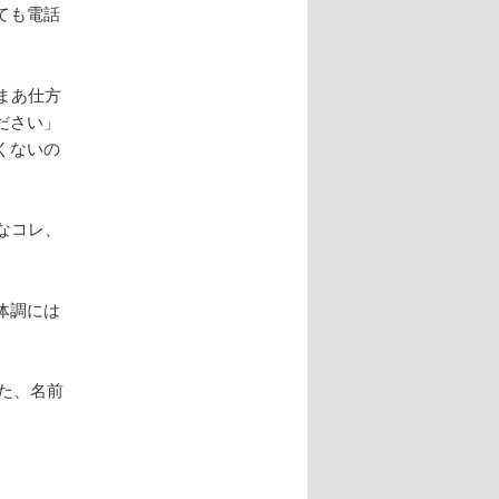
ても電話
まあ仕方
ださい」
くないの
なコレ、
体調には
いた、名前