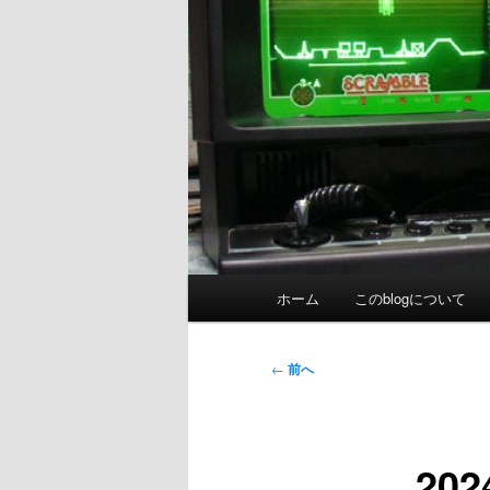
メ
ホーム
このblogについて
イ
ン
メ
投
←
前へ
ニ
稿
ュ
ナ
ー
ビ
20
ゲ