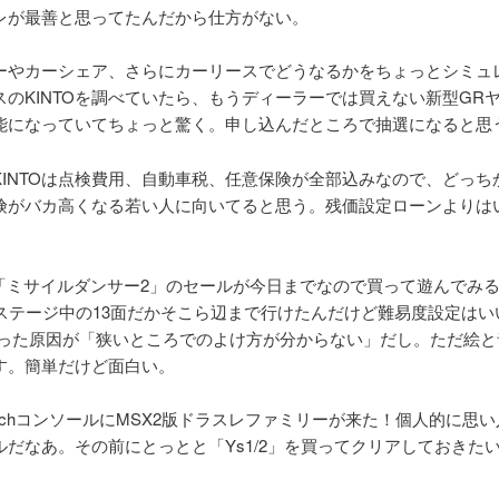
レが最善と思ってたんだから仕方がない。
ーやカーシェア、さらにカーリースでどうなるかをちょっとシミュ
スのKINTOを調べていたら、もうディーラーでは買えない新型GR
能になっていてちょっと驚く。申し込んだところで抽選になると思
KINTOは点検費用、自動車税、任意保険が全部込みなので、どっち
険がバカ高くなる若い人に向いてると思う。残価設定ローンよりは
chの「ミサイルダンサー2」のセールが今日までなので買って遊んでみ
6ステージ中の13面だかそこら辺まで行けたんだけど難易度設定はい
わった原因が「狭いところでのよけ方が分からない」だし。ただ絵と
す。簡単だけど面白い。
witchコンソールにMSX2版ドラスレファミリーが来た！個人的に思
ルだなあ。その前にとっとと「Ys1/2」を買ってクリアしておきた