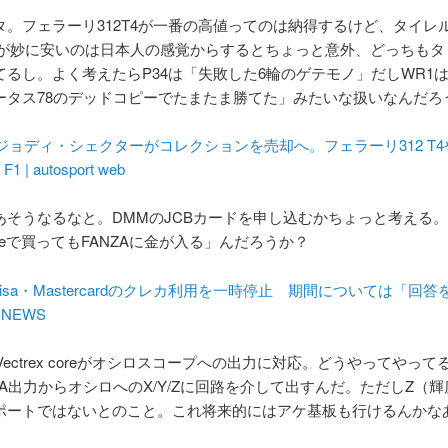
タ。フェラーリ312T4が一番の高値ってのは納得するけど、タイレル
1が妙に安いのは日本人の感覚からするとちょっと意外、どっちもタ
てるし。よく考えたらP34は「失敗した6輪のゲテモノ」だしWR1
ータス78のデッドコピーでたまたま勝てた」みたいな扱いなんだろ
ジョディ・シェクターがコレクションを売却へ。フェラーリ312 T4
1 | autosport web
あそうなるなと。DMMのJCBカードを申し込むかちょっと考える
iteで買ってもFANZAに金が入る」んだろうか？
e、Visa・Mastercardのクレカ利用を一時停止 期間については「回
a NEWS
rのVectrex coreがオシロスコープへの出力に対応。どうやってやっ
A出力からオシロへのX/Y/Zに回路を介して出すんだ。ただしZ（
ポートではないとのこと。これ将来的にはアケ基板も行けるんかな