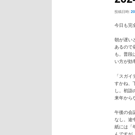
ー
シ
投稿日時:
2
ョ
ン
今日も完
朝が遅い
あるので
も。普段
い方が効
「スガイ
すかね、
し。初詣
来年から
午後の会
なし。途
紙には「
んですが