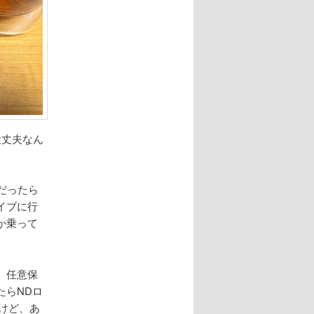
大丈夫なん
だったら
イブに行
か乗って
、任意保
たらNDロ
けど、あ