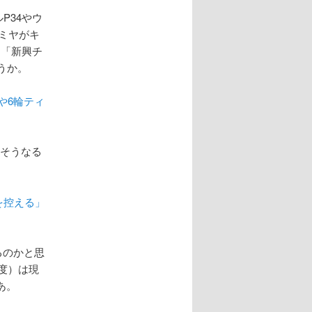
P34やウ
ミヤがキ
は「新興チ
うか。
や6輪ティ
。そうなる
答を控える」
てるのかと思
輝度）は現
あ。