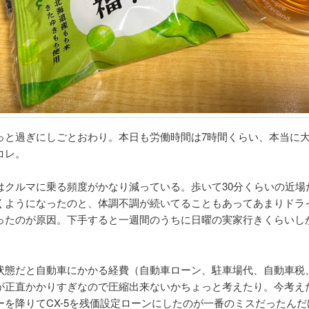
っと過ぎにしごとおわり。本日も労働時間は7時間くらい、本当に
コレ。
はクルマに乗る頻度がかなり減っている。歩いて30分くらいの近場
くようになったのと、体調不調が続いてることもあってあまりドラ
ったのが原因。下手すると一週間のうちに日曜の実家行きくらいし
。
状態だと自動車にかかる経費（自動車ローン、駐車場代、自動車税
が正直かかりすぎなので圧縮出来ないかちょっと考えたり。今考え
ーを降りてCX-5を残価設定ローンにしたのが一番のミスだったんだ