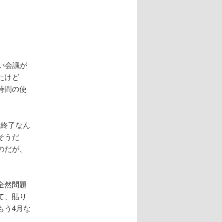
い会議が
たけど
時間の使
も終了なん
そうだ
のだが、
全然問題
て、貼り
もう4月な