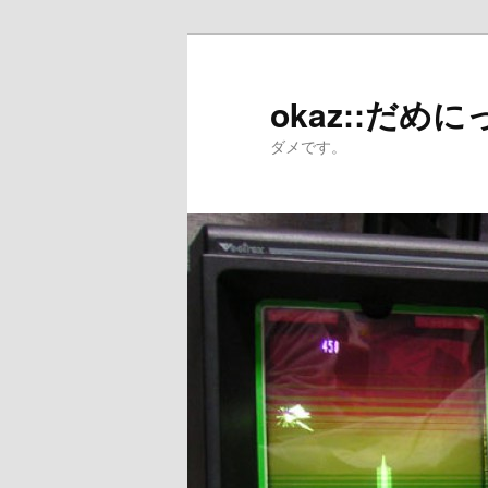
メ
イ
ン
okaz::だめに
コ
ダメです。
ン
テ
ン
ツ
へ
移
動