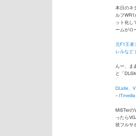
本日のネ
ルフWR
ット化し
ームがロ
元F1王者
レルなど | F
んー、ま
と「DLS
DLsit
– ITmedi
MiSTe
ったらVG
状フルサ