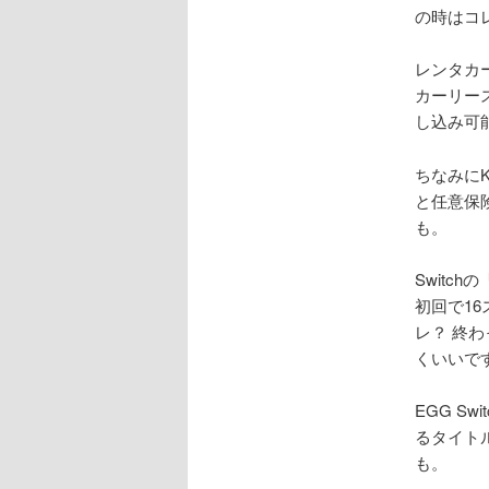
の時はコ
レンタカ
カーリー
し込み可
ちなみに
と任意保
も。
Swit
初回で1
レ？ 終
くいいで
EGG S
るタイト
も。