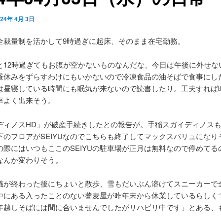
024年 4月 3日
全裁量制を活かして9時過ぎに起床、そのまま在宅勤務。
と12時過ぎてもお腹が空かないものなんだな、今日は午後に外せな
昼休みをずらすわけにもいかないので冷凍食品の油そばで食事にし
は昼寝している時間にも眠気が来ないので読書したり。工夫すれば
率よく出来そう。
ディノスHD」が破産手続きしたとの報告が。手稲スガイディノス
下のフロアがSEIYUなのでこちらも終了してマックスバリュになり
の際にはいつもここのSEIYUの駐車場が正月は無料なので停めてる
なんか変わりそう。
議が終わった後にちょいと散歩、雪もだいぶん溶けてスニーカーで
中にある入ったことのない蕎麦屋が昨年末から休業しているらしく
年越しそばには間に合いませんでしたがリハビリ中です」とある、
。