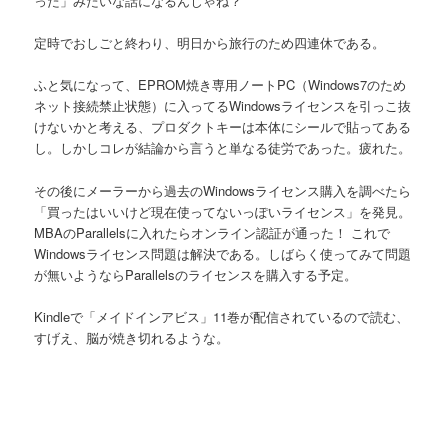
った」みたいな話になるんじゃね？
定時でおしごと終わり、明日から旅行のため四連休である。
ふと気になって、EPROM焼き専用ノートPC（Windows7のため
ネット接続禁止状態）に入ってるWindowsライセンスを引っこ抜
けないかと考える、プロダクトキーは本体にシールで貼ってある
し。しかしコレが結論から言うと単なる徒労であった。疲れた。
その後にメーラーから過去のWindowsライセンス購入を調べたら
「買ったはいいけど現在使ってないっぽいライセンス」を発見。
MBAのParallelsに入れたらオンライン認証が通った！ これで
Windowsライセンス問題は解決である。しばらく使ってみて問題
が無いようならParallelsのライセンスを購入する予定。
Kindleで「メイドインアビス」11巻が配信されているので読む、
すげえ、脳が焼き切れるような。