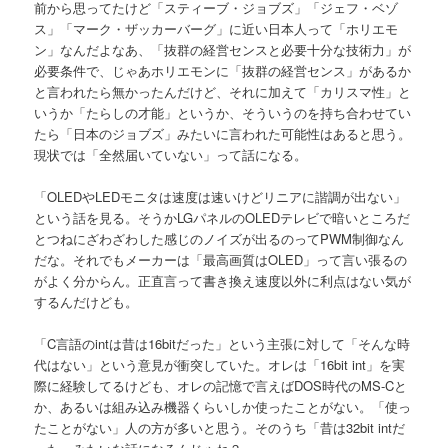
前から思ってたけど「スティーブ・ジョブズ」「ジェフ・ベゾ
ス」「マーク・ザッカーバーグ」に近い日本人って「ホリエモ
ン」なんだよなあ、「抜群の経営センスと必要十分な技術力」が
必要条件で、じゃあホリエモンに「抜群の経営センス」があるか
と言われたら無かったんだけど、それに加えて「カリスマ性」と
いうか「たらしの才能」というか、そういうのを持ち合わせてい
たら「日本のジョブズ」みたいに言われた可能性はあると思う。
現状では「全然届いていない」って話になる。
「OLEDやLEDモニタは速度は速いけどリニアに諧調が出ない」
という話を見る。そうかLGパネルのOLEDテレビで暗いところだ
とつねにざわざわした感じのノイズが出るのってPWM制御なん
だな。それでもメーカーは「最高画質はOLED」って言い張るの
がよく分からん。正直言って書き換え速度以外に利点はない気が
するんだけども。
「C言語のintは昔は16bitだった」という主張に対して「そんな時
代はない」という意見が衝突していた。オレは「16bit int」を実
際に経験してるけども、オレの記憶で言えばDOS時代のMS-Cと
か、あるいは組み込み機器くらいしか使ったことがない。「使っ
たことがない」人の方が多いと思う。そのうち「昔は32bit intだ