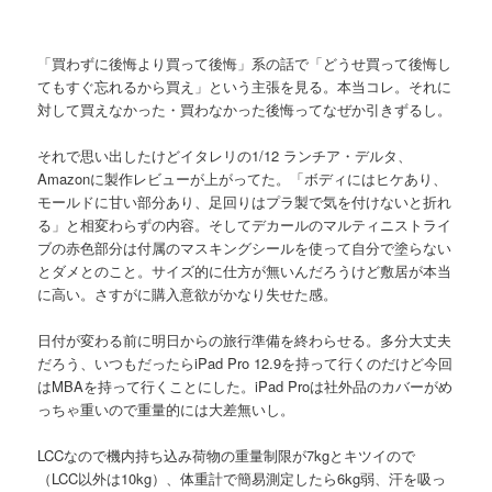
「買わずに後悔より買って後悔」系の話で「どうせ買って後悔し
てもすぐ忘れるから買え」という主張を見る。本当コレ。それに
対して買えなかった・買わなかった後悔ってなぜか引きずるし。
それで思い出したけどイタレリの1/12 ランチア・デルタ、
Amazonに製作レビューが上がってた。「ボディにはヒケあり、
モールドに甘い部分あり、足回りはプラ製で気を付けないと折れ
る」と相変わらずの内容。そしてデカールのマルティニストライ
ブの赤色部分は付属のマスキングシールを使って自分で塗らない
とダメとのこと。サイズ的に仕方が無いんだろうけど敷居が本当
に高い。さすがに購入意欲がかなり失せた感。
日付が変わる前に明日からの旅行準備を終わらせる。多分大丈夫
だろう、いつもだったらiPad Pro 12.9を持って行くのだけど今回
はMBAを持って行くことにした。iPad Proは社外品のカバーがめ
っちゃ重いので重量的には大差無いし。
LCCなので機内持ち込み荷物の重量制限が7kgとキツイので
（LCC以外は10kg）、体重計で簡易測定したら6kg弱、汗を吸っ