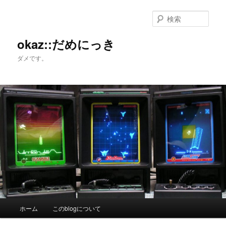
メ
イ
検
ン
索
コ
okaz::だめにっき
ン
ダメです。
テ
ン
ツ
へ
移
動
メ
ホーム
このblogについて
イ
ン