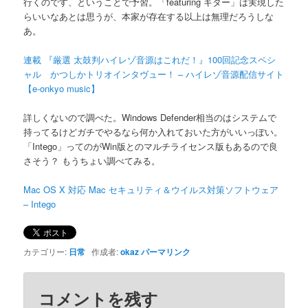
行くのです、ということで予習。「featuring ギター」は実現した
らいいなあとは思うが、本家が存在する以上は無理だろうしな
あ。
連載 『厳選 太鼓判ハイレゾ音源はこれだ！』100回記念スペシ
ャル かつしかトリオインタヴュー！ – ハイレゾ音源配信サイト
【e-onkyo music】
詳しくないので調べた。Windows Defender相当のはシステムで
持ってるけどガチでやるなら何か入れておいた方がいいっぽい。
「Intego」ってのがWin版とのマルチライセンス版もあるので良
さそう？ もうちょい調べてみる。
Mac OS X 対応 Mac セキュリティ＆ウイルス対策ソフトウェア
– Intego
カテゴリー:
日常
作成者:
okaz
パーマリンク
コメントを残す