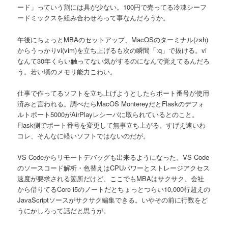
ード」っていう割には具が少ない。100円で売ってる冷凍シーフ
ードミックスを組み合わせろって事なんだろうか。
午後にちょっとMBAのセットアップ、MacOSのターミナル(zsh)
からうっかりvi(vim)を立ち上げるも次の瞬間「:q」で抜ける。vi
なんて30年くらい触ってない気がするのになんで覚えてるんだろ
う。若い頃のメモリ能力こわい。
仕事で作ってるソフトを立ち上げようとしたらポート番号が使用
済みと言われる。調べたらMacOS MontereyだとFlaskのデフォ
ルトポート5000がAirPlayレシーバに取られているとのこと。
Flask側でポート番号を変更して無事立ち上がる。すげえ速いわ
コレ、そんなに軽いソフトではないのだが。
VS Codeからリモートデバッグも出来るようになった。VS Code
のソースコード解析・色替えはCPUパワーとストレージアクセス
速度が要求される箇所だけど、ここでもMBAはサクサク、会社
から借りてるCore i5のノートだとちょっとつらい10,000行超えの
JavaScriptソースがサクサク編集できる。いやその前に行数をど
うにかしろって話だと思うが。