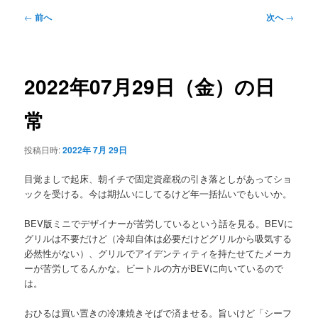
メ
投
←
前へ
次へ
→
ニ
稿
ュ
ナ
ー
ビ
ゲ
2022年07月29日（金）の日
ー
シ
常
ョ
ン
投稿日時:
2022年 7月 29日
目覚ましで起床、朝イチで固定資産税の引き落としがあってショ
ックを受ける。今は期払いにしてるけど年一括払いでもいいか。
BEV版ミニでデザイナーが苦労しているという話を見る。BEVに
グリルは不要だけど（冷却自体は必要だけどグリルから吸気する
必然性がない）、グリルでアイデンティティを持たせてたメーカ
ーが苦労してるんかな。ビートルの方がBEVに向いているので
は。
おひるは買い置きの冷凍焼きそばで済ませる。旨いけど「シーフ