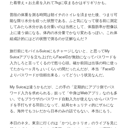
た着替え＋お土産を入れて7kgに収まるかはギリギリかも。
普段の体重を測る時間は朝イチのトイレを済ませた後、つまり可
能な限り水分を絞った状態である。ふと気になって寝る前に測定
してみたら水分がある分重いのは当然として、体脂肪率が想像以
上に違う値になる。体内の水分量でかなり変わるっぽい。これ体
組成計的にはどの状態で測るのが正解なんだ？
旅行前にモバイルSuicaにもチャージしないと、と思ってMy
Suicaアプリを立ち上げたらFaceIDが無効になってパスワードを
入力しろと言ってくるので怒り心頭。確か前回は出張の時に使っ
てたから一ヶ月ちょいくらいの間だったんだが、本当「FaceID
よりパスワードが信頼出来る」ってどういう状況なんだ。
My Suicaは違うかもだが、この手の「定期的にアプリ側でパス
ワード入力を求められる」奴って「中身はWebアプリ」なのも多
い。でもブラウザのパスワード自動入力が使えないからパスワー
ドを手打ちする羽目になって、結局セキュリティ的にザルにな
る。海外でもコレだから日本のみの話でもない。本当にもう。
本日のネタ。東京に行くのは「かつしかトリオ」のライブを見に