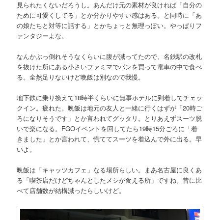
見られたくないだろうし。あんだけ元の素材が良ければ「自分の
ために可愛くしてる」とか分かりやすい感はある。と同時に「あ
の娘たちと対等に話する」とかちょっと無理っぽい。やっぱりフ
ァンタジーよな。
なんかぶっ倒れそうなくらいに腹が減ってたので、名鉄駅の改札
を抜けた所にある小さいファミマでパンを買って電車の中で食べ
る。全然足りないけど晩飯は別なので我慢。
地下鉄に乗り換えて18時半くらいに無事ホテルに到着してチェッ
クイン。疲れた。晩飯は地元の友人と一緒に行くはずが「20時ご
ろになりそうです」とか言われてグッタリ。とりあえずスーツ脱
いで楽になる。FGOイベントを回してたら19時15分ごろに「着
きました」とか言われて、慌ててスーツを着込んで外に出る。早
いよ。
晩飯は「キャッツカフェ」なる場所らしい。まあ名古屋に良くあ
る「喫茶店だけどちゃんとしたメシが食える所」ですね。昔に比
べて店舗数が結構減ったらしいけど。