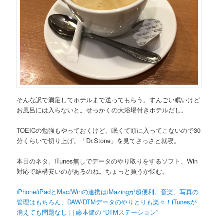
そんな訳で満足してホテルまで送ってもらう。すんごい眠いけど
お風呂には入らないと。せっかくの大浴場付きホテルだし。
TOEICの勉強もやっておくけど、眠くて頭に入ってこないので30
分くらいで切り上げ。「Dr.Stone」を見てさっさと就寝。
本日のネタ。iTunes無しでデータのやり取りをするソフト、Win
対応で結構安いのがあるのね。ちょっと買うか悩む。
iPhone/iPadとMac/Winの連携はiMazingが超便利。音楽、写真の
管理はもちろん、DAW/DTMデータのやりとりも楽々！iTunesが
消えても問題なし | | 藤本健の “DTMステーション”