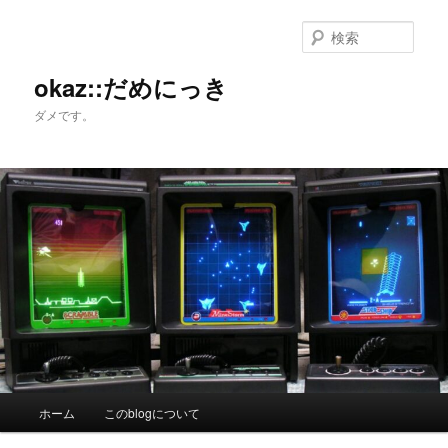
メ
イ
検
ン
索
コ
okaz::だめにっき
ン
ダメです。
テ
ン
ツ
へ
移
動
メ
ホーム
このblogについて
イ
ン