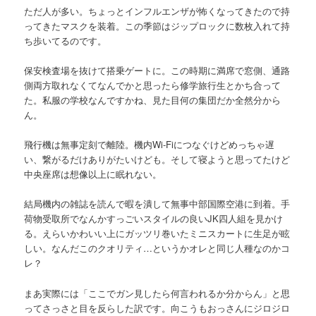
ただ人が多い。ちょっとインフルエンザが怖くなってきたので持
ってきたマスクを装着。この季節はジップロックに数枚入れて持
ち歩いてるのです。
保安検査場を抜けて搭乗ゲートに。この時期に満席で窓側、通路
側両方取れなくてなんでかと思ったら修学旅行生とかち合って
た。私服の学校なんですかね、見た目何の集団だか全然分から
ん。
飛行機は無事定刻で離陸。機内Wi-Fiにつなぐけどめっちゃ遅
い、繋がるだけありがたいけども。そして寝ようと思ってたけど
中央座席は想像以上に眠れない。
結局機内の雑誌を読んで暇を潰して無事中部国際空港に到着。手
荷物受取所でなんかすっごいスタイルの良いJK四人組を見かけ
る。えらいかわいい上にガッツリ巻いたミニスカートに生足が眩
しい。なんだこのクオリティ…というかオレと同じ人種なのかコ
レ？
まあ実際には「ここでガン見したら何言われるか分からん」と思
ってさっさと目を反らした訳です。向こうもおっさんにジロジロ