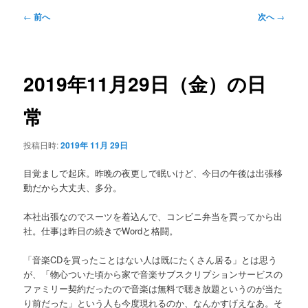
メ
投
←
前へ
次へ
→
ニ
稿
ュ
ナ
ー
ビ
ゲ
2019年11月29日（金）の日
ー
シ
常
ョ
ン
投稿日時:
2019年 11月 29日
目覚ましで起床。昨晩の夜更しで眠いけど、今日の午後は出張移
動だから大丈夫、多分。
本社出張なのでスーツを着込んで、コンビニ弁当を買ってから出
社。仕事は昨日の続きでWordと格闘。
「音楽CDを買ったことはない人は既にたくさん居る」とは思う
が、「物心ついた頃から家で音楽サブスクリプションサービスの
ファミリー契約だったので音楽は無料で聴き放題というのが当た
り前だった」という人も今度現れるのか、なんかすげえなあ。そ