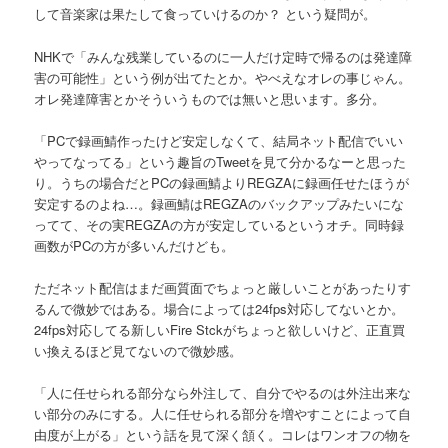
して音楽家は果たして食っていけるのか？ という疑問が。
NHKで「みんな残業しているのに一人だけ定時で帰るのは発達障
害の可能性」という例が出てたとか。やべえなオレの事じゃん。
オレ発達障害とかそういうものでは無いと思います。多分。
「PCで録画鯖作ったけど安定しなくて、結局ネット配信でいい
やってなってる」という趣旨のTweetを見て分かるなーと思った
り。うちの場合だとPCの録画鯖よりREGZAに録画任せたほうが
安定するのよね…。録画鯖はREGZAのバックアップみたいにな
ってて、その実REGZAの方が安定しているというオチ。同時録
画数がPCの方が多いんだけども。
ただネット配信はまだ画質面でちょっと厳しいことがあったりす
るんで微妙ではある。場合によっては24fps対応してないとか。
24fps対応してる新しいFire Stckがちょっと欲しいけど、正直買
い換えるほど見てないので微妙感。
「人に任せられる部分なら外注して、自分でやるのは外注出来な
い部分のみにする。人に任せられる部分を増やすことによって自
由度が上がる」という話を見て深く頷く。コレはワンオフの物を