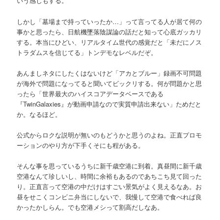
いう感じもする。
しかし「墓場まで持っていったか…」って言ってる人が居て何の
事かと思ったら、日航機墜落陰謀論の話だと知って心底ガッカリ
する。本当にひどい、リアルタイム世代の感覚だと「未だにノス
トラダムスを信じてる」トンデモなレベルだぞ。
あんましネタにしたくはないけど「アカとブルー」録画不可問題
が海外で問題になってると聞いてビックリする。何が問題かと思
ったら「世界最大のハイスコアデータベースである
『TwinGalaxies』が動画申請なので実質申請出来ない」ためだと
か。なるほど。
公式からロクな説明が無いのもどうかと思うのよね。正直プロモ
ーションのやり方が下手くそにも程がある。
そんな事を思っているうちに新千歳空港に到着。真昼間に新千歳
空港なんて珍しいし、時間に余裕もあるのであちこち見て回った
り。正直言って空港の中だけはすごい景気がよく見えるなあ。お
昼をせこくコンビニ弁当にしないで、我慢して空港で食べれば良
かったかしらん。でも空港メシって割高だしなあ。