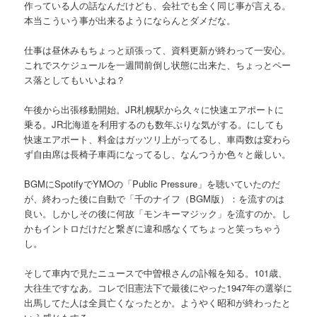
作っている人の話なんだけども、会社でも全く同じ事が言える。
本当こういう事が出来るようにならんとダメだな。
仕事は昼休みもちょっと頑張って、資料更新が終わって一安心。
これでスケジュールを一週間前倒し状態に出来た、ちょっとペー
ス落としてもいいよね？
午後から出張移動開始。JR札幌駅から久々に快速エアポートに
乗る。JR北海道を利用するのも数年ぶりな気がする。にしても
快速エアポート、料金はガッツリ上がってるし、車両数は変わら
ず自由席は長椅子車両になってるし、なんつうか色々と厳しい。
BGMにSpotifyでYMOの「Public Pressure」を聴いていたのだ
が、終わった後に自動で「千のナイフ（BGM版）：を流すのは
良い。しかしその後に何故「モンキーマジック」を流すのか。し
かもイントロだけだと繋ぎに違和感なくてちょっと笑っちゃう
し。
そして車内で見たニュースで中曽根さんの訃報を知る。101歳、
大往生ですなあ。コレで旧憲法下で最後にやった1947年の選挙に
出馬してた人は全員亡くなったとか。ようやく昭和が終わったと