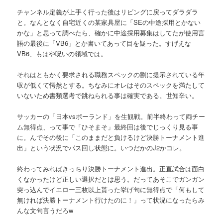
チャンネル定義が上手く行った後はリビングに戻ってダラダラ
と。なんとなく自宅近くの某家具屋に「SEの中途採用とかない
かな」と思って調べたら、確かに中途採用募集はしてたが使用言
語の最後に「VB6」とか書いてあって目を疑った。すげえな
VB6、もはや呪いの領域では。
それはともかく要求される職務スペックの割に提示されている年
収が低くて愕然とする。ちなみにオレはそのスペックを満たして
いないため書類選考で跳ねられる事は確実である。世知辛い。
サッカーの「日本vsポーランド」を生観戦。前半終わって両チー
ム無得点、って事で「ひそまそ」最終回は後でじっくり見る事
に。んでその後に「このままだと負けるけど決勝トーナメント進
出」という状況でパス回し状態に。いつだかのJ2かコレ。
終わってみればきっちり決勝トーナメント進出。正直試合は面白
くなかったけど正しい選択だとは思う。だってあそこでガンガン
突っ込んでイエロー三枚以上貰った挙げ句に無得点で「何もして
無ければ決勝トーナメント行けたのに！」って状況になったらみ
んな文句言うだろw