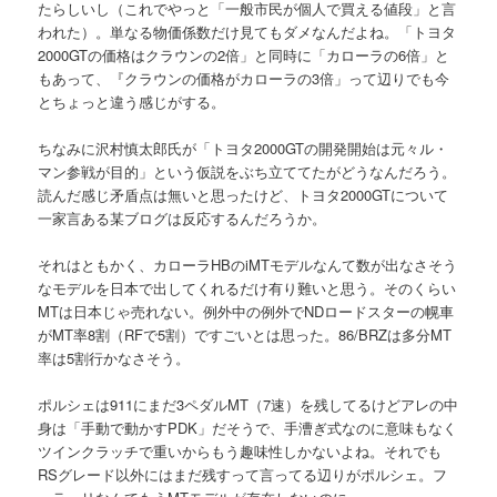
たらしいし（これでやっと「一般市民が個人で買える値段」と言
われた）。単なる物価係数だけ見てもダメなんだよね。「トヨタ
2000GTの価格はクラウンの2倍」と同時に「カローラの6倍」と
もあって、『クラウンの価格がカローラの3倍」って辺りでも今
とちょっと違う感じがする。
ちなみに沢村慎太郎氏が「トヨタ2000GTの開発開始は元々ル・
マン参戦が目的」という仮説をぶち立ててたがどうなんだろう。
読んだ感じ矛盾点は無いと思ったけど、トヨタ2000GTについて
一家言ある某ブログは反応するんだろうか。
それはともかく、カローラHBのiMTモデルなんて数が出なさそう
なモデルを日本で出してくれるだけ有り難いと思う。そのくらい
MTは日本じゃ売れない。例外中の例外でNDロードスターの幌車
がMT率8割（RFで5割）ですごいとは思った。86/BRZは多分MT
率は5割行かなさそう。
ポルシェは911にまだ3ペダルMT（7速）を残してるけどアレの中
身は「手動で動かすPDK」だそうで、手漕ぎ式なのに意味もなく
ツインクラッチで重いからもう趣味性しかないよね。それでも
RSグレード以外にはまだ残すって言ってる辺りがポルシェ。フ