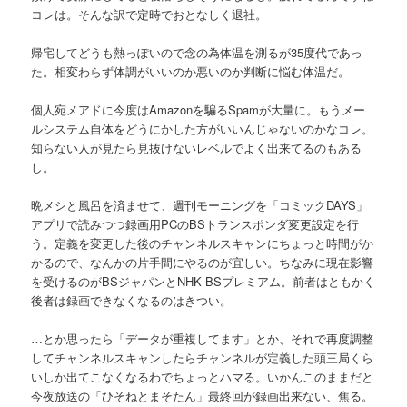
コレは。そんな訳で定時でおとなしく退社。
帰宅してどうも熱っぽいので念の為体温を測るが35度代であっ
た。相変わらず体調がいいのか悪いのか判断に悩む体温だ。
個人宛メアドに今度はAmazonを騙るSpamが大量に。もうメー
ルシステム自体をどうにかした方がいいんじゃないのかなコレ。
知らない人が見たら見抜けないレベルでよく出来てるのもある
し。
晩メシと風呂を済ませて、週刊モーニングを「コミックDAYS」
アプリで読みつつ録画用PCのBSトランスポンダ変更設定を行
う。定義を変更した後のチャンネルスキャンにちょっと時間がか
かるので、なんかの片手間にやるのが宜しい。ちなみに現在影響
を受けるのがBSジャパンとNHK BSプレミアム。前者はともかく
後者は録画できなくなるのはきつい。
…とか思ったら「データが重複してます」とか、それで再度調整
してチャンネルスキャンしたらチャンネルが定義した頭三局くら
いしか出てこなくなるわでちょっとハマる。いかんこのままだと
今夜放送の「ひそねとまそたん」最終回が録画出来ない、焦る。