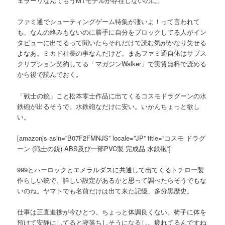
ェラーリなんてもうMTモデルが存在しないのに。
ファミ通でシューティングゲーム特集が凄いよ！って言われて
も、なんの絡みもないのに勝手に自分をブロックしてる人がイン
タビューに出てるって聞いたらそれだけで読む気がかなり失せる
よなあ。ミカド社長の事なんだけど。まあファミ通自体はサブス
クリプション契約してる「マガジンWalker」で実質無料で読める
から後で読んでおく。
「戦士の銃」こと松本零士作品に出てくるコスモドラグーンの水
鉄砲が出るそうで。水鉄砲なだけに安い。いかんちょっと欲し
い。
[amazonjs asin=”B07F2FMNJS” locale=”JP” title=”コスモ ドラグ
ーン (戦士の銃) ABS及び一部PVC製 完成品 水鉄砲”]
999とハーロックとエメラルダスに共通して出てくるトチロー製
作らしい銃で、詳しい設定があるかと思って調べたらそうでもな
いのね。ヤマトでも名前だけは出て来た記憶、多分黒歴史。
仕事は正直進捗が今ひとつ。ちょっと体調良くない。椅子に体を
預けて安静にしてると寝落ちしそうになるし。疲れてるんですね