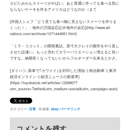
カビたみかんスイーツがやばい。あと普通に作っても食べる気に
ならないケーキを作るアメリカはどうなのか（まて
[外国人シェフ「どう見ても食べ物に見えないスイーツを作りま
くった！」 : 海外の万国反応記＠海外の反応](http://www.all-
nationz.com/archives/1071444651.html)
「ミラ・ココット」の開発裏話。原寸大クレイの製作をやり直し
させた話凄い。もっと売れてカラーバリエーション増えると良い
ですな。納期長くなってもいいからフルオーダー出来るとかさ。
[ダイハツ､新車で｢カワイイ｣を封印した理由 \| 軽自動車 \| 東洋
経済オンライン \| 経済ニュースの新基準]
(https://toyokeizai.net/articles/-/226807?
utm_source=Twitter&utm_medium=social&utm_campaign=auto)
カテゴリー:
日常
作成者:
okaz
パーマリンク
コメントを残す