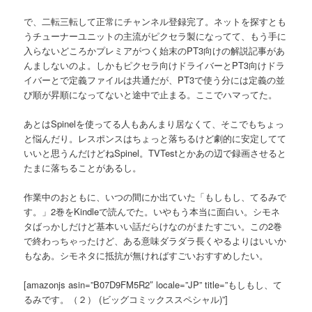
で、二転三転して正常にチャンネル登録完了。ネットを探すとも
うチューナーユニットの主流がピクセラ製になってて、もう手に
入らないどころかプレミアがつく始末のPT3向けの解説記事があ
んましないのよ。しかもピクセラ向けドライバーとPT3向けドラ
イバーとで定義ファイルは共通だが、PT3で使う分には定義の並
び順が昇順になってないと途中で止まる。ここでハマってた。
あとはSpinelを使ってる人もあんまり居なくて、そこでもちょっ
と悩んだり。レスポンスはちょっと落ちるけど劇的に安定してて
いいと思うんだけどねSpinel。TVTestとかあの辺で録画させると
たまに落ちることがあるし。
作業中のおともに、いつの間にか出ていた「もしもし、てるみで
す。」2巻をKindleで読んでた。いやもう本当に面白い。シモネ
タばっかしだけど基本いい話だらけなのがまたすごい。この2巻
で終わっちゃったけど、ある意味ダラダラ長くやるよりはいいか
もなあ。シモネタに抵抗が無ければすごいおすすめしたい。
[amazonjs asin=”B07D9FM5R2″ locale=”JP” title=”もしもし、て
るみです。（２） (ビッグコミックススペシャル)”]