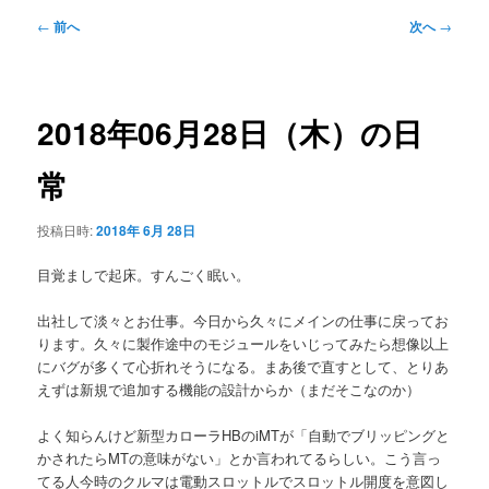
メ
投
←
前へ
次へ
→
ニ
稿
ュ
ナ
ー
ビ
ゲ
2018年06月28日（木）の日
ー
シ
常
ョ
ン
投稿日時:
2018年 6月 28日
目覚ましで起床。すんごく眠い。
出社して淡々とお仕事。今日から久々にメインの仕事に戻ってお
ります。久々に製作途中のモジュールをいじってみたら想像以上
にバグが多くて心折れそうになる。まあ後で直すとして、とりあ
えずは新規で追加する機能の設計からか（まだそこなのか）
よく知らんけど新型カローラHBのiMTが「自動でブリッピングと
かされたらMTの意味がない」とか言われてるらしい。こう言っ
てる人今時のクルマは電動スロットルでスロットル開度を意図し