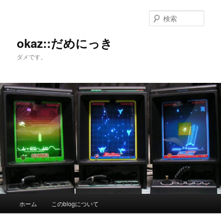
メ
イ
検
ン
索
コ
okaz::だめにっき
ン
ダメです。
テ
ン
ツ
へ
移
動
メ
ホーム
このblogについて
イ
ン