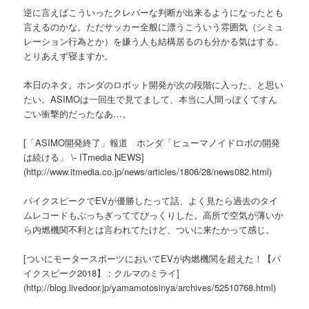
逆に言えばこういったクレバーな判断が出来るようになったとも
言えるのかな。ただサッカー全般に漂うこういう雰囲気（シミュ
レーション行為とか）を嫌う人も結構居るのも分かる気はする。
とりあえず寝ますか。
本日のネタ。ホンダのロボット開発が次の段階に入った、と思い
たい。ASIMOは一回生で見てまして、本当に人間っぽくてすん
ごい衝撃的だったなあ…。
[「ASIMO開発終了」報道 ホンダ「ヒューマノイドロボの開発
は続ける」 \- ITmedia NEWS]
(http://www.itmedia.co.jp/news/articles/1806/28/news082.html)
パイクスピークでEVが優勝したって話、よく見たら過去のタイ
ムレコードもぶっちぎっててびっくりした。高所で空気が薄いか
ら内燃機関不利とは言われてたけど、ついに来たかって感じ。
[ついにモータースポーツにおいてEVが内燃機関を超えた！【パ
イクスピーク2018】 : クルマのミライ]
(http://blog.livedoor.jp/yamamotosinya/archives/52510768.html)