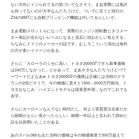
ない方向にイジられてるの気づいてなさそう。まあ実際には免許
も持ってないのが大半なんだろうけど。ついでに言うと現行の
Z34の6MTにも自動ブリッピング機能は付いてるらしいぞ。
まあ電動スロットルになって、実際のエンジン回転数とタコメー
ター表記が合わないレベルになると流石に頭おかしい気もする。
ちなみにドイツのメーカーの話です。むしろこういう演出は海外
の方が多いイメージがある。
さらに「カローラのくせに高い、トヨタ2000GTですら新車価格
は240万しなかった」とかあって、まあネタなんだろうけどパワ
ーワードだよなあw トヨタ2000GTの価格は正確には当時のクラ
ウンの2倍だそうで。今の物価に直すと1500～2000万円相当、ト
ヨタおなじみ「ハイエンドモデルは採算度外視」なのでこれでも
赤字。
さらにカーローンなんてない時代だし、何より実質受注生産だか
ら納期がえらい長かったらしい。納期一年以上と言われて諦めた
話を以前聞いたことがある。
あのスバル360も出た当時の価格は今の物価換算で300万超えて